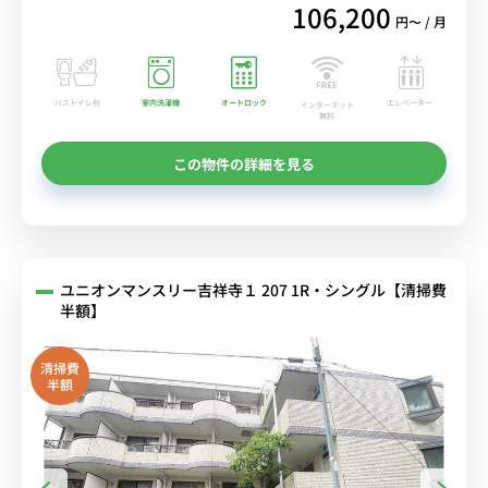
106,200
円〜 / 月
バストイレ別
室内洗濯機
オートロック
エレベーター
インターネット
無料
この物件の詳細を見る
ユニオンマンスリー吉祥寺１ 207 1R・シングル【清掃費
半額】
清掃費
半額