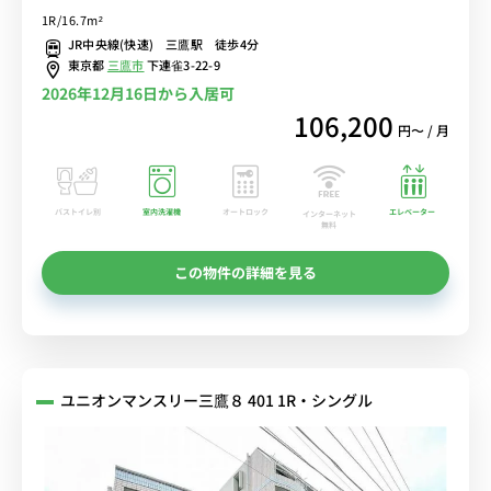
お部屋！■選べるWi-Fi格安レンタル中！
1R/16.7m²
JR中央線(快速) 三鷹駅 徒歩4分
東京都
三鷹市
下連雀3-22-9
2026年12月16日から入居可
106,200
円〜 / 月
バストイレ別
室内洗濯機
オートロック
エレベーター
インターネット
無料
この物件の詳細を見る
ユニオンマンスリー三鷹８ 401 1R・シングル