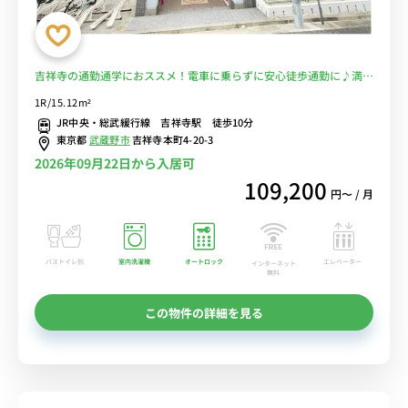
吉祥寺の通勤通学におススメ！電車に乗らずに安心徒歩通勤に♪満員
電車を完全回避で安心 ■選べるWi-Fi格安レンタル中！
1R/15.12m²
JR中央・総武緩行線 吉祥寺駅 徒歩10分
東京都
武蔵野市
吉祥寺本町4-20-3
2026年09月22日から入居可
109,200
円〜 / 月
バストイレ別
室内洗濯機
オートロック
エレベーター
インターネット
無料
この物件の詳細を見る