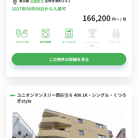
東京都
武蔵野市
吉祥寺南町3-6-1
2027年09月08日から入居可
166,200
円〜 / 月
バストイレ別
室内洗濯機
オートロック
エレベーター
インターネット
無料
この物件の詳細を見る
ユニオンマンスリー西荻窪６ 406 1K・シングル・くつろ
ぎstyle