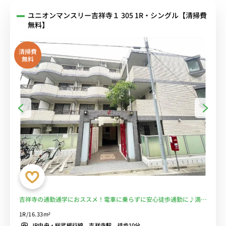
ユニオンマンスリー吉祥寺１ 305 1R・シングル【清掃費
無料】
清掃費
無料
吉祥寺の通勤通学におススメ！電車に乗らずに安心徒歩通勤に♪満員
電車を完全回避で安心 ■選べるWi-Fi格安レンタル中！
1R/16.33m²
JR中央・総武緩行線 吉祥寺駅 徒歩10分