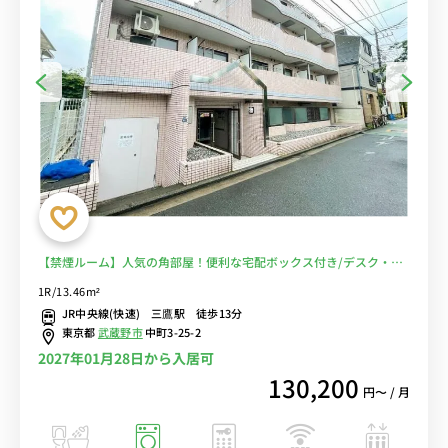
【禁煙ルーム】人気の角部屋！便利な宅配ボックス付き/デスク・チ
ェア＆たっぷり収納2ドア冷蔵庫など生活家電のあるお部屋/週末は井
1R/13.46m²
の頭公園でのんびり■選べるWi-Fi格安レンタル中！
JR中央線(快速) 三鷹駅 徒歩13分
東京都
武蔵野市
中町3-25-2
2027年01月28日から入居可
130,200
円〜 / 月