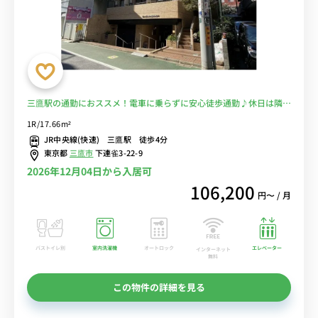
三鷹駅の通勤におススメ！電車に乗らずに安心徒歩通勤♪休日は隣の
吉祥寺でお買い物も！■選べるWi-Fi格安レンタル中！
1R/17.66m²
JR中央線(快速) 三鷹駅 徒歩4分
東京都
三鷹市
下連雀3-22-9
2026年12月04日から入居可
106,200
円〜 / 月
バストイレ別
室内洗濯機
オートロック
エレベーター
インターネット
無料
この物件の詳細を見る