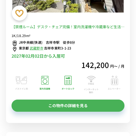
【禁煙ルーム】デスク・チェア完備！室内洗濯機や冷蔵庫など生活家
電のあるお部屋/東京女子大学や成蹊大学まで徒歩通学/住みたい街と
1K/18.29m²
して人気の吉祥寺で休日も満喫♪■選べるWi-Fi格安レンタル中！
JR中央線(快速) 吉祥寺駅 徒歩8分
東京都
武蔵野市
吉祥寺東町3-1-23
2027年02月02日から入居可
142,200
円〜 / 月
バストイレ別
室内洗濯機
オートロック
エレベーター
インターネット
無料
この物件の詳細を見る