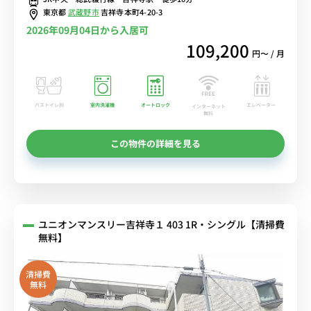
東京都
武蔵野市
吉祥寺本町4-20-3
2026年09月04日から入居可
109,200
円〜 / 月
バストイレ別
室内洗濯機
オートロック
エレベーター
インターネット
無料
この物件の詳細を見る
ユニオンマンスリー吉祥寺１ 403 1R・シングル【清掃費
無料】
清掃費
無料