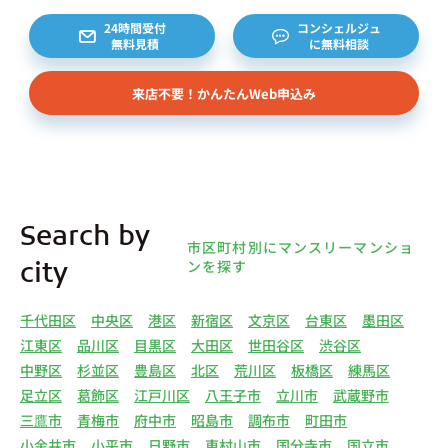
24時間受付
コンシェルジュ
無料見積
に無料相談
来店不要！かんたんWeb申込み
Search by
市区町村別にマンスリーマンショ
ンを探す
city
千代田区
中央区
港区
新宿区
文京区
台東区
墨田区
江東区
品川区
目黒区
大田区
世田谷区
渋谷区
中野区
杉並区
豊島区
北区
荒川区
板橋区
練馬区
足立区
葛飾区
江戸川区
八王子市
立川市
武蔵野市
三鷹市
青梅市
府中市
昭島市
調布市
町田市
小金井市
小平市
日野市
東村山市
国分寺市
国立市