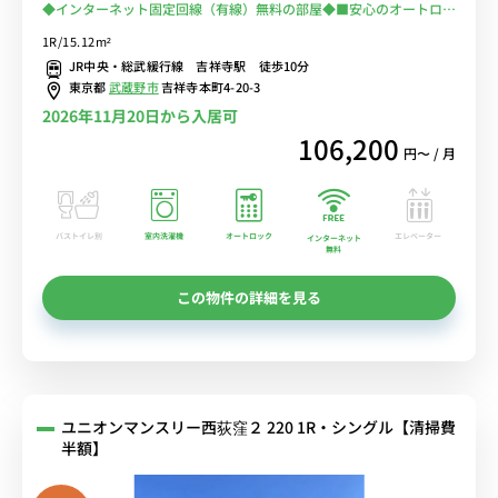
◆インターネット固定回線（有線）無料の部屋◆■安心のオートロッ
ク完備＆室内洗濯機♪テレワークにおすすめのデスク＆チェア付き♪
1R/15.12m²
２ドア冷蔵庫でたっぷり収納♪■JR線、京王線の利用が可能/東京・
JR中央・総武緩行線 吉祥寺駅 徒歩10分
新宿まで乗換なしでアクセス/井の頭公園で過ごす休日も魅力的
東京都
武蔵野市
吉祥寺本町4-20-3
2026年11月20日から入居可
106,200
円〜 / 月
バストイレ別
室内洗濯機
オートロック
エレベーター
インターネット
無料
この物件の詳細を見る
ユニオンマンスリー西荻窪２ 220 1R・シングル【清掃費
半額】