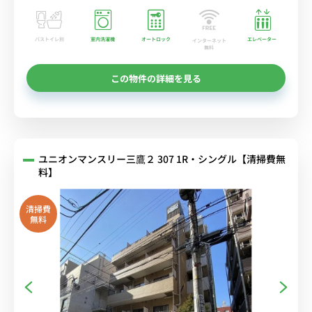
バストイレ別
室内洗濯機
オートロック
エレベーター
インターネット
無料
この物件の詳細を見る
ユニオンマンスリー三鷹２ 307 1R・シングル【清掃費無
料】
清掃費
無料