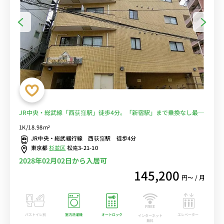
JR中央・総武線「西荻窪駅」徒歩4分。「新宿駅」まで乗換なし最短
12分。飲食店も充実のグルメタウン。人気の角部屋２面採光＆室内
1K/18.98m²
洗濯機のお部屋■選べるWi-Fi格安レンタル中！
JR中央・総武緩行線 西荻窪駅 徒歩4分
東京都
杉並区
松庵3-21-10
2028年02月02日から入居可
145,200
円〜 / 月
バストイレ別
室内洗濯機
オートロック
エレベーター
インターネット
無料