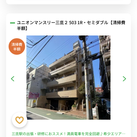
ユニオンマンスリー三鷹２ 503 1R・セミダブル【清掃費
半額】
清掃費
半額
三鷹駅の出張・研修におススメ！満員電車を完全回避♪希少エリアの