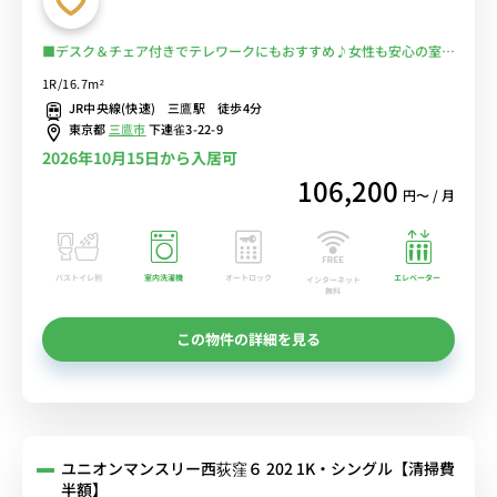
■デスク＆チェア付きでテレワークにもおすすめ♪女性も安心の室内
洗濯機♪２ドア冷蔵庫でたっぷり収納♪■JR中央・総武線「三鷹
1R/16.7m²
駅」徒歩4分/東京・新宿まで乗換なしでアクセス/飲食店も多数あり/
JR中央線(快速) 三鷹駅 徒歩4分
三鷹の森ジブリ美術館もすぐ近く■選べるWi-Fi格安レンタル中！
東京都
三鷹市
下連雀3-22-9
2026年10月15日から入居可
106,200
円〜 / 月
バストイレ別
室内洗濯機
オートロック
エレベーター
インターネット
無料
この物件の詳細を見る
ユニオンマンスリー西荻窪６ 202 1K・シングル【清掃費
半額】