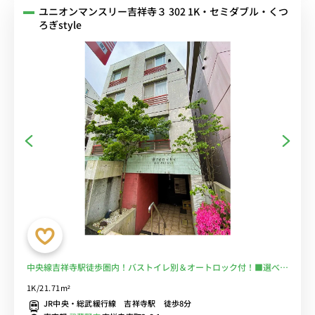
ユニオンマンスリー吉祥寺３ 302 1K・セミダブル・くつ
ろぎstyle
中央線吉祥寺駅徒歩圏内！バストイレ別＆オートロック付！■選べる
Wi-Fi格安レンタル中！
1K/21.71m²
JR中央・総武緩行線 吉祥寺駅 徒歩8分