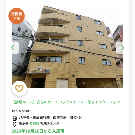
清掃費
半額
【禁煙ルーム】安心のオートロック＆モニター付きインターフォン完
備！デスク＆チェア付きでテレワークにも便利/西荻窪駅徒歩4分■選
1K/18.55m²
べるWi-Fi格安レンタル中！
JR中央・総武緩行線 西荻窪駅 徒歩4分
東京都
杉並区
松庵3-21-10
2026年10月26日から入居可