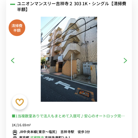
ユニオンマンスリー吉祥寺２ 303 1K・シングル【清掃費
半額】
清掃費
半額
■1当複数室ありで法人もまとめて入居可♪安心のオートロック完備
＆室内洗濯機♪デスク＆チェア付きでテレワークや勉強におすすめ♪
1K/16.69m²
２ドア冷蔵庫でたっぷり収納♪■JR線・京王線「吉祥寺駅」徒歩3
JR中央本線(東京～塩尻) 吉祥寺駅 徒歩3分
分/新宿・渋谷・立川まで乗換なしでアクセス/■選べるWi-Fi格安レ
東京都
武蔵野市
吉祥寺南町2-8-1