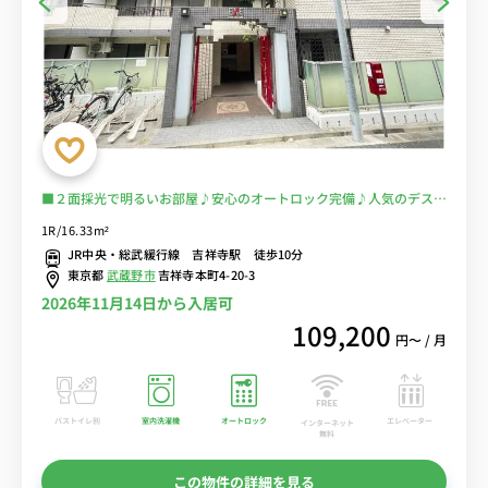
■２面採光で明るいお部屋♪安心のオートロック完備♪人気のデスク
＆チェア付き♪■吉祥寺の出張・研修におススメ！電車通勤を回避し
1R/16.33m²
て安心♪駅前で買い物すれば自炊もラクラク！■選べるWi-Fi格安レ
JR中央・総武緩行線 吉祥寺駅 徒歩10分
ンタル中！
東京都
武蔵野市
吉祥寺本町4-20-3
2026年11月14日から入居可
109,200
円〜 / 月
バストイレ別
室内洗濯機
オートロック
エレベーター
インターネット
無料
この物件の詳細を見る