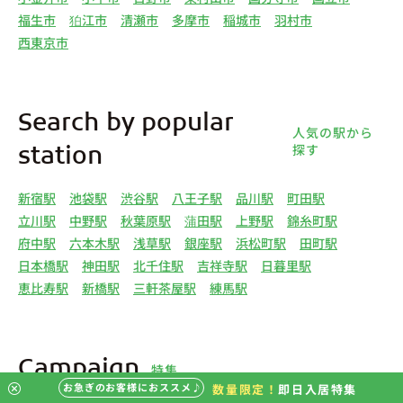
福生市
狛江市
清瀬市
多摩市
稲城市
羽村市
西東京市
Search by popular
人気の駅から
探す
station
新宿駅
池袋駅
渋谷駅
八王子駅
品川駅
町田駅
立川駅
中野駅
秋葉原駅
蒲田駅
上野駅
錦糸町駅
府中駅
六本木駅
浅草駅
銀座駅
浜松町駅
田町駅
日本橋駅
神田駅
北千住駅
吉祥寺駅
日暮里駅
恵比寿駅
新橋駅
三軒茶屋駅
練馬駅
Campaign
特集
お急ぎのお客様におススメ♪
数量限定！
即日入居特集