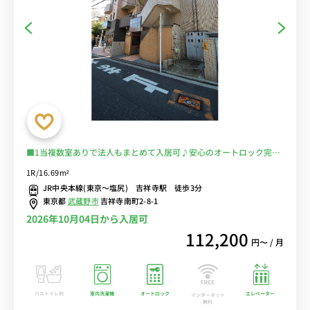
■1当複数室ありで法人もまとめて入居可♪安心のオートロック完備
＆室内洗濯機♪デスク＆チェア付きでテレワークや勉強におすすめ
1R/16.69m²
♪■JR線・京王線「吉祥寺駅」徒歩3分/新宿・渋谷・立川まで乗換
JR中央本線(東京～塩尻) 吉祥寺駅 徒歩3分
なしでアクセス/井の頭公園で過ごす休日も魅力的■選べるWi-Fi格安
東京都
武蔵野市
吉祥寺南町2-8-1
レンタル中！
2026年10月04日から入居可
112,200
円〜 / 月
バストイレ別
室内洗濯機
オートロック
エレベーター
インターネット
無料