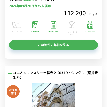
ンタル中！
2026年09月26日から入居可
112,200
円〜 / 月
バストイレ別
室内洗濯機
オートロック
エレベーター
インターネット
無料
この物件の詳細を見る
ユニオンマンスリー吉祥寺２ 203 1R・シングル【清掃費
無料】
清掃費
無料