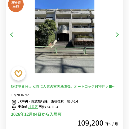
清掃費
半額
駅徒歩６分☆ 女性に人気の室内洗濯機、オートロック付物件♪■選
べるWi-Fi格安レンタル中！
1R/20.07m²
JR中央・総武緩行線 西荻窪駅 徒歩6分
東京都
杉並区
西荻北3-11-3
2026年12月04日から入居可
109,200
円〜 / 月