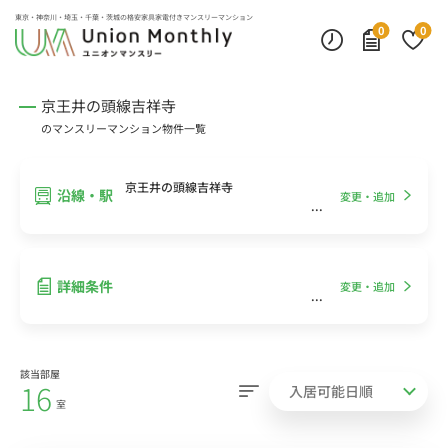
インターネット無料
モニター付きインターフォン
デスクランプ・フロアランプ
東京・神奈川・埼玉・千葉・茨城の
格安家具家電付きマンスリーマンション
0
0
京王井の頭線吉祥寺
のマンスリーマンション物件一覧
京王井の頭線吉祥寺
沿線・駅
変更・追加
詳細条件
変更・追加
該当部屋
16
室