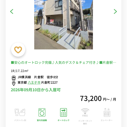
■安心のオートロック完備♪人気のデスク＆チェア付き♪■片倉駅・
八王子みなみ野駅まで徒歩圏の希少物件/コンビニ徒歩２分■選べる
1R/17.22m²
Wi-Fi格安レンタル中！
JR横浜線 片倉駅 徒歩8分
東京都
八王子市
片倉町2227
2026年09月10日から入居可
73,200
円〜 / 月
バストイレ別
室内洗濯機
オートロック
エレベーター
インターネット
無料