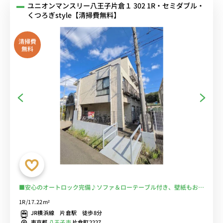
ユニオンマンスリー八王子片倉１ 302 1R・セミダブル・
くつろぎstyle【清掃費無料】
清掃費
無料
■安心のオートロック完備♪ソファ＆ローテーブル付き、壁紙もおし
ゃれで快適なお部屋♪■JR横浜線利用で八王子・横浜まで乗換なし
1R/17.22m²
でアクセス/片倉城跡公園や片倉つどいの森公園など自然が多いのも
JR横浜線 片倉駅 徒歩8分
魅力的/コンビニ至近/駅前にスーパーあり■選べるWi-Fi格安レンタ
東京都
八王子市
片倉町2227