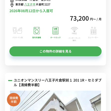
近/駅前にスーパーあり■選べるWi-Fi格安レンタル中！
東京都
八王子市
片倉町2227
2026年08月12日から入居可
73,200
円〜 / 月
バストイレ別
室内洗濯機
オートロック
エレベーター
インターネット
無料
この物件の詳細を見る
ユニオンマンスリー八王子片倉駅前１ 201 1R・セミダブ
ル【清掃費半額】
清掃費
半額