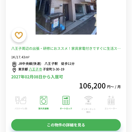
八王子周辺の出張・研修におススメ！家具家電付きですぐに生活スタ
ートOK！■選べるWi-Fi格安レンタル中！
1K/17.43m²
JR中央線(快速) 八王子駅 徒歩11分
東京都
八王子市
子安町3-30-19
2027年02月08日から入居可
106,200
円〜 / 月
バストイレ別
室内洗濯機
オートロック
エレベーター
インターネット
無料
この物件の詳細を見る