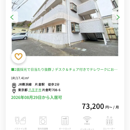
■2面採光で日当たり抜群♪デスク＆チェア付きでテレワークにおす
すめ♪２ドア冷蔵庫でたっぷり収納♪■JR横浜線「片倉駅」徒歩2
1R/17.41m²
分/八王子や町田へ乗換なしでアクセス可能/近隣の片倉城跡公園で充
JR横浜線 片倉駅 徒歩2分
実の休日も■選べるWi-Fi格安レンタル中！
東京都
八王子市
片倉町708-6
2026年08月29日から入居可
73,200
円〜 / 月
バストイレ別
室内洗濯機
オートロック
エレベーター
インターネット