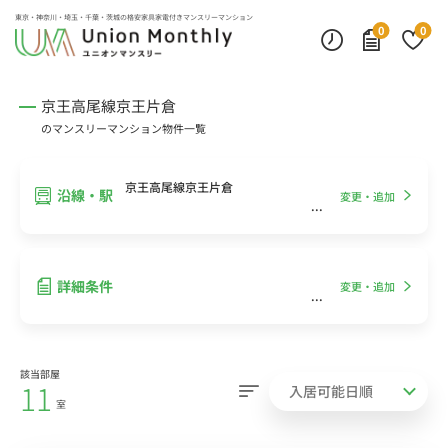
インターネット無料
モニター付きインターフォン
デスクランプ・フロアランプ
東京・神奈川・埼玉・千葉・茨城の
格安家具家電付きマンスリーマンション
0
0
京王高尾線京王片倉
のマンスリーマンション物件一覧
京王高尾線京王片倉
沿線・駅
変更・追加
詳細条件
変更・追加
該当部屋
11
室