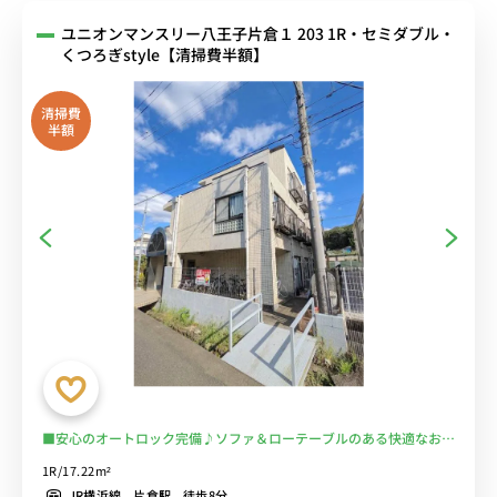
ユニオンマンスリー八王子片倉１ 203 1R・セミダブル・
くつろぎstyle【清掃費半額】
清掃費
半額
■安心のオートロック完備♪ソファ＆ローテーブルのある快適なお部
屋♪■JR横浜線利用で八王子・横浜まで乗換なしでアクセス/片倉城
1R/17.22m²
跡公園や片倉つどいの森公園など自然が多いのも魅力的/コンビニ至
JR横浜線 片倉駅 徒歩8分