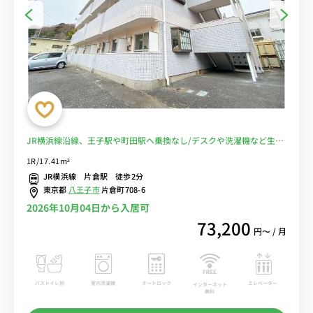
JR横浜線沿線、王子駅や町田駅へ乗換なし/デスクや洗濯機など生活
家電のあるお部屋■選べるWi-Fi格安レンタル中！
1R/17.41m²
JR横浜線 片倉駅 徒歩2分
東京都
八王子市
片倉町708-6
2026年10月04日から入居可
73,200
円〜 / 月
バストイレ別
室内洗濯機
オートロック
エレベーター
インターネット
無料