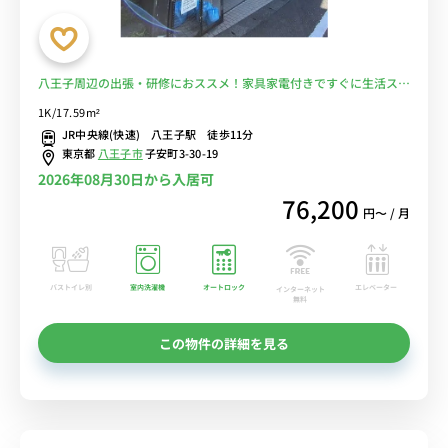
八王子周辺の出張・研修におススメ！家具家電付きですぐに生活スタ
ートOK！■選べるWi-Fi格安レンタル中！
1K/17.59m²
JR中央線(快速) 八王子駅 徒歩11分
東京都
八王子市
子安町3-30-19
2026年08月30日から入居可
76,200
円〜 / 月
バストイレ別
室内洗濯機
オートロック
エレベーター
インターネット
無料
この物件の詳細を見る