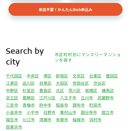
来店不要！かんたんWeb申込み
Search by
市区町村別にマンスリーマンショ
ンを探す
city
千代田区
中央区
港区
新宿区
文京区
台東区
墨田区
江東区
品川区
目黒区
大田区
世田谷区
渋谷区
中野区
杉並区
豊島区
北区
荒川区
板橋区
練馬区
足立区
葛飾区
江戸川区
八王子市
立川市
武蔵野市
三鷹市
青梅市
府中市
昭島市
調布市
町田市
小金井市
小平市
日野市
東村山市
国分寺市
国立市
福生市
狛江市
清瀬市
多摩市
稲城市
羽村市
西東京市