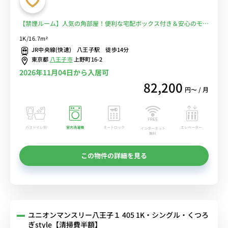
【禁煙ルーム】人気の角部屋！便利な宅配ボックス付き＆安心のモニ
ター付きインターフォン完備/デスク・チェア＆たっぷり収納2ドア冷
1K/16.7m²
蔵庫など生活家電のあるお部屋/駅前には複数の商業施設もありお買
JR中央線(快速) 八王子駅 徒歩14分
い物も◎■選べるWi-Fi格安レンタル中！
東京都
八王子市
上野町16-2
2026年11月04日から入居可
82,200
円〜 / 月
バストイレ別
室内洗濯機
オートロック
エレベーター
インターネット
無料
この物件の詳細を見る
ユニオンマンスリー八王子１ 405 1K・シングル・くつろ
ぎstyle【清掃費半額】