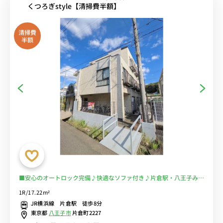
くつろぎstyle【清掃費半額】
清掃費
半額
■安心のオートロック完備♪快適なソファ付き♪片倉駅・八王子みな
み野駅まで徒歩圏の希少物件/コンビニ徒歩２分■選べるWi-Fi格安レ
1R/17.22m²
ンタル中！
JR横浜線 片倉駅 徒歩8分
東京都
八王子市
片倉町2227