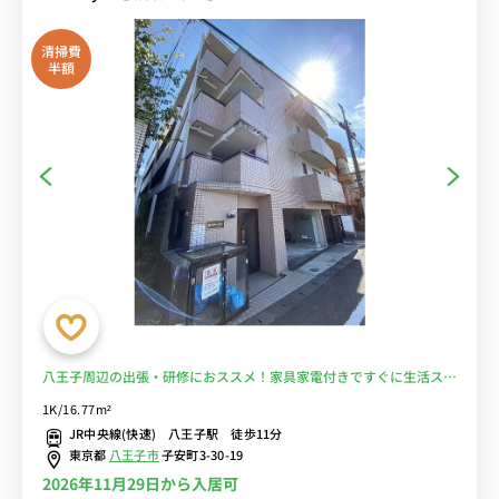
清掃費
半額
八王子周辺の出張・研修におススメ！家具家電付きですぐに生活スタ
ートOK！■選べるWi-Fi格安レンタル中！
1K/16.77m²
JR中央線(快速) 八王子駅 徒歩11分
東京都
八王子市
子安町3-30-19
2026年11月29日から入居可