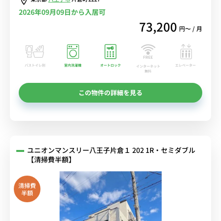
ル中！
2026年09月09日から入居可
73,200
円〜 / 月
バストイレ別
室内洗濯機
オートロック
エレベーター
インターネット
無料
この物件の詳細を見る
ユニオンマンスリー八王子片倉１ 202 1R・セミダブル
【清掃費半額】
清掃費
半額