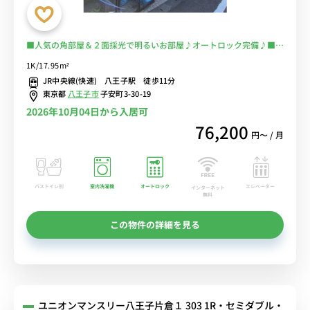
■人気の角部屋＆２面採光で明るいお部屋♪オートロック完備♪■駅
前に大型ショッピングセンターがあり便利■選べるWi-Fi格安レンタ
1K/17.95m²
ル中！
JR中央線(快速) 八王子駅 徒歩11分
東京都
八王子市
子安町3-30-19
2026年10月04日から入居可
76,200
円〜 / 月
バストイレ別
室内洗濯機
オートロック
エレベーター
インターネット
無料
この物件の詳細を見る
ユニオンマンスリー八王子片倉１ 303 1R・セミダブル・