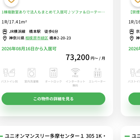
1棟複数室ありで法人もまとめて入居可♪ソファ＆ローテーブ
【禁煙
ル付きで快適なお部屋♪２ドア冷蔵庫でたっぷり収納♪■JR
庫や電
1R/17.41m²
1R/1
横浜線、相模線、京王相模原線の３路線の利用が可能/新宿、
まで営
JR横浜線 橋本駅 徒歩6分
京
新横浜まで乗換なしでアクセス可能■選べるWi-Fi格安レンタ
で仕事
神奈川県
相模原市緑区
橋本2-20-23
神
ル中！
2026年08月16日から入居可
202
73,200
円〜 / 月
バストイレ別
室内洗濯機
オートロック
エレベーター
バストイ
インターネット
無料
この物件の詳細を見る
ユニオンマンスリー多摩センター１ 305 1K・
ユ