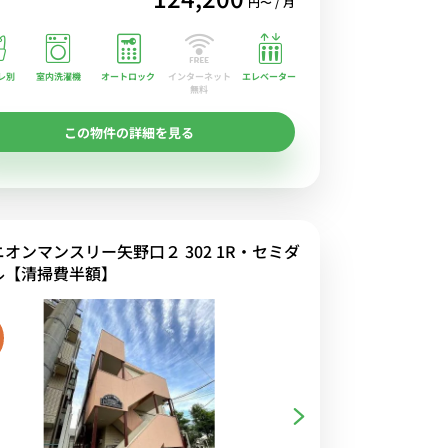
円〜 / 月
レ別
室内洗濯機
オートロック
エレベーター
インターネット
無料
この物件の詳細を見る
ニオンマンスリー矢野口２ 302 1R・セミダ
ル【清掃費半額】