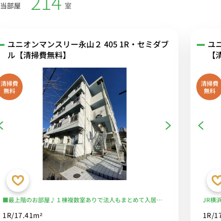
214
当部屋
室
ユニオンマンスリー永山２ 405 1R・セミダブ
ユ
ル【清掃費無料】
【
清掃費
清掃費
無料
無料
■最上階のお部屋♪１棟複数室ありで法人もまとめて入居可
JR横
♪デスク＆チェア付きでテレワークにおすすめ♪■京王相模
宿、新
1R/17.41m²
1R/1
原線と小田急多摩線沿線/明大前や新宿へ乗り換えなしでアク
アリオ