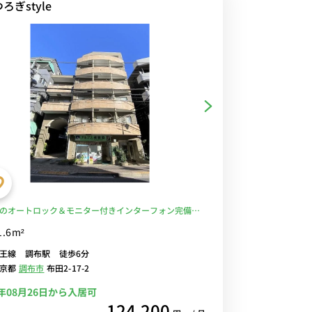
ろぎstyle
のオートロック＆モニター付きインターフォン完備♪
りくつろげるソファ＆ローテーブル付き♪たっぷり収
1.6m²
る２ドア冷蔵庫♪■京王線「布田駅」徒歩3分/新宿・
王線 調布駅 徒歩6分
京王八王子まで乗換なし/コンビニ至近■選べるWi-Fi
東京都
調布市
布田2-17-2
ンタル中！
6年08月26日から入居可
124,200