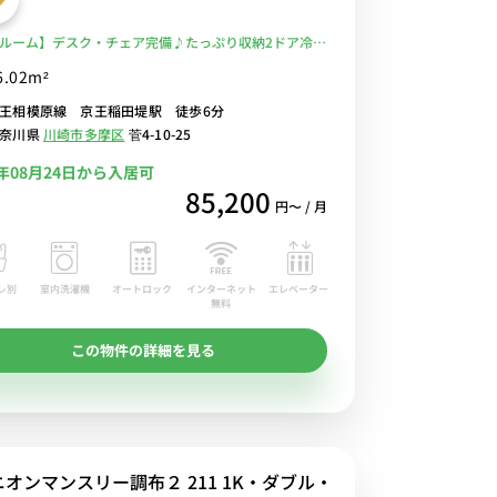
ルーム】デスク・チェア完備♪たっぷり収納2ドア冷蔵
子レンジなど生活家電のあるお部屋/駅前には深夜1時
6.02m²
業のスーパー・京王ストアやまいばすけっとがあるの
王相模原線 京王稲田堤駅 徒歩6分
帰りの買い物にも便利■選べるWi-Fi格安レンタル中！
奈川県
川崎市多摩区
菅4-10-25
6年08月24日から入居可
85,200
円〜 / 月
レ別
室内洗濯機
オートロック
エレベーター
インターネット
無料
この物件の詳細を見る
ニオンマンスリー調布２ 211 1K・ダブル・