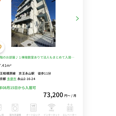
階のお部屋♪１棟複数室ありで法人もまとめて入居可
王相模原線と小田急多摩線沿線/明大前や新宿へ乗り換
7.41m²
でアクセス/駅前には24時まで営業の「京王ストア」あ
王相模原線 京王永山駅 徒歩11分
摩永山病院もすぐ近く■選べるWi-Fi格安レンタル中！
東京都
多摩市
永山2-16-24
6年08月15日から入居可
73,200
円〜 / 月
レ別
室内洗濯機
オートロック
エレベーター
インターネット