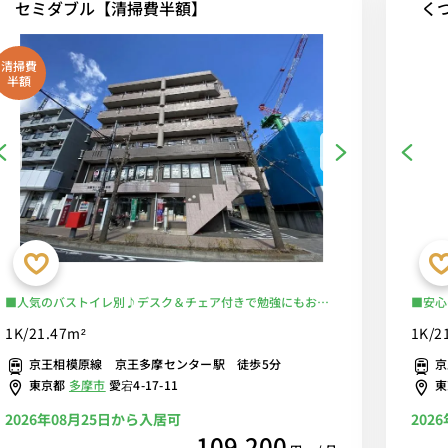
セミダブル【清掃費半額】
くつ
清掃費
半額
■人気のバストイレ別♪デスク＆チェア付きで勉強にもおす
■安心
すめ♪２ドア冷蔵庫でたっぷり収納♪■京王線・小田急線
ゆった
1K/21.47m²
1K/2
「多摩センター駅」徒歩5分/多摩都市モノレールも乗り入れ
納でき
京王相模原線 京王多摩センター駅 徒歩5分
京
ていて多数の路線が利用可能■選べるWi-Fi格安レンタル中！
橋本・
東京都
多摩市
愛宕4-17-11
格安レ
2026年08月25日から入居可
202
109,200