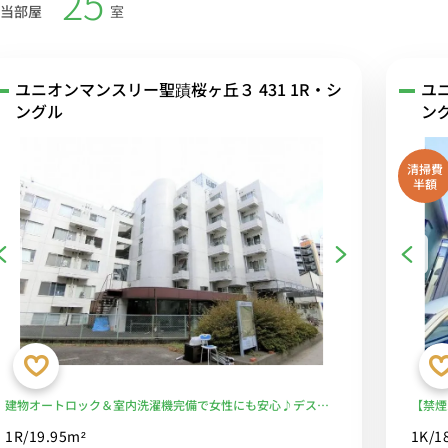
25
当部屋
室
ユニオンマンスリー聖蹟桜ヶ丘３ 431 1R・シ
ユ
ングル
ン
清掃費
半額
建物オートロック＆室内洗濯機完備で女性にも安心♪デス
【禁煙
ク・チェアのあるお部屋/京王線利用で明大前駅や新宿駅まで
お部屋
1R/19.95m²
1K/1
ダイレクトアクセス/駅前にはショッピングモールが複数あり
業スー