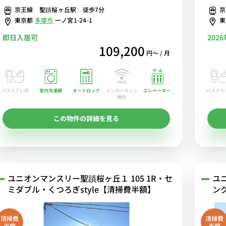
京王線 聖蹟桜ヶ丘駅 徒歩7分
京
買い物に便利■選べるWi-Fi格安レンタル中！
■選べ
東京都
多摩市
一ノ宮1-24-1
即日入居可
202
109,200
円〜 / 月
バストイレ別
室内洗濯機
オートロック
エレベーター
バストイ
インターネット
無料
この物件の詳細を見る
ユニオンマンスリー聖蹟桜ヶ丘１ 105 1R・セ
ユ
ミダブル・くつろぎstyle【清掃費半額】
ン
清掃費
清掃費
半額
半額