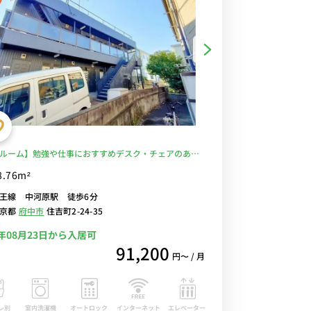
ルーム】勉強や仕事におすすめデスク・チェアのある
♪洗濯機や冷蔵庫など生活家電＆玄関から直接居室が
8.76m²
いリビングドア完備/駅前には24時間営業スーパー・西
王線 中河原駅 徒歩6分
イフがあり仕事帰りの買い物にも便利■選べるWi-Fi格
東京都
府中市
住吉町2-24-35
タル中！
6年08月23日から入居可
91,200
円〜 / 月
レ別
室内洗濯機
オートロック
エレベーター
インターネット