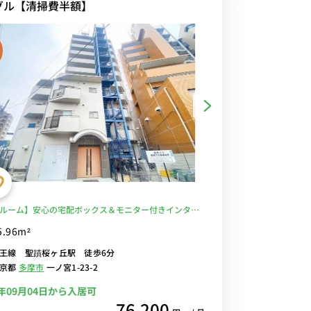
グル【清掃費半額】
ルーム】安心の宅配ボックス＆モニター付きインター
＆室内洗濯機完備/駅前から帝京大学八王子キャンパス
5.96m²
通学/駅前には京王百貨店やショッピングモールが複数
王線 聖蹟桜ヶ丘駅 徒歩6分
い物も充実♪■選べるWi-Fi格安レンタル中！
東京都
多摩市
一ノ宮1-23-2
6年09月04日から入居可
76,200