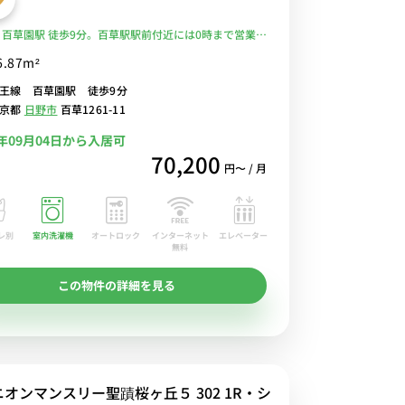
 百草園駅 徒歩9分。百草駅駅前付近には0時まで営業の
ー「FUJI 百草園店」や100円ショップなども有り。人
6.87m²
部屋物件■選べるWi-Fi格安レンタル中！
王線 百草園駅 徒歩9分
東京都
日野市
百草1261-11
6年09月04日から入居可
70,200
円〜 / 月
レ別
室内洗濯機
オートロック
エレベーター
インターネット
無料
この物件の詳細を見る
ニオンマンスリー聖蹟桜ヶ丘５ 302 1R・シ