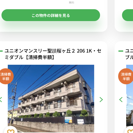
無料
この物件の詳細を見る
ユニオンマンスリー聖蹟桜ヶ丘２ 206 1K・セ
ユ
ミダブル【清掃費半額】
ブ
清掃費
清掃費
半額
半額