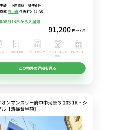
王線 中河原駅 徒歩6分
るWi-Fi格安レンタル中！
東京都
府中市
住吉町2-24-35
6年08月14日から入居可
91,200
円〜 / 月
レ別
室内洗濯機
オートロック
エレベーター
インターネット
無料
この物件の詳細を見る
ニオンマンスリー府中中河原３ 203 1K・シ
グル【清掃費半額】