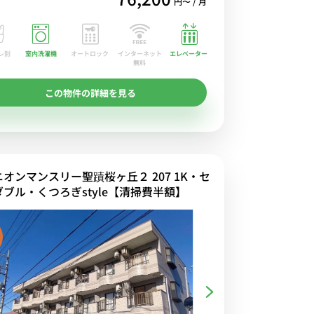
円〜 / 月
レ別
室内洗濯機
オートロック
エレベーター
インターネット
無料
この物件の詳細を見る
ニオンマンスリー聖蹟桜ヶ丘２ 207 1K・セ
ダブル・くつろぎstyle【清掃費半額】