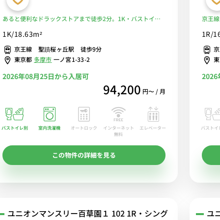
あると便利なドラックストアまで徒歩2分。1K・バストイレ
京王線
セパレート■選べるWi-Fi格安レンタル中！
スーパ
1K/18.63m²
1R/1
気の角
京王線 聖蹟桜ヶ丘駅 徒歩9分
京
東京都
多摩市
一ノ宮1-33-2
2026年08月25日から入居可
202
94,200
円〜 / 月
バストイレ別
室内洗濯機
オートロック
エレベーター
バストイ
インターネット
無料
この物件の詳細を見る
ユニオンマンスリー百草園１ 102 1R・シング
ユ