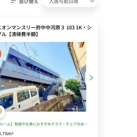
並び替え
ニオンマンスリー府中中河原３ 103 1K・シ
グル【清掃費半額】
ルーム】勉強や仕事におすすめデスク・チェアのある
！洗濯機や冷蔵庫など生活家電完備/駅前には24時間営
8.76m²
パー・西友やライフがあり仕事帰りの買い物にも便利