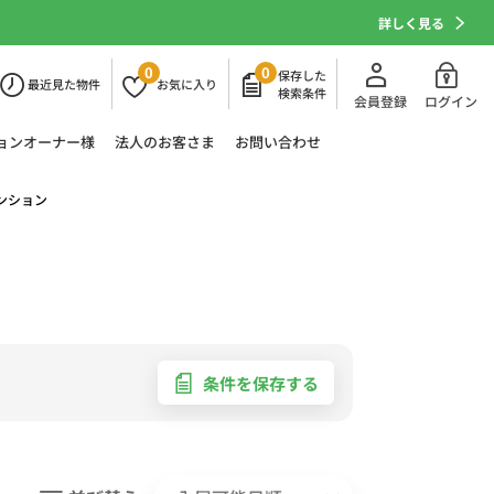
詳しく見る
0
0
保存した
最近
見た物件
お気に
入り
検索条件
会員登録
ログイン
ョン
オーナー様
法人の
お客さま
お問い合わせ
ンション
条件を保存する