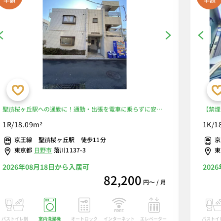
聖蹟桜ヶ丘駅への通勤に！通勤・出張を電車に乗らずに安心
【禁煙
徒歩通勤へ♪希少エリアのお部屋■選べるWi-Fi格安レンタル
お部屋
1R/18.09m²
1K/1
中！
見えな
京王線 聖蹟桜ヶ丘駅 徒歩11分
京
友やラ
東京都
日野市
落川1137-3
安レン
2026年08月18日から入居可
202
82,200
円〜 / 月
バストイレ別
室内洗濯機
オートロック
エレベーター
バストイ
インターネット