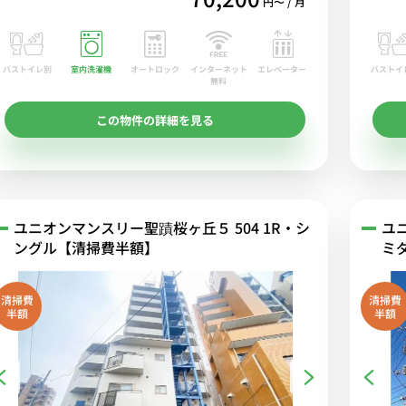
円〜 / 月
バストイレ別
室内洗濯機
オートロック
エレベーター
バストイ
インターネット
無料
この物件の詳細を見る
ユニオンマンスリー聖蹟桜ヶ丘５ 504 1R・シ
ユ
ングル【清掃費半額】
ミ
清掃費
清掃費
半額
半額