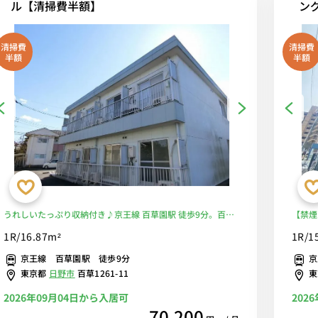
ル【清掃費半額】
ン
清掃費
清掃費
半額
半額
うれしいたっぷり収納付き♪京王線 百草園駅 徒歩9分。百草
【禁煙
駅駅前付近には0時まで営業のスーパー「FUJI 百草園店」や
フォン
1R/16.87m²
1R/1
100円ショップなども有り■選べるWi-Fi格安レンタル中！
へバス
京王線 百草園駅 徒歩9分
京
あり買
東京都
日野市
百草1261-11
2026年09月04日から入居可
202
70,200