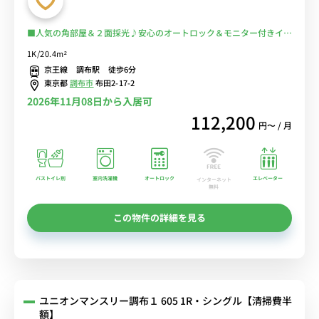
■人気の角部屋＆２面採光♪安心のオートロック＆モニター付きイン
ターフォン完備♪うれしいバストイレ別♪■調布駅の勤務におスス
1K/20.4m²
メ！通勤・出張を満員電車に乗らずに徒歩通勤に♪希少エリアのお部
京王線 調布駅 徒歩6分
屋！■選べるWi-Fi格安レンタル中！
東京都
調布市
布田2-17-2
2026年11月08日から入居可
112,200
円〜 / 月
バストイレ別
室内洗濯機
オートロック
エレベーター
インターネット
無料
この物件の詳細を見る
ユニオンマンスリー調布１ 605 1R・シングル【清掃費半
額】