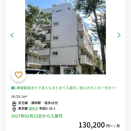
■1棟複数室ありで法人もまとめて入居可♪安心のモニター付きイン
ターフォン完備＆室内洗濯機♪ソファ＆ローテーブル付きの快適なお
1K/20.1m²
部屋♪京王線で新宿・橋本・京王八王子まで乗換なし/駅前には
京王線 調布駅 徒歩10分
PARCOや西友などショッピングモールが複数あり/コンビニ至近■選
東京都
調布市
布田2-10-1
べるWi-Fi格安レンタル中！
2027年01月22日から入居可
130,200
円〜 / 月