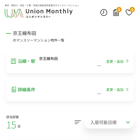
インターネット無料
モニター付きインターフォン
デスクランプ・フロアランプ
東京・神奈川・埼玉・千葉・茨城の
格安家具家電付きマンスリーマンション
0
0
京王線布田
のマンスリーマンション物件一覧
京王線布田
沿線・駅
変更・追加
詳細条件
変更・追加
該当部屋
15
室