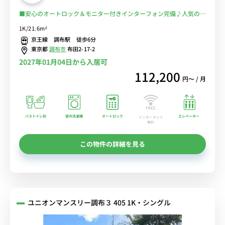
■安心のオートロック＆モニター付きインターフォン完備♪人気のバ
ストイレ別♪ゆったりくつろげるソファ＆ローテーブル付き♪■京王
1K/21.6m²
線「布田駅」徒歩3分/新宿・橋本・京王八王子まで乗換なし/24時間
京王線 調布駅 徒歩6分
営業のスーパー「miniピアゴ」あり■選べるWi-Fi格安レンタル中！
東京都
調布市
布田2-17-2
2027年01月04日から入居可
112,200
円〜 / 月
バストイレ別
室内洗濯機
オートロック
エレベーター
インターネット
無料
この物件の詳細を見る
ユニオンマンスリー調布３ 405 1K・シングル