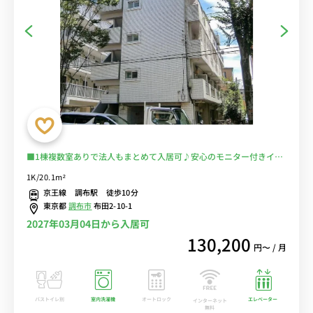
■1棟複数室ありで法人もまとめて入居可♪安心のモニター付きイン
ターフォン完備＆室内洗濯機♪便利な２口ガスコンロ付き♪ソファ＆
1K/20.1m²
ローテーブル付きの快適なお部屋♪京王線で新宿・橋本・京王八王子
京王線 調布駅 徒歩10分
まで乗換なし/コンビニ至近■選べるWi-Fi格安レンタル中！
東京都
調布市
布田2-10-1
2027年03月04日から入居可
130,200
円〜 / 月
バストイレ別
室内洗濯機
オートロック
エレベーター
インターネット
無料