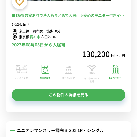
■1棟複数室ありで法人もまとめて入居可♪安心のモニター付きイン
ターフォン完備＆室内洗濯機♪ソファ＆ローテーブル付きの快適なお
1K/20.1m²
部屋♪京王線で新宿・橋本・京王八王子まで乗換なし/駅前には
京王線 調布駅 徒歩10分
PARCOや西友などショッピングモールが複数あり/コンビニ至近■選
東京都
調布市
布田2-10-1
べるWi-Fi格安レンタル中！
2027年08月08日から入居可
130,200
円〜 / 月
バストイレ別
室内洗濯機
オートロック
エレベーター
インターネット
無料
この物件の詳細を見る
ユニオンマンスリー調布３ 302 1R・シングル