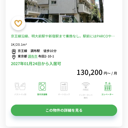
京王線沿線、明大前駅や新宿駅まで乗換なし。駅前にはPARCOや西
友などショッピングモールが複数あり買い物に便利■選べるWi-Fi格
1K/20.1m²
安レンタル中！
京王線 調布駅 徒歩10分
東京都
調布市
布田2-10-1
2027年01月24日から入居可
130,200
円〜 / 月
バストイレ別
室内洗濯機
オートロック
エレベーター
インターネット
無料
この物件の詳細を見る