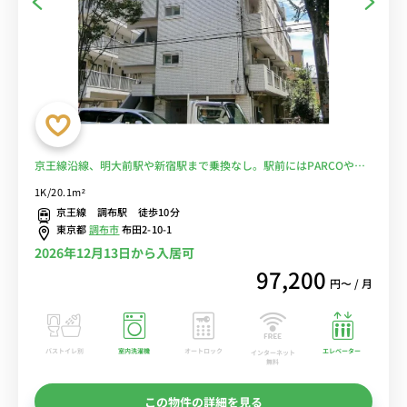
京王線沿線、明大前駅や新宿駅まで乗換なし。駅前にはPARCOや西
友などショッピングモールが複数あり買い物に便利■選べるWi-Fi格
1K/20.1m²
安レンタル中！
京王線 調布駅 徒歩10分
東京都
調布市
布田2-10-1
2026年12月13日から入居可
97,200
円〜 / 月
バストイレ別
室内洗濯機
オートロック
エレベーター
インターネット
無料
この物件の詳細を見る