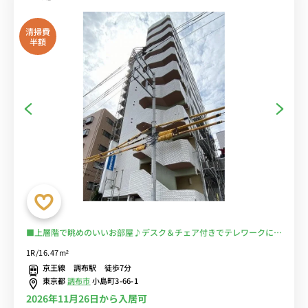
清掃費
半額
■上層階で眺めのいいお部屋♪デスク＆チェア付きでテレワークにも
おすすめ♪２ドア冷蔵庫でたっぷり収納♪■京王線で新宿・橋本・八
1R/16.47m²
王子まで乗換なしでアクセス/調布市役所もすぐ近くで便利/多摩川ま
京王線 調布駅 徒歩7分
でランニングするのも快適■選べるWi-Fi格安レンタル中！
東京都
調布市
小島町3-66-1
2026年11月26日から入居可