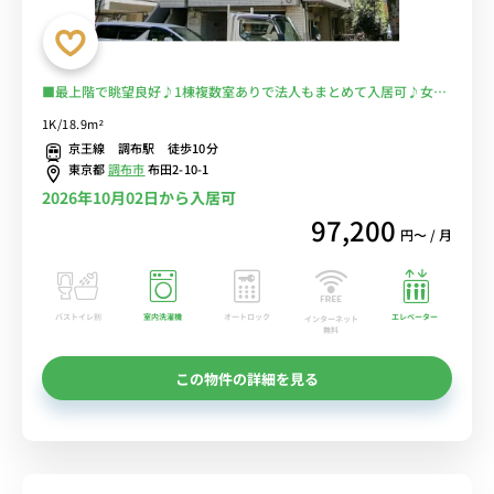
■最上階で眺望良好♪1棟複数室ありで法人もまとめて入居可♪女性
も安心の室内洗濯機♪テレワークにもおすすめのデスク＆チェア付き
1K/18.9m²
♪■京王線で新宿・橋本・京王八王子まで乗換なし/駅前にはPARCO
京王線 調布駅 徒歩10分
や西友などショッピングモールが複数あり■選べるWi-Fi格安レンタ
東京都
調布市
布田2-10-1
ル中！
2026年10月02日から入居可
97,200
円〜 / 月
バストイレ別
室内洗濯機
オートロック
エレベーター
インターネット
無料
この物件の詳細を見る