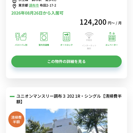
なし/コンビニ至近■選べるWi-Fi格安レンタル中！
東京都
調布市
布田2-17-2
2026年08月26日から入居可
124,200
円〜 / 月
バストイレ別
室内洗濯機
オートロック
エレベーター
インターネット
無料
この物件の詳細を見る
ユニオンマンスリー調布３ 202 1R・シングル【清掃費半
額】
清掃費
半額