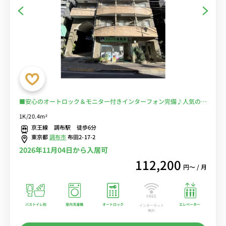
■安心のオートロック＆モニター付きインターフォン完備♪人気のバ
ストイレ別♪デスク＆チェア付きでテレワークにもおすすめ♪■京王
1K/20.4m²
線「布田駅」徒歩3分/新宿・橋本・京王八王子まで乗換なし/24時間
京王線 調布駅 徒歩6分
営業のスーパー「miniピアゴ」あり■選べるWi-Fi格安レンタル中！
東京都
調布市
布田2-17-2
2026年11月04日から入居可
112,200
円〜 / 月
バストイレ別
室内洗濯機
オートロック
エレベーター
インターネット
無料