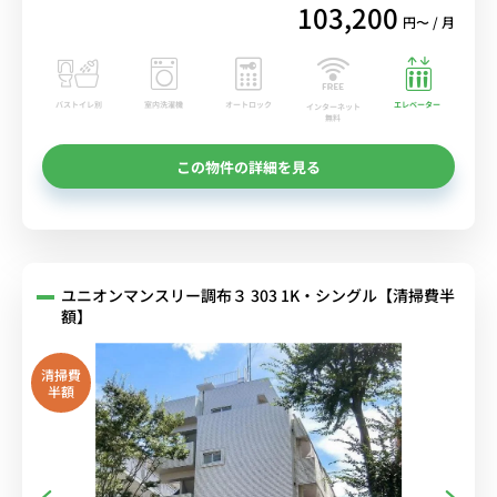
103,200
円〜 / 月
バストイレ別
室内洗濯機
オートロック
エレベーター
インターネット
無料
この物件の詳細を見る
ユニオンマンスリー調布３ 303 1K・シングル【清掃費半
額】
清掃費
半額