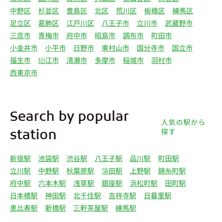
中野区
杉並区
豊島区
北区
荒川区
板橋区
練馬区
足立区
葛飾区
江戸川区
八王子市
立川市
武蔵野市
三鷹市
青梅市
府中市
昭島市
調布市
町田市
小金井市
小平市
日野市
東村山市
国分寺市
国立市
福生市
狛江市
清瀬市
多摩市
稲城市
羽村市
西東京市
Search by popular
人気の駅から
探す
station
新宿駅
池袋駅
渋谷駅
八王子駅
品川駅
町田駅
立川駅
中野駅
秋葉原駅
蒲田駅
上野駅
錦糸町駅
府中駅
六本木駅
浅草駅
銀座駅
浜松町駅
田町駅
日本橋駅
神田駅
北千住駅
吉祥寺駅
日暮里駅
恵比寿駅
新橋駅
三軒茶屋駅
練馬駅