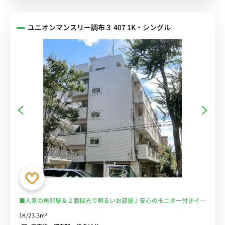
ユニオンマンスリー調布３ 407 1K・シングル
■人気の角部屋＆２面採光で明るいお部屋♪安心のモニター付きイン
ターフォン完備♪快適なソファ付き♪■京王線沿線、明大前駅や新宿
1K/23.3m²
駅まで乗換なし/駅前にはPARCOや西友などショッピングモールが複