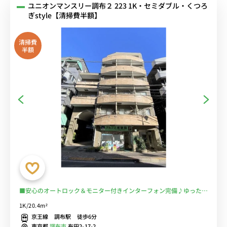
ユニオンマンスリー調布２ 223 1K・セミダブル・くつろ
ぎstyle【清掃費半額】
清掃費
半額
■安心のオートロック＆モニター付きインターフォン完備♪ゆったり
くつろげるソファ＆ローテーブル付き♪たっぷり収納できる２ドア冷
1K/20.4m²
蔵庫♪■京王線「布田駅」徒歩3分/新宿・橋本・京王八王子まで乗換
京王線 調布駅 徒歩6分
なし/コンビニ至近■選べるWi-Fi格安レンタル中！
東京都
調布市
布田2-17-2