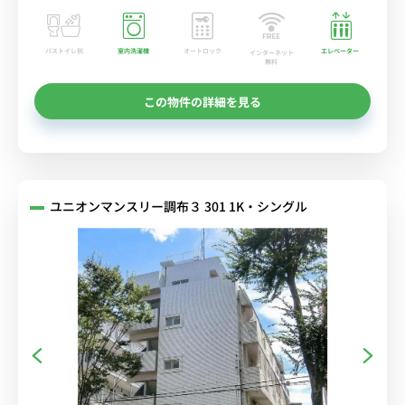
バストイレ別
室内洗濯機
オートロック
エレベーター
インターネット
無料
この物件の詳細を見る
ユニオンマンスリー調布３ 301 1K・シングル