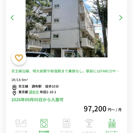
京王線沿線、明大前駅や新宿駅まで乗換なし。駅前にはPARCOや西
友などショッピングモールが複数あり買い物に便利■選べるWi-Fi格
1R/18.9m²
安レンタル中！
京王線 調布駅 徒歩10分
東京都
調布市
布田2-10-1
2026年09月05日から入居可
97,200
円〜 / 月
バストイレ別
室内洗濯機
オートロック
エレベーター
インターネット