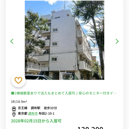
■1棟複数室ありで法人もまとめて入居可♪安心のモニター付きイン
ターフォン完備＆室内洗濯機♪テレワークにもおすすめのデスク＆チ
1R/18.9m²
ェア付き♪京王線で新宿・橋本・京王八王子まで乗換なし/駅前には
京王線 調布駅 徒歩10分
PARCOや西友などショッピングモールが複数あり/コンビニ至近■選
東京都
調布市
布田2-10-1
べるWi-Fi格安レンタル中！
2028年02月15日から入居可