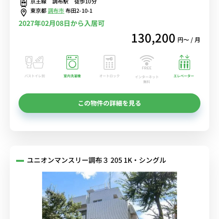
京王線 調布駅 徒歩10分
数あり買い物に便利■選べるWi-Fi格安レンタル中！
東京都
調布市
布田2-10-1
2027年02月08日から入居可
130,200
円〜 / 月
バストイレ別
室内洗濯機
オートロック
エレベーター
インターネット
無料
この物件の詳細を見る
ユニオンマンスリー調布３ 205 1K・シングル