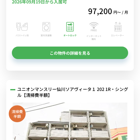
2026年09月19日から入居可
97,200
円〜 / 月
バストイレ別
室内洗濯機
オートロック
エレベーター
インターネット
無料
この物件の詳細を見る
ユニオンマンスリー仙川ソアヴィータ１ 202 1R・シング
ル【清掃費半額】
清掃費
半額