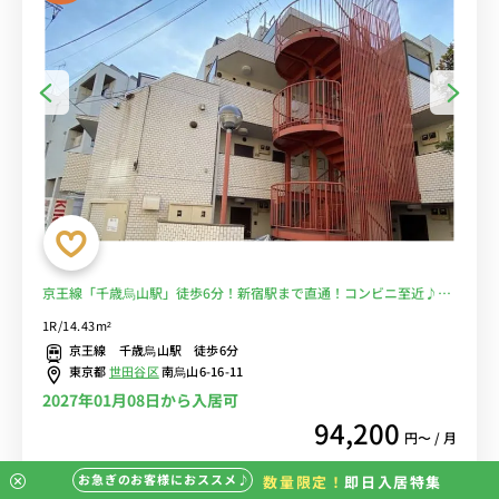
京王線「千歳烏山駅」徒歩6分！新宿駅まで直通！コンビニ至近♪洗
濯機付物件♪■選べるWi-Fi格安レンタル中！
1R/14.43m²
京王線 千歳烏山駅 徒歩6分
東京都
世田谷区
南烏山6-16-11
2027年01月08日から入居可
94,200
円〜 / 月
お急ぎのお客様におススメ♪
数量限定！
即日入居特集