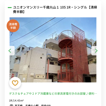
ユニオンマンスリー千歳烏山１ 105 1R・シングル【清掃
費半額】
清掃費
半額
デスク＆チェアや２ドア冷蔵庫などの家具家電付きのお部屋♪便利な
コンビニ至近。京王線「千歳烏山駅」徒歩6分。新宿駅まで乗り換え
1R/14.43m²
なしでアクセス可能■選べるWi-Fi格安レンタル中！
京王線 千歳烏山駅 徒歩6分