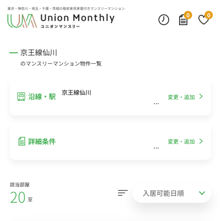
インターネット無料
モニター付きインターフォン
デスクランプ・フロアランプ
東京・神奈川・埼玉・千葉・茨城の
格安家具家電付きマンスリーマンション
0
0
京王線仙川
のマンスリーマンション物件一覧
京王線仙川
沿線・駅
変更・追加
詳細条件
変更・追加
該当部屋
20
室