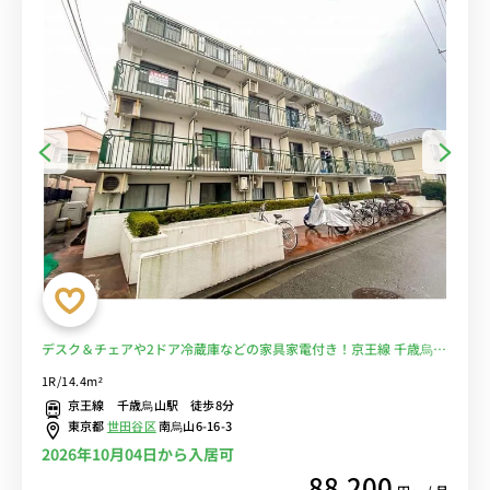
デスク＆チェアや2ドア冷蔵庫などの家具家電付き！京王線 千歳烏山
駅 徒歩8分。京王線準特急で新宿駅まで乗り換えなしでアクセス可能
1R/14.4m²
■選べるWi-Fi格安レンタル中！
京王線 千歳烏山駅 徒歩8分
東京都
世田谷区
南烏山6-16-3
2026年10月04日から入居可
88,200