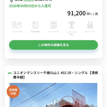
2026年09月03日から入居可
91,200
円〜 / 月
バストイレ別
室内洗濯機
オートロック
エレベーター
インターネット
無料
この物件の詳細を見る
ユニオンマンスリー千歳烏山１ 402 1R・シングル【清掃
費半額】
清掃費
半額