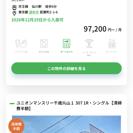
など生活家電のあるお部屋■選べるWi-Fi格安レンタル中！
京王線 仙川駅 徒歩6分
東京都
調布市
若葉町2-1-6
2026年12月29日から入居可
97,200
円〜 / 月
バストイレ別
室内洗濯機
オートロック
エレベーター
インターネット
無料
この物件の詳細を見る
ユニオンマンスリー千歳烏山１ 307 1R・シングル【清掃
費半額】
清掃費
半額