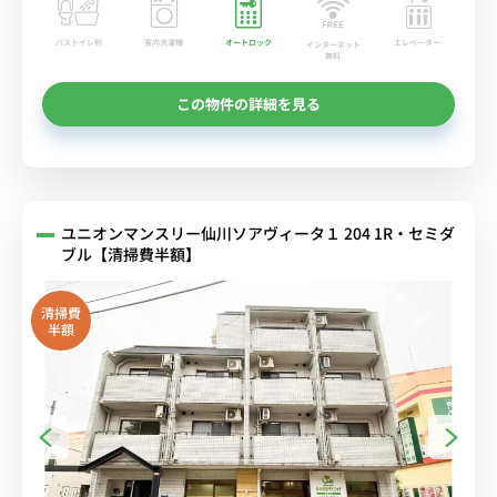
バストイレ別
室内洗濯機
オートロック
エレベーター
インターネット
無料
この物件の詳細を見る
ユニオンマンスリー仙川ソアヴィータ１ 204 1R・セミダ
ブル【清掃費半額】
清掃費
半額