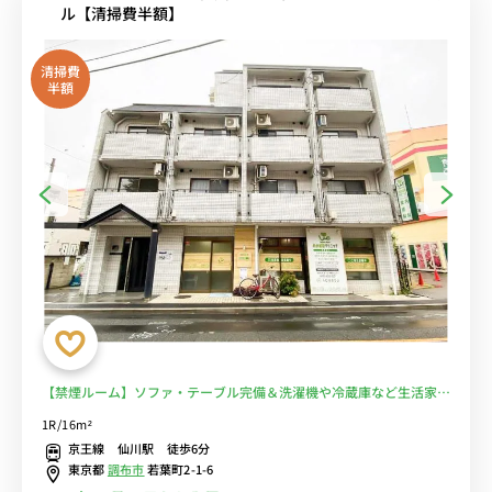
ル【清掃費半額】
清掃費
半額
【禁煙ルーム】ソファ・テーブル完備＆洗濯機や冷蔵庫など生活家電
のあるお部屋/京王線沿線で明大前駅や新宿駅へ乗換なしでアクセス/
1R/16m²
桐朋学園大学まで徒歩通学■選べるWi-Fi格安レンタル中！
京王線 仙川駅 徒歩6分
東京都
調布市
若葉町2-1-6