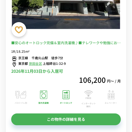
■安心のオートロック完備＆室内洗濯機♪■テレワークや勉強におす
すめのデスク＆チェア付き♪２ドア冷蔵庫でたっぷり収納♪■京王線
1R/18.25m²
利用で新宿・調布・八王子まで乗換なしでアクセス/24時まで営業の
京王線 千歳烏山駅 徒歩7分
スーパー「ライフ」あり/■選べるWi-Fi格安レンタル中！
東京都
世田谷区
上祖師谷1-32-9
2026年11月03日から入居可
106,200
円〜 / 月
バストイレ別
室内洗濯機
オートロック
エレベーター
インターネット
無料
この物件の詳細を見る