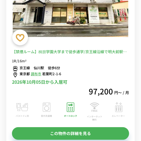
【禁煙ルーム】桐朋学園大学まで徒歩通学/京王線沿線で明大前駅や
新宿駅へ乗換なしでアクセス/デスク・チェア完備＆洗濯機や冷蔵庫
1R/16m²
など生活家電のあるお部屋■選べるWi-Fi格安レンタル中！
京王線 仙川駅 徒歩6分
東京都
調布市
若葉町2-1-6
2026年10月05日から入居可
97,200
円〜 / 月
バストイレ別
室内洗濯機
オートロック
エレベーター
インターネット
無料
この物件の詳細を見る