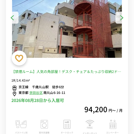
【禁煙ルーム】人気の角部屋！デスク・チェア＆たっぷり収納2ドア
冷蔵庫など生活家電のあるお部屋/コンビニまで徒歩約2分＆23時ま
1R/14.43m²
で営業スーパー・まいばすけっとまで徒歩約3分■選べるWi-Fi格安レ
京王線 千歳烏山駅 徒歩6分
ンタル中！
東京都
世田谷区
南烏山6-16-11
2026年08月28日から入居可
94,200
円〜 / 月
バストイレ別
室内洗濯機
オートロック
エレベーター
インターネット