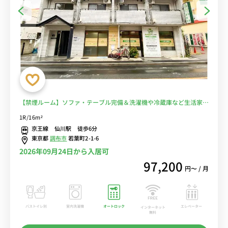
【禁煙ルーム】ソファ・テーブル完備＆洗濯機や冷蔵庫など生活家電
のあるお部屋/桐朋学園大学まで徒歩通学/京王線沿線で明大前駅や新
1R/16m²
宿駅へ乗換なしでアクセス■選べるWi-Fi格安レンタル中！
京王線 仙川駅 徒歩6分
東京都
調布市
若葉町2-1-6
2026年09月24日から入居可
97,200
円〜 / 月
バストイレ別
室内洗濯機
オートロック
エレベーター
インターネット
無料