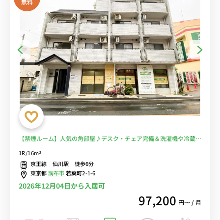
無料
【禁煙ルーム】人気の角部屋♪デスク・チェア完備＆洗濯機や冷蔵庫
など生活家電のあるお部屋/桐朋学園大学まで徒歩通学/京王線沿線で
1R/16m²
明大前駅や新宿駅へ乗換なしでアクセス■選べるWi-Fi格安レンタル
京王線 仙川駅 徒歩6分
中！
東京都
調布市
若葉町2-1-6
2026年12月04日から入居可
97,200
円〜 / 月