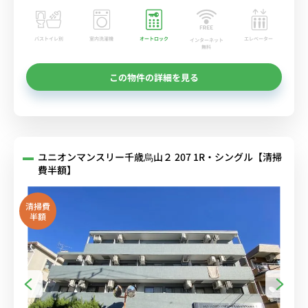
バストイレ別
室内洗濯機
オートロック
エレベーター
インターネット
無料
この物件の詳細を見る
ユニオンマンスリー千歳烏山２ 207 1R・シングル【清掃
費半額】
清掃費
半額