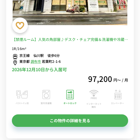
【禁煙ルーム】人気の角部屋♪デスク・チェア完備＆洗濯機や冷蔵庫
など生活家電のあるお部屋/桐朋学園大学まで徒歩通学/京王線沿線で
1R/16m²
明大前駅や新宿駅へ乗換なしでアクセス■選べるWi-Fi格安レンタル
京王線 仙川駅 徒歩6分
中！
東京都
調布市
若葉町2-1-6
2026年12月10日から入居可
97,200
円〜 / 月
バストイレ別
室内洗濯機
オートロック
エレベーター
インターネット
無料
この物件の詳細を見る