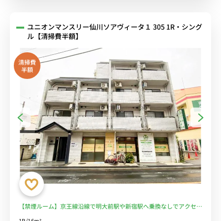
ユニオンマンスリー仙川ソアヴィータ１ 305 1R・シング
ル【清掃費半額】
清掃費
半額
【禁煙ルーム】京王線沿線で明大前駅や新宿駅へ乗換なしでアクセ
ス/桐朋学園大学まで徒歩通学/デスク・チェア完備＆洗濯機や冷蔵庫
1R/16m²