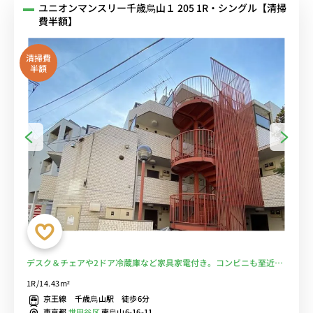
ユニオンマンスリー千歳烏山１ 205 1R・シングル【清掃
費半額】
清掃費
半額
デスク＆チェアや2ドア冷蔵庫など家具家電付き。コンビニも至近で
便利♪京王線「千歳烏山駅」徒歩6分。新宿駅まで乗り換えなしでア
1R/14.43m²
クセス可能！♪■選べるWi-Fi格安レンタル中！
京王線 千歳烏山駅 徒歩6分
東京都
世田谷区
南烏山6-16-11