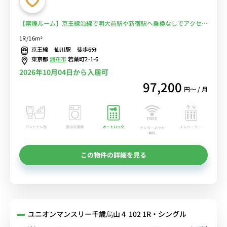
【禁煙ルーム】京王線沿線で明大前駅や新宿駅へ乗換なしでアクセ
ス/桐朋学園大学まで徒歩通学/人気の角部屋♪デスク・チェア完備＆
1R/16m²
洗濯機や冷蔵庫など生活家電のあるお部屋■選べるWi-Fi格安レンタ
京王線 仙川駅 徒歩6分
ル中！
東京都
調布市
若葉町2-1-6
2026年10月04日から入居可
97,200
円〜 / 月
バストイレ別
室内洗濯機
オートロック
エレベーター
インターネット
無料
この物件の詳細を見る
ユニオンマンスリー千歳烏山４ 102 1R・シングル