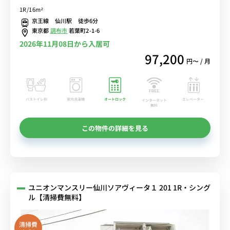
新宿駅へ乗換なしでアクセス/人気の角部屋♪デスク・チェア完備＆
1R/16m²
洗濯機や冷蔵庫など生活家電のあるお部屋■選べるWi-Fi格安レンタ
京王線 仙川駅 徒歩6分
ル中！
東京都
調布市
若葉町2-1-6
2026年11月08日から入居可
97,200
円〜 / 月
バストイレ別
室内洗濯機
オートロック
エレベーター
インターネット
無料
この物件の詳細を見る
ユニオンマンスリー仙川ソアヴィータ１ 201 1R・シング
ル【清掃費無料】
清掃費