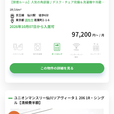
【禁煙ルーム】人気の角部屋♪デスク・チェア完備＆洗濯機や冷蔵庫
など生活家電のあるお部屋/桐朋学園大学まで徒歩通学/京王線沿線で
1R/16m²
明大前駅や新宿駅へ乗換なしでアクセス■選べるWi-Fi格安レンタル
京王線 仙川駅 徒歩6分
中！
東京都
調布市
若葉町2-1-6
2026年10月07日から入居可
97,200
円〜 / 月
バストイレ別
室内洗濯機
オートロック
エレベーター
インターネット
無料
この物件の詳細を見る
ユニオンマンスリー仙川ソアヴィータ１ 206 1R・シング
ル【清掃費半額】