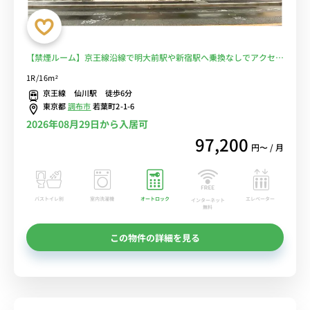
【禁煙ルーム】京王線沿線で明大前駅や新宿駅へ乗換なしでアクセ
ス/桐朋学園大学まで徒歩通学/人気の角部屋♪デスク・チェア完備＆
1R/16m²
洗濯機や冷蔵庫など生活家電のあるお部屋■選べるWi-Fi格安レンタ
京王線 仙川駅 徒歩6分
ル中！
東京都
調布市
若葉町2-1-6
2026年08月29日から入居可
97,200
円〜 / 月
バストイレ別
室内洗濯機
オートロック
エレベーター
インターネット
無料
この物件の詳細を見る