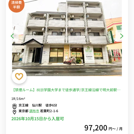
清掃費
半額
【禁煙ルーム】桐朋学園大学まで徒歩通学/京王線沿線で明大前駅や
新宿駅へ乗換なしでアクセス/デスク・チェア完備＆洗濯機や冷蔵庫
1R/16m²
など生活家電のあるお部屋■選べるWi-Fi格安レンタル中！
京王線 仙川駅 徒歩6分
東京都
調布市
若葉町2-1-6
2026年10月15日から入居可
97,200
円〜 / 月