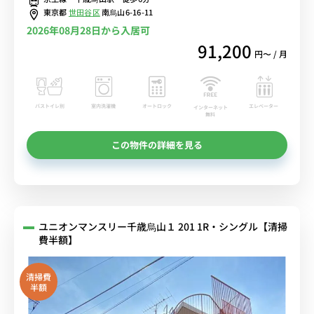
東京都
世田谷区
南烏山6-16-11
2026年08月28日から入居可
91,200
円〜 / 月
バストイレ別
室内洗濯機
オートロック
エレベーター
インターネット
無料
この物件の詳細を見る
ユニオンマンスリー千歳烏山１ 201 1R・シングル【清掃
費半額】
清掃費
半額