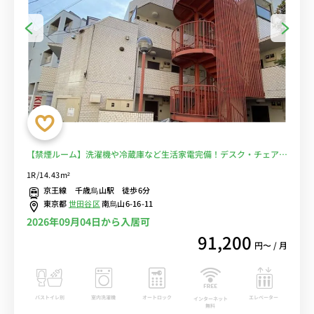
【禁煙ルーム】洗濯機や冷蔵庫など生活家電完備！デスク・チェアの
あるお部屋/コンビニまで徒歩約2分＆23時まで営業スーパー・まい
1R/14.43m²
ばすけっとまで徒歩約3分/日本女子体育大学や白百合女子大学まで徒
京王線 千歳烏山駅 徒歩6分
歩通学■選べるWi-Fi格安レンタル中！
東京都
世田谷区
南烏山6-16-11
2026年09月04日から入居可
91,200
円〜 / 月
バストイレ別
室内洗濯機
オートロック
エレベーター
インターネット
無料