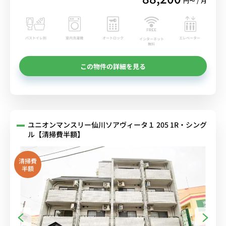
円〜 / 月
バストイレ別
室内洗濯機
オートロック
エレベーター
インターネット
無料
この物件の詳細を見る
ユニオンマンスリー仙川ソアヴィータ１ 205 1R・シング
ル【清掃費半額】
清掃費
半額