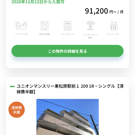
2026年11月12日から入居可
91,200
円〜 / 月
バストイレ別
室内洗濯機
オートロック
エレベーター
インターネット
無料
この物件の詳細を見る
ユニオンマンスリー東松原駅前１ 209 1R・シングル【清
掃費半額】
清掃費
半額