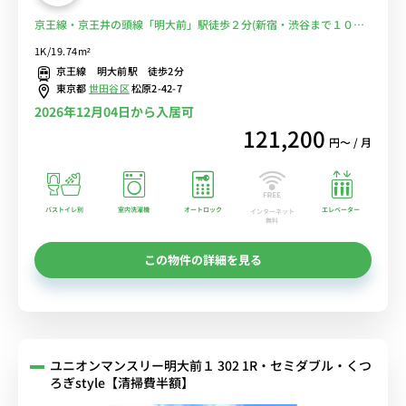
京王線・京王井の頭線「明大前」駅徒歩２分(新宿・渋谷まで１０
分）♪バス・トイレ別★浴室乾燥機☆モニター付オートロック！■選
1K/19.74m²
べるWi-Fi格安レンタル中！
京王線 明大前駅 徒歩2分
東京都
世田谷区
松原2-42-7
2026年12月04日から入居可
121,200
円〜 / 月
バストイレ別
室内洗濯機
オートロック
エレベーター
インターネット
無料
この物件の詳細を見る
ユニオンマンスリー明大前１ 302 1R・セミダブル・くつ
ろぎstyle【清掃費半額】