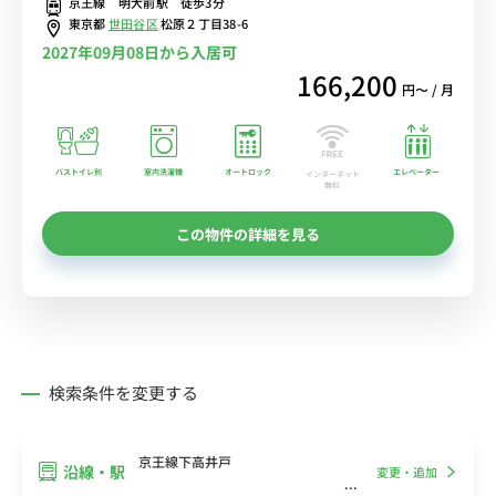
京王線 明大前駅 徒歩3分
東京都
世田谷区
松原２丁目38-6
2027年09月08日から入居可
166,200
円〜 / 月
バストイレ別
室内洗濯機
オートロック
エレベーター
インターネット
無料
この物件の詳細を見る
検索条件を変更する
京王線下高井戸
沿線・駅
変更・追加