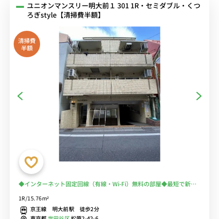
ユニオンマンスリー明大前１ 301 1R・セミダブル・くつ
ろぎstyle【清掃費半額】
清掃費
半額
◆インターネット固定回線（有線・Wi-Fi）無料の部屋◆最短で新宿
５分・渋谷７分！都心への通勤におススメ。電車に乗る時間を少なく
1R/15.76m²
できる♪
京王線 明大前駅 徒歩2分
東京都
世田谷区
松原2-42-6