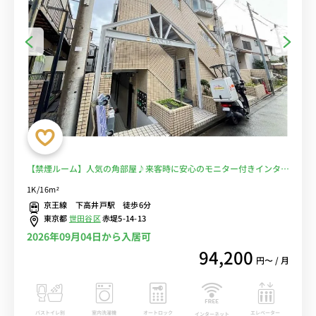
【禁煙ルーム】人気の角部屋♪来客時に安心のモニター付きインター
フォン完備！日本大学文理学部や明治大学和泉キャンパスまで徒歩通
1K/16m²
学■選べるWi-Fi格安レンタル中！
京王線 下高井戸駅 徒歩6分
東京都
世田谷区
赤堤5-14-13
2026年09月04日から入居可
94,200
円〜 / 月
バストイレ別
室内洗濯機
オートロック
エレベーター
インターネット