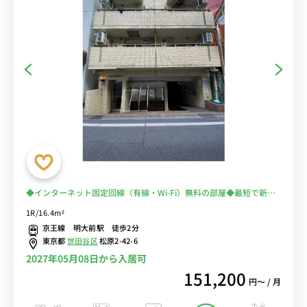
◆インターネット固定回線（有線・Wi-Fi）無料の部屋◆最短で新宿
５分・渋谷７分！都心への通勤におススメ。電車に乗る時間を少なく
1R/16.4m²
できる♪
京王線 明大前駅 徒歩2分
東京都
世田谷区
松原2-42-6
2027年05月08日から入居可
151,200
円〜 / 月