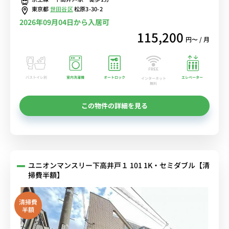
東京都
世田谷区
松原3-30-2
2026年09月04日から入居可
115,200
円〜 / 月
バストイレ別
室内洗濯機
オートロック
エレベーター
インターネット
無料
この物件の詳細を見る
ユニオンマンスリー下高井戸１ 101 1K・セミダブル【清
掃費半額】
清掃費
半額