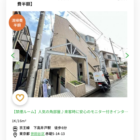
費半額】
清掃費
半額
【禁煙ルーム】人気の角部屋♪来客時に安心のモニター付きインター
フォン完備！デスク・チェア＆洗濯機や冷蔵庫など生活家電のあるお
1K/16m²
部屋/日本大学文理学部や明治大学和泉キャンパスまで徒歩通学■選
京王線 下高井戸駅 徒歩6分
べるWi-Fi格安レンタル中！
東京都
世田谷区
赤堤5-14-13