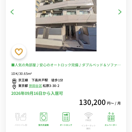
■人気の角部屋♪安心のオートロック完備♪ダブルベッド＆ソファや
ダイニングテーブルがある広々30㎡のお部屋/京王線「下高井戸駅」
1DK/30.65m²
からすぐ、明大前駅となり■選べるWi-Fi格安レンタル中！
京王線 下高井戸駅 徒歩1分
東京都
世田谷区
松原3-30-2
2026年09月16日から入居可
130,200
円〜 / 月
バストイレ別
室内洗濯機
オートロック
エレベーター
インターネット
無料