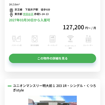
お部屋/日本大学文理学部や明治大学和泉キャンパスまで徒歩通学■
1K/16m²
選べるWi-Fi格安レンタル中！
京王線 下高井戸駅 徒歩6分
東京都
世田谷区
赤堤5-14-13
2027年03月30日から入居可
127,200
円〜 / 月
バストイレ別
室内洗濯機
オートロック
エレベーター
インターネット
無料
この物件の詳細を見る
ユニオンマンスリー明大前１ 203 1R・シングル・くつろ
ぎstyle