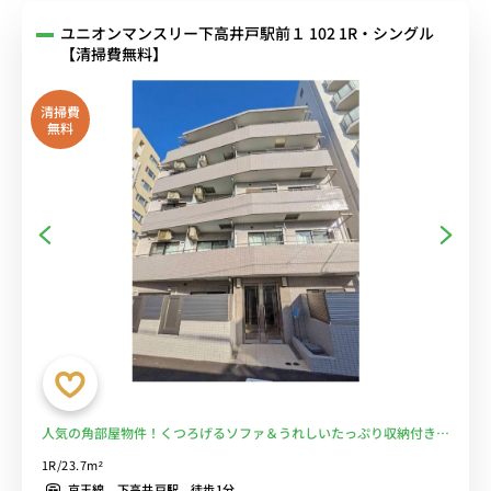
ユニオンマンスリー下高井戸駅前１ 102 1R・シングル
【清掃費無料】
清掃費
無料
人気の角部屋物件！くつろげるソファ＆うれしいたっぷり収納付き♪
京王線「下高井戸駅」から徒歩1分！明大前駅もお隣■選べるWi-Fi格
1R/23.7m²
安レンタル中！
京王線 下高井戸駅 徒歩1分