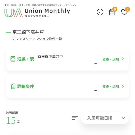
インターネット無料
モニター付きインターフォン
デスクランプ・フロアランプ
東京・神奈川・埼玉・千葉・茨城の
格安家具家電付きマンスリーマンション
0
0
京王線下高井戸
のマンスリーマンション物件一覧
京王線下高井戸
沿線・駅
変更・追加
詳細条件
変更・追加
該当部屋
15
室