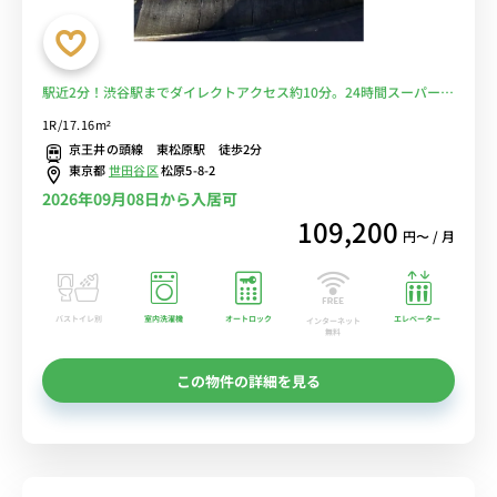
駅近2分！渋谷駅までダイレクトアクセス約10分。24時間スーパーも
近く便利。■選べるWi-Fi格安レンタル中！
1R/17.16m²
京王井の頭線 東松原駅 徒歩2分
東京都
世田谷区
松原5-8-2
2026年09月08日から入居可
109,200
円〜 / 月
バストイレ別
室内洗濯機
オートロック
エレベーター
インターネット
無料
この物件の詳細を見る