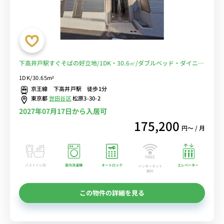
下高井戸駅すぐそばの好立地/1DK・30.6㎡/ダブルベッド・ダイニン
グテーブルがあるお部屋■選べるWi-Fi格安レンタル中！
1DK/30.65m²
京王線 下高井戸駅 徒歩1分
東京都
世田谷区
松原3-30-2
2027年07月17日から入居可
175,200
円〜 / 月
バストイレ別
室内洗濯機
オートロック
エレベーター
インターネット
無料
この物件の詳細を見る