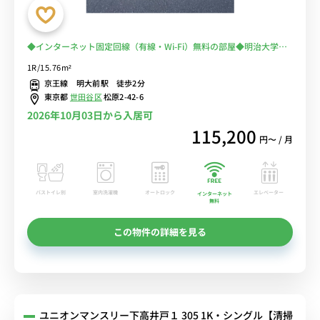
◆インターネット固定回線（有線・Wi-Fi）無料の部屋◆明治大学和
泉キャンパスの通学・通勤におススメ！電車に乗らずに安心♪
1R/15.76m²
京王線 明大前駅 徒歩2分
東京都
世田谷区
松原2-42-6
2026年10月03日から入居可
115,200
円〜 / 月
バストイレ別
室内洗濯機
オートロック
エレベーター
インターネット
無料
この物件の詳細を見る
ユニオンマンスリー下高井戸１ 305 1K・シングル【清掃