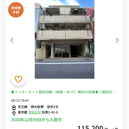
清掃費
半額
◆インターネット固定回線（有線・Wi-Fi）無料の部屋◆二面採光で
日当たり抜群♪快適なソファ付き♪■京王線「明大前駅」徒歩2分/明
1R/15.76m²
治大学和泉キャンパスの通学・通勤におススメ！電車に乗らずに安心
京王線 明大前駅 徒歩2分
♪
東京都
世田谷区
松原2-42-6
2026年12月09日から入居可
115,200