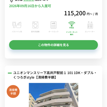
2026年09月16日から入居可
115,200
円〜 / 月
バストイレ別
室内洗濯機
オートロック
エレベーター
インターネット
無料
この物件の詳細を見る
ユニオンマンスリー下高井戸駅前１ 101 1DK・ダブル・
くつろぎstyle【清掃費半額】
清掃費
半額