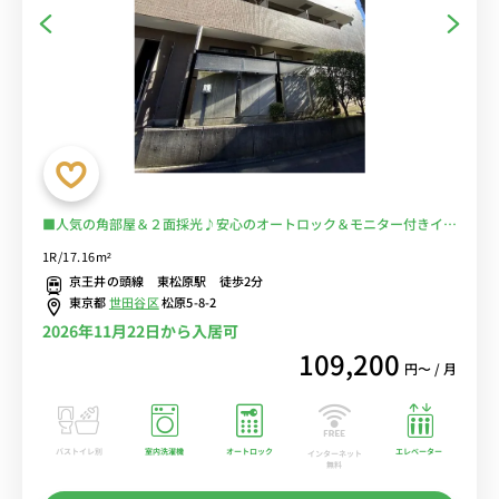
■人気の角部屋＆２面採光♪安心のオートロック＆モニター付きイン
ターフォン完備♪デスク＆チェア付きでテレワークにもおすすめ♪■
1R/17.16m²
京王井の頭線「東松原駅」徒歩2分/小田急線も徒歩圏内で利用可能/
京王井の頭線 東松原駅 徒歩2分
新宿・渋谷まで乗換なし/世田谷区立羽木公園もすぐ近く■選べるWi-
東京都
世田谷区
松原5-8-2
Fi格安レンタル中！
2026年11月22日から入居可
109,200
円〜 / 月
バストイレ別
室内洗濯機
オートロック
エレベーター
インターネット
無料