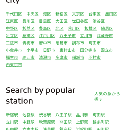
city
千代田区
中央区
港区
新宿区
文京区
台東区
墨田区
江東区
品川区
目黒区
大田区
世田谷区
渋谷区
中野区
杉並区
豊島区
北区
荒川区
板橋区
練馬区
足立区
葛飾区
江戸川区
八王子市
立川市
武蔵野市
三鷹市
青梅市
府中市
昭島市
調布市
町田市
小金井市
小平市
日野市
東村山市
国分寺市
国立市
福生市
狛江市
清瀬市
多摩市
稲城市
羽村市
西東京市
Search by popular
人気の駅から
探す
station
新宿駅
池袋駅
渋谷駅
八王子駅
品川駅
町田駅
立川駅
中野駅
秋葉原駅
蒲田駅
上野駅
錦糸町駅
府中駅
六本木駅
浅草駅
銀座駅
浜松町駅
田町駅