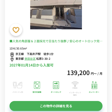
■人気の角部屋＆２面採光で日当たり抜群♪安心のオートロック完備
♪ダブルベッド＆ソファやダイニングテーブルがある広々30㎡のお
1DK/30.65m²
部屋/京王線「下高井戸駅」からすぐ、明大前駅となり【マイクロバ
京王線 下高井戸駅 徒歩1分
ブルシャワーヘッドがあるお部屋】■選べるWi-Fi格安レンタル中！
東京都
世田谷区
松原3-30-2
2027年01月14日から入居可
139,200
円〜 / 月
バストイレ別
室内洗濯機
オートロック
エレベーター
インターネット
無料
この物件の詳細を見る