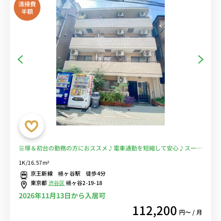
清掃費
半額
笹塚＆初台の勤務の方におススメ♪電車通勤を短縮して安心♪スーパ
ー徒歩１分で自炊もOK■選べるWi-Fi格安レンタル中！
1K/16.57m²
京王新線 幡ヶ谷駅 徒歩4分
東京都
渋谷区
幡ヶ谷2-19-18
2026年11月13日から入居可
112,200
円〜 / 月