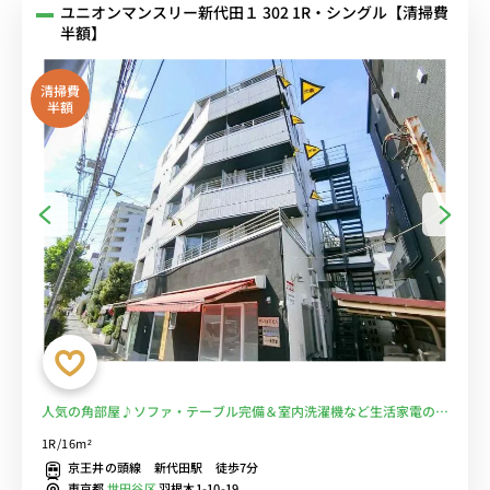
ユニオンマンスリー新代田１ 302 1R・シングル【清掃費
半額】
清掃費
半額
人気の角部屋♪ソファ・テーブル完備＆室内洗濯機など生活家電のあ
るお部屋/京王井の頭線と京王線から徒歩/下北沢駅となり＆明大前駅
1R/16m²
や駒場東大前へ乗換なし■選べるWi-Fi格安レンタル中！
京王井の頭線 新代田駅 徒歩7分
東京都
世田谷区
羽根木1-10-19