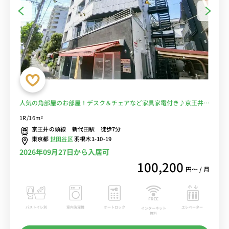
人気の角部屋のお部屋！デスク＆チェアなど家具家電付き♪京王井の
頭線 新代田駅 徒歩7分。明大前まで乗り換えなし・下北沢駅まで徒
1R/16m²
歩圏内■選べるWi-Fi格安レンタル中！
京王井の頭線 新代田駅 徒歩7分
東京都
世田谷区
羽根木1-10-19
2026年09月27日から入居可
100,200
円〜 / 月
バストイレ別
室内洗濯機
オートロック
エレベーター
インターネット
無料