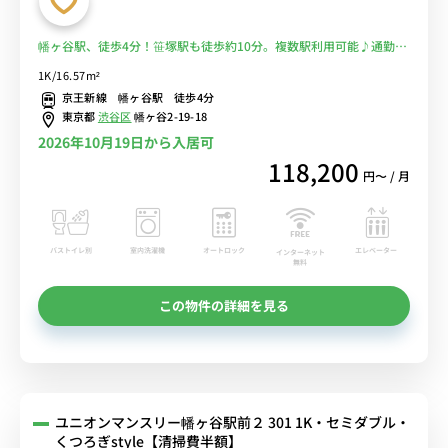
幡ヶ谷駅、徒歩4分！笹塚駅も徒歩約10分。複数駅利用可能♪通勤や
出張の方から人気♪スーパー徒歩１分で自炊で節約も！■選べるWi-
1K/16.57m²
Fi格安レンタル中！
京王新線 幡ヶ谷駅 徒歩4分
東京都
渋谷区
幡ヶ谷2-19-18
2026年10月19日から入居可
118,200
円〜 / 月
バストイレ別
室内洗濯機
オートロック
エレベーター
インターネット
無料
この物件の詳細を見る
ユニオンマンスリー幡ヶ谷駅前２ 301 1K・セミダブル・
くつろぎstyle【清掃費半額】