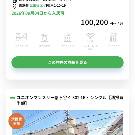
東京都
世田谷区
羽根木1-10-19
2026年09月04日から入居可
100,200
円〜 / 月
バストイレ別
室内洗濯機
オートロック
エレベーター
インターネット
無料
この物件の詳細を見る
ユニオンマンスリー幡ヶ谷４ 302 1R・シングル【清掃費
半額】
清掃費
半額