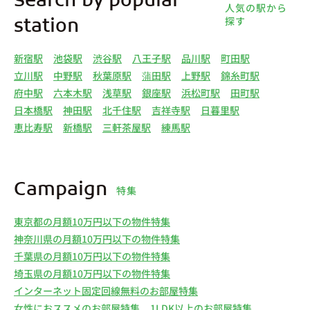
Search by popular
人気の駅から
探す
station
新宿駅
池袋駅
渋谷駅
八王子駅
品川駅
町田駅
立川駅
中野駅
秋葉原駅
蒲田駅
上野駅
錦糸町駅
府中駅
六本木駅
浅草駅
銀座駅
浜松町駅
田町駅
日本橋駅
神田駅
北千住駅
吉祥寺駅
日暮里駅
恵比寿駅
新橋駅
三軒茶屋駅
練馬駅
Campaign
特集
東京都の月額10万円以下の物件特集
神奈川県の月額10万円以下の物件特集
千葉県の月額10万円以下の物件特集
埼玉県の月額10万円以下の物件特集
インターネット固定回線無料のお部屋特集
女性におススメのお部屋特集
1LDK以上のお部屋特集