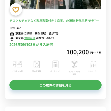
デスク＆チェアなど家具家電付き♪京王井の頭線 新代田駅 徒歩7
分。明大前まで乗り換えなし。下北沢駅まで徒歩圏内■選べるWi-Fi
1R/16m²
格安レンタル中！
京王井の頭線 新代田駅 徒歩7分
東京都
世田谷区
羽根木1-10-19
2026年09月08日から入居可
100,200
円〜 / 月
バストイレ別
室内洗濯機
オートロック
エレベーター
インターネット
無料
この物件の詳細を見る