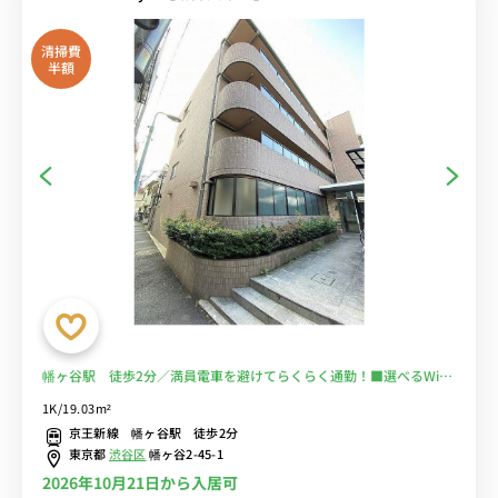
清掃費
半額
幡ヶ谷駅 徒歩2分／満員電車を避けてらくらく通勤！■選べるWi-Fi
格安レンタル中！
1K/19.03m²
京王新線 幡ヶ谷駅 徒歩2分
東京都
渋谷区
幡ヶ谷2-45-1
2026年10月21日から入居可