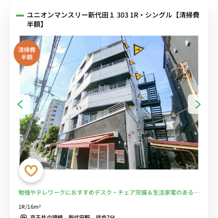
ユニオンマンスリー新代田１ 303 1R・シングル【清掃費
半額】
清掃費
半額
勉強やテレワークにおすすめデスク・チェア完備＆生活家電のあるお
部屋♪京王井の頭線と京王線から徒歩/下北沢駅となり＆明大前駅や
1R/16m²
駒場東大前へ乗換なし■選べるWi-Fi格安レンタル中！
京王井の頭線 新代田駅 徒歩7分