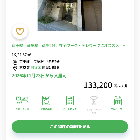
京王線 笹塚駅 徒歩2分／在宅ワーク・テレワークにオススメ！■
選べるWi-Fi格安レンタル中！
1K/21.37m²
京王線 笹塚駅 徒歩2分
東京都
渋谷区
笹塚1-58-9
2026年11月23日から入居可
133,200
円〜 / 月
バストイレ別
室内洗濯機
オートロック
エレベーター
インターネット
無料
この物件の詳細を見る