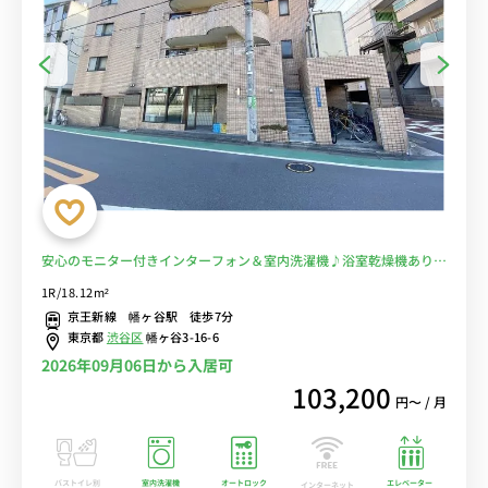
安心のモニター付きインターフォン＆室内洗濯機♪浴室乾燥機あり/
デスク・チェアや生活家電のあるお部屋/京王新線沿線/新宿駅や明大
1R/18.12m²
前駅まで2駅＆市ヶ谷駅へ乗換なし■選べるWi-Fi格安レンタル中！
京王新線 幡ヶ谷駅 徒歩7分
東京都
渋谷区
幡ヶ谷3-16-6
2026年09月06日から入居可
103,200
円〜 / 月
バストイレ別
室内洗濯機
オートロック
エレベーター
インターネット