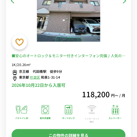
■安心のオートロック＆モニター付きインターフォン完備♪人気のバ
ストイレ別♪ソファ＆ローテーブル付きの快適なお部屋♪■京王線・
1K/20.26m²
東京メトロ丸ノ内線の2路線が徒歩圏内/新宿まで乗換なしでアクセ
京王線 代田橋駅 徒歩9分
ス/ドン・キホーテまで徒歩約2分！■選べるWi-Fi格安レンタル中！
東京都
杉並区
和泉1-31-14
2026年10月22日から入居可
118,200
円〜 / 月
バストイレ別
室内洗濯機
オートロック
エレベーター
インターネット
無料
この物件の詳細を見る