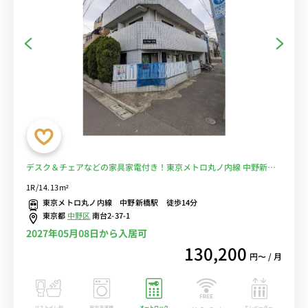
デスク＆チェアなどの家具家電付き！東京メトロ丸ノ内線 中野新橋
駅利用可能。丸の内線利用で新宿駅まで乗り換えなし。人気の角部屋
1R/14.13m²
物件■選べるWi-Fi格安レンタル中！
東京メトロ丸ノ内線 中野新橋駅 徒歩14分
東京都
中野区
南台2-37-1
2027年05月08日から入居可
130,200
円〜 / 月
バストイレ別
室内洗濯機
オートロック
エレベーター