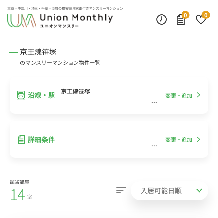
インターネット無料
モニター付きインターフォン
デスクランプ・フロアランプ
東京・神奈川・埼玉・千葉・茨城の
格安家具家電付きマンスリーマンション
0
0
京王線笹塚
のマンスリーマンション物件一覧
京王線笹塚
沿線・駅
変更・追加
詳細条件
変更・追加
該当部屋
14
室