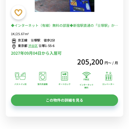
◆インターネット（有線）無料の部屋◆新宿駅直通の「笹塚駅」から
徒歩2分。オートロックあり、バス・トイレ別、クローゼット広め。
1K/25.67m²
京王線 笹塚駅 徒歩2分
東京都
渋谷区
笹塚1-55-6
2027年09月04日から入居可
205,200
円〜 / 月
バストイレ別
室内洗濯機
オートロック
エレベーター
インターネット
無料
この物件の詳細を見る