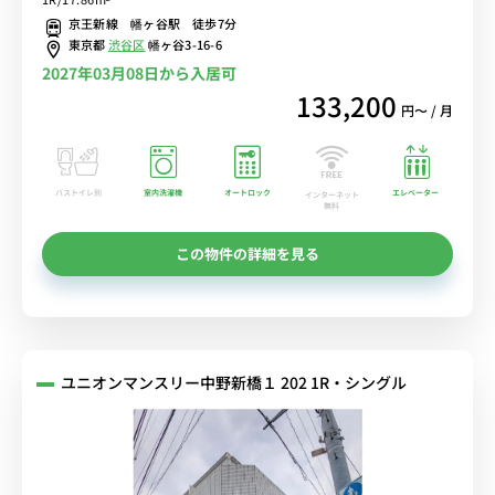
前駅まで2駅＆市ヶ谷駅へ乗換なし■選べるWi-Fi格安レンタル中！
京王新線 幡ヶ谷駅 徒歩7分
東京都
渋谷区
幡ヶ谷3-16-6
2027年03月08日から入居可
133,200
円〜 / 月
バストイレ別
室内洗濯機
オートロック
エレベーター
インターネット
無料
この物件の詳細を見る
ユニオンマンスリー中野新橋１ 202 1R・シングル