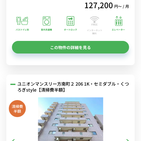
127,200
円〜 / 月
バストイレ別
室内洗濯機
オートロック
エレベーター
インターネット
無料
この物件の詳細を見る
ユニオンマンスリー方南町２ 206 1K・セミダブル・くつ
ろぎstyle【清掃費半額】
清掃費
半額