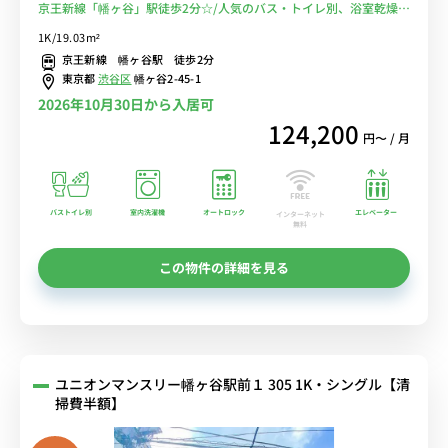
京王新線「幡ヶ谷」駅徒歩2分☆/人気のバス・トイレ別、浴室乾燥機
付♪/オートロック付きで安心のセキュリティ♪/■選べるWi-Fi格安
1K/19.03m²
レンタル中！
京王新線 幡ヶ谷駅 徒歩2分
東京都
渋谷区
幡ヶ谷2-45-1
2026年10月30日から入居可
124,200
円〜 / 月
バストイレ別
室内洗濯機
オートロック
エレベーター
インターネット
無料
この物件の詳細を見る
ユニオンマンスリー幡ヶ谷駅前１ 305 1K・シングル【清
掃費半額】