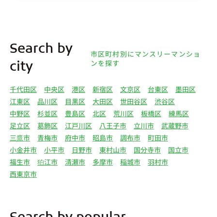
Search by
市区町村別にマンスリーマンショ
ンを探す
city
千代田区
中央区
港区
新宿区
文京区
台東区
墨田区
江東区
品川区
目黒区
大田区
世田谷区
渋谷区
中野区
杉並区
豊島区
北区
荒川区
板橋区
練馬区
足立区
葛飾区
江戸川区
八王子市
立川市
武蔵野市
三鷹市
青梅市
府中市
昭島市
調布市
町田市
小金井市
小平市
日野市
東村山市
国分寺市
国立市
福生市
狛江市
清瀬市
多摩市
稲城市
羽村市
西東京市