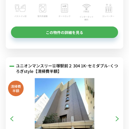
バストイレ別
室内洗濯機
オートロック
エレベーター
インターネット
無料
この物件の詳細を見る
ユニオンマンスリー笹塚駅前２ 304 1K･セミダブル･くつ
ろぎstyle【清掃費半額】
清掃費
半額