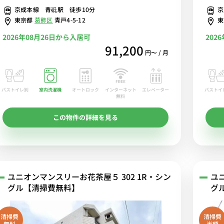
京成本線 青砥駅 徒歩10分
京
べるW
東京都
葛飾区
青戸4-5-12
2026年08月26日から入居可
202
91,200
円〜 / 月
バストイレ別
室内洗濯機
オートロック
エレベーター
バストイ
インターネット
無料
この物件の詳細を見る
ユニオンマンスリーお花茶屋５ 302 1R・シン
ユ
グル【清掃費無料】
グ
清掃費
清掃費
無料
半額