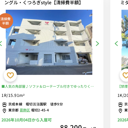
ングル・くつろぎstyle【清掃費半額】
ミ
清掃費
半額
■人気の角部屋♪ソファ＆ローテーブル付きでゆったりくつ
【禁煙
ろげる快適なお部屋♪電車利用で京成本線「京成高砂駅」ま
ンター
1R/15.91m²
1K/2
で最短6分、「日暮里駅」まで最短10分、「京成上野駅」ま
収納2
京成本線 堀切菖蒲園駅 徒歩9分
京
で最短14分。主要駅へ楽々アクセスの好立地■選べるWi-Fi格
あるお
東京都
葛飾区
堀切2-45-4
安レンタル中！
2026年10月04日から入居可
202
88,200