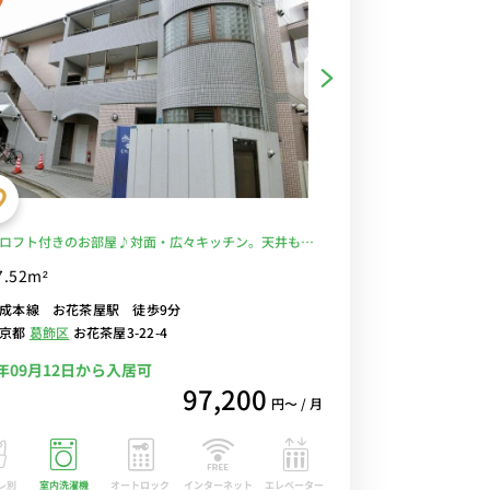
ロフト付きのお部屋♪対面・広々キッチン。天井も高
的です！京成本線 お花茶屋駅 徒歩9分。セキュリティ
7.52m²
心のモニター付きインターホン有/角部屋物件■選べる
成本線 お花茶屋駅 徒歩9分
Fi格安レンタル中！
東京都
葛飾区
お花茶屋3-22-4
6年09月12日から入居可
97,200
円〜 / 月
レ別
室内洗濯機
オートロック
エレベーター
インターネット