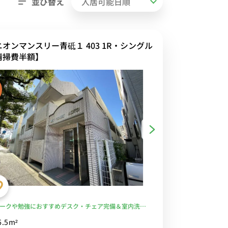
並び替え
ニオンマンスリー青砥１ 403 1R・シングル
清掃費半額】
ークや勉強におすすめデスク・チェア完備＆室内洗濯
蔵庫など生活家電のあるお部屋/京成本線沿線＆日暮里
6.5m²
イレクトアクセス/コンビニ・ドラッグストア至近■選