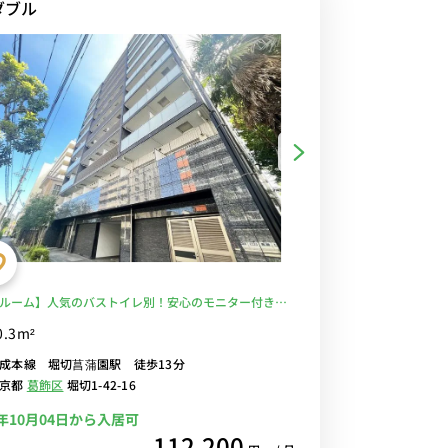
ダブル
ルーム】人気のバストイレ別！安心のモニター付きイ
フォン＆オートロック完備/デスク・チェア＆たっぷり
0.3m²
ドア冷蔵庫＆浴室乾燥機＆温水洗浄便座など生活家電の
成本線 堀切菖蒲園駅 徒歩13分
部屋■選べるWi-Fi格安レンタル中！
東京都
葛飾区
堀切1-42-16
6年10月04日から入居可
112,200