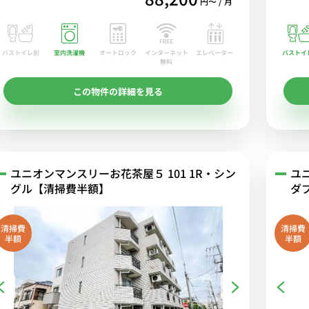
円〜 / 月
バストイレ別
室内洗濯機
オートロック
エレベーター
バストイ
インターネット
無料
この物件の詳細を見る
ユニオンマンスリーお花茶屋５ 101 1R・シン
ユ
グル【清掃費半額】
ダ
清掃費
清掃費
半額
半額