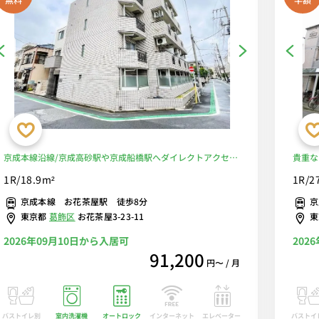
京成本線沿線/京成高砂駅や京成船橋駅へダイレクトアクセ
貴重な
ス/安心のモニター付きインターフォン＆室内洗濯機完備♪デ
く開放
1R/18.9m²
1R/2
スク・チェアのあるお部屋■選べるWi-Fi格安レンタル中！
面も安
京成本線 お花茶屋駅 徒歩8分
京
Wi-
東京都
葛飾区
お花茶屋3-23-11
2026年09月10日から入居可
202
91,200
円〜 / 月
バストイレ別
室内洗濯機
オートロック
エレベーター
バストイ
インターネット