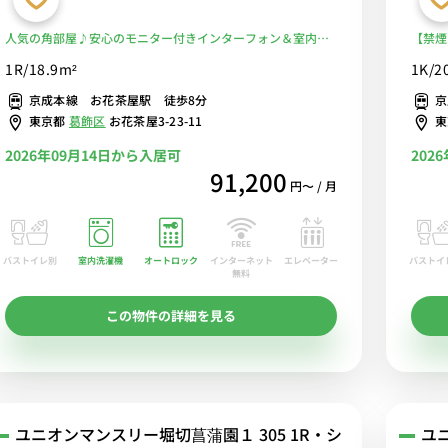
人気の角部屋♪安心のモニター付きインターフォン＆室内洗
【禁煙
濯機完備♪デスク・チェアのあるお部屋/京成本線沿線/京成
蔵庫な
1R/18.9m²
1K/2
高砂駅や京成船橋駅へダイレクトアクセス■選べるWi-Fi格安
で約1
京成本線 お花茶屋駅 徒歩8分
京
レンタル中！
東京都
葛飾区
お花茶屋3-23-11
2026年09月14日から入居可
202
91,200
円〜 / 月
バストイレ別
室内洗濯機
オートロック
エレベーター
バストイ
インターネット
無料
この物件の詳細を見る
ユニオンマンスリー堀切菖蒲園１ 305 1R・シ
ユ