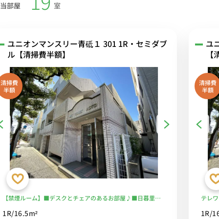
19
当部屋
室
ユニオンマンスリー青砥１ 301 1R・セミダブ
ユ
ル【清掃費半額】
【
清掃費
清掃費
半額
半額
【禁煙ルーム】■デスクとチェアのあるお部屋♪■日暮里駅
テレワ
へ直通！コンビニ・ドラッグストア至近で生活しやすい♪■
機や冷
1R/16.5m²
1R/1
選べるWi-Fi格安レンタル中！
駅へダ