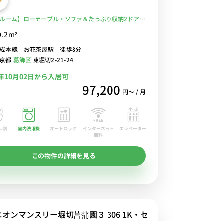
ルーム】ローテーブル・ソファ＆たっぷり収納2ドア冷
ど生活家電のあるお部屋/京成本線利用で京成上野駅ま
0.2m²
6分でアクセス！■選べるWi-Fi格安レンタル中！
成本線 お花茶屋駅 徒歩8分
東京都
葛飾区
東堀切2-21-24
6年10月02日から入居可
97,200
円〜 / 月
レ別
室内洗濯機
オートロック
エレベーター
インターネット
無料
この物件の詳細を見る
ニオンマンスリー堀切菖蒲園３ 306 1K・セ