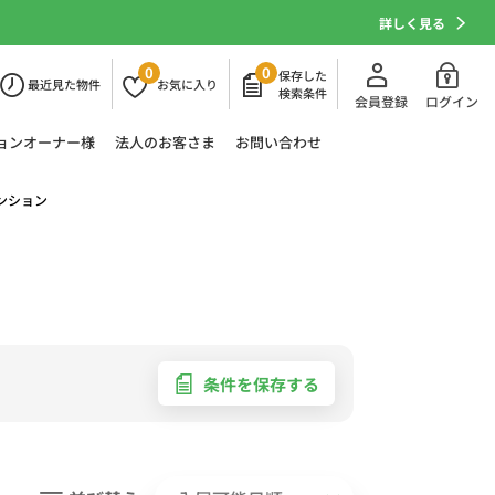
詳しく見る
0
0
保存した
最近
見た物件
お気に
入り
検索条件
会員登録
ログイン
ョン
オーナー様
法人の
お客さま
お問い合わせ
ンション
条件を保存する