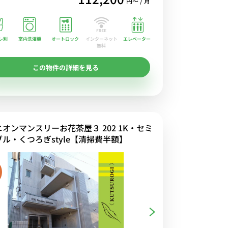
円〜 / 月
レ別
室内洗濯機
オートロック
エレベーター
インターネット
無料
この物件の詳細を見る
ニオンマンスリーお花茶屋３ 202 1K・セミ
ブル・くつろぎstyle【清掃費半額】