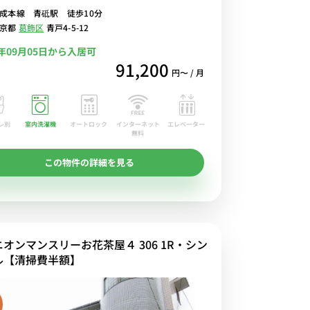
成本線 青砥駅 徒歩10分
i-Fi格安レンタル中！
東京都
葛飾区
青戸4-5-12
6年09月05日から入居可
91,200
円〜 / 月
レ別
室内洗濯機
オートロック
エレベーター
インターネット
無料
この物件の詳細を見る
ニオンマンスリーお花茶屋４ 306 1R・シン
ル【清掃費半額】