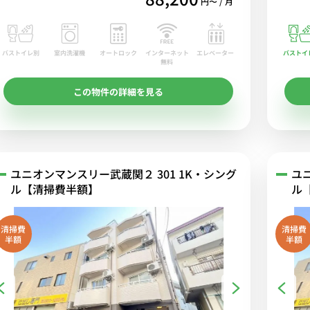
円〜 / 月
バストイレ別
室内洗濯機
オートロック
エレベーター
バストイ
インターネット
無料
この物件の詳細を見る
ユニオンマンスリー武蔵関２ 301 1K・シング
ユ
ル【清掃費半額】
ル
清掃費
清掃費
半額
半額