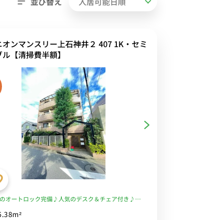
並び替え
ニオンマンスリー上石神井２ 407 1K・セミ
ブル【清掃費半額】
のオートロック完備♪人気のデスク＆チェア付き♪■
井駅徒歩7分、急行停車駅。24時間スーパーをはじ
6.38m²
食店も多数■選べるWi-Fi格安レンタル中！