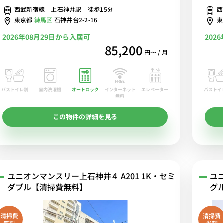
西武新宿線 上石神井駅 徒歩15分
西
東京都
練馬区
石神井台2-2-16
2026年08月29日から入居可
202
85,200
円〜 / 月
バストイレ別
室内洗濯機
オートロック
エレベーター
バストイ
インターネット
無料
この物件の詳細を見る
ユニオンマンスリー上石神井４ A201 1K・セミ
ユ
ダブル【清掃費無料】
グ
清掃費
清掃費
無料
半額