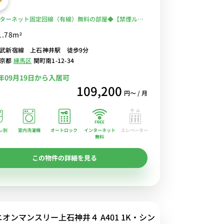
ターネット固定回線（有線）無料の部屋◆【禁煙ルー
気の角部屋＆2面採光！バストイレ別＆浴室乾燥機＆温
1.78m²
便座完備♪デスク・チェアのあるお部屋/安心の建物AL
武新宿線 上石神井駅 徒歩9分
洗濯機あり
東京都
練馬区
関町南1-12-34
6年09月19日から入居可
109,200
円〜 / 月
レ別
室内洗濯機
オートロック
エレベーター
インターネット
無料
この物件の詳細を見る
オンマンスリー上石神井４ A401 1K・シン