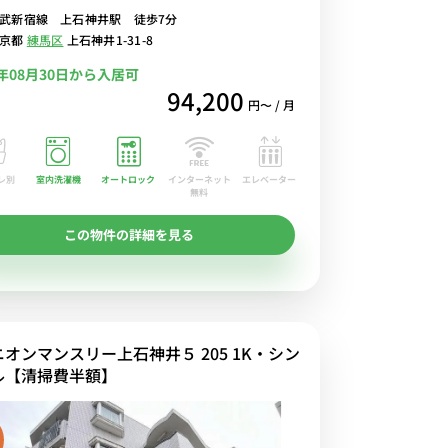
武新宿線 上石神井駅 徒歩7分
東京都
練馬区
上石神井1-31-8
6年08月30日から入居可
94,200
円〜 / 月
レ別
室内洗濯機
オートロック
エレベーター
インターネット
無料
この物件の詳細を見る
ニオンマンスリー上石神井５ 205 1K・シン
ル【清掃費半額】