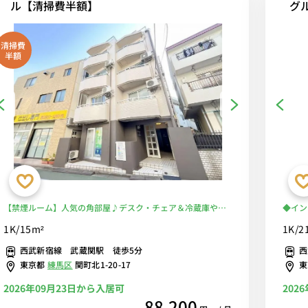
ル【清掃費半額】
グ
清掃費
半額
【禁煙ルーム】人気の角部屋♪デスク・チェア＆冷蔵庫や電
◆イン
子レンジなど生活家電完備！安心のモニター付きインターフ
ム】人
1K/15m²
1K/2
ォンのあるお部屋/早稲田大学東伏見キャンパスまで徒歩通学
備♪安
西武新宿線 武蔵関駅 徒歩5分
西
■選べるWi-Fi格安レンタル中！
のある
東京都
練馬区
関町北1-20-17
2026年09月23日から入居可
202
88,200