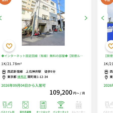
◆インターネット固定回線（有線）無料の部屋◆【禁煙ルー
【禁煙
ム】人気の角部屋＆バストイレ別♪安心のAL＆室内洗濯機完
活家電
1K/21.78m²
1K/2
備♪ソファや生活家電のあるお部屋/西武新宿線沿線/高田馬
ー・西
西武新宿線 上石神井駅 徒歩9分
西
場駅まで2駅＆西部新宿駅まで乗換なし
上智大
東京都
練馬区
関町南1-12-34
タル中
2026年09月04日から入居可
202
109,200
円〜 / 月
バストイレ別
室内洗濯機
オートロック
エレベーター
バストイ
インターネット