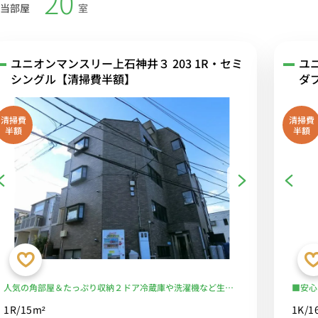
20
当部屋
室
ユニオンマンスリー上石神井３ 203 1R・セミ
ユ
シングル【清掃費半額】
ダ
清掃費
清掃費
半額
半額
人気の角部屋＆たっぷり収納２ドア冷蔵庫や洗濯機など生活
■安心
家電完備/西武新宿線沿線。高田馬場駅・西武新宿駅・所沢駅
上石神
1R/15m²
1K/1
へダイレクトアクセス■選べるWi-Fi格安レンタル中！
め、飲