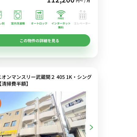
円〜 / 月
レ別
室内洗濯機
オートロック
エレベーター
インターネット
無料
この物件の詳細を見る
ニオンマンスリー武蔵関２ 405 1K・シング
【清掃費半額】