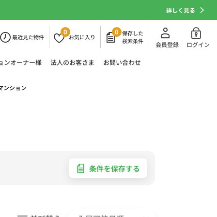
詳しく見る
0
0
保存した
最近
見た物件
お気に
入り
検索条件
会員登録
ログイン
ョン
オーナー様
法人の
お客さま
お問い合わせ
マンション
条件を保存する