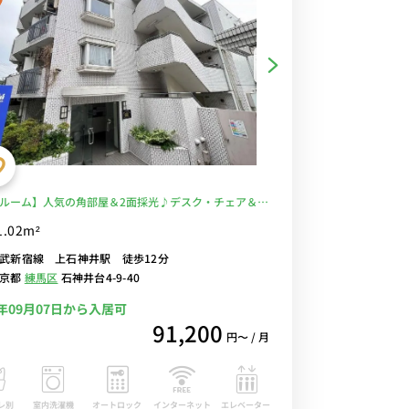
ルーム】人気の角部屋＆2面採光♪デスク・チェア＆生
のあるお部屋/コンビニ隣！駅前には24時間営業スーパ
1.02m²
友＆物件から徒歩約4分の場所には業務スーパーあり/
武新宿線 上石神井駅 徒歩12分
学石神井キャンパスへ徒歩通学■選べるWi-Fi格安レン
東京都
練馬区
石神井台4-9-40
！
6年09月07日から入居可
91,200
円〜 / 月
レ別
室内洗濯機
オートロック
エレベーター
インターネット