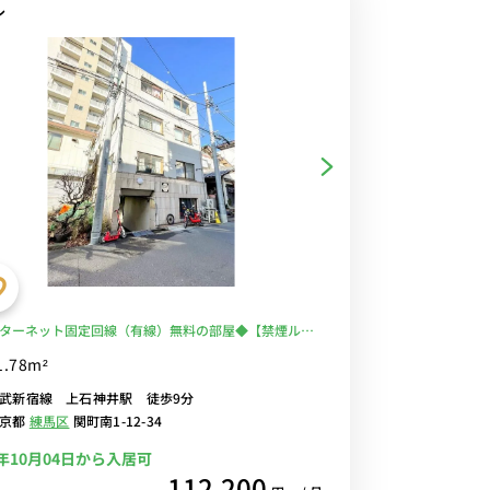
ル
ターネット固定回線（有線）無料の部屋◆【禁煙ルー
気の角部屋＆2面採光！バストイレ別＆温水洗浄便座完
1.78m²
心の建物AL＆室内洗濯機あり♪ローテーブル・ソファ
武新宿線 上石神井駅 徒歩9分
お部屋
東京都
練馬区
関町南1-12-34
6年10月04日から入居可
112,200