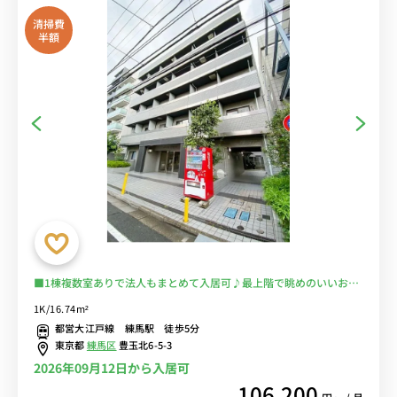
清掃費
半額
■1棟複数室ありで法人もまとめて入居可♪最上階で眺めのいいお部
屋♪デスク＆チェア付きでテレワークにもおすすめ♪■西武線・都営
1K/16.74m²
大江戸線「練馬駅」徒歩5分/池袋線、豊島線、有楽町線など多数の路
都営大江戸線 練馬駅 徒歩5分
線の利用が可能■選べるWi-Fi格安レンタル中！
東京都
練馬区
豊玉北6-5-3
2026年09月12日から入居可
106,200