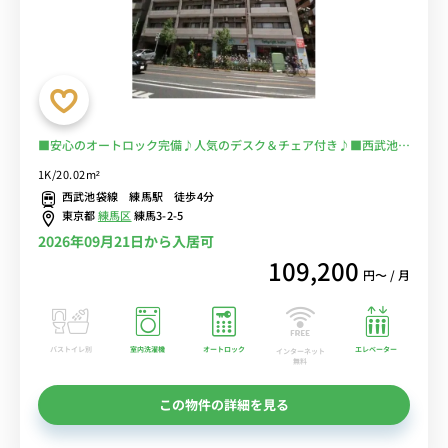
■安心のオートロック完備♪人気のデスク＆チェア付き♪■西武池袋
線「練馬駅」徒歩4分/池袋＆新宿への勤務に最適/電車に乗る時間を
1K/20.02m²
短縮して安心電車通勤/駅前スーパーで買い物して自炊OK！■選べる
西武池袋線 練馬駅 徒歩4分
Wi-Fi格安レンタル中！
東京都
練馬区
練馬3-2-5
2026年09月21日から入居可
109,200
円〜 / 月
バストイレ別
室内洗濯機
オートロック
エレベーター
インターネット
無料
この物件の詳細を見る