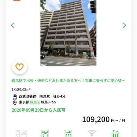
練馬駅で出張・研修などお仕事がある方へ！電車に乗らずに安心徒歩
通勤♪駅前充実で自炊もラクラク！■選べるWi-Fi格安レンタル中！
1K/20.02m²
西武池袋線 練馬駅 徒歩4分
東京都
練馬区
練馬3-2-5
2026年09月29日から入居可
109,200
円〜 / 月