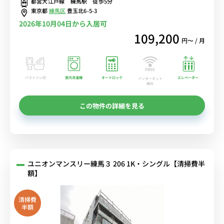
都営大江戸線 練馬駅 徒歩5分
ど多数の路線の利用が可能
東京都
練馬区
豊玉北6-5-3
2026年10月04日から入居可
109,200
円〜 / 月
バストイレ別
室内洗濯機
オートロック
エレベーター
インターネット
無料
この物件の詳細を見る
ユニオンマンスリー練馬３ 206 1K・シングル【清掃費半
額】
清掃費
半額