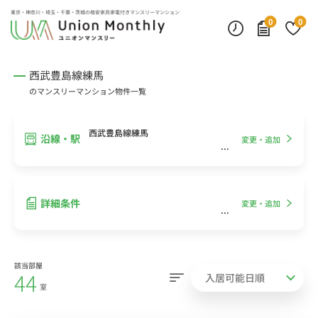
インターネット無料
モニター付きインターフォン
デスクランプ・フロアランプ
東京・神奈川・埼玉・千葉・茨城の
格安家具家電付きマンスリーマンション
0
0
西武豊島線練馬
のマンスリーマンション物件一覧
西武豊島線練馬
沿線・駅
変更・追加
詳細条件
変更・追加
該当部屋
44
室