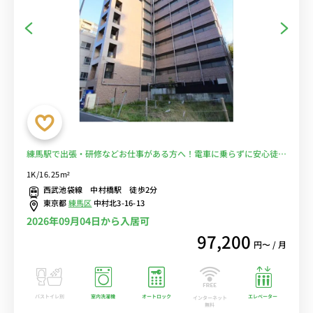
練馬駅で出張・研修などお仕事がある方へ！電車に乗らずに安心徒歩
通勤♪駅前西友で自炊もラクラク！宅配ボックス付き！■選べるWi-
1K/16.25m²
Fi格安レンタル中！
西武池袋線 中村橋駅 徒歩2分
東京都
練馬区
中村北3-16-13
2026年09月04日から入居可
97,200
円〜 / 月
バストイレ別
室内洗濯機
オートロック
エレベーター
インターネット
無料