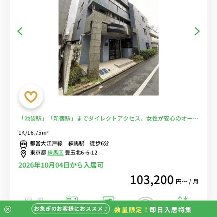
「池袋駅」「新宿駅」までダイレクトアクセス、女性が安心のオート
ロック付き■選べるWi-Fi格安レンタル中！
1K/16.75m²
都営大江戸線 練馬駅 徒歩6分
東京都
練馬区
豊玉北6-6-12
2026年10月04日から入居可
103,200
円〜 / 月
お急ぎのお客様におススメ♪
数量限定！
即日入居特集
バストイレ別
室内洗濯機
オートロック
エレベーター