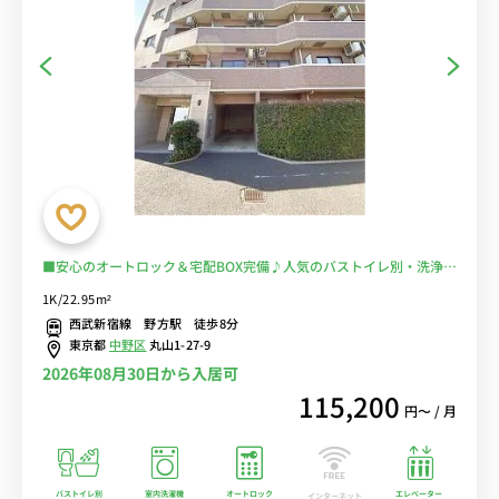
■安心のオートロック＆宅配BOX完備♪人気のバストイレ別・洗浄便
座付き♪快適なソファ付き♪■野方駅徒歩8分／西武新宿駅までダイ
1K/22.95m²
レクトアクセス■選べるWi-Fi格安レンタル中！
西武新宿線 野方駅 徒歩8分
東京都
中野区
丸山1-27-9
2026年08月30日から入居可
115,200
円〜 / 月
バストイレ別
室内洗濯機
オートロック
エレベーター
インターネット