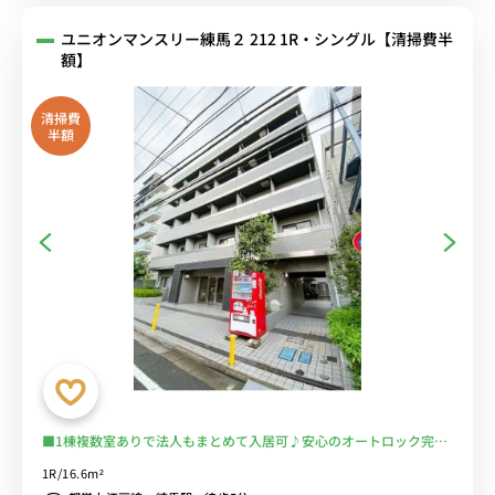
ユニオンマンスリー練馬２ 212 1R・シングル【清掃費半
額】
清掃費
半額
■1棟複数室ありで法人もまとめて入居可♪安心のオートロック完備
＆室内洗濯機♪デスク＆チェア付きでテレワークにもおすすめ♪■西
1R/16.6m²
武線・都営大江戸線「練馬駅」徒歩5分/池袋線、豊島線、有楽町線な