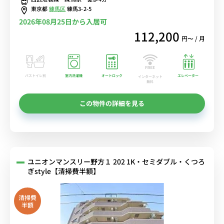
東京都
練馬区
練馬3-2-5
2026年08月25日から入居可
112,200
円〜 / 月
バストイレ別
室内洗濯機
オートロック
エレベーター
インターネット
無料
この物件の詳細を見る
ユニオンマンスリー野方１ 202 1K・セミダブル・くつろ
ぎstyle【清掃費半額】
清掃費
半額