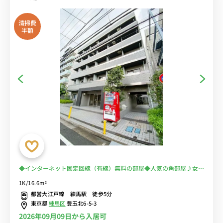
清掃費
半額
◆インターネット固定回線（有線）無料の部屋◆人気の角部屋♪女性
も安心モニター付きインターホン＆室外洗濯機♪デスク・チェア完備
1K/16.6m²
＆冷蔵庫や電子レンジなど生活家電のあるお部屋
都営大江戸線 練馬駅 徒歩5分
東京都
練馬区
豊玉北6-5-3
2026年09月09日から入居可