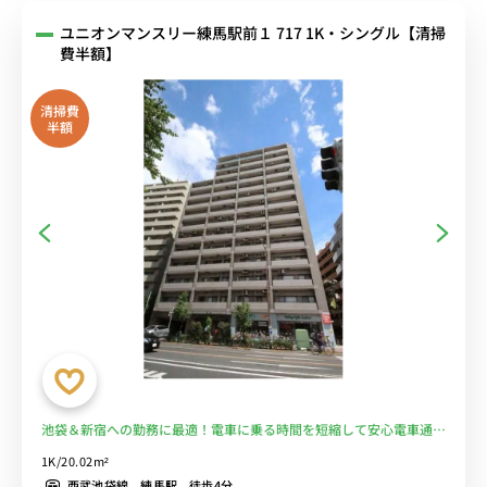
ユニオンマンスリー練馬駅前１ 717 1K・シングル【清掃
費半額】
清掃費
半額
池袋＆新宿への勤務に最適！電車に乗る時間を短縮して安心電車通勤
♪駅前スーパーで買い物して自炊OK！■選べるWi-Fi格安レンタル
1K/20.02m²
中！
西武池袋線 練馬駅 徒歩4分