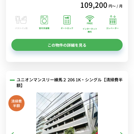
109,200
円〜 / 月
バストイレ別
室内洗濯機
オートロック
エレベーター
インターネット
無料
この物件の詳細を見る
ユニオンマンスリー練馬２ 206 1K・シングル【清掃費半
額】
清掃費
半額