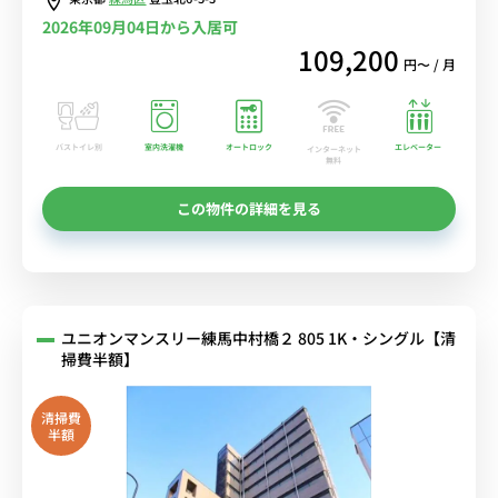
ル中！
2026年09月04日から入居可
109,200
円〜 / 月
バストイレ別
室内洗濯機
オートロック
エレベーター
インターネット
無料
この物件の詳細を見る
ユニオンマンスリー練馬中村橋２ 805 1K・シングル【清
掃費半額】
清掃費
半額