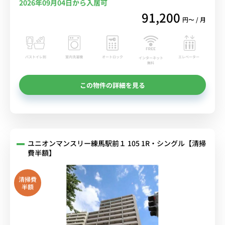
2026年09月04日から入居可
91,200
円〜 / 月
バストイレ別
室内洗濯機
オートロック
エレベーター
インターネット
無料
この物件の詳細を見る
ユニオンマンスリー練馬駅前１ 105 1R・シングル【清掃
費半額】
清掃費
半額