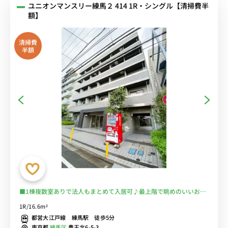
ユニオンマンスリー練馬２ 414 1R・シングル【清掃費半
額】
清掃費
半額
■1棟複数室ありで法人もまとめて入居可♪最上階で眺めのいいお部
屋♪安心のオートロック完備♪デスク＆チェア付きでテレワークにも
1R/16.6m²
おすすめ♪■西武線・都営大江戸線「練馬駅」徒歩5分/池袋線、豊島
都営大江戸線 練馬駅 徒歩5分
線、有楽町線など多数の路線の利用が可能■選べるWi-Fi格安レンタ
東京都
練馬区
豊玉北6-5-3