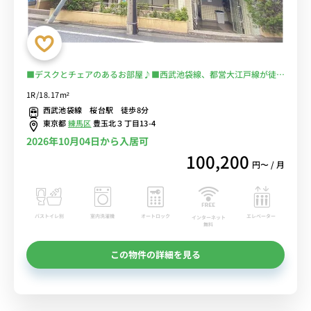
■デスクとチェアのあるお部屋♪■西武池袋線、都営大江戸線が徒歩
圏内。「新宿駅」まで直通■選べるWi-Fi格安レンタル中！
1R/18.17m²
西武池袋線 桜台駅 徒歩8分
東京都
練馬区
豊玉北３丁目13-4
2026年10月04日から入居可
100,200
円〜 / 月
バストイレ別
室内洗濯機
オートロック
エレベーター
インターネット
無料
この物件の詳細を見る