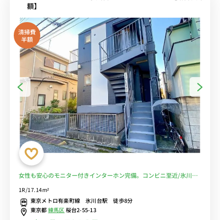
額】
清掃費
半額
女性も安心のモニター付きインターホン完備。コンビニ至近/氷川台
駅 徒歩8分。東京メトロ有楽町線・副都心線の2路線利用可能■選べ
1R/17.14m²
るWi-Fi格安レンタル中！
東京メトロ有楽町線 氷川台駅 徒歩8分
東京都
練馬区
桜台2-55-13