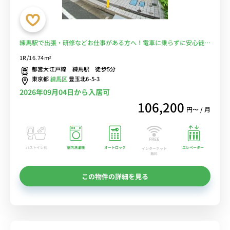
練馬駅で出張・研修などお仕事がある方へ！電車に乗らずに安心徒歩
通勤♪駅前充実で自炊もラクラク！■選べるWi-Fi格安レンタル中！
1R/16.74m²
都営大江戸線 練馬駅 徒歩5分
東京都
練馬区
豊玉北6-5-3
2026年09月04日から入居可
106,200
円〜 / 月
バストイレ別
室内洗濯機
オートロック
エレベーター
インターネット
無料
この物件の詳細を見る