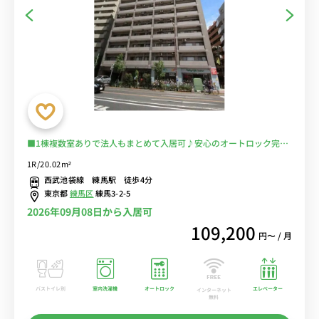
■1棟複数室ありで法人もまとめて入居可♪安心のオートロック完備
♪デスク＆チェア付きでテレワークにもおすすめ♪■西武線・都営大
1R/20.02m²
江戸線「練馬駅」徒歩4分/池袋線、豊島線、有楽町線など多数の路線
西武池袋線 練馬駅 徒歩4分
の利用が可能■選べるWi-Fi格安レンタル中！
東京都
練馬区
練馬3-2-5
2026年09月08日から入居可
109,200
円〜 / 月
バストイレ別
室内洗濯機
オートロック
エレベーター
インターネット
無料