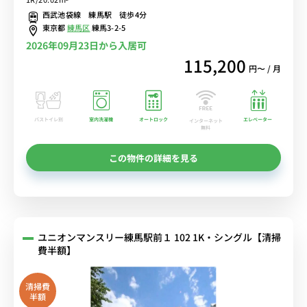
中！
西武池袋線 練馬駅 徒歩4分
東京都
練馬区
練馬3-2-5
2026年09月23日から入居可
115,200
円〜 / 月
バストイレ別
室内洗濯機
オートロック
エレベーター
インターネット
無料
この物件の詳細を見る
ユニオンマンスリー練馬駅前１ 102 1K・シングル【清掃
費半額】
清掃費
半額