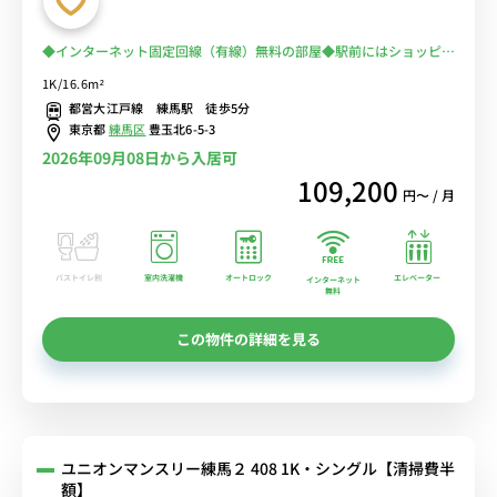
◆インターネット固定回線（有線）無料の部屋◆駅前にはショッピン
グセンターや「西友 練馬店 Part 2」などのスーパー有。西武線・都
1K/16.6m²
営大江戸線「練馬駅」徒歩5分/池袋線、豊島線、有楽町線など多数の
都営大江戸線 練馬駅 徒歩5分
路線の利用が可能
東京都
練馬区
豊玉北6-5-3
2026年09月08日から入居可
109,200
円〜 / 月
バストイレ別
室内洗濯機
オートロック
エレベーター
インターネット
無料
この物件の詳細を見る
ユニオンマンスリー練馬２ 408 1K・シングル【清掃費半
額】