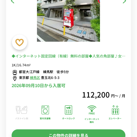
◆インターネット固定回線（有線）無料の部屋◆人気の角部屋♪女性
も安心モニター付きインターホン＆室外洗濯機♪デスク・チェア完備
1K/16.74m²
＆冷蔵庫や電子レンジなど生活家電のあるお部屋
都営大江戸線 練馬駅 徒歩5分
東京都
練馬区
豊玉北6-5-3
2026年09月10日から入居可
112,200
円〜 / 月
バストイレ別
室内洗濯機
オートロック
エレベーター
インターネット
無料
この物件の詳細を見る