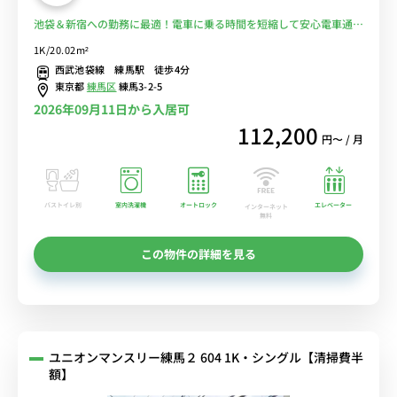
池袋＆新宿への勤務に最適！電車に乗る時間を短縮して安心電車通勤
♪駅前スーパーで買い物して自炊OK！■選べるWi-Fi格安レンタル
1K/20.02m²
中！
西武池袋線 練馬駅 徒歩4分
東京都
練馬区
練馬3-2-5
2026年09月11日から入居可
112,200
円〜 / 月
バストイレ別
室内洗濯機
オートロック
エレベーター
インターネット
無料
この物件の詳細を見る
ユニオンマンスリー練馬２ 604 1K・シングル【清掃費半
額】