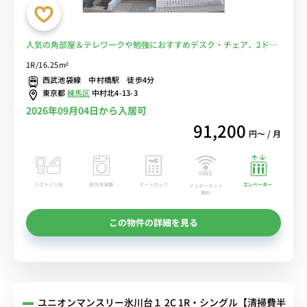
人気の角部屋＆テレワークや勉強におすすめデスク・チェア、2ドア
冷蔵庫や洗濯機などの生活家電があるお部屋■選べるWi-Fi格安レン
1R/16.25m²
タル中！
西武池袋線 中村橋駅 徒歩4分
東京都
練馬区
中村北4-13-3
2026年09月04日から入居可
91,200
円〜 / 月
バストイレ別
室内洗濯機
オートロック
エレベーター
インターネット
無料
この物件の詳細を見る
ユニオンマンスリー氷川台１ 2C 1R・シングル【清掃費半