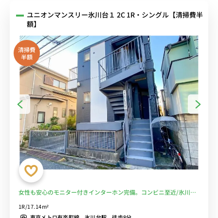
ユニオンマンスリー氷川台１ 2C 1R・シングル【清掃費半
額】
清掃費
半額
女性も安心のモニター付きインターホン完備。コンビニ至近/氷川台
駅 徒歩8分。東京メトロ有楽町線・副都心線の2路線利用可能■選べ
1R/17.14m²
るWi-Fi格安レンタル中！
東京メトロ有楽町線 氷川台駅 徒歩8分