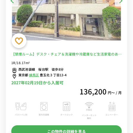
【禁煙ルーム】デスク・チェア＆洗濯機や冷蔵庫など生活家電のある
お部屋/武蔵大学江古田キャンパスまで徒歩約9分/駅前には深夜1時ま
1R/18.17m²
で営業のスーパー・西友があり仕事帰りの買い物にも便利■選べる
西武池袋線 桜台駅 徒歩8分
Wi-Fi格安レンタル中！
東京都
練馬区
豊玉北３丁目13-4
2027年02月19日から入居可
136,200
円〜 / 月
バストイレ別
室内洗濯機
オートロック
エレベーター
インターネット
無料
この物件の詳細を見る