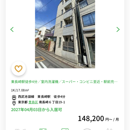
東長崎駅徒歩4分／室内洗濯機／スーパー・コンビニ至近・駅前充実
■選べるWi-Fi格安レンタル中！
1K/17.08m²
西武池袋線 東長崎駅 徒歩4分
東京都
豊島区
南長崎６丁目19-1
2027年04月03日から入居可
148,200
円〜 / 月