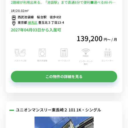
2路線が利用出来る、「池袋駅」まで直通8分で便利■選べるWi-Fi格
安レンタル中！
1R/20.02m²
西武池袋線 桜台駅 徒歩8分
東京都
練馬区
豊玉北３丁目13-4
2027年04月03日から入居可
139,200
円〜 / 月
バストイレ別
室内洗濯機
オートロック
エレベーター
インターネット
無料
この物件の詳細を見る
ユニオンマンスリー東長崎２ 101 1K・シングル