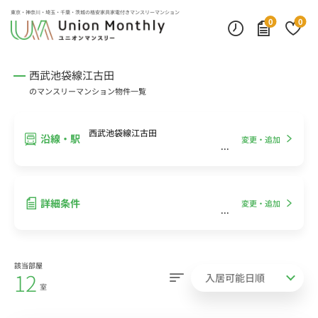
インターネット無料
モニター付きインターフォン
デスクランプ・フロアランプ
東京・神奈川・埼玉・千葉・茨城の
格安家具家電付きマンスリーマンション
0
0
西武池袋線江古田
のマンスリーマンション物件一覧
西武池袋線江古田
沿線・駅
変更・追加
詳細条件
変更・追加
該当部屋
12
室