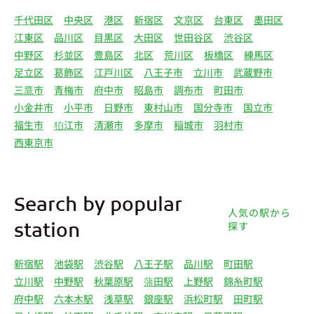
千代田区
中央区
港区
新宿区
文京区
台東区
墨田区
江東区
品川区
目黒区
大田区
世田谷区
渋谷区
中野区
杉並区
豊島区
北区
荒川区
板橋区
練馬区
足立区
葛飾区
江戸川区
八王子市
立川市
武蔵野市
三鷹市
青梅市
府中市
昭島市
調布市
町田市
小金井市
小平市
日野市
東村山市
国分寺市
国立市
福生市
狛江市
清瀬市
多摩市
稲城市
羽村市
西東京市
Search by popular
人気の駅から
探す
station
新宿駅
池袋駅
渋谷駅
八王子駅
品川駅
町田駅
立川駅
中野駅
秋葉原駅
蒲田駅
上野駅
錦糸町駅
府中駅
六本木駅
浅草駅
銀座駅
浜松町駅
田町駅