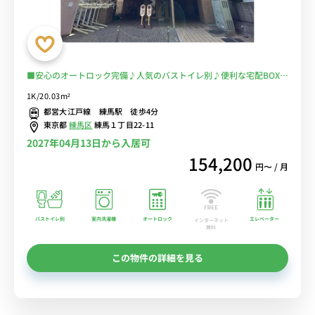
■安心のオートロック完備♪人気のバストイレ別♪便利な宅配BOX完
備♪デスク＆チェア付きのお部屋♪■都営線・西武線「練馬駅」徒歩
1K/20.03m²
4分/池袋＆新宿への勤務に最適！電車に乗る時間を短縮して安心電車
都営大江戸線 練馬駅 徒歩4分
通勤♪駅前スーパーで買い物して自炊OK！■選べるWi-Fi格安レンタ
東京都
練馬区
練馬１丁目22-11
ル中！
2027年04月13日から入居可
154,200
円〜 / 月
バストイレ別
室内洗濯機
オートロック
エレベーター
インターネット
無料
この物件の詳細を見る