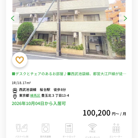
■デスクとチェアのあるお部屋♪■西武池袋線、都営大江戸線が徒歩
圏内。「新宿駅」まで直通■選べるWi-Fi格安レンタル中！
1R/18.17m²
西武池袋線 桜台駅 徒歩8分
東京都
練馬区
豊玉北３丁目13-4
2026年10月04日から入居可
100,200
円〜 / 月
バストイレ別
室内洗濯機
オートロック
エレベーター
インターネット