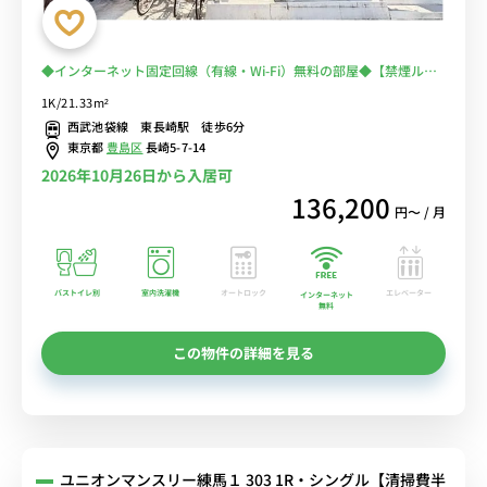
◆インターネット固定回線（有線・Wi-Fi）無料の部屋◆【禁煙ルー
ム】女性も安心の室内洗濯機＆モニター付きインターフォン完備/人
1K/21.33m²
気のバストイレ別/浴室乾燥機＆温水洗浄便座＆デスク・チェア＆た
西武池袋線 東長崎駅 徒歩6分
っぷり収納2ドア冷蔵庫など生活家電のあるお部屋
東京都
豊島区
長崎5-7-14
2026年10月26日から入居可
136,200
円〜 / 月
バストイレ別
室内洗濯機
オートロック
エレベーター
インターネット
無料
この物件の詳細を見る
ユニオンマンスリー練馬１ 303 1R・シングル【清掃費半