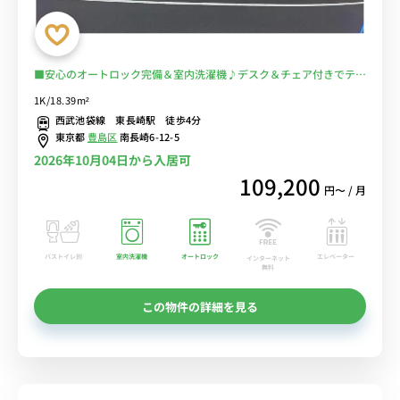
■安心のオートロック完備＆室内洗濯機♪デスク＆チェア付きでテレ
ワークにもおすすめ♪２ドア冷蔵庫でたっぷり収納♪■西武池袋線
1K/18.39m²
「東長崎駅」徒歩4分/池袋・練馬まで数分でアクセス可能■選べる
西武池袋線 東長崎駅 徒歩4分
Wi-Fi格安レンタル中！
東京都
豊島区
南長崎6-12-5
2026年10月04日から入居可
109,200
円〜 / 月
バストイレ別
室内洗濯機
オートロック
エレベーター
インターネット
無料
この物件の詳細を見る