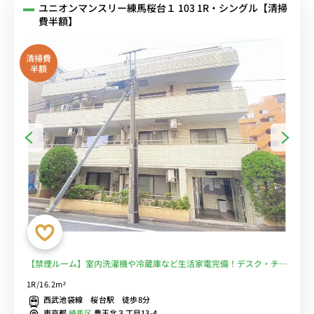
ユニオンマンスリー練馬桜台１ 103 1R・シングル【清掃
費半額】
清掃費
半額
【禁煙ルーム】室内洗濯機や冷蔵庫など生活家電完備！デスク・チェ
アのあるお部屋/武蔵大学江古田キャンパスまで徒歩約9分/駅前には
1R/16.2m²
深夜1時まで営業のスーパー・西友があり仕事帰りの買い物にも便利
西武池袋線 桜台駅 徒歩8分
■選べるWi-Fi格安レンタル中！
東京都
練馬区
豊玉北３丁目13-4