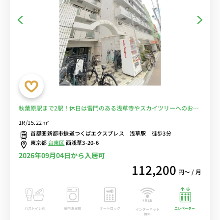
秋葉原駅まで2駅！休日は雷門のある浅草寺やスカイツリーへのお散
歩もおすすめ！■選べるWi-Fi格安レンタル中！
1R/15.22m²
首都圏新都市鉄道つくばエクスプレス 浅草駅 徒歩3分
東京都
台東区
西浅草3-20-6
2026年09月04日から入居可
112,200
円〜 / 月
バストイレ別
室内洗濯機
オートロック
エレベーター
インターネット
無料