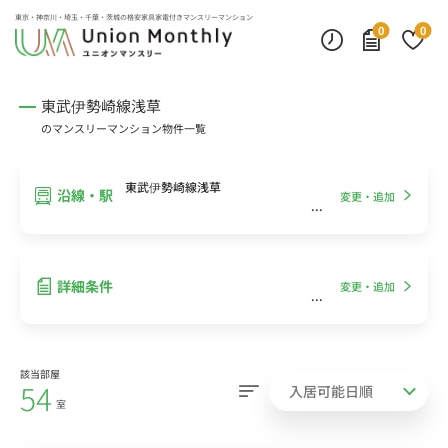
インターネット無料
モニター付きインターフォン
デスクランプ・フロアランプ
東京・神奈川・埼玉・千葉・茨城の
格安家具家電付きマンスリーマンション
0
0
東武伊勢崎線浅草
のマンスリーマンション物件一覧
東武伊勢崎線浅草
沿線・駅
変更・追加
詳細条件
変更・追加
該当部屋
54
室