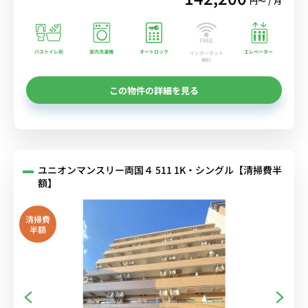
円〜 / 月
バストイレ別
室内洗濯機
オートロック
エレベーター
インターネット
無料
この物件の詳細を見る
ユニオンマンスリー両国４ 511 1K・シングル【清掃費半
額】
清掃費
半額