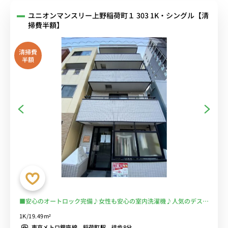
ユニオンマンスリー上野稲荷町１ 303 1K・シングル【清
掃費半額】
清掃費
半額
■安心のオートロック完備♪女性も安心の室内洗濯機♪人気のデスク
＆チェア付き♪■上野＆浅草勤務に最適！徒歩で出勤できます。電車
1K/19.49m²
通勤を完全回避♪■選べるWi-Fi格安レンタル中！
東京メトロ銀座線 稲荷町駅 徒歩8分