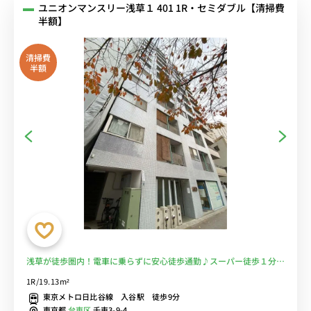
ユニオンマンスリー浅草１ 401 1R・セミダブル【清掃費
半額】
清掃費
半額
浅草が徒歩圏内！電車に乗らずに安心徒歩通勤♪スーパー徒歩１分で
自炊もラクラク！■選べるWi-Fi格安レンタル中！
1R/19.13m²
東京メトロ日比谷線 入谷駅 徒歩9分
東京都
台東区
千束3-9-4