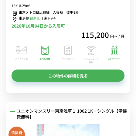
おすすめ♪女性も安心の室内洗濯機♪２ドア冷蔵庫でたっぷり収納
1R/18.29m²
♪■東京メトロ・つくばエクスプレスの2路線の利用が可能/スーパー
東京メトロ日比谷線 入谷駅 徒歩9分
１分で買い物も便利■選べるWi-Fi格安レンタル中！
東京都
台東区
千束3-9-4
2026年10月04日から入居可
115,200
円〜 / 月
バストイレ別
室内洗濯機
オートロック
エレベーター
インターネット
無料
この物件の詳細を見る
ユニオンマンスリー東京浅草１ 1002 1K・シングル【清掃
費無料】
清掃費