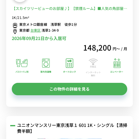
【スカイツリービューのお部屋♪】【禁煙ルーム】■人気の角部屋＆
２面採光♪バストイレ別・温水洗浄便座完備♪オートロック＆モニタ
1K/21.5m²
ー付きインターフォン完備♪デスクとチェアのあるお部屋♪■東京メ
東京メトロ銀座線 浅草駅 徒歩1分
トロ銀座線「浅草駅」徒歩1分■選べるWi-Fi格安レンタル中！
東京都
台東区
浅草1-34-9
2026年09月21日から入居可
148,200
円〜 / 月
バストイレ別
室内洗濯機
オートロック
エレベーター
インターネット
無料
この物件の詳細を見る
ユニオンマンスリー東京浅草１ 601 1K・シングル【清掃
費半額】