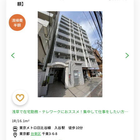
額】
清掃費
半額
浅草で在宅勤務・テレワークにおススメ！集中して仕事をしたい方
に。オートロック付き・コンビニ至近■選べるWi-Fi格安レンタル
1R/16.1m²
中！
東京メトロ日比谷線 入谷駅 徒歩10分
東京都
台東区
千束3-6-8