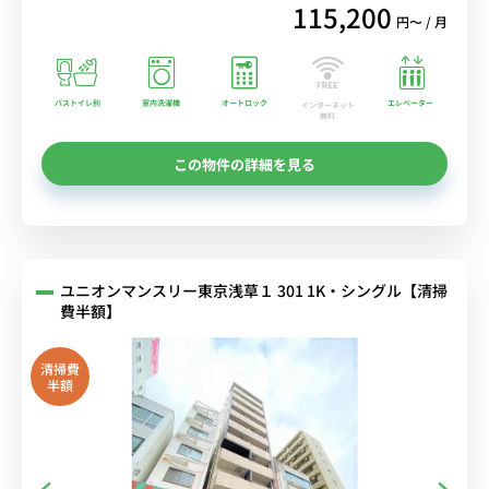
115,200
円〜 / 月
バストイレ別
室内洗濯機
オートロック
エレベーター
インターネット
無料
この物件の詳細を見る
ユニオンマンスリー東京浅草１ 301 1K・シングル【清掃
費半額】
清掃費
半額