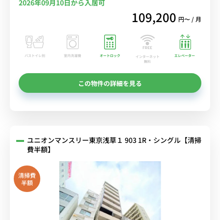
2026年09月10日から入居可
109,200
円〜 / 月
バストイレ別
室内洗濯機
オートロック
エレベーター
インターネット
無料
この物件の詳細を見る
ユニオンマンスリー東京浅草１ 903 1R・シングル【清掃
費半額】
清掃費
半額