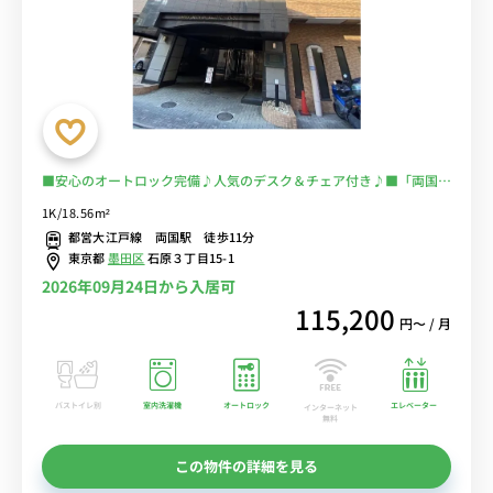
■安心のオートロック完備♪人気のデスク＆チェア付き♪■「両国」
「本所吾妻橋」「錦糸町」などの駅が徒歩圏内■選べるWi-Fi格安レ
1K/18.56m²
ンタル中！
都営大江戸線 両国駅 徒歩11分
東京都
墨田区
石原３丁目15-1
2026年09月24日から入居可
115,200
円〜 / 月
バストイレ別
室内洗濯機
オートロック
エレベーター
インターネット
無料
この物件の詳細を見る