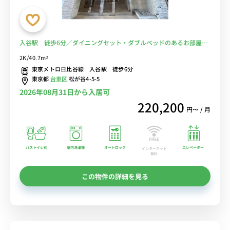
入谷駅 徒歩6分／ダイニングセット・ダブルベッドのあるお部屋
【角部屋】■選べるWi-Fi格安レンタル中！
2K/40.7m²
東京メトロ日比谷線 入谷駅 徒歩6分
東京都
台東区
松が谷4-5-5
2026年08月31日から入居可
220,200
円〜 / 月
バストイレ別
室内洗濯機
オートロック
エレベーター
インターネット
無料
この物件の詳細を見る