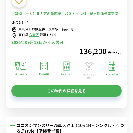
【禁煙ルーム】■人気の角部屋♪バストイレ別・温水洗浄便座完備♪
オートロック＆モニター付きインターフォン完備♪2口ガスコンロ付
1K/21.5m²
き♪デスクとチェアのあるお部屋♪■東京メトロ銀座線「浅草駅」徒
東京メトロ銀座線 浅草駅 徒歩1分
歩1分■選べるWi-Fi格安レンタル中！
東京都
台東区
浅草1-34-9
2026年09月12日から入居可
136,200
円〜 / 月
バストイレ別
室内洗濯機
オートロック
エレベーター
インターネット
無料
この物件の詳細を見る
ユニオンマンスリー浅草入谷１ 1105 1R・シングル・くつ
ろぎstyle【清掃費半額】