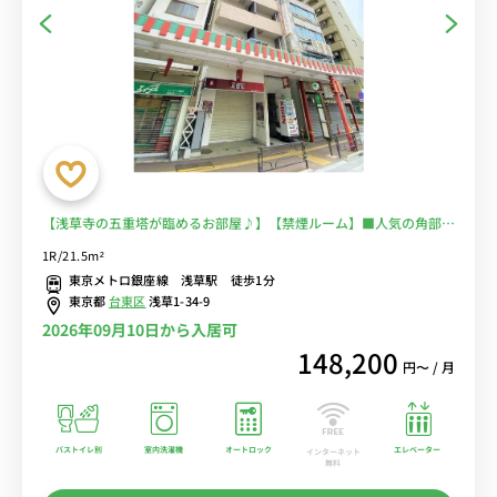
【浅草寺の五重塔が臨めるお部屋♪】【禁煙ルーム】■人気の角部屋
＆２面採光♪バストイレ別・温水洗浄便座完備♪オートロック＆モニ
1R/21.5m²
ター付きインターフォン完備♪快適なソファ付き♪■東京メトロ銀座
東京メトロ銀座線 浅草駅 徒歩1分
線「浅草駅」徒歩1分■選べるWi-Fi格安レンタル中！
東京都
台東区
浅草1-34-9
2026年09月10日から入居可
148,200
円〜 / 月
バストイレ別
室内洗濯機
オートロック
エレベーター
インターネット
無料