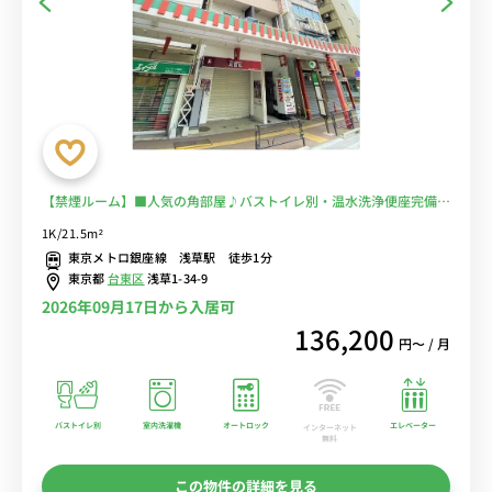
【禁煙ルーム】■人気の角部屋♪バストイレ別・温水洗浄便座完備♪
オートロック＆モニター付きインターフォン完備♪2口ガスコンロ付
1K/21.5m²
き♪デスクとチェアのあるお部屋♪■東京メトロ銀座線「浅草駅」徒
東京メトロ銀座線 浅草駅 徒歩1分
歩1分■選べるWi-Fi格安レンタル中！
東京都
台東区
浅草1-34-9
2026年09月17日から入居可
136,200
円〜 / 月
バストイレ別
室内洗濯機
オートロック
エレベーター
インターネット
無料
この物件の詳細を見る