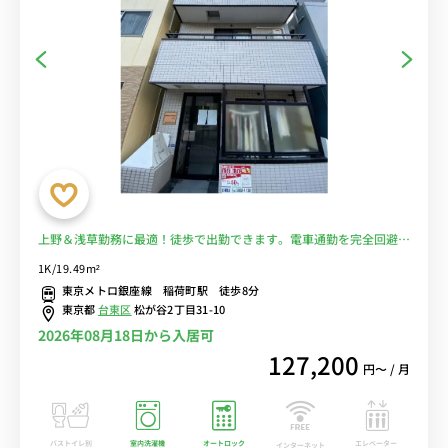
上野＆浅草勤務に最適！徒歩で出勤できます。電車通勤を完全回避
♪■選べるWi-Fi格安レンタル中！
1K/19.49m²
東京メトロ銀座線 稲荷町駅 徒歩8分
東京都
台東区
松が谷2丁目31-10
2026年08月18日から入居可
127,200
円〜 / 月
バストイレ別
室内洗濯機
オートロック
エレベーター
インターネット