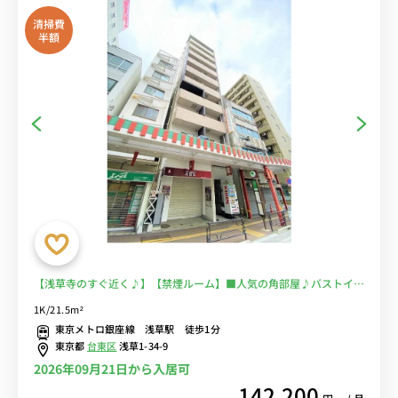
清掃費
半額
【浅草寺のすぐ近く♪】【禁煙ルーム】■人気の角部屋♪バストイレ
別・温水洗浄便座完備♪オートロック＆モニター付きインターフォン
1K/21.5m²
完備♪2口ガスコンロ付き♪デスクとチェアのあるお部屋♪■東京メ
東京メトロ銀座線 浅草駅 徒歩1分
トロ銀座線「浅草駅」徒歩1分■選べるWi-Fi格安レンタル中！
東京都
台東区
浅草1-34-9
2026年09月21日から入居可
142,200