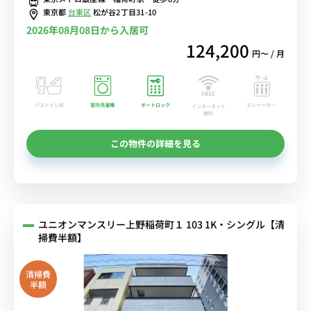
東京都
台東区
松が谷2丁目31-10
2026年08月08日から入居可
124,200
円〜 / 月
バストイレ別
室内洗濯機
オートロック
エレベーター
インターネット
無料
この物件の詳細を見る
ユニオンマンスリー上野稲荷町１ 103 1K・シングル【清
掃費半額】
清掃費
半額