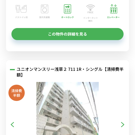
バストイレ別
室内洗濯機
オートロック
エレベーター
インターネット
無料
この物件の詳細を見る
ユニオンマンスリー浅草２ 711 1R・シングル【清掃費半
額】
清掃費
半額