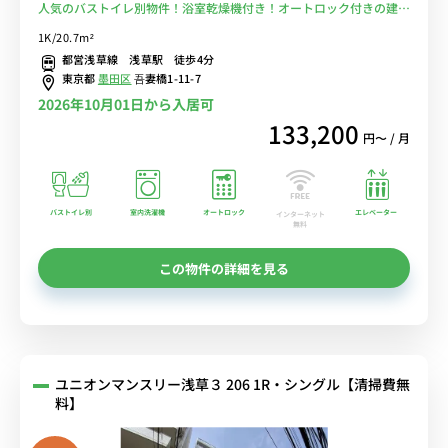
人気のバストイレ別物件！浴室乾燥機付き！オートロック付きの建物
です。都営浅草線「浅草」駅徒歩４分♪■選べるWi-Fi格安レンタル
1K/20.7m²
中！
都営浅草線 浅草駅 徒歩4分
東京都
墨田区
吾妻橋1-11-7
2026年10月01日から入居可
133,200
円〜 / 月
バストイレ別
室内洗濯機
オートロック
エレベーター
インターネット
無料
この物件の詳細を見る
ユニオンマンスリー浅草３ 206 1R・シングル【清掃費無
料】