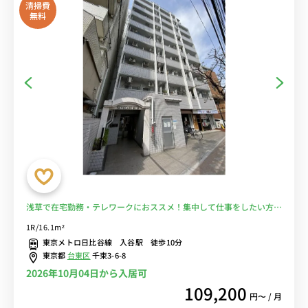
清掃費
無料
浅草で在宅勤務・テレワークにおススメ！集中して仕事をしたい方
に。■選べるWi-Fi格安レンタル中！
1R/16.1m²
東京メトロ日比谷線 入谷駅 徒歩10分
東京都
台東区
千束3-6-8
2026年10月04日から入居可
109,200
円〜 / 月