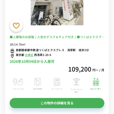
■上層階のお部屋♪人気のデスク＆チェア付き♪■つくばエクスプレ
ス「浅草駅」徒歩3分/合羽橋・スーパー至近！■選べるWi-Fi格安レ
1R/14.78m²
ンタル中！
首都圏新都市鉄道つくばエクスプレス 浅草駅 徒歩3分
東京都
台東区
西浅草3-20-6
2026年10月04日から入居可
109,200
円〜 / 月
バストイレ別
室内洗濯機
オートロック
エレベーター
インターネット
無料
この物件の詳細を見る