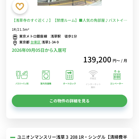
【浅草寺のすぐ近く♪】【禁煙ルーム】■人気の角部屋♪バストイレ
別・温水洗浄便座完備♪オートロック＆モニター付きインターフォン
1R/21.5m²
完備♪2口ガスコンロ付き♪快適なソファ付き♪■東京メトロ銀座線
東京メトロ銀座線 浅草駅 徒歩1分
「浅草駅」徒歩1分■選べるWi-Fi格安レンタル中！
東京都
台東区
浅草1-34-9
2026年09月05日から入居可
139,200
円〜 / 月
バストイレ別
室内洗濯機
オートロック
エレベーター
インターネット
無料
この物件の詳細を見る
ユニオンマンスリー浅草３ 208 1R・シングル【清掃費半