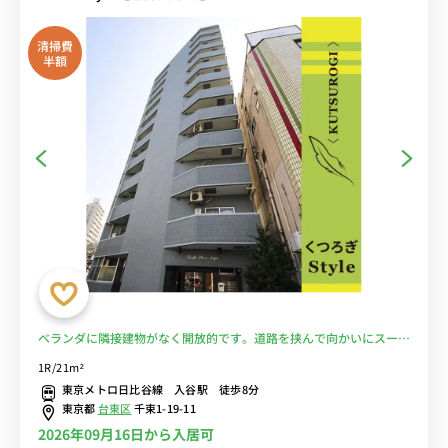
清掃費
半額
ベランダに隣接建物がなく開放的です。道路を挟んで向かいにスーパ
ーが２件あります♪■選べるWi-Fi格安レンタル中！
1R/21m²
東京メトロ日比谷線 入谷駅 徒歩8分
東京都
台東区
千束1-19-11
2026年09月16日から入居可