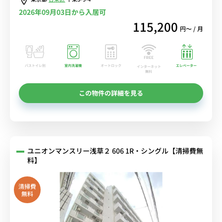
2026年09月03日から入居可
115,200
円〜 / 月
バストイレ別
室内洗濯機
オートロック
エレベーター
インターネット
無料
この物件の詳細を見る
ユニオンマンスリー浅草２ 606 1R・シングル【清掃費無
料】
清掃費
無料