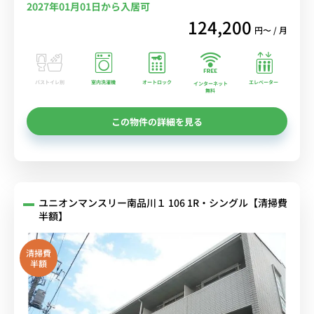
2027年01月01日から入居可
124,200
円〜 / 月
バストイレ別
室内洗濯機
オートロック
エレベーター
インターネット
無料
この物件の詳細を見る
ユニオンマンスリー南品川１ 106 1R・シングル【清掃費
半額】
清掃費
半額