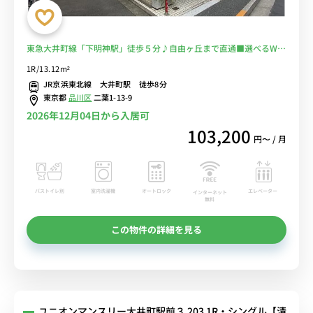
東急大井町線「下明神駅」徒歩５分♪自由ヶ丘まで直通■選べるWi-
Fi格安レンタル中！
1R/13.12m²
JR京浜東北線 大井町駅 徒歩8分
東京都
品川区
二葉1-13-9
2026年12月04日から入居可
103,200
円〜 / 月
バストイレ別
室内洗濯機
オートロック
エレベーター
インターネット
無料
この物件の詳細を見る
ユニオンマンスリー大井町駅前３ 203 1R・シングル【清