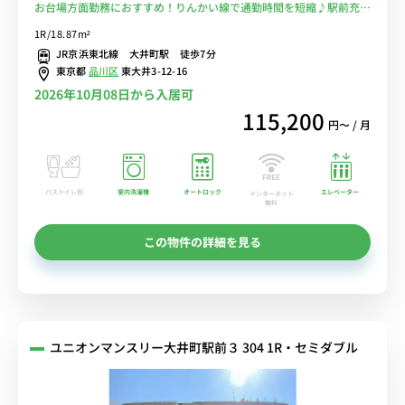
お台場方面勤務におすすめ！りんかい線で通勤時間を短縮♪駅前充実
で自炊もラクラク！■選べるWi-Fi格安レンタル中！
1R/18.87m²
JR京浜東北線 大井町駅 徒歩7分
東京都
品川区
東大井3-12-16
2026年10月08日から入居可
115,200
円〜 / 月
バストイレ別
室内洗濯機
オートロック
エレベーター
インターネット
無料
この物件の詳細を見る
ユニオンマンスリー大井町駅前３ 304 1R・セミダブル