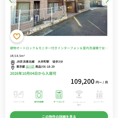
建物オートロック＆モニター付きインターフォン＆室内洗濯機で女性
も安心♪デスク・チェア＆生活家電完備/東京品川病院へ徒歩/JR京
1R/18.5m²
浜東北線利用で品川駅まで1駅■選べるWi-Fi格安レンタル中！
JR京浜東北線 大井町駅 徒歩3分
東京都
品川区
南品川6-18-29
2026年10月04日から入居可
109,200
円〜 / 月
バストイレ別
室内洗濯機
オートロック
エレベーター
インターネット
無料
この物件の詳細を見る