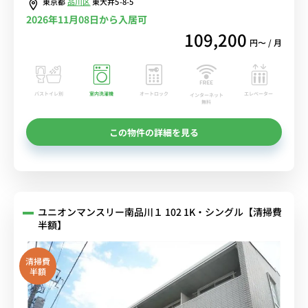
東京都
品川区
東大井5-8-5
2026年11月08日から入居可
109,200
円〜 / 月
バストイレ別
室内洗濯機
オートロック
エレベーター
インターネット
無料
この物件の詳細を見る
ユニオンマンスリー南品川１ 102 1K・シングル【清掃費
半額】
清掃費
半額