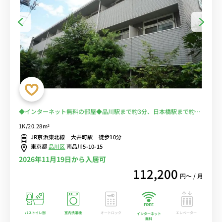
◆インターネット無料の部屋◆品川駅まで約3分、日本橋駅まで約19
分、横浜駅まで約20分！都心や横浜方面へ好アクセス☆
1K/20.28m²
JR京浜東北線 大井町駅 徒歩10分
東京都
品川区
南品川5-10-15
2026年11月19日から入居可
112,200
円〜 / 月
バストイレ別
室内洗濯機
オートロック
エレベーター
インターネット
無料