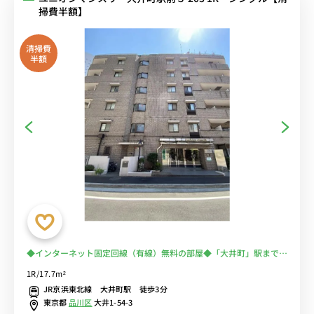
掃費半額】
清掃費
半額
◆インターネット固定回線（有線）無料の部屋◆「大井町」駅まで徒
歩3分！在宅ワーク・テレワークにおススメ♪
1R/17.7m²
JR京浜東北線 大井町駅 徒歩3分
東京都
品川区
大井1-54-3