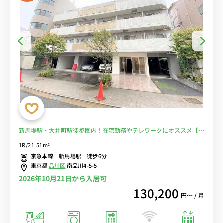
新馬場駅・大井町駅徒歩圏内！在宅勤務やテレワークにオススメ【マ
イクロバブルシャワーヘッドがあるお部屋】■選べるWi-Fi格安レン
1R/21.51m²
タル中！
京急本線 新馬場駅 徒歩6分
東京都
品川区
南品川4-5-5
2026年10月21日から入居可
130,200
円〜 / 月