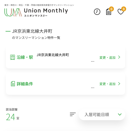
インターネット無料
モニター付きインターフォン
デスクランプ・フロアランプ
東京・神奈川・埼玉・千葉・茨城の
格安家具家電付きマンスリーマンション
0
0
JR京浜東北線大井町
のマンスリーマンション物件一覧
JR京浜東北線大井町
沿線・駅
変更・追加
詳細条件
変更・追加
該当部屋
24
室