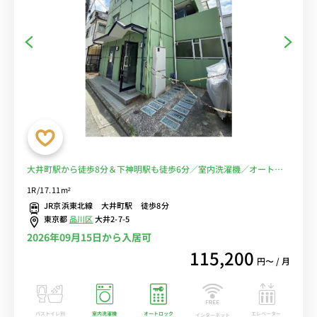
大井町駅から徒歩8分＆下神明駅も徒歩6分／室内洗濯機／オートロ
ック付き■選べるWi-Fi格安レンタル中！
1R/17.11m²
JR京浜東北線 大井町駅 徒歩8分
東京都
品川区
大井2-7-5
2026年09月15日から入居可
115,200
円〜 / 月
バストイレ別
室内洗濯機
オートロック
エレベーター
インターネット