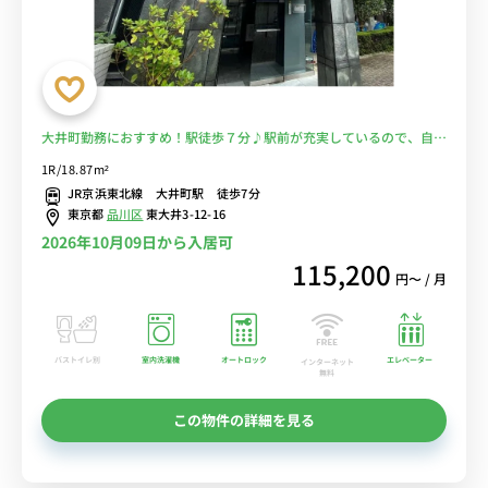
大井町勤務におすすめ！駅徒歩７分♪駅前が充実しているので、自炊
で節約もOK！■選べるWi-Fi格安レンタル中！
1R/18.87m²
JR京浜東北線 大井町駅 徒歩7分
東京都
品川区
東大井3-12-16
2026年10月09日から入居可
115,200
円〜 / 月
バストイレ別
室内洗濯機
オートロック
エレベーター
インターネット
無料
この物件の詳細を見る