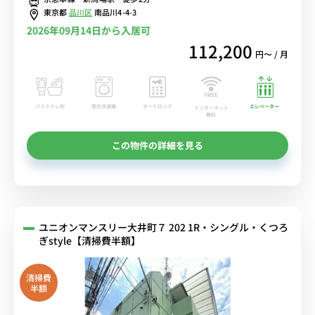
るWi-Fi格安レンタル中！
東京都
品川区
南品川4-4-3
2026年09月14日から入居可
112,200
円〜 / 月
バストイレ別
室内洗濯機
オートロック
エレベーター
インターネット
無料
この物件の詳細を見る
ユニオンマンスリー大井町７ 202 1R・シングル・くつろ
ぎstyle【清掃費半額】
清掃費
半額