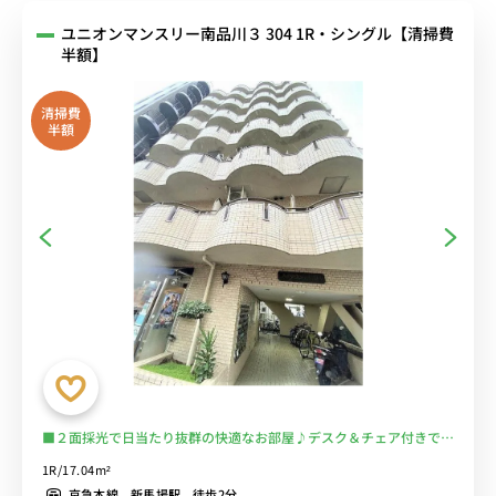
ユニオンマンスリー南品川３ 304 1R・シングル【清掃費
半額】
清掃費
半額
■２面採光で日当たり抜群の快適なお部屋♪デスク＆チェア付きでテ
レワークにもおすすめ♪２ドア冷蔵庫でたっぷり収納♪■京急本線
1R/17.04m²
「新馬場駅」徒歩2分/品川・横浜まで乗換なし/コンビニ至近■選べ
京急本線 新馬場駅 徒歩2分