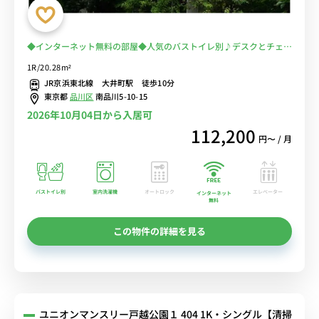
◆インターネット無料の部屋◆人気のバストイレ別♪デスクとチェア
のあるお部屋♪■京急本線「青物横丁駅」徒歩2分
1R/20.28m²
JR京浜東北線 大井町駅 徒歩10分
東京都
品川区
南品川5-10-15
2026年10月04日から入居可
112,200
円〜 / 月
バストイレ別
室内洗濯機
オートロック
エレベーター
インターネット
無料
この物件の詳細を見る
ユニオンマンスリー戸越公園１ 404 1K・シングル【清掃