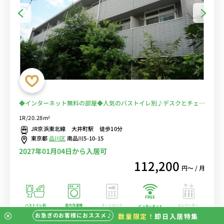
◆インターネット無料の部屋◆人気のバストイレ別♪デスクとチェア
のあるお部屋♪女性にも安心の室内洗濯機♪■京急本線「青物横丁
1R/20.28m²
駅」徒歩2分
JR京浜東北線 大井町駅 徒歩10分
東京都
品川区
南品川5-10-15
2027年01月04日から入居可
112,200
円〜 / 月
バストイレ別
室内洗濯機
オートロック
エレベーター
インターネット
無料
お急ぎのお客様におススメ♪
数量限定！
即日入居特集