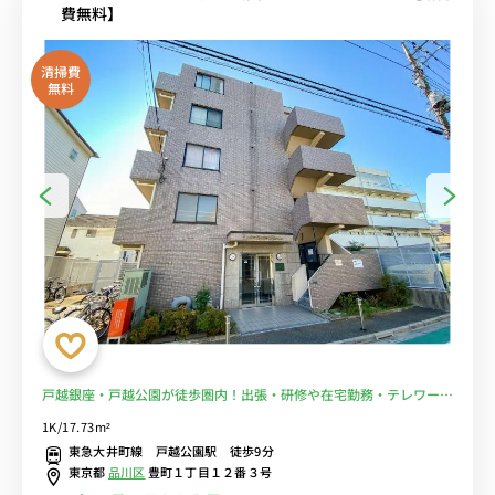
費無料】
清掃費
無料
戸越銀座・戸越公園が徒歩圏内！出張・研修や在宅勤務・テレワーク
の拠点におススメ！■選べるWi-Fi格安レンタル中！
1K/17.73m²
東急大井町線 戸越公園駅 徒歩9分
東京都
品川区
豊町１丁目１２番３号