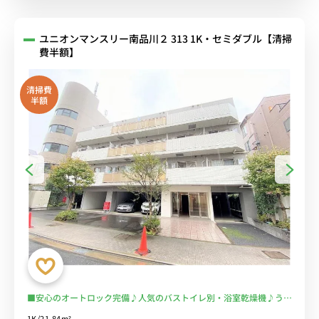
ユニオンマンスリー南品川２ 313 1K・セミダブル【清掃
費半額】
清掃費
半額
■安心のオートロック完備♪人気のバストイレ別・浴室乾燥機♪うれ
しい２口ガスコンロ♪■新馬場駅・大井町駅徒歩圏内！在宅勤務やテ
1K/21.84m²