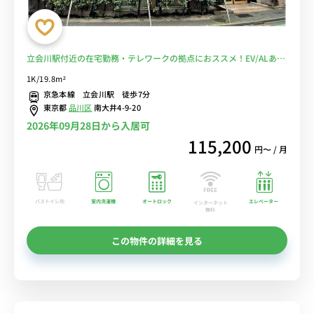
立会川駅付近の在宅勤務・テレワークの拠点におススメ！EV/ALあり
の物件♪■選べるWi-Fi格安レンタル中！
1K/19.8m²
京急本線 立会川駅 徒歩7分
東京都
品川区
南大井4-9-20
2026年09月28日から入居可
115,200
円〜 / 月
バストイレ別
室内洗濯機
オートロック
エレベーター
インターネット
無料
この物件の詳細を見る