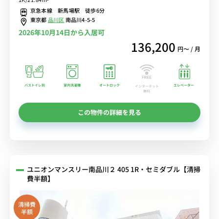
レワークにオススメ■選べるWi-Fi格安レンタル中！
京急本線 新馬場駅 徒歩6分
東京都
品川区
南品川4-5-5
2026年10月14日から入居可
136,200
円〜 / 月
バストイレ別
室内洗濯機
オートロック
エレベーター
インターネット
無料
この物件の詳細を見る
ユニオンマンスリー南品川２ 405 1R・セミダブル【清掃
費半額】
清掃費
半額