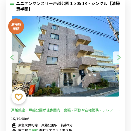
ユニオンマンスリー戸越公園１ 305 1K・シングル【清掃
費半額】
清掃費
半額
戸越銀座・戸越公園が徒歩圏内！出張・研修や在宅勤務・テレワーク
の拠点におススメ！■選べるWi-Fi格安レンタル中！
1K/19.98m²
東急大井町線 戸越公園駅 徒歩9分
東京都
品川区
豊町１丁目１２番３号