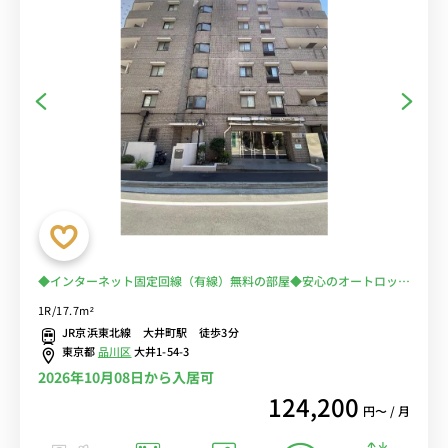
◆インターネット固定回線（有線）無料の部屋◆安心のオートロック
＆モニター付きインターフォン完備♪JR京浜東北線「大井町駅」徒
1R/17.7m²
歩3分/大井町付近の徒歩通勤に最適！近くにコンビニあります。
JR京浜東北線 大井町駅 徒歩3分
東京都
品川区
大井1-54-3
2026年10月08日から入居可
124,200
円〜 / 月