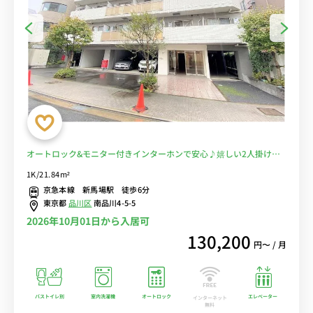
オートロック&モニター付きインターホンで安心♪嬉しい2人掛けソ
ファあり!■選べるWi-Fi格安レンタル中！
1K/21.84m²
京急本線 新馬場駅 徒歩6分
東京都
品川区
南品川4-5-5
2026年10月01日から入居可
130,200
円〜 / 月
バストイレ別
室内洗濯機
オートロック
エレベーター
インターネット
無料