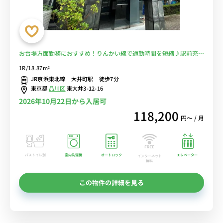
お台場方面勤務におすすめ！りんかい線で通勤時間を短縮♪駅前充実
で自炊もラクラク！■選べるWi-Fi格安レンタル中！
1R/18.87m²
JR京浜東北線 大井町駅 徒歩7分
東京都
品川区
東大井3-12-16
2026年10月22日から入居可
118,200
円〜 / 月
バストイレ別
室内洗濯機
オートロック
エレベーター
インターネット
無料
この物件の詳細を見る