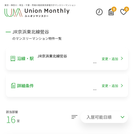
インターネット無料
モニター付きインターフォン
デスクランプ・フロアランプ
東京・神奈川・埼玉・千葉・茨城の
格安家具家電付きマンスリーマンション
0
0
JR京浜東北線鶯谷
のマンスリーマンション物件一覧
JR京浜東北線鶯谷
沿線・駅
変更・追加
詳細条件
変更・追加
該当部屋
16
室