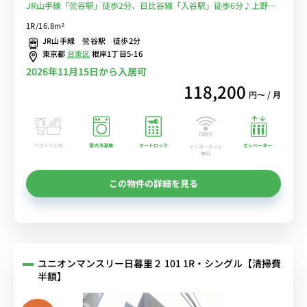
JR山手線「鶯谷駅」徒歩2分、日比谷線「入谷駅」徒歩6分♪上野ま
で徒歩でもらくらくアクセス！安心のオートロック付物件！コンビニ
1R/16.8m²
至近！■選べるWi-Fi格安レンタル中！
JR山手線 鶯谷駅 徒歩2分
東京都
台東区
根岸1丁目5-16
2026年11月15日から入居可
118,200
円〜 / 月
バストイレ別
室内洗濯機
オートロック
エレベーター
インターネット
無料
この物件の詳細を見る
ユニオンマンスリー日暮里２ 101 1R・シングル【清掃費
半額】