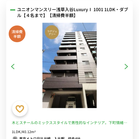
ユニオンマンスリー浅草入谷LuxuryⅠ 1001 1LDK・ダブ
ル【４名まで】【清掃費半額】
清掃費
半額
木とスチールのミックススタイルで男性的なインテリア。下町情緒の
あるエリアのちょっとした隠れ家のように。【角部屋】■選べるWi-
1LDK/40.12m²
Fi格安レンタル中！
東京メトロ日比谷線 入谷駅 徒歩4分