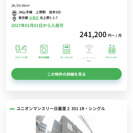
と、そこに東京の良さがあります。【角部屋】■選べるWi-Fi格安レ
2K/39.09m²
ンタル中！
JR山手線 上野駅 徒歩6分
東京都
台東区
北上野1-1-7
2027年01月01日から入居可
241,200
円〜 / 月
バストイレ別
室内洗濯機
オートロック
エレベーター
インターネット
無料
この物件の詳細を見る
ユニオンマンスリー日暮里２ 301 1R・シングル