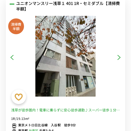
ユニオンマンスリー浅草１ 401 1R・セミダブル【清掃費
半額】
清掃費
半額
浅草が徒歩圏内！電車に乗らずに安心徒歩通勤♪スーパー徒歩１分で
自炊もラクラク！■選べるWi-Fi格安レンタル中！
1R/19.13m²
東京メトロ日比谷線 入谷駅 徒歩9分
東京都
台東区
千束3-9-4