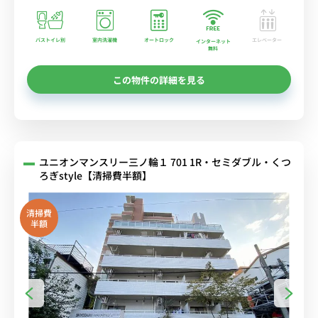
バストイレ別
室内洗濯機
オートロック
エレベーター
インターネット
無料
この物件の詳細を見る
ユニオンマンスリー三ノ輪１ 701 1R・セミダブル・くつ
ろぎstyle【清掃費半額】
清掃費
半額