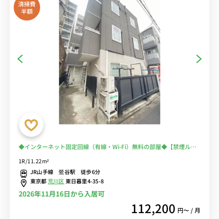
清掃費
半額
◆インターネット固定回線（有線・Wi-Fi）無料の部屋◆【禁煙ルー
ム】安心のオートロック完備♪人気のバストイレ別♪日暮里＆鶯谷が
1R/11.22m²
徒歩圏内！出張・研修の徒歩通勤におススメ♪
JR山手線 鶯谷駅 徒歩6分
東京都
荒川区
東日暮里4-35-8
2026年11月16日から入居可
112,200
円〜 / 月