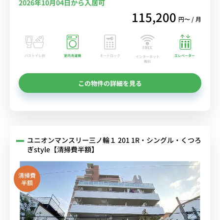
2026年10月04日から入居可
115,200
円〜 / 月
バストイレ別
室内洗濯機
オートロック
エレベーター
インターネット
無料
この物件の詳細を見る
ユニオンマンスリー三ノ輪１ 201 1R・シングル・くつろ
ぎstyle【清掃費半額】
清掃費
半額