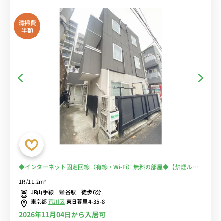
清掃費
半額
◆インターネット固定回線（有線・Wi-Fi）無料の部屋◆【禁煙ルー
ム】日暮里＆鶯谷が徒歩圏内！出張・研修の徒歩通勤におススメ♪少
1R/11.2m²
し狭い部屋だけど設備充実！
JR山手線 鶯谷駅 徒歩6分
東京都
荒川区
東日暮里4-35-8
2026年11月04日から入居可