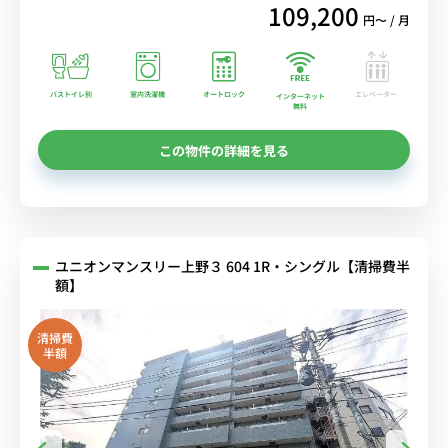
109,200
円〜 / 月
バストイレ別
室内洗濯機
オートロック
エレベーター
インターネット
無料
この物件の詳細を見る
ユニオンマンスリー上野３ 604 1R・シングル【清掃費半
額】
清掃費
半額