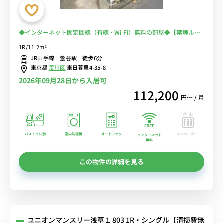
◆インターネット固定回線（有線・Wi-Fi）無料の部屋◆【禁煙ルー
ム】2面採光で快適なお部屋♪1棟複数室ありで法人もまとめて入居
1R/11.2m²
可♪安心のオートロック完備♪人気のバストイレ別♪■JR線・京急
JR山手線 鶯谷駅 徒歩6分
本線の利用が可能/東京・秋葉原・新宿まで乗換なし
東京都
荒川区
東日暮里4-35-8
2026年09月28日から入居可
112,200
円〜 / 月
バストイレ別
室内洗濯機
オートロック
エレベーター
インターネット
無料
この物件の詳細を見る
ユニオンマンスリー浅草１ 803 1R・シングル【清掃費無