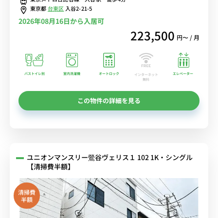
東京都
台東区
入谷2-21-5
2026年08月16日から入居可
223,500
円〜 / 月
バストイレ別
室内洗濯機
オートロック
エレベーター
インターネット
無料
この物件の詳細を見る
ユニオンマンスリー鶯谷ヴェリス１ 102 1K・シングル
【清掃費半額】
清掃費
半額