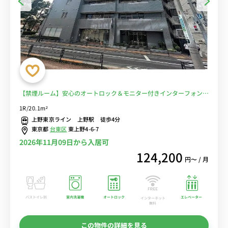
【禁煙ルーム】安心のオートロック＆モニター付きインターフォン完
備/デスク・チェア＆たっぷり収納2ドア冷蔵庫など生活家電のあるお
1R/20.1m²
部屋/上野駅まで徒歩4分の好立地■選べるWi-Fi格安レンタル中！
上野東京ライン 上野駅 徒歩4分
東京都
台東区
東上野4-6-7
2026年11月09日から入居可
124,200
円〜 / 月
バストイレ別
室内洗濯機
オートロック
エレベーター
インターネット
無料
この物件の詳細を見る