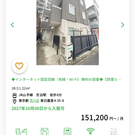
◆インターネット固定回線（有線・Wi-Fi）無料の部屋◆【禁煙ルー
ム】日暮里＆鶯谷が徒歩圏内！出張・研修の徒歩通勤におススメ♪少
1R/11.22m²
し狭い部屋だけど設備充実！
JR山手線 鶯谷駅 徒歩6分
東京都
荒川区
東日暮里4-35-8
2027年10月08日から入居可
151,200
円〜 / 月