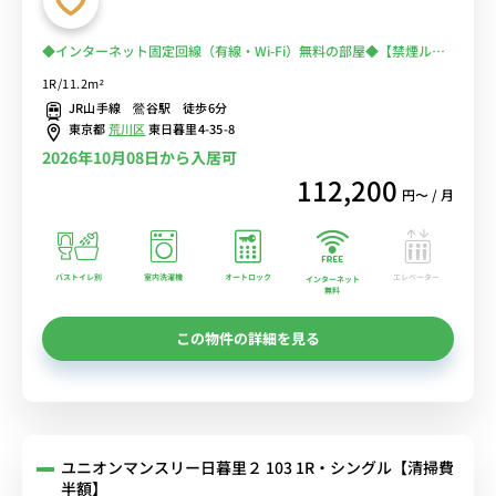
◆インターネット固定回線（有線・Wi-Fi）無料の部屋◆【禁煙ルー
ム】オートロック完備＆バス、トイレ別/日暮里＆鶯谷が徒歩圏内！
1R/11.2m²
出張・研修の徒歩通勤におススメ♪少し狭い部屋だけど設備充実！出
JR山手線 鶯谷駅 徒歩6分
張のご利用で人気♪
東京都
荒川区
東日暮里4-35-8
2026年10月08日から入居可
112,200
円〜 / 月
バストイレ別
室内洗濯機
オートロック
エレベーター
インターネット
無料
この物件の詳細を見る
ユニオンマンスリー日暮里２ 103 1R・シングル【清掃費
半額】