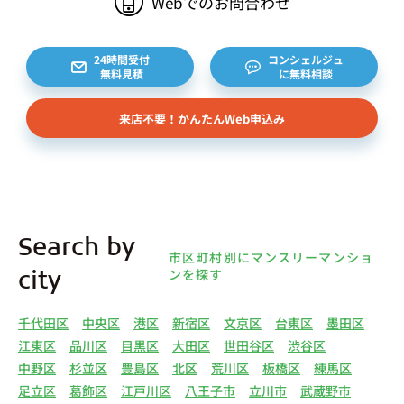
Webでのお問合わせ
24時間受付
コンシェルジュ
無料見積
に無料相談
来店不要！かんたんWeb申込み
Search by
市区町村別にマンスリーマンショ
ンを探す
city
千代田区
中央区
港区
新宿区
文京区
台東区
墨田区
江東区
品川区
目黒区
大田区
世田谷区
渋谷区
中野区
杉並区
豊島区
北区
荒川区
板橋区
練馬区
足立区
葛飾区
江戸川区
八王子市
立川市
武蔵野市