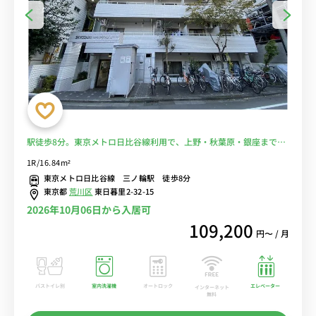
駅徒歩8分。東京メトロ日比谷線利用で、上野・秋葉原・銀座まで直
通。■選べるWi-Fi格安レンタル中！
1R/16.84m²
東京メトロ日比谷線 三ノ輪駅 徒歩8分
東京都
荒川区
東日暮里2-32-15
2026年10月06日から入居可
109,200
円〜 / 月
バストイレ別
室内洗濯機
オートロック
エレベーター
インターネット
無料