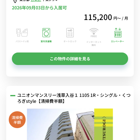
2026年09月03日から入居可
115,200
円〜 / 月
バストイレ別
室内洗濯機
オートロック
エレベーター
インターネット
無料
この物件の詳細を見る
ユニオンマンスリー浅草入谷１ 1105 1R・シングル・くつ
ろぎstyle【清掃費半額】
清掃費
半額