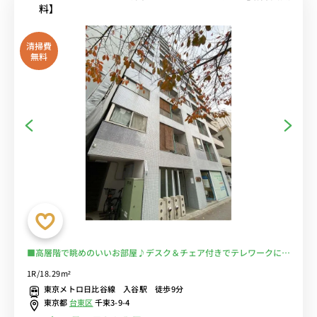
料】
清掃費
無料
■高層階で眺めのいいお部屋♪デスク＆チェア付きでテレワークにも
おすすめ♪女性も安心の室内洗濯機♪２ドア冷蔵庫でたっぷり収納
1R/18.29m²
♪■東京メトロ・つくばエクスプレスの2路線の利用が可能/スーパー
東京メトロ日比谷線 入谷駅 徒歩9分
１分で買い物も便利■選べるWi-Fi格安レンタル中！
東京都
台東区
千束3-9-4