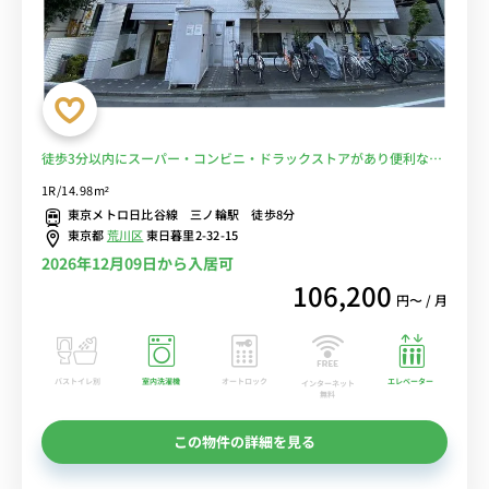
徒歩3分以内にスーパー・コンビニ・ドラックストアがあり便利なエ
リア/セミダブルベッドがある最上階のお部屋■選べるWi-Fi格安レン
1R/14.98m²
タル中！
東京メトロ日比谷線 三ノ輪駅 徒歩8分
東京都
荒川区
東日暮里2-32-15
2026年12月09日から入居可
106,200
円〜 / 月
バストイレ別
室内洗濯機
オートロック
エレベーター
インターネット
無料
この物件の詳細を見る