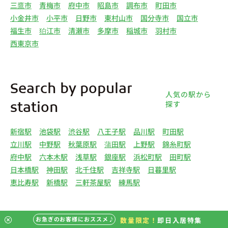
三鷹市
青梅市
府中市
昭島市
調布市
町田市
小金井市
小平市
日野市
東村山市
国分寺市
国立市
福生市
狛江市
清瀬市
多摩市
稲城市
羽村市
西東京市
Search by popular
人気の駅から
探す
station
新宿駅
池袋駅
渋谷駅
八王子駅
品川駅
町田駅
立川駅
中野駅
秋葉原駅
蒲田駅
上野駅
錦糸町駅
府中駅
六本木駅
浅草駅
銀座駅
浜松町駅
田町駅
日本橋駅
神田駅
北千住駅
吉祥寺駅
日暮里駅
恵比寿駅
新橋駅
三軒茶屋駅
練馬駅
お急ぎのお客様におススメ♪
数量限定！
即日入居特集