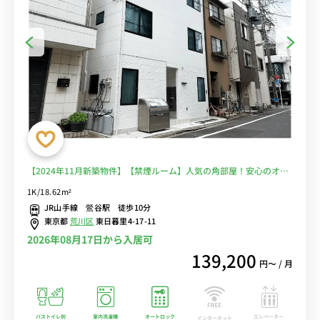
【2024年11月新築物件】【禁煙ルーム】人気の角部屋！安心のオー
トロック＆モニター付きインターフォン完備/便利な浴室乾燥機付き
1K/18.62m²
＆温水洗浄便座付き/デスク・チェア＆たっぷり収納2ドア冷蔵庫など
JR山手線 鶯谷駅 徒歩10分
生活家電のあるお部屋■選べるWi-Fi格安レンタル中！
東京都
荒川区
東日暮里4-17-11
2026年08月17日から入居可
139,200
円〜 / 月
バストイレ別
室内洗濯機
オートロック
エレベーター
インターネット