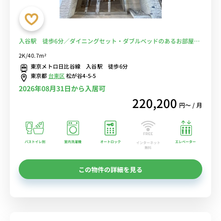
入谷駅 徒歩6分／ダイニングセット・ダブルベッドのあるお部屋
【角部屋】■選べるWi-Fi格安レンタル中！
2K/40.7m²
東京メトロ日比谷線 入谷駅 徒歩6分
東京都
台東区
松が谷4-5-5
2026年08月31日から入居可
220,200
円〜 / 月
バストイレ別
室内洗濯機
オートロック
エレベーター
インターネット
無料
この物件の詳細を見る