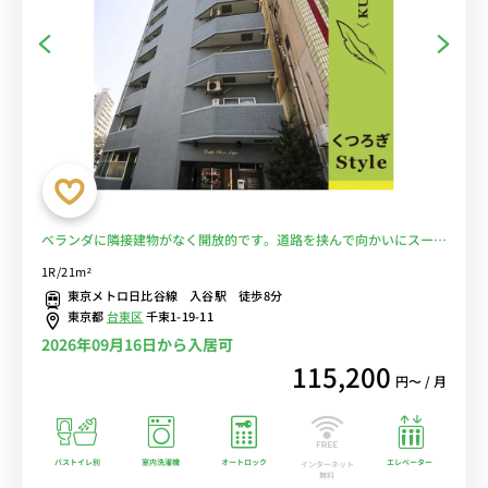
ベランダに隣接建物がなく開放的です。道路を挟んで向かいにスーパ
ーが２件あります♪■選べるWi-Fi格安レンタル中！
1R/21m²
東京メトロ日比谷線 入谷駅 徒歩8分
東京都
台東区
千束1-19-11
2026年09月16日から入居可
115,200
円〜 / 月
バストイレ別
室内洗濯機
オートロック
エレベーター
インターネット
無料