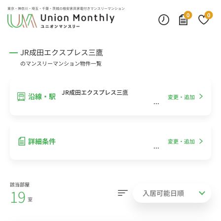
インターネット無料
モニター付きインターフォン
デスクランプ・フロアランプ
東京・神奈川・埼玉・千葉・茨城の
格安家具家電付きマンスリーマンション
0
0
JR成田エクスプレス三鷹
のマンスリーマンション物件一覧
JR成田エクスプレス三鷹
沿線・駅
変更・追加
詳細条件
変更・追加
該当部屋
19
室