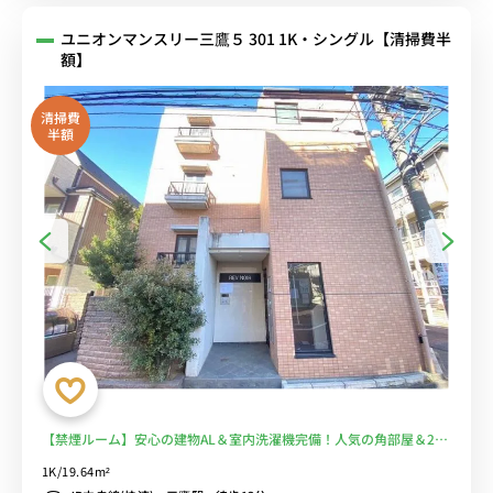
ユニオンマンスリー三鷹５ 301 1K・シングル【清掃費半
額】
清掃費
半額
【禁煙ルーム】安心の建物AL＆室内洗濯機完備！人気の角部屋＆2面
採光♪デスク・チェアのあるお部屋/成蹊大学や武蔵野大学武蔵野キ
1K/19.64m²
ャンパスまで徒歩通学/スーパー･いなげやまで徒歩約4分■選べるWi-