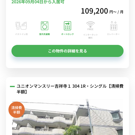
2026年09月04日から入居可
109,200
円〜 / 月
バストイレ別
室内洗濯機
オートロック
エレベーター
インターネット
無料
この物件の詳細を見る
ユニオンマンスリー吉祥寺１ 304 1R・シングル【清掃費
半額】
清掃費
半額