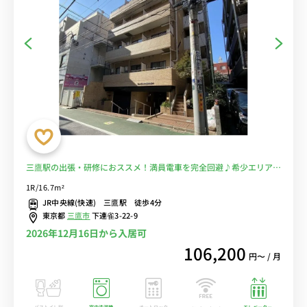
三鷹駅の出張・研修におススメ！満員電車を完全回避♪希少エリアの
お部屋！■選べるWi-Fi格安レンタル中！
1R/16.7m²
JR中央線(快速) 三鷹駅 徒歩4分
東京都
三鷹市
下連雀3-22-9
2026年12月16日から入居可
106,200
円〜 / 月
バストイレ別
室内洗濯機
オートロック
エレベーター