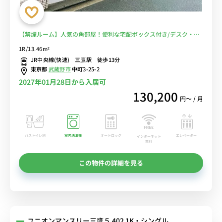
【禁煙ルーム】人気の角部屋！便利な宅配ボックス付き/デスク・チ
ェア＆たっぷり収納2ドア冷蔵庫など生活家電のあるお部屋/週末は井
1R/13.46m²
の頭公園でのんびり■選べるWi-Fi格安レンタル中！
JR中央線(快速) 三鷹駅 徒歩13分
東京都
武蔵野市
中町3-25-2
2027年01月28日から入居可
130,200
円〜 / 月
バストイレ別
室内洗濯機
オートロック
エレベーター
インターネット
無料
この物件の詳細を見る
ユニオンマンスリー三鷹５ 402 1K・シングル