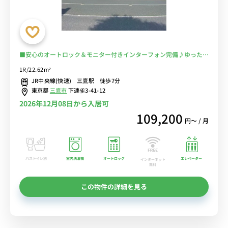
■安心のオートロック＆モニター付きインターフォン完備♪ゆったり
くつろげるソファ＆ローテーブル付き♪JR中央線 三鷹駅 徒歩７分の
1R/22.62m²
好立地。新宿・東京方面へも乗り換えなしでアクセス可能。物件近く
JR中央線(快速) 三鷹駅 徒歩7分
にコンビニ有■選べるWi-Fi格安レンタル中！
東京都
三鷹市
下連雀3-41-12
2026年12月08日から入居可
109,200
円〜 / 月
バストイレ別
室内洗濯機
オートロック
エレベーター
インターネット
無料
この物件の詳細を見る