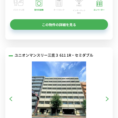
バストイレ別
室内洗濯機
オートロック
エレベーター
インターネット
無料
この物件の詳細を見る
ユニオンマンスリー三鷹３ 611 1R・セミダブル