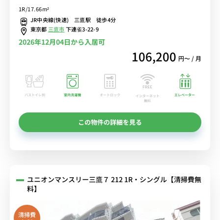
吉祥寺でお買い物も！■選べるWi-Fi格安レンタル中！
1R/17.66m²
JR中央線(快速) 三鷹駅 徒歩4分
東京都
三鷹市
下連雀3-22-9
2026年12月04日から入居可
106,200
円〜 / 月
バストイレ別
室内洗濯機
オートロック
エレベーター
インターネット
無料
この物件の詳細を見る
ユニオンマンスリー三鷹７ 212 1R・シングル【清掃費無
料】
清掃費