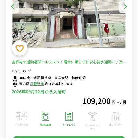
吉祥寺の通勤通学におススメ！電車に乗らずに安心徒歩通勤に♪満員
電車を完全回避で安心 ■選べるWi-Fi格安レンタル中！
1R/15.12m²
JR中央・総武緩行線 吉祥寺駅 徒歩10分
東京都
武蔵野市
吉祥寺本町4-20-3
2026年09月22日から入居可
109,200
円〜 / 月
バストイレ別
室内洗濯機
オートロック
エレベーター
インターネット
無料