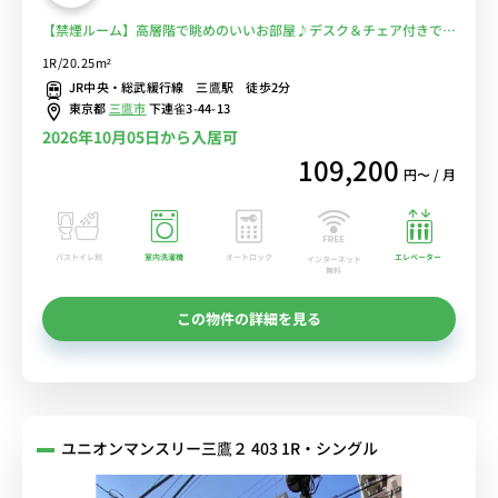
【禁煙ルーム】高層階で眺めのいいお部屋♪デスク＆チェア付きでテ
レワークにもおすすめ♪２ドア冷蔵庫でたっぷり収納♪■JR中央・
1R/20.25m²
総武線「三鷹駅」徒歩2分/東京・新宿まで乗換なしでアクセス/三鷹
JR中央・総武緩行線 三鷹駅 徒歩2分
の森ジブリ美術館もすぐ近く■選べるWi-Fi格安レンタル中！
東京都
三鷹市
下連雀3-44-13
2026年10月05日から入居可
109,200
円〜 / 月
バストイレ別
室内洗濯機
オートロック
エレベーター
インターネット
無料
この物件の詳細を見る
ユニオンマンスリー三鷹２ 403 1R・シングル