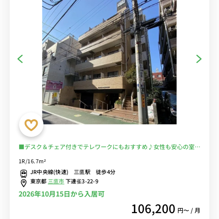
■デスク＆チェア付きでテレワークにもおすすめ♪女性も安心の室内
洗濯機♪２ドア冷蔵庫でたっぷり収納♪■JR中央・総武線「三鷹
1R/16.7m²
駅」徒歩4分/東京・新宿まで乗換なしでアクセス/飲食店も多数あり/
JR中央線(快速) 三鷹駅 徒歩4分
三鷹の森ジブリ美術館もすぐ近く■選べるWi-Fi格安レンタル中！
東京都
三鷹市
下連雀3-22-9
2026年10月15日から入居可
106,200
円〜 / 月