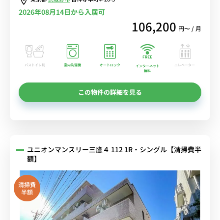
2026年08月14日から入居可
106,200
円〜 / 月
バストイレ別
室内洗濯機
オートロック
エレベーター
インターネット
無料
この物件の詳細を見る
ユニオンマンスリー三鷹４ 112 1R・シングル【清掃費半
額】
清掃費
半額