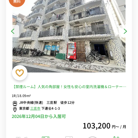
無料
【禁煙ルーム】人気の角部屋！女性も安心の室内洗濯機＆ローテーブ
ル＆ソファ付きの快適なお部屋/コンビニ至近/週末は井の頭恩賜公園
1R/18.09m²
でのんびり■選べるWi-Fi格安レンタル中！
JR中央線(快速) 三鷹駅 徒歩12分
東京都
三鷹市
下連雀4-1-3
2026年12月04日から入居可
103,200
円〜 / 月