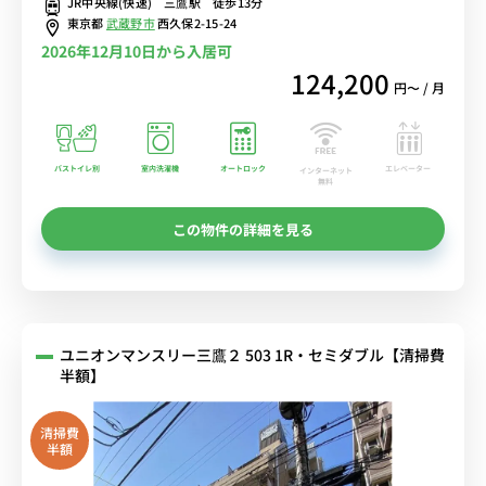
JR中央線(快速) 三鷹駅 徒歩13分
Fi格安レンタル中！
東京都
武蔵野市
西久保2-15-24
2026年12月10日から入居可
124,200
円〜 / 月
バストイレ別
室内洗濯機
オートロック
エレベーター
インターネット
無料
この物件の詳細を見る
ユニオンマンスリー三鷹２ 503 1R・セミダブル【清掃費
半額】
清掃費
半額