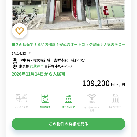
■２面採光で明るいお部屋♪安心のオートロック完備♪人気のデスク
＆チェア付き♪■吉祥寺の出張・研修におススメ！電車通勤を回避し
1R/16.33m²
て安心♪駅前で買い物すれば自炊もラクラク！■選べるWi-Fi格安レ
JR中央・総武緩行線 吉祥寺駅 徒歩10分
ンタル中！
東京都
武蔵野市
吉祥寺本町4-20-3
2026年11月14日から入居可
109,200
円〜 / 月
バストイレ別
室内洗濯機
オートロック
エレベーター
インターネット
無料
この物件の詳細を見る