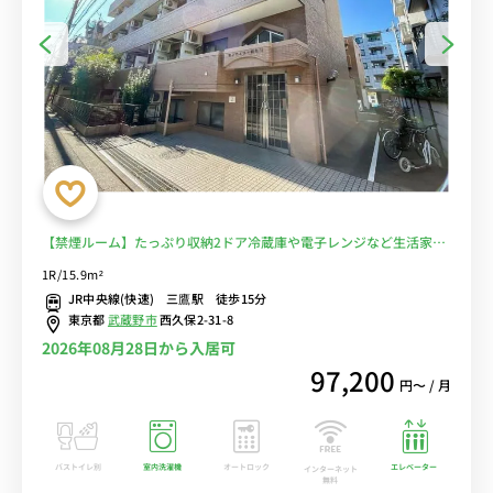
【禁煙ルーム】たっぷり収納2ドア冷蔵庫や電子レンジなど生活家電
完備！デスク・チェアのあるお部屋/武蔵野大学武蔵野キャンパスま
1R/15.9m²
で徒歩で通学■選べるWi-Fi格安レンタル中！
JR中央線(快速) 三鷹駅 徒歩15分
東京都
武蔵野市
西久保2-31-8
2026年08月28日から入居可
97,200
円〜 / 月
バストイレ別
室内洗濯機
オートロック
エレベーター
インターネット
無料