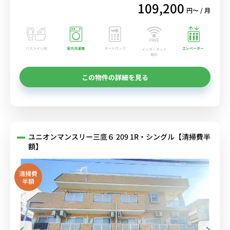
109,200
円〜 / 月
バストイレ別
室内洗濯機
オートロック
エレベーター
インターネット
無料
この物件の詳細を見る
ユニオンマンスリー三鷹６ 209 1R・シングル【清掃費半
額】
清掃費
半額