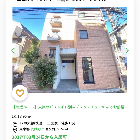
【禁煙ルーム】人気のバストイレ別＆デスク・チェアのあるお部屋♪
安心の建物AL＆室内洗濯機完備/成蹊大学や武蔵野大学武蔵野キャン
1K/18.96m²
パスまで徒歩通学/スーパー･いなげやまで徒歩約4分■選べるWi-Fi格
JR中央線(快速) 三鷹駅 徒歩13分
安レンタル中！
東京都
武蔵野市
西久保2-15-24
2027年03月24日から入居可