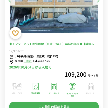
◆インターネット固定回線（有線・Wi-Fi）無料の部屋◆【禁煙ルー
ム】人気の角部屋♪安心の建物AL・宅配ボックス・モニター付きイ
1R/17.87m²
ンターフォン・室内洗濯機完備/深夜23時まで営業スーパー・コープ
JR中央線(快速) 三鷹駅 徒歩15分
みらいまで徒歩約2分＆コンビニまで徒歩約3分
東京都
三鷹市
下連雀4-17-26
2026年10月04日から入居可
109,200
円〜 / 月
バストイレ別
室内洗濯機
オートロック
エレベーター
インターネット
無料
この物件の詳細を見る