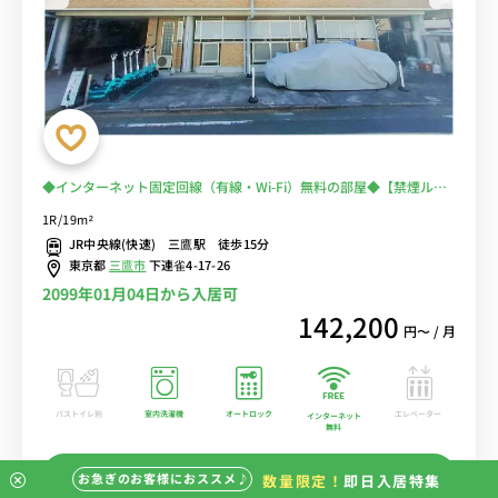
◆インターネット固定回線（有線・Wi-Fi）無料の部屋◆【禁煙ルー
ム】人気の角部屋♪安心の建物AL・宅配ボックス・モニター付きイ
1R/19m²
ンターフォン・室内洗濯機完備/杏林大学井の頭キャンパスへ徒歩通
JR中央線(快速) 三鷹駅 徒歩15分
学
東京都
三鷹市
下連雀4-17-26
2099年01月04日から入居可
142,200
円〜 / 月
バストイレ別
室内洗濯機
オートロック
エレベーター
インターネット
無料
この物件の詳細を見る
お急ぎのお客様におススメ♪
数量限定！
即日入居特集