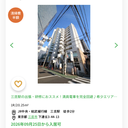
清掃費
半額
三鷹駅の出張・研修におススメ！満員電車を完全回避♪希少エリアの
お部屋！■選べるWi-Fi格安レンタル中！
1R/20.25m²
JR中央・総武緩行線 三鷹駅 徒歩2分
東京都
三鷹市
下連雀3-44-13
2026年09月25日から入居可