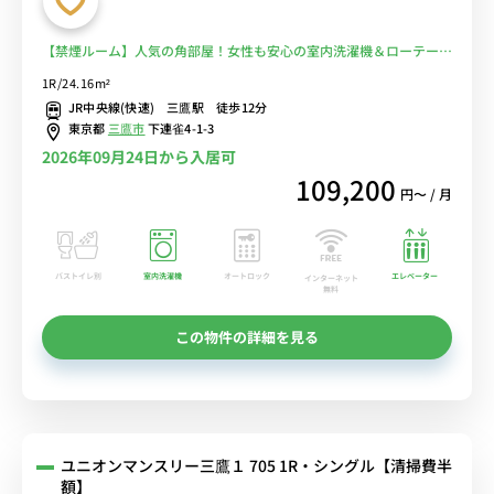
【禁煙ルーム】人気の角部屋！女性も安心の室内洗濯機＆ローテーブ
ル＆ソファ付きの快適なお部屋/コンビニ至近/週末は井の頭恩賜公園
1R/24.16m²
でのんびり■選べるWi-Fi格安レンタル中！
JR中央線(快速) 三鷹駅 徒歩12分
東京都
三鷹市
下連雀4-1-3
2026年09月24日から入居可
109,200
円〜 / 月
バストイレ別
室内洗濯機
オートロック
エレベーター
インターネット
無料
この物件の詳細を見る
ユニオンマンスリー三鷹１ 705 1R・シングル【清掃費半
額】