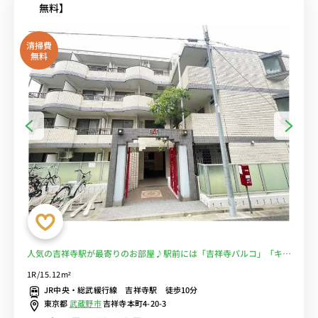
無料】
清掃費
無料
人気の吉祥寺駅が最寄りのお部屋♪駅前には「吉祥寺パルコ」「キラ
リナ京王吉祥寺」などもありお買い物にも便利。駅複数路線利用可で
1R/15.12m²
通勤通学にもおススメ！■選べるWi-Fi格安レンタル中！
JR中央・総武緩行線 吉祥寺駅 徒歩10分
東京都
武蔵野市
吉祥寺本町4-20-3