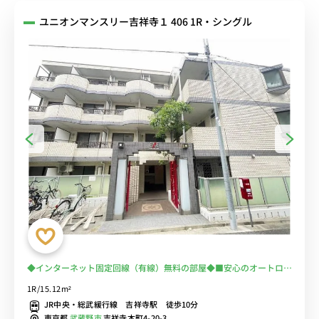
ユニオンマンスリー吉祥寺１ 406 1R・シングル
◆インターネット固定回線（有線）無料の部屋◆■安心のオートロッ
ク完備＆室内洗濯機♪テレワークにおすすめのデスク＆チェア付き♪
1R/15.12m²
２ドア冷蔵庫でたっぷり収納♪■JR線、京王線の利用が可能/東京・
JR中央・総武緩行線 吉祥寺駅 徒歩10分
新宿まで乗換なしでアクセス/井の頭公園で過ごす休日も魅力的
東京都
武蔵野市
吉祥寺本町4-20-3