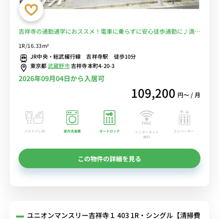
吉祥寺の通勤通学におススメ！電車に乗らずに安心徒歩通勤に♪満員
電車を完全回避で安心 ■選べるWi-Fi格安レンタル中！
1R/16.33m²
JR中央・総武緩行線 吉祥寺駅 徒歩10分
東京都
武蔵野市
吉祥寺本町4-20-3
2026年09月04日から入居可
109,200
円〜 / 月
バストイレ別
室内洗濯機
オートロック
エレベーター
インターネット
無料
この物件の詳細を見る
ユニオンマンスリー吉祥寺１ 403 1R・シングル【清掃費