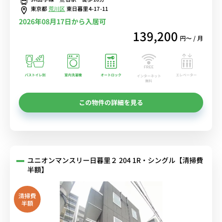
生活家電のあるお部屋■選べるWi-Fi格安レンタル中！
東京都
荒川区
東日暮里4-17-11
2026年08月17日から入居可
139,200
円〜 / 月
バストイレ別
室内洗濯機
オートロック
エレベーター
インターネット
無料
この物件の詳細を見る
ユニオンマンスリー日暮里２ 204 1R・シングル【清掃費
半額】
清掃費
半額