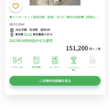
◆インターネット固定回線（有線・Wi-Fi）無料の部屋◆【禁煙ルー
ム】日暮里＆鶯谷が徒歩圏内！出張・研修の徒歩通勤におススメ♪少
1R/11.22m²
し狭い部屋だけど設備充実！
JR山手線 鶯谷駅 徒歩6分
東京都
荒川区
東日暮里4-35-8
2027年10月08日から入居可
151,200
円〜 / 月
バストイレ別
室内洗濯機
オートロック
エレベーター
インターネット
無料
この物件の詳細を見る