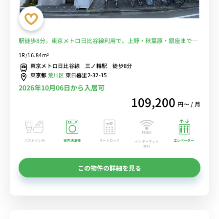
駅徒歩8分。東京メトロ日比谷線利用で、上野・秋葉原・銀座まで直
通。■選べるWi-Fi格安レンタル中！
1R/16.84m²
東京メトロ日比谷線 三ノ輪駅 徒歩8分
東京都
荒川区
東日暮里2-32-15
2026年10月06日から入居可
109,200
円〜 / 月
バストイレ別
室内洗濯機
オートロック
エレベーター
インターネット
無料
この物件の詳細を見る