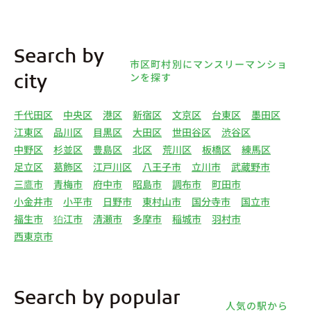
Search by
市区町村別にマンスリーマンショ
ンを探す
city
千代田区
中央区
港区
新宿区
文京区
台東区
墨田区
江東区
品川区
目黒区
大田区
世田谷区
渋谷区
中野区
杉並区
豊島区
北区
荒川区
板橋区
練馬区
足立区
葛飾区
江戸川区
八王子市
立川市
武蔵野市
三鷹市
青梅市
府中市
昭島市
調布市
町田市
小金井市
小平市
日野市
東村山市
国分寺市
国立市
福生市
狛江市
清瀬市
多摩市
稲城市
羽村市
西東京市
Search by popular
人気の駅から