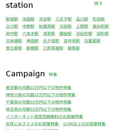
探す
station
新宿駅
池袋駅
渋谷駅
八王子駅
品川駅
町田駅
立川駅
中野駅
秋葉原駅
蒲田駅
上野駅
錦糸町駅
府中駅
六本木駅
浅草駅
銀座駅
浜松町駅
田町駅
日本橋駅
神田駅
北千住駅
吉祥寺駅
日暮里駅
恵比寿駅
新橋駅
三軒茶屋駅
練馬駅
Campaign
特集
東京都の月額10万円以下の物件特集
神奈川県の月額10万円以下の物件特集
千葉県の月額10万円以下の物件特集
埼玉県の月額10万円以下の物件特集
インターネット固定回線無料のお部屋特集
女性におススメのお部屋特集
1LDK以上のお部屋特集