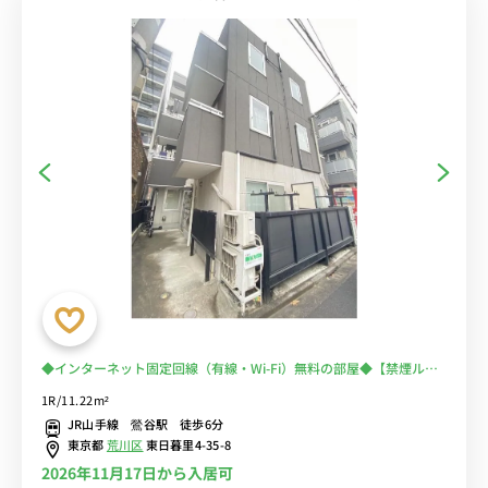
◆インターネット固定回線（有線・Wi-Fi）無料の部屋◆【禁煙ルー
ム】安心のオートロック完備♪人気のバストイレ別♪日暮里＆鶯谷が
1R/11.22m²
徒歩圏内！出張・研修の徒歩通勤におススメ♪
JR山手線 鶯谷駅 徒歩6分
東京都
荒川区
東日暮里4-35-8
2026年11月17日から入居可