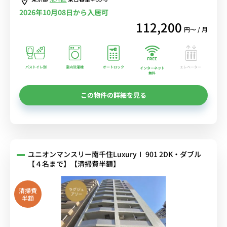
2026年10月08日から入居可
112,200
円〜 / 月
バストイレ別
室内洗濯機
オートロック
エレベーター
インターネット
無料
この物件の詳細を見る
ユニオンマンスリー南千住LuxuryⅠ 901 2DK・ダブル
【４名まで】【清掃費半額】
清掃費
半額