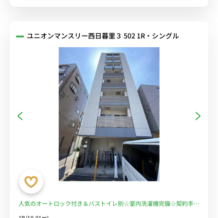
ユニオンマンスリー西日暮里３ 502 1R・シングル
人気のオートロック付き＆バストイレ別☆室内洗濯機完備☆契約手数
料無料☆■選べるWi-Fi格安レンタル中！
1R/19.01m²