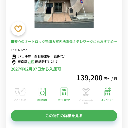
■安心のオートロック完備＆室内洗濯機♪テレワークにもおすすめの
デスク＆チェア付き♪２ドア冷蔵庫でたっぷり収納♪■JR線・京急
1K/16.6m²
本線など多数の炉数の利用が可能/東京・秋葉原・新宿まで乗換なし
JR山手線 西日暮里駅 徒歩7分
でアクセス/コンビニ至近■選べるWi-Fi格安レンタル中！
東京都
北区
田端新町1-24-7
2027年02月07日から入居可
139,200
円〜 / 月
バストイレ別
室内洗濯機
オートロック
エレベーター
インターネット
無料
この物件の詳細を見る