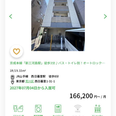
京成本線「新三河島駅」徒歩3分♪バス・トイレ別！オートロック
付！室内洗濯機・浴室乾燥機有！■選べるWi-Fi格安レンタル中！
1R/19.33m²
JR山手線 西日暮里駅 徒歩8分
東京都
荒川区
西日暮里1-31-1
2027年07月04日から入居可
166,200
円〜 / 月
バストイレ別
室内洗濯機
オートロック
エレベーター