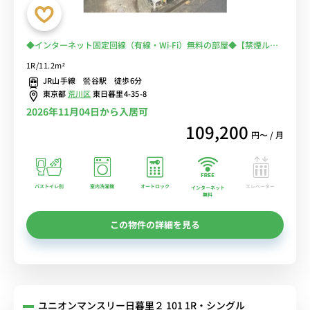
◆インターネット固定回線（有線・Wi-Fi）無料の部屋◆【禁煙ルー
ム】日暮里＆鶯谷が徒歩圏内！出張・研修の徒歩通勤におススメ♪少
1R/11.2m²
し狭い部屋だけど設備充実！
JR山手線 鶯谷駅 徒歩6分
東京都
荒川区
東日暮里4-35-8
2026年11月04日から入居可
109,200
円〜 / 月
バストイレ別
室内洗濯機
オートロック
エレベーター
インターネット
無料
この物件の詳細を見る
ユニオンマンスリー日暮里２ 101 1R・シングル