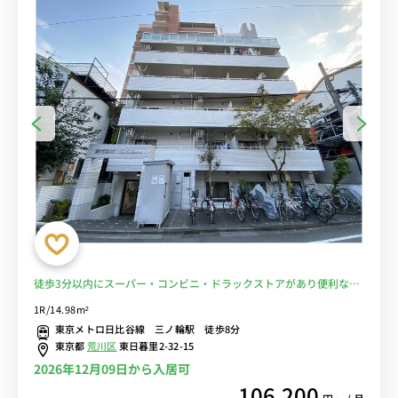
徒歩3分以内にスーパー・コンビニ・ドラックストアがあり便利なエ
リア/セミダブルベッドがある最上階のお部屋■選べるWi-Fi格安レン
1R/14.98m²
タル中！
東京メトロ日比谷線 三ノ輪駅 徒歩8分
東京都
荒川区
東日暮里2-32-15
2026年12月09日から入居可
106,200