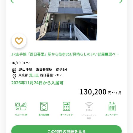
JR山手線「西日暮里」駅から徒歩8分/見晴らしのいい部屋■選べる
Wi-Fi格安レンタル中！
1R/19.01m²
JR山手線 西日暮里駅 徒歩8分
東京都
荒川区
西日暮里1-31-1
2026年11月24日から入居可
130,200
円〜 / 月
バストイレ別
室内洗濯機
オートロック
エレベーター
インターネット
無料
この物件の詳細を見る