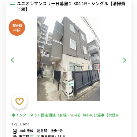
ユニオンマンスリー日暮里２ 304 1R・シングル【清掃費
半額】
清掃費
半額
◆インターネット固定回線（有線・Wi-Fi）無料の部屋◆【禁煙ルー
ム】オートロック完備＆バス、トイレ別/日暮里＆鶯谷が徒歩圏内！
1R/11.2m²
出張・研修の徒歩通勤におススメ♪少し狭い部屋だけど設備充実！出
JR山手線 鶯谷駅 徒歩6分
張のご利用で人気♪
東京都
荒川区
東日暮里4-35-8