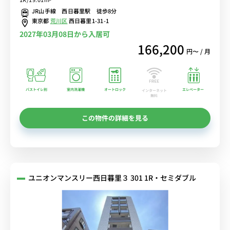
JR山手線 西日暮里駅 徒歩8分
東京都
荒川区
西日暮里1-31-1
2027年03月08日から入居可
166,200
円〜 / 月
バストイレ別
室内洗濯機
オートロック
エレベーター
インターネット
無料
この物件の詳細を見る
ユニオンマンスリー西日暮里３ 301 1R・セミダブル