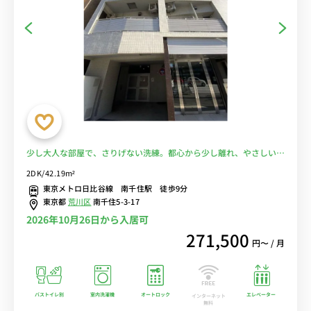
少し大人な部屋で、さりげない洗練。都心から少し離れ、やさしいフ
ェミニンさを感じる■選べるWi-Fi格安レンタル中！
2DK/42.19m²
東京メトロ日比谷線 南千住駅 徒歩9分
東京都
荒川区
南千住5-3-17
2026年10月26日から入居可
271,500
円〜 / 月
バストイレ別
室内洗濯機
オートロック
エレベーター
インターネット
無料