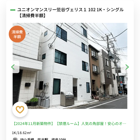
ユニオンマンスリー鶯谷ヴェリス１ 102 1K・シングル
【清掃費半額】
清掃費
半額
【2024年11月新築物件】【禁煙ルーム】人気の角部屋！安心のオー
トロック＆モニター付きインターフォン完備/便利な浴室乾燥機付き
1K/18.62m²
＆温水洗浄便座付き/デスク・チェア＆たっぷり収納2ドア冷蔵庫など
JR山手線 鶯谷駅 徒歩10分