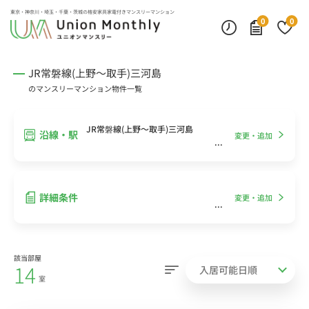
インターネット無料
モニター付きインターフォン
デスクランプ・フロアランプ
東京・神奈川・埼玉・千葉・茨城の
格安家具家電付きマンスリーマンション
0
0
JR常磐線(上野～取手)三河島
のマンスリーマンション物件一覧
JR常磐線(上野～取手)三河島
沿線・駅
変更・追加
詳細条件
変更・追加
該当部屋
14
室