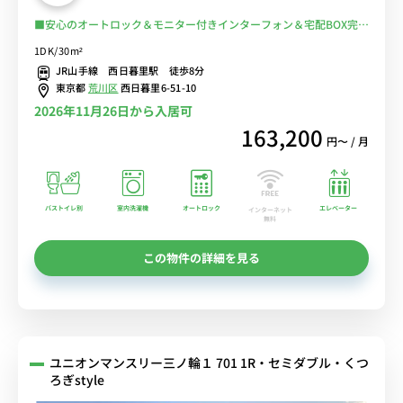
■安心のオートロック＆モニター付きインターフォン＆宅配BOX完備
♪便利なダイニングセット付♪人気のバストイレ別・浴室乾燥機・独
1DK/30m²
立洗面台♪うれしい２口IHコンロ♪■山手線 西日暮里駅から徒歩8分
JR山手線 西日暮里駅 徒歩8分
■選べるWi-Fi格安レンタル中！
東京都
荒川区
西日暮里6-51-10
2026年11月26日から入居可
163,200
円〜 / 月
バストイレ別
室内洗濯機
オートロック
エレベーター
インターネット
無料
この物件の詳細を見る
ユニオンマンスリー三ノ輪１ 701 1R・セミダブル・くつ
ろぎstyle