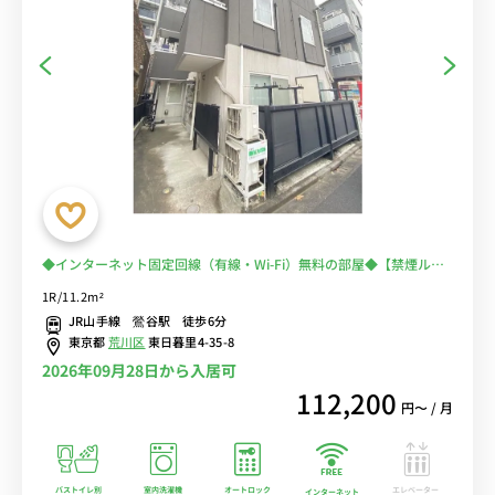
◆インターネット固定回線（有線・Wi-Fi）無料の部屋◆【禁煙ルー
ム】2面採光で快適なお部屋♪1棟複数室ありで法人もまとめて入居
1R/11.2m²
可♪安心のオートロック完備♪人気のバストイレ別♪■JR線・京急
JR山手線 鶯谷駅 徒歩6分
本線の利用が可能/東京・秋葉原・新宿まで乗換なし
東京都
荒川区
東日暮里4-35-8
2026年09月28日から入居可
112,200
円〜 / 月
バストイレ別
室内洗濯機
オートロック
エレベーター
インターネット