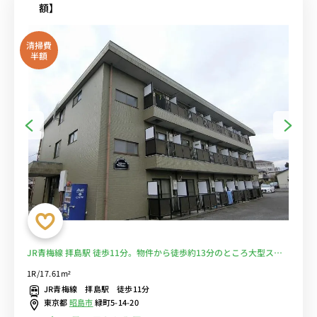
額】
清掃費
半額
JR青梅線 拝島駅 徒歩11分。物件から徒歩約13分のところ大型スー
パーの「イトーヨーカドー 拝島店」あり■選べるWi-Fi格安レンタル
1R/17.61m²
中！
JR青梅線 拝島駅 徒歩11分
東京都
昭島市
緑町5-14-20