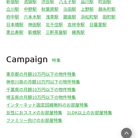
新宿駅
池袋駅
渋谷駅
八王子駅
品川駅
町田駅
立川駅
中野駅
秋葉原駅
蒲田駅
上野駅
錦糸町駅
府中駅
六本木駅
浅草駅
銀座駅
浜松町駅
田町駅
日本橋駅
神田駅
北千住駅
吉祥寺駅
日暮里駅
恵比寿駅
新橋駅
三軒茶屋駅
練馬駅
Campaign
特集
東京都の月額10万円以下の物件特集
神奈川県の月額10万円以下の物件特集
千葉県の月額10万円以下の物件特集
埼玉県の月額10万円以下の物件特集
インターネット固定回線無料のお部屋特集
女性におススメのお部屋特集
1LDK以上のお部屋特集
ファミリー向けのお部屋特集