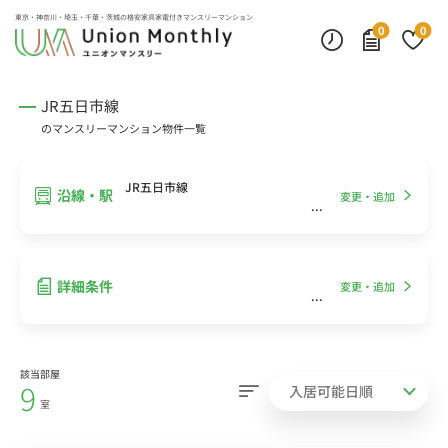
インターネット無料
モニター付きインターフォン
デスクランプ・フロアランプ
東京・神奈川・埼玉・千葉・茨城の
格安家具家電付きマンスリーマンション
0
0
JR五日市線
のマンスリーマンション物件一覧
JR五日市線
沿線・駅
変更・追加
詳細条件
変更・追加
該当部屋
9
室