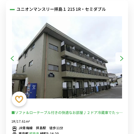
ユニオンマンスリー拝島１ 215 1R・セミダブル
■ソファ＆ローテーブル付きの快適なお部屋♪２ドア冷蔵庫でたっぷ
り収納♪■JR線・西部新宿線の2路線利用可能/西武新宿や立川まで
1R/17.61m²
乗換なし/物件から徒歩約13分のところ大型スーパーの「イトーヨー
JR青梅線 拝島駅 徒歩11分
カドー 拝島店」■選べるWi-Fi格安レンタル中
東京都
昭島市
緑町5-14-20