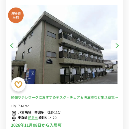
清掃費
半額
勉強やテレワークにおすすめデスク・チェア＆洗濯機など生活家電の
あるお部屋/JR青梅線利用で、立川駅へダイレクトアクセス■選べる
1R/17.61m²
Wi-Fi格安レンタル中！
JR青梅線 拝島駅 徒歩11分
東京都
昭島市
緑町5-14-20
2026年11月08日から入居可