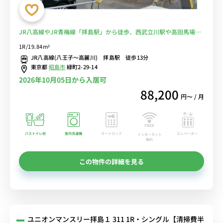
JR八高線やJR青梅線「拝島駅」から徒歩、西武立川駅や高田馬場駅
へ乗換なし/人気のバストイレ別＆デスクや生活家電のあるお部屋■
1R/19.84m²
選べるWi-Fi格安レンタル中！
JR八高線(八王子～高麗川) 拝島駅 徒歩13分
東京都
昭島市
緑町2-29-14
2026年10月05日から入居可
88,200
円〜 / 月
バストイレ別
室内洗濯機
オートロック
エレベーター
インターネット
無料
この物件の詳細を見る
ユニオンマンスリー拝島１ 311 1R・シングル【清掃費半