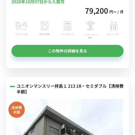
2026年10月07日から入居可
79,200
円〜 / 月
バストイレ別
室内洗濯機
オートロック
エレベーター
インターネット
無料
この物件の詳細を見る
ユニオンマンスリー拝島１ 213 1R・セミダブル【清掃費
半額】
清掃費
半額