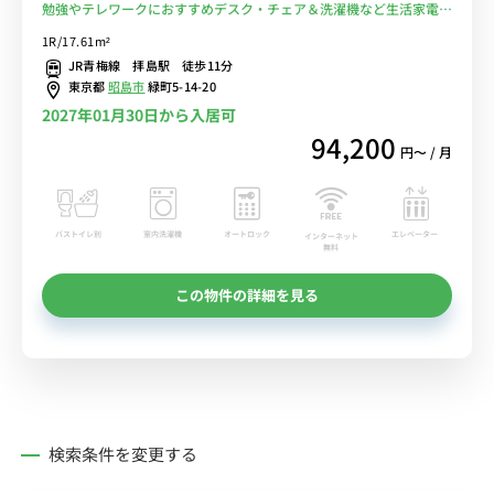
勉強やテレワークにおすすめデスク・チェア＆洗濯機など生活家電の
あるお部屋/JR青梅線利用で、立川駅へダイレクトアクセス■選べる
1R/17.61m²
Wi-Fi格安レンタル中！
JR青梅線 拝島駅 徒歩11分
東京都
昭島市
緑町5-14-20
2027年01月30日から入居可
94,200
円〜 / 月
バストイレ別
室内洗濯機
オートロック
エレベーター
インターネット
無料
この物件の詳細を見る
検索条件を変更する