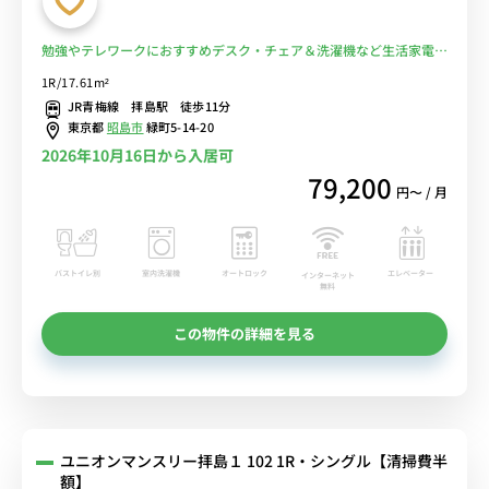
勉強やテレワークにおすすめデスク・チェア＆洗濯機など生活家電の
あるお部屋/JR青梅線利用で、立川駅へダイレクトアクセス■選べる
1R/17.61m²
Wi-Fi格安レンタル中！
JR青梅線 拝島駅 徒歩11分
東京都
昭島市
緑町5-14-20
2026年10月16日から入居可
79,200
円〜 / 月
バストイレ別
室内洗濯機
オートロック
エレベーター
インターネット
無料
この物件の詳細を見る
ユニオンマンスリー拝島１ 102 1R・シングル【清掃費半
額】