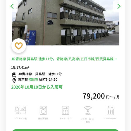
JR青梅線 拝島駅 徒歩11分。青梅線/八高線/五日市線/西武拝島線の4
路線利用可能。くつろげるソファ付き■選べるWi-Fi格安レンタル
1R/17.61m²
中！
JR青梅線 拝島駅 徒歩11分
東京都
昭島市
緑町5-14-20
2026年10月10日から入居可
79,200
円〜 / 月
バストイレ別
室内洗濯機
オートロック
エレベーター
インターネット
無料