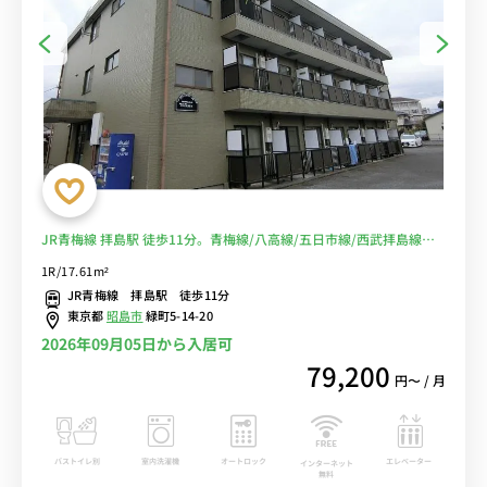
JR青梅線 拝島駅 徒歩11分。青梅線/八高線/五日市線/西武拝島線の4
路線利用可能。角部屋物件■選べるWi-Fi格安レンタル中！
1R/17.61m²
JR青梅線 拝島駅 徒歩11分
東京都
昭島市
緑町5-14-20
2026年09月05日から入居可
79,200
円〜 / 月
バストイレ別
室内洗濯機
オートロック
エレベーター
インターネット
無料