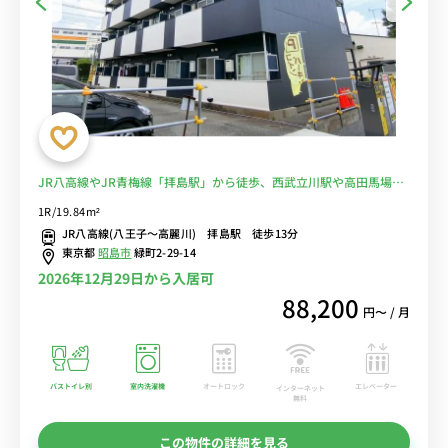
JR八高線やJR青梅線「拝島駅」から徒歩、西武立川駅や高田馬場駅
へ乗換なし/人気のバストイレ別＆ソファや生活家電のあるお部屋■
1R/19.84m²
選べるWi-Fi格安レンタル中！
JR八高線(八王子～高麗川) 拝島駅 徒歩13分
東京都
昭島市
緑町2-29-14
2026年12月29日から入居可
88,200
円〜 / 月
バストイレ別
室内洗濯機
オートロック
エレベーター
インターネット
無料
この物件の詳細を見る