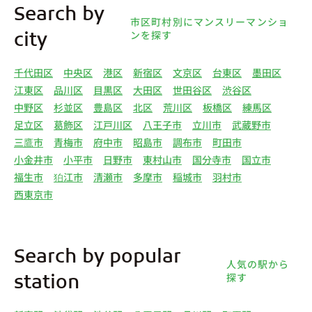
Search by
市区町村別にマンスリーマンショ
ンを探す
city
千代田区
中央区
港区
新宿区
文京区
台東区
墨田区
江東区
品川区
目黒区
大田区
世田谷区
渋谷区
中野区
杉並区
豊島区
北区
荒川区
板橋区
練馬区
足立区
葛飾区
江戸川区
八王子市
立川市
武蔵野市
三鷹市
青梅市
府中市
昭島市
調布市
町田市
小金井市
小平市
日野市
東村山市
国分寺市
国立市
福生市
狛江市
清瀬市
多摩市
稲城市
羽村市
西東京市
Search by popular
人気の駅から
探す
station