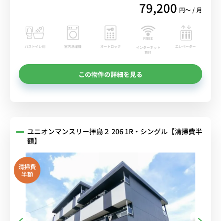
79,200
円〜 / 月
バストイレ別
室内洗濯機
オートロック
エレベーター
インターネット
無料
この物件の詳細を見る
ユニオンマンスリー拝島２ 206 1R・シングル【清掃費半
額】
清掃費
半額