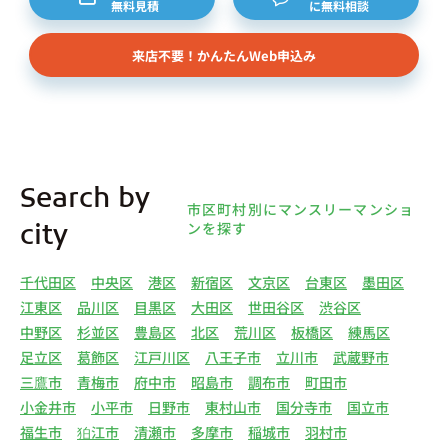
無料見積
に無料相談
来店不要！かんたんWeb申込み
Search by
市区町村別にマンスリーマンショ
ンを探す
city
千代田区
中央区
港区
新宿区
文京区
台東区
墨田区
江東区
品川区
目黒区
大田区
世田谷区
渋谷区
中野区
杉並区
豊島区
北区
荒川区
板橋区
練馬区
足立区
葛飾区
江戸川区
八王子市
立川市
武蔵野市
三鷹市
青梅市
府中市
昭島市
調布市
町田市
小金井市
小平市
日野市
東村山市
国分寺市
国立市
福生市
狛江市
清瀬市
多摩市
稲城市
羽村市