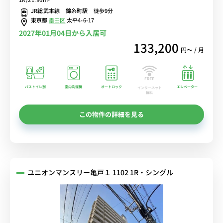
電車を完全回避！■選べるWi-Fi格安レンタル中！
JR総武本線 錦糸町駅 徒歩9分
東京都
墨田区
太平4-6-17
2027年01月04日から入居可
133,200
円〜 / 月
バストイレ別
室内洗濯機
オートロック
エレベーター
インターネット
無料
この物件の詳細を見る
ユニオンマンスリー亀戸１ 1102 1R・シングル