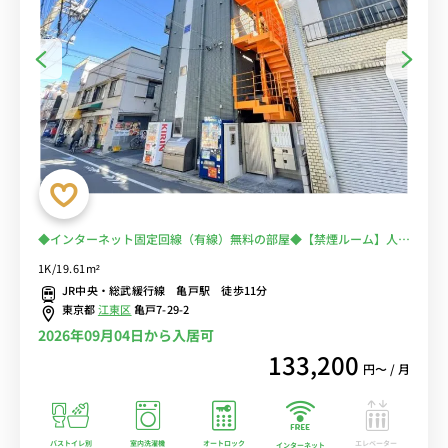
◆インターネット固定回線（有線）無料の部屋◆【禁煙ルーム】人気
の角部屋！安心のオートロック＆モニター付きインターフォン完備/
1K/19.61m²
浴室乾燥機や温水洗浄便座、独立洗面台など設備充実/デスク・チェ
JR中央・総武緩行線 亀戸駅 徒歩11分
ア＆たっぷり収納2ドア冷蔵庫など生活家電のあるお部屋
東京都
江東区
亀戸7-29-2
2026年09月04日から入居可
133,200
円〜 / 月
バストイレ別
室内洗濯機
オートロック
エレベーター
インターネット