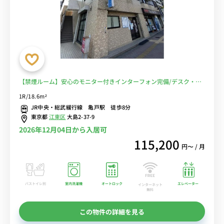
【禁煙ルーム】安心のモニター付きインターフォン完備/デスク・チ
ェア＆たっぷり収納2ドア冷蔵庫など生活家電のあるお部屋■選べる
1R/18.6m²
Wi-Fi格安レンタル中！
JR中央・総武緩行線 亀戸駅 徒歩8分
東京都
江東区
大島2-37-9
2026年12月04日から入居可
115,200
円〜 / 月
バストイレ別
室内洗濯機
オートロック
エレベーター
インターネット
無料
この物件の詳細を見る