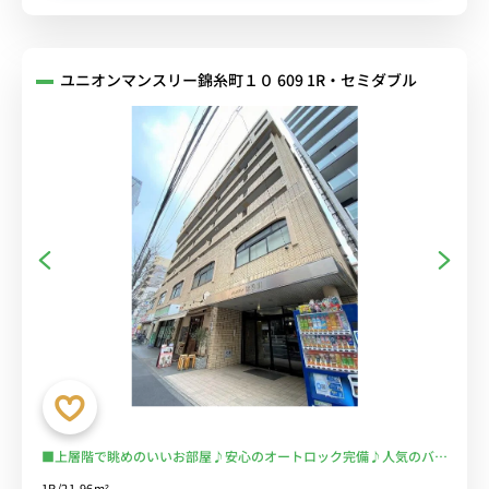
ユニオンマンスリー錦糸町１０ 609 1R・セミダブル
■上層階で眺めのいいお部屋♪安心のオートロック完備♪人気のバス
トイレ別♪錦糸町北口の通勤に最適！錦糸町オリナスの目の前♪満員
1R/21.96m²