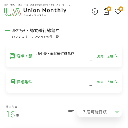
インターネット無料
モニター付きインターフォン
デスクランプ・フロアランプ
東京・神奈川・埼玉・千葉・茨城の
格安家具家電付きマンスリーマンション
0
0
JR中央・総武緩行線亀戸
のマンスリーマンション物件一覧
JR中央・総武緩行線亀戸
沿線・駅
変更・追加
詳細条件
変更・追加
該当部屋
16
室