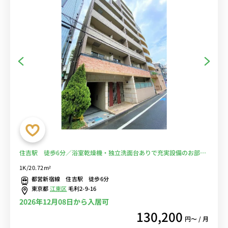
住吉駅 徒歩6分／浴室乾燥機・独立洗面台ありで充実設備のお部屋
■選べるWi-Fi格安レンタル中！
1K/20.72m²
都営新宿線 住吉駅 徒歩6分
東京都
江東区
毛利2-9-16
2026年12月08日から入居可
130,200
円〜 / 月