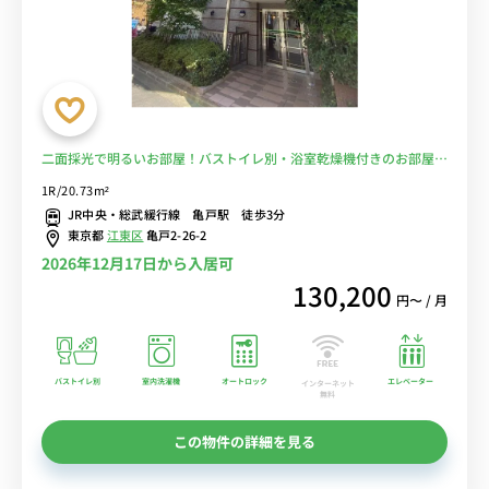
二面採光で明るいお部屋！バストイレ別・浴室乾燥機付きのお部屋。
駅徒歩3分・商店街近くで買い物も便利。■選べるWi-Fi格安レンタル
1R/20.73m²
中！
JR中央・総武緩行線 亀戸駅 徒歩3分
東京都
江東区
亀戸2-26-2
2026年12月17日から入居可
130,200
円〜 / 月
バストイレ別
室内洗濯機
オートロック
エレベーター
インターネット
無料
この物件の詳細を見る