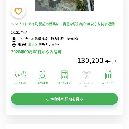
シンプルに錦糸町駅前の勤務に！貴重な駅前物件は安心な徒歩通勤を
実現♪■選べるWi-Fi格安レンタル中！
1K/21.7m²
JR中央・総武緩行線 錦糸町駅 徒歩5分
東京都
墨田区
錦糸１丁目6-9
2026年09月08日から入居可
130,200
円〜 / 月
バストイレ別
室内洗濯機
オートロック
エレベーター
インターネット
無料
この物件の詳細を見る