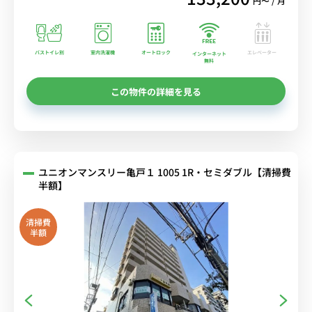
円〜 / 月
バストイレ別
室内洗濯機
オートロック
エレベーター
インターネット
無料
この物件の詳細を見る
ユニオンマンスリー亀戸１ 1005 1R・セミダブル【清掃費
半額】
清掃費
半額