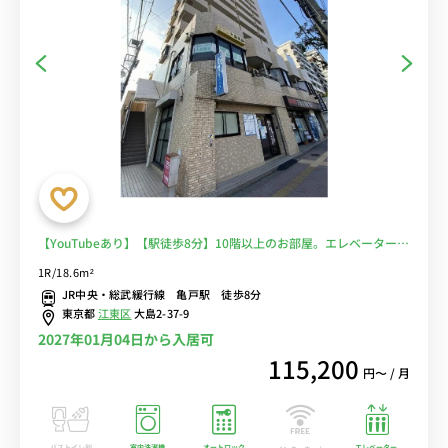
【YouTubeあり】【駅徒歩8分】10階以上のお部屋。エレベーター・
オートロック付きの建物。都営新宿線も徒歩圏内■選べるWi-Fi格安
1R/18.6m²
レンタル中！
JR中央・総武緩行線 亀戸駅 徒歩8分
東京都
江東区
大島2-37-9
2027年01月04日から入居可
115,200
円〜 / 月
バストイレ別
室内洗濯機
オートロック
エレベーター