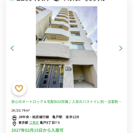
安心のオートロック＆宅配BOX完備♪人気のバストイレ別・浴室乾燥
機♪デスクとチェアのあるお部屋♪■東武亀戸線「亀戸水神駅」徒歩
1K/20.74m²
2分■選べるWi-Fi格安レンタル中！
JR中央・総武緩行線 亀戸駅 徒歩12分
東京都
江東区
亀戸8丁目7-5
2027年02月15日から入居可