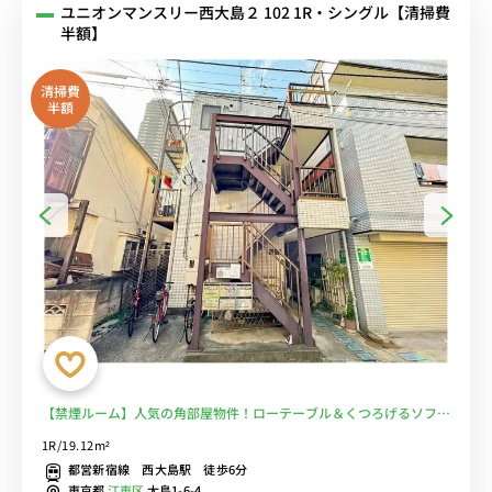
ユニオンマンスリー西大島２ 102 1R・シングル【清掃費
半額】
清掃費
半額
【禁煙ルーム】人気の角部屋物件！ローテーブル＆くつろげるソファ
付き♪物件付近にはコンビニもあり便利■選べるWi-Fi格安レンタル
1R/19.12m²
中！
都営新宿線 西大島駅 徒歩6分
東京都
江東区
大島1-6-4