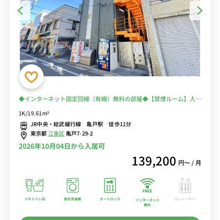
◆インターネット固定回線（有線）無料の部屋◆【禁煙ルーム】人気
の角部屋！安心のオートロック＆モニター付きインターフォン完備/
1K/19.61m²
浴室乾燥機や温水洗浄便座、独立洗面台など設備充実/デスク・チェ
JR中央・総武緩行線 亀戸駅 徒歩11分
ア＆たっぷり収納2ドア冷蔵庫など生活家電のあるお部屋
東京都
江東区
亀戸7-29-2
2026年10月04日から入居可
139,200
円〜 / 月
バストイレ別
室内洗濯機
オートロック
エレベーター
インターネット
無料