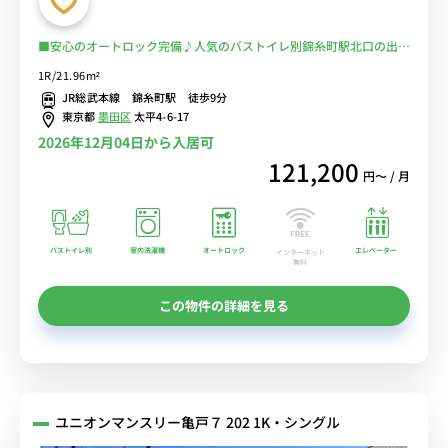
■安心のオートロック完備♪人気のバストイレ別錦糸町駅北口の出張
＆研修におすすめ！ラクラク徒歩通勤で安心♪■選べるWi-Fi格安レ
1R/21.96m²
ンタル中！
JR総武本線 錦糸町駅 徒歩9分
東京都
墨田区
太平4-6-17
2026年12月04日から入居可
121,200
円〜 / 月
バストイレ別
室内洗濯機
オートロック
エレベーター
インターネット
無料
この物件の詳細を見る
ユニオンマンスリー亀戸７ 202 1K・シングル