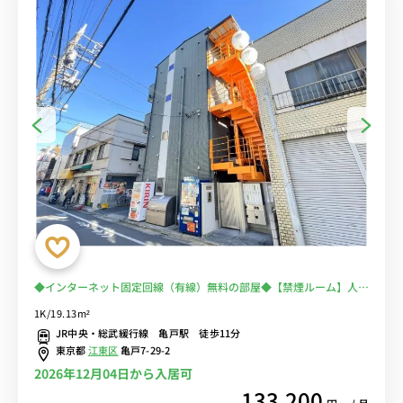
◆インターネット固定回線（有線）無料の部屋◆【禁煙ルーム】人気
のバストイレ別・浴室乾燥機・独立洗面台・温水洗浄便座つきのお部
1K/19.13m²
屋♪女性も安心の建物AL・宅配BOX・モニター付きインターフォ
JR中央・総武緩行線 亀戸駅 徒歩11分
ン・室内洗濯機完備！
東京都
江東区
亀戸7-29-2
2026年12月04日から入居可
133,200