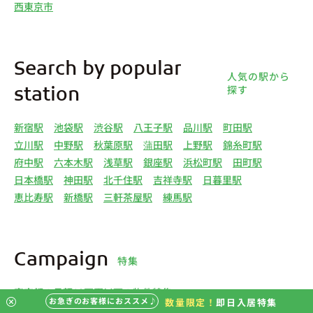
西東京市
Search by popular
人気の駅から
探す
station
新宿駅
池袋駅
渋谷駅
八王子駅
品川駅
町田駅
立川駅
中野駅
秋葉原駅
蒲田駅
上野駅
錦糸町駅
府中駅
六本木駅
浅草駅
銀座駅
浜松町駅
田町駅
日本橋駅
神田駅
北千住駅
吉祥寺駅
日暮里駅
恵比寿駅
新橋駅
三軒茶屋駅
練馬駅
Campaign
特集
東京都の月額10万円以下の物件特集
お急ぎのお客様におススメ♪
数量限定！
即日入居特集
神奈川県の月額10万円以下の物件特集