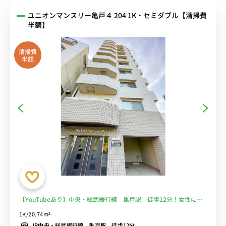
ユニオンマンスリー亀戸４ 204 1K・セミダブル【清掃費
半額】
清掃費
半額
【YouTubeあり】中央・総武緩行線 亀戸駅 徒歩12分！女性にも
安心「オートロック」「室内洗濯機」■選べるWi-Fi格安レンタル
1K/20.74m²
中！
JR中央・総武緩行線 亀戸駅 徒歩12分