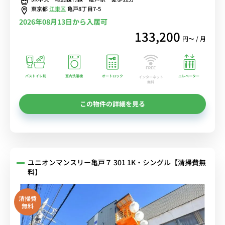
東京都
江東区
亀戸8丁目7-5
2026年08月13日から入居可
133,200
円〜 / 月
バストイレ別
室内洗濯機
オートロック
エレベーター
インターネット
無料
この物件の詳細を見る
ユニオンマンスリー亀戸７ 301 1K・シングル【清掃費無
料】
清掃費
無料