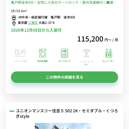
亀戸駅徒歩8分！女性に人気のオートロック・室内洗濯機付☆■選べ
るWi-Fi格安レンタル中！
1R/18.6m²
JR中央・総武緩行線 亀戸駅 徒歩8分
東京都
江東区
大島2-37-9
2026年12月08日から入居可
115,200
円〜 / 月
バストイレ別
室内洗濯機
オートロック
エレベーター
インターネット
無料
この物件の詳細を見る
ユニオンマンスリー住吉５ 502 1K・セミダブル・くつろ
ぎstyle