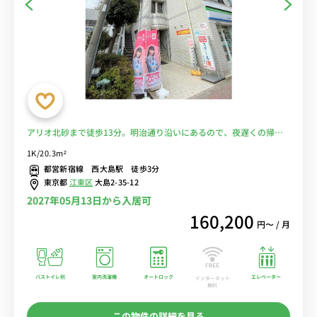
アリオ北砂まで徒歩13分。明治通り沿いにあるので、夜遅くの帰り
でも安心♪■選べるWi-Fi格安レンタル中！
1K/20.3m²
都営新宿線 西大島駅 徒歩3分
東京都
江東区
大島2-35-12
2027年05月13日から入居可
160,200
円〜 / 月
バストイレ別
室内洗濯機
オートロック
エレベーター
インターネット
無料
この物件の詳細を見る