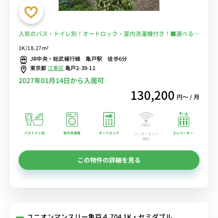
人気のバス・トイレ別！オートロック・室内洗濯機付き！■選べる
Wi-Fi格安レンタル中！
1K/18.27m²
JR中央・総武緩行線 亀戸駅 徒歩6分
東京都
江東区
亀戸2-39-11
2027年01月14日から入居可
130,200
円〜 / 月
バストイレ別
室内洗濯機
オートロック
エレベーター
インターネット
無料
この物件の詳細を見る
ユニオンマンスリー亀戸４ 704 1K・セミダブル