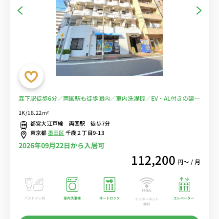
森下駅徒歩6分／両国駅も徒歩圏内／室内洗濯機／EV・AL付きの建物
／コンビニ至近■選べるWi-Fi格安レンタル中！
1K/18.22m²
都営大江戸線 両国駅 徒歩7分
東京都
墨田区
千歳２丁目9-13
2026年09月22日から入居可
112,200
円〜 / 月
バストイレ別
室内洗濯機
オートロック
エレベーター
インターネット
無料