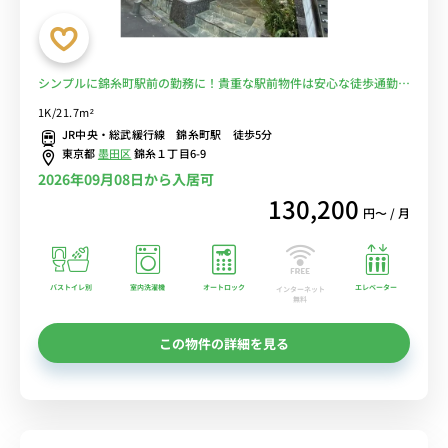
シンプルに錦糸町駅前の勤務に！貴重な駅前物件は安心な徒歩通勤を
実現♪■選べるWi-Fi格安レンタル中！
1K/21.7m²
JR中央・総武緩行線 錦糸町駅 徒歩5分
東京都
墨田区
錦糸１丁目6-9
2026年09月08日から入居可
130,200
円〜 / 月
バストイレ別
室内洗濯機
オートロック
エレベーター
インターネット
無料
この物件の詳細を見る