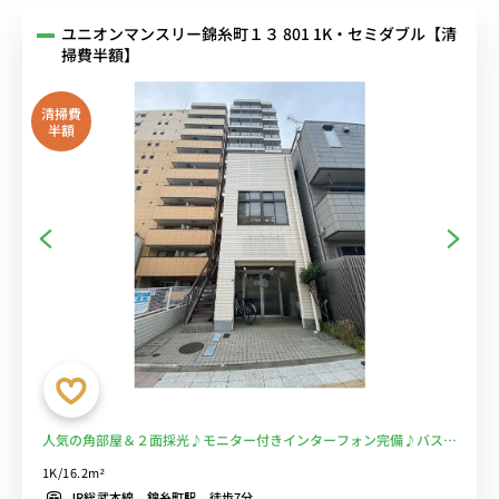
ユニオンマンスリー錦糸町１３ 801 1K・セミダブル【清
掃費半額】
清掃費
半額
人気の角部屋＆２面採光♪モニター付きインターフォン完備♪バスト
イレ別・洗浄便座♪おしゃれな壁紙♪JR線「錦糸町駅」徒歩7分。駅
1K/16.2m²
前にスーパー「ジャパンミート生鮮館」＆マンション付近に「マルエ
JR総武本線 錦糸町駅 徒歩7分