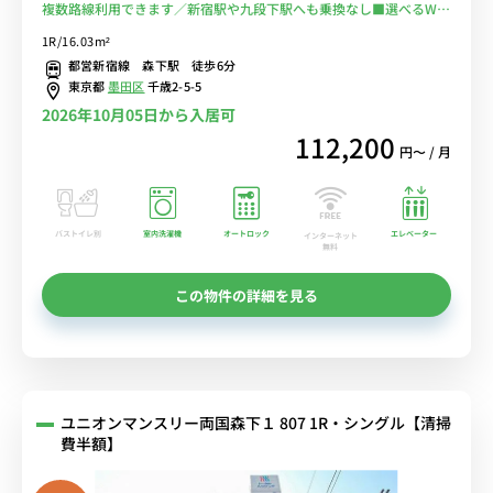
複数路線利用できます／新宿駅や九段下駅へも乗換なし■選べるWi-
Fi格安レンタル中！
1R/16.03m²
都営新宿線 森下駅 徒歩6分
東京都
墨田区
千歳2-5-5
2026年10月05日から入居可
112,200
円〜 / 月
バストイレ別
室内洗濯機
オートロック
エレベーター
インターネット
無料
この物件の詳細を見る
ユニオンマンスリー両国森下１ 807 1R・シングル【清掃
費半額】