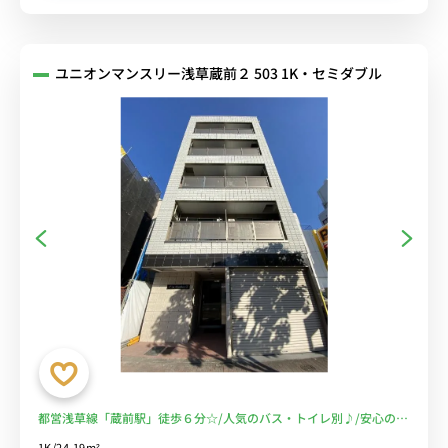
ユニオンマンスリー浅草蔵前２ 503 1K・セミダブル
都営浅草線「蔵前駅」徒歩６分☆/人気のバス・トイレ別♪/安心のオ
ートロック付き！/周辺にコンビニ・飲食店あり♪/■選べるWi-Fi格
1K/24.19m²