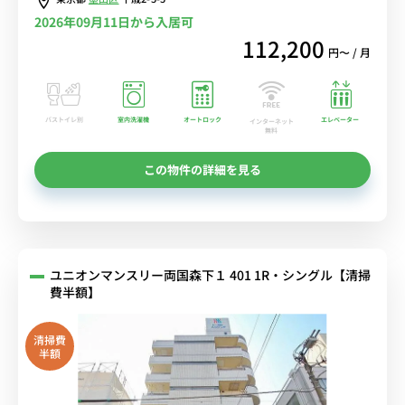
2026年09月11日から入居可
112,200
円〜 / 月
バストイレ別
室内洗濯機
オートロック
エレベーター
インターネット
無料
この物件の詳細を見る
ユニオンマンスリー両国森下１ 401 1R・シングル【清掃
費半額】
清掃費
半額