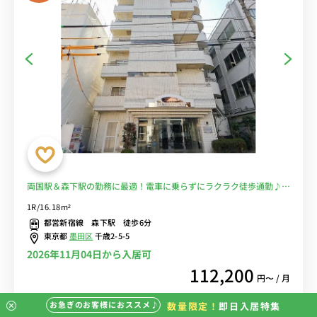
両国駅＆森下駅の勤務に最適！電車に乗らずにラクラク徒歩通勤♪ス
ーパー徒歩３分！■選べるWi-Fi格安レンタル中！
1R/16.18m²
都営新宿線 森下駅 徒歩6分
東京都
墨田区
千歳2-5-5
2026年11月04日から入居可
112,200
円〜 / 月
お急ぎのお客様におススメ♪
数量限定！
即日入居特集