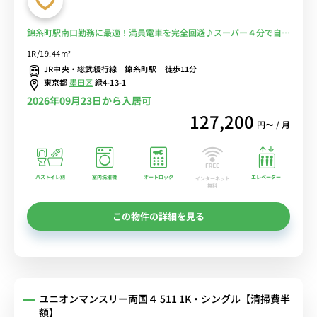
錦糸町駅南口勤務に最適！満員電車を完全回避♪スーパー４分で自炊
で節約！■選べるWi-Fi格安レンタル中！
1R/19.44m²
JR中央・総武緩行線 錦糸町駅 徒歩11分
東京都
墨田区
緑4-13-1
2026年09月23日から入居可
127,200
円〜 / 月
バストイレ別
室内洗濯機
オートロック
エレベーター
インターネット
無料
この物件の詳細を見る
ユニオンマンスリー両国４ 511 1K・シングル【清掃費半
額】