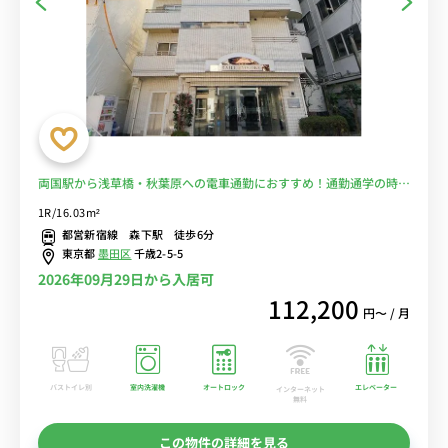
両国駅から浅草橋・秋葉原への電車通勤におすすめ！通勤通学の時間
を短縮♪スーパー３分■選べるWi-Fi格安レンタル中！
1R/16.03m²
都営新宿線 森下駅 徒歩6分
東京都
墨田区
千歳2-5-5
2026年09月29日から入居可
112,200
円〜 / 月
バストイレ別
室内洗濯機
オートロック
エレベーター
インターネット
無料
この物件の詳細を見る