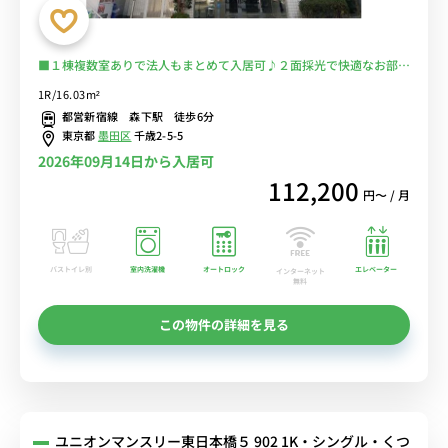
■１棟複数室ありで法人もまとめて入居可♪２面採光で快適なお部屋
♪安心のオートロック完備＆室内洗濯機♪デスク＆チェア付きでテレ
1R/16.03m²
ワークにもおすすめ♪■都営新宿線・大江戸線の２路線利用可能/新
都営新宿線 森下駅 徒歩6分
宿まで乗換なしでアクセス■選べるWi-Fi格安レンタル中！
東京都
墨田区
千歳2-5-5
2026年09月14日から入居可
112,200
円〜 / 月
バストイレ別
室内洗濯機
オートロック
エレベーター
インターネット
無料
この物件の詳細を見る
ユニオンマンスリー東日本橋５ 902 1K・シングル・くつ