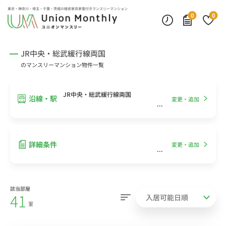
インターネット無料
モニター付きインターフォン
デスクランプ・フロアランプ
東京・神奈川・埼玉・千葉・茨城の
格安家具家電付きマンスリーマンション
0
0
JR中央・総武緩行線両国
のマンスリーマンション物件一覧
JR中央・総武緩行線両国
沿線・駅
変更・追加
詳細条件
変更・追加
該当部屋
41
室