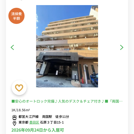
清掃費
半額
■安心のオートロック完備♪人気のデスク＆チェア付き♪■「両国」
「本所吾妻橋」「錦糸町」などの駅が徒歩圏内■選べるWi-Fi格安レ
1K/18.56m²
ンタル中！
都営大江戸線 両国駅 徒歩11分
東京都
墨田区
石原３丁目15-1
2026年09月24日から入居可