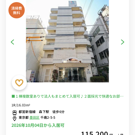
清掃費
無料
■１棟複数室ありで法人もまとめて入居可♪２面採光で快適なお部屋
♪安心のオートロック完備＆室内洗濯機♪デスク＆チェア付きでテレ
1R/16.03m²
ワークにもおすすめ♪■都営新宿線・大江戸線の２路線利用可能/新
都営新宿線 森下駅 徒歩6分
宿まで乗換なしでアクセス■選べるWi-Fi格安レンタル中！
東京都
墨田区
千歳2-5-5
2026年10月04日から入居可
115,200