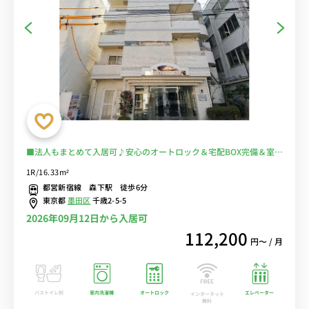
■法人もまとめて入居可♪安心のオートロック＆宅配BOX完備＆室内
洗濯機♪■両国駅から浅草橋・秋葉原への電車通勤におすすめ！通勤
1R/16.33m²
通学の時間を短縮♪スーパー３分■選べるWi-Fi格安レンタル中！
都営新宿線 森下駅 徒歩6分
東京都
墨田区
千歳2-5-5
2026年09月12日から入居可
112,200
円〜 / 月
バストイレ別
室内洗濯機
オートロック
エレベーター
インターネット
無料