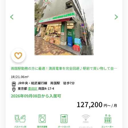
両国駅勤務の方に最適！満員電車を完全回避♪駅前で買い物して自炊
OK！■選べるWi-Fi格安レンタル中！
1R/21.06m²
JR中央・総武緩行線 両国駅 徒歩7分
東京都
墨田区
両国4-17-4
2026年09月08日から入居可
127,200
円〜 / 月
バストイレ別
室内洗濯機
オートロック
エレベーター
インターネット