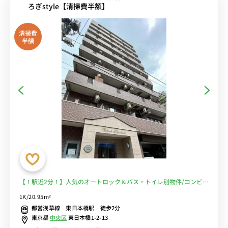
ろぎstyle【清掃費半額】
清掃費
半額
【！駅近2分！】人気のオートロック＆バス・トイレ別物件/コンビニ
至近で生活しやすい/【角部屋】■選べるWi-Fi格安レンタル中！
1K/20.95m²
都営浅草線 東日本橋駅 徒歩2分
東京都
中央区
東日本橋1-2-13