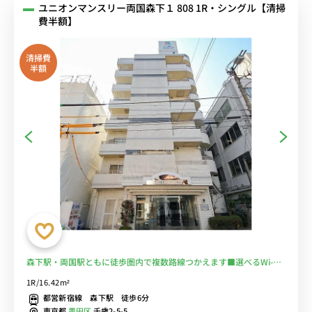
ユニオンマンスリー両国森下１ 808 1R・シングル【清掃
費半額】
清掃費
半額
森下駅・両国駅ともに徒歩圏内で複数路線つかえます■選べるWi-Fi
格安レンタル中！
1R/16.42m²
都営新宿線 森下駅 徒歩6分
東京都
墨田区
千歳2-5-5