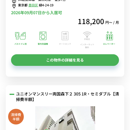
ツ 両国亀沢店」あり！■選べるWi-Fi格安レンタル中！
東京都
墨田区
緑4-24-19
2026年09月07日から入居可
118,200
円〜 / 月
バストイレ別
室内洗濯機
オートロック
エレベーター
インターネット
無料
この物件の詳細を見る
ユニオンマンスリー両国森下２ 305 1R・セミダブル【清
掃費半額】
清掃費
半額