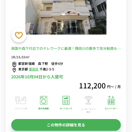
両国や森下付近でのテレワークに最適！隅田川の散歩で気分転換も
♪■選べるWi-Fi格安レンタル中！
1R/16.03m²
都営新宿線 森下駅 徒歩6分
東京都
墨田区
千歳2-5-5
2026年10月04日から入居可
112,200
円〜 / 月
バストイレ別
室内洗濯機
オートロック
エレベーター
インターネット
無料
この物件の詳細を見る