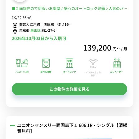
■２面採光ので明るいお部屋♪安心のオートロック完備♪人気のバス
トイレ別・浴室乾燥機♪うれしい２口ガスコンロ付き♪都営大江戸線
1K/22.56m²
「両国駅」徒歩１分/コンビニ至近の好立地！■選べるWi-Fi格安レン
都営大江戸線 両国駅 徒歩1分
タル中！
東京都
墨田区
緑1-27-6
2026年10月03日から入居可
139,200
円〜 / 月
バストイレ別
室内洗濯機
オートロック
エレベーター
インターネット
無料
この物件の詳細を見る
ユニオンマンスリー両国森下１ 606 1R・シングル【清掃
費無料】