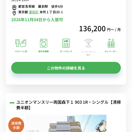
安レンタル中！
都営浅草線 蔵前駅 徒歩6分
東京都
墨田区
本所１丁目20-1
2026年11月04日から入居可
136,200
円〜 / 月
バストイレ別
室内洗濯機
オートロック
エレベーター
インターネット
無料
この物件の詳細を見る
ユニオンマンスリー両国森下１ 903 1R・シングル【清掃
費半額】
清掃費
半額