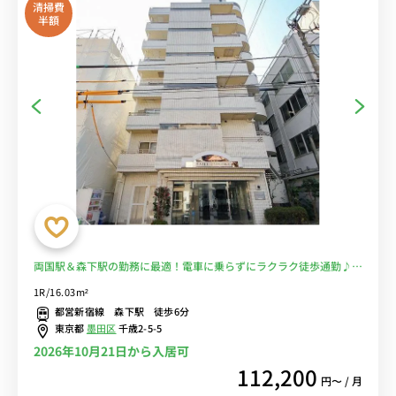
清掃費
半額
両国駅＆森下駅の勤務に最適！電車に乗らずにラクラク徒歩通勤♪ス
ーパー徒歩３分！■選べるWi-Fi格安レンタル中！
1R/16.03m²
都営新宿線 森下駅 徒歩6分
東京都
墨田区
千歳2-5-5
2026年10月21日から入居可
112,200
円〜 / 月