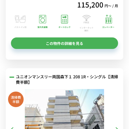
115,200
円〜 / 月
バストイレ別
室内洗濯機
オートロック
エレベーター
インターネット
無料
この物件の詳細を見る
ユニオンマンスリー両国森下１ 208 1R・シングル【清掃
費半額】
清掃費
半額