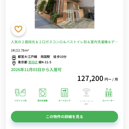
人気の２面採光＆２口ガスコンロ＆バストイレ別＆室内洗濯機＆デス
ク・チェアのお部屋♪快適広々22.78㎡■選べるWi-Fi格安レンタル
1R/22.78m²
中！
都営大江戸線 両国駅 徒歩10分
東京都
墨田区
緑4-31-5
2026年11月03日から入居可
127,200
円〜 / 月
バストイレ別
室内洗濯機
オートロック
エレベーター
インターネット
無料
この物件の詳細を見る