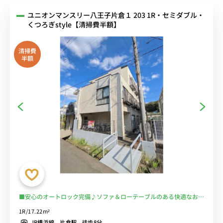
ユニオンマンスリー八王子片倉１ 203 1R・セミダブル・
くつろぎstyle【清掃費半額】
清掃費
半額
■安心のオートロック完備♪ソファ＆ローテーブルのある快適なお部
屋♪■JR横浜線利用で八王子・横浜まで乗換なしでアクセス/片倉城
1R/17.22m²
跡公園や片倉つどいの森公園など自然が多いのも魅力的/コンビニ至
JR横浜線 片倉駅 徒歩8分