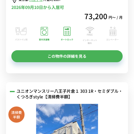
2026年09月10日から入居可
73,200
円〜 / 月
バストイレ別
室内洗濯機
オートロック
エレベーター
インターネット
無料
この物件の詳細を見る
ユニオンマンスリー八王子片倉１ 303 1R・セミダブル・
くつろぎstyle【清掃費半額】
清掃費
半額