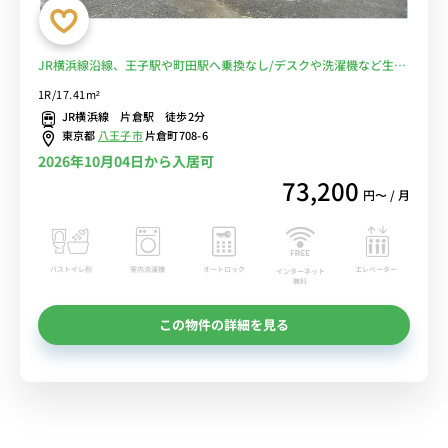
JR横浜線沿線、王子駅や町田駅へ乗換なし/デスクや洗濯機など生活
家電のあるお部屋■選べるWi-Fi格安レンタル中！
1R/17.41m²
JR横浜線 片倉駅 徒歩2分
東京都
八王子市
片倉町708-6
2026年10月04日から入居可
73,200
円〜 / 月
バストイレ別
室内洗濯機
オートロック
エレベーター
インターネット
無料
この物件の詳細を見る