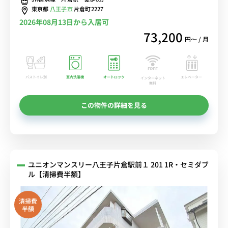
近/駅前にスーパーあり■選べるWi-Fi格安レンタル中！
東京都
八王子市
片倉町2227
2026年08月13日から入居可
73,200
円〜 / 月
バストイレ別
室内洗濯機
オートロック
エレベーター
インターネット
無料
この物件の詳細を見る
ユニオンマンスリー八王子片倉駅前１ 201 1R・セミダブ
ル【清掃費半額】
清掃費
半額