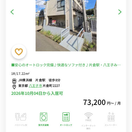
■安心のオートロック完備♪快適なソファ付き♪片倉駅・八王子みな
み野駅まで徒歩圏の希少物件/コンビニ徒歩２分■選べるWi-Fi格安レ
1R/17.22m²
ンタル中！
JR横浜線 片倉駅 徒歩8分
東京都
八王子市
片倉町2227
2026年10月04日から入居可
73,200
円〜 / 月
バストイレ別
室内洗濯機
オートロック
エレベーター
インターネット
無料