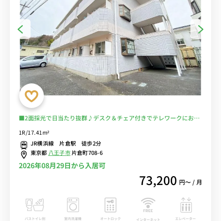
■2面採光で日当たり抜群♪デスク＆チェア付きでテレワークにおす
すめ♪２ドア冷蔵庫でたっぷり収納♪■JR横浜線「片倉駅」徒歩2
1R/17.41m²
分/八王子や町田へ乗換なしでアクセス可能/近隣の片倉城跡公園で充
JR横浜線 片倉駅 徒歩2分
実の休日も■選べるWi-Fi格安レンタル中！
東京都
八王子市
片倉町708-6
2026年08月29日から入居可
73,200
円〜 / 月
バストイレ別
室内洗濯機
オートロック
エレベーター
インターネット