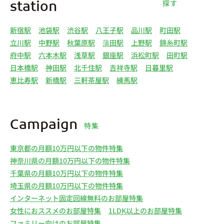
探す
station
新宿駅
池袋駅
渋谷駅
八王子駅
品川駅
町田駅
立川駅
中野駅
秋葉原駅
蒲田駅
上野駅
錦糸町駅
府中駅
六本木駅
浅草駅
銀座駅
浜松町駅
田町駅
日本橋駅
神田駅
北千住駅
吉祥寺駅
日暮里駅
恵比寿駅
新橋駅
三軒茶屋駅
練馬駅
Campaign
特集
東京都の月額10万円以下の物件特集
神奈川県の月額10万円以下の物件特集
千葉県の月額10万円以下の物件特集
埼玉県の月額10万円以下の物件特集
インターネット固定回線無料のお部屋特集
女性におススメのお部屋特集
1LDK以上のお部屋特集
ファミリー向けのお部屋特集