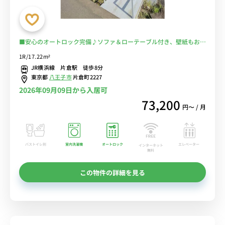
■安心のオートロック完備♪ソファ＆ローテーブル付き、壁紙もおし
ゃれで快適なお部屋♪■JR横浜線利用で八王子・横浜まで乗換なし
1R/17.22m²
でアクセス/片倉城跡公園や片倉つどいの森公園など自然が多いのも
JR横浜線 片倉駅 徒歩8分
魅力的/コンビニ至近/駅前にスーパーあり■選べるWi-Fi格安レンタ
東京都
八王子市
片倉町2227
ル中！
2026年09月09日から入居可
73,200
円〜 / 月
バストイレ別
室内洗濯機
オートロック
エレベーター
インターネット
無料
この物件の詳細を見る