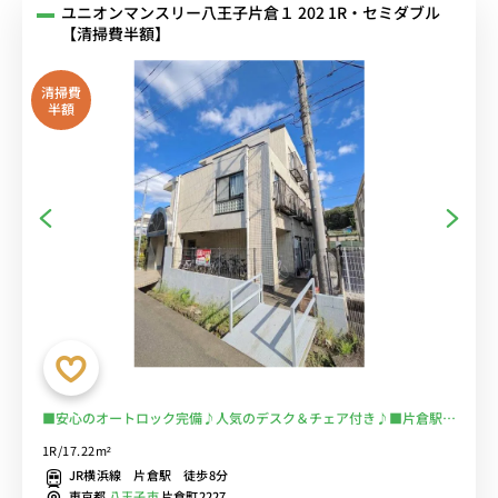
ユニオンマンスリー八王子片倉１ 202 1R・セミダブル
【清掃費半額】
清掃費
半額
■安心のオートロック完備♪人気のデスク＆チェア付き♪■片倉駅・
八王子みなみ野駅まで徒歩圏の希少物件/コンビニ徒歩２分■選べる
1R/17.22m²
Wi-Fi格安レンタル中！
JR横浜線 片倉駅 徒歩8分
東京都
八王子市
片倉町2227