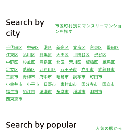
Search by
市区町村別にマンスリーマンショ
ンを探す
city
千代田区
中央区
港区
新宿区
文京区
台東区
墨田区
江東区
品川区
目黒区
大田区
世田谷区
渋谷区
中野区
杉並区
豊島区
北区
荒川区
板橋区
練馬区
足立区
葛飾区
江戸川区
八王子市
立川市
武蔵野市
三鷹市
青梅市
府中市
昭島市
調布市
町田市
小金井市
小平市
日野市
東村山市
国分寺市
国立市
福生市
狛江市
清瀬市
多摩市
稲城市
羽村市
西東京市
Search by popular
人気の駅から