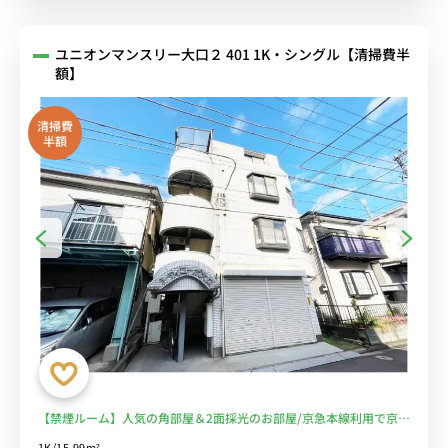
ユニオンマンスリー大口２ 401 1K・シングル【清掃費半
額】
清掃費
半額
【禁煙ルーム】人気の角部屋＆2面採光のお部屋/京急本線利用で京急
鶴見駅や横浜駅まで乗換なし/駅近くには深夜0時まで営業のディスカ
1K/15.99m²