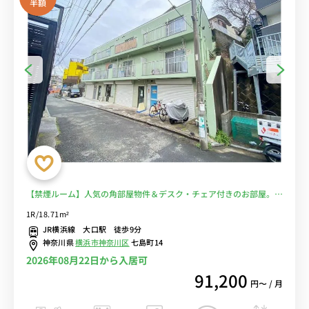
半額
【禁煙ルーム】人気の角部屋物件＆デスク・チェア付きのお部屋。大
口駅西口には「大口通商店街」もあり/横浜駅まで乗り換えなしでア
1R/18.71m²
クセス可能■選べるWi-Fi格安レンタル中！
JR横浜線 大口駅 徒歩9分
神奈川県
横浜市神奈川区
七島町14
2026年08月22日から入居可
91,200
円〜 / 月