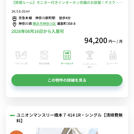
【禁煙ルーム】モニター付きインターホン完備のお部屋！デスク・チ
ェア＆たっぷり収納2ドア冷蔵庫など生活家電のあるお部屋/京急鶴見
1K/16.02m²
駅や横浜駅まで乗換なし■選べるWi-Fi格安レンタル中！
京急本線 神奈川新町駅 徒歩4分
神奈川県
横浜市神奈川区
浦島町358-8
2026年08月16日から入居可
94,200
円〜 / 月
バストイレ別
室内洗濯機
オートロック
エレベーター
インターネット
無料
この物件の詳細を見る
ユニオンマンスリー橋本７ 414 1R・シングル【清掃費無
料】