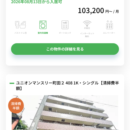
2026年08月13日から入居可
103,200
円〜 / 月
バストイレ別
室内洗濯機
オートロック
エレベーター
インターネット
無料
この物件の詳細を見る
ユニオンマンスリー町田２ 408 1K・シングル【清掃費半
額】
清掃費
半額