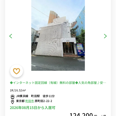
◆インターネット固定回線（有線）無料の部屋◆人気の角部屋♪安心
のモニター付きインターフォン完備♪デスク＆チェア付きでテレワー
1R/16.52m²
クにもおすすめ♪■JR横浜線と小田急小田原線の2路線利用可能/新
JR横浜線 町田駅 徒歩11分
宿・新横浜・相模原へ乗換なし/コンビニ至近
東京都
町田市
原町田2-22-2
2026年08月15日から入居可
124,200