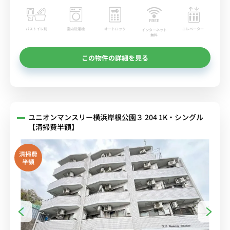
バストイレ別
室内洗濯機
オートロック
エレベーター
インターネット
無料
この物件の詳細を見る
ユニオンマンスリー横浜岸根公園３ 204 1K・シングル
【清掃費半額】
清掃費
半額