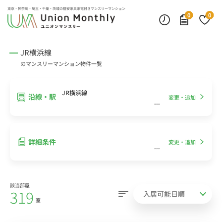
インターネット無料
モニター付きインターフォン
デスクランプ・フロアランプ
東京・神奈川・埼玉・千葉・茨城の
格安家具家電付きマンスリーマンション
0
0
JR横浜線
のマンスリーマンション物件一覧
JR横浜線
沿線・駅
変更・追加
詳細条件
変更・追加
該当部屋
319
室