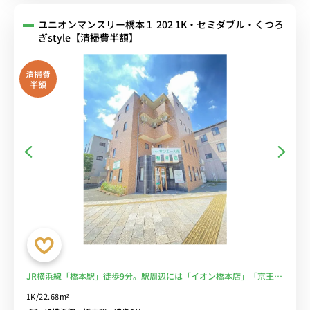
ユニオンマンスリー橋本１ 202 1K・セミダブル・くつろ
ぎstyle【清掃費半額】
清掃費
半額
JR横浜線「橋本駅」徒歩9分。駅周辺には「イオン橋本店」「京王ス
トア橋本店」「ミウィ橋本」など買い物スポット複数あり。■選べる
1K/22.68m²
Wi-Fi格安レンタル中！