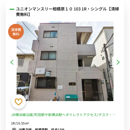
ユニオンマンスリー相模原１０ 103 1R・シングル【清掃
費無料】
清掃費
無料
JR横浜線沿線/町田駅や新横浜駅へダイレクトアクセス/デスク・チ
ェア完備/室内洗濯機や２ドア冷蔵庫など生活家電のあるお部屋■選
1R/16.55m²
べるWi-Fi格安レンタル中！
JR横浜線 相模原駅 徒歩13分