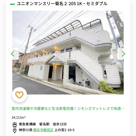
ユニオンマンスリー菊名２ 205 1K・セミダブル
室内洗濯機や冷蔵庫など生活家電完備！シモンズマットレスで快適な
睡眠体験♪テレワークや勉強におすすめデスク・チェアのあるお部屋
1K/22m²
■選べるWi-Fi格安レンタル中！
東急東横線 菊名駅 徒歩15分
神奈川県
横浜市鶴見区
上の宮2-19-5