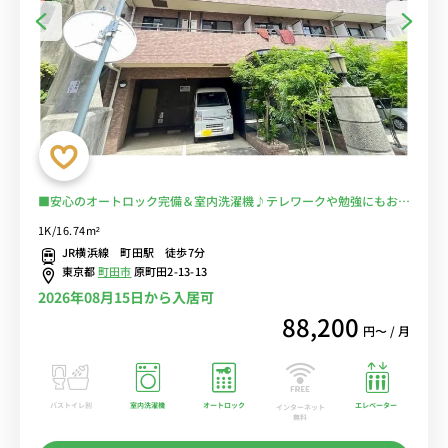
■安心のオートロック完備＆室内洗濯機♪テレワークや勉強にもおす
すめのデスク＆チェア付きのお部屋♪■JR横浜線と小田急小田原線
1K/16.74m²
の２路線利用可能/新宿・新横浜・相模原まで乗換なし■選べるWi-Fi
JR横浜線 町田駅 徒歩7分
格安レンタル中！
東京都
町田市
原町田2-13-13
2026年08月15日から入居可
88,200
円〜 / 月
バストイレ別
室内洗濯機
オートロック
エレベーター
インターネット
無料