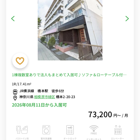
1棟複数室ありで法人もまとめて入居可♪ソファ＆ローテーブル付き
で快適なお部屋♪２ドア冷蔵庫でたっぷり収納♪■JR横浜線、相模
1R/17.41m²
線、京王相模原線の３路線の利用が可能/新宿、新横浜まで乗換なし
JR横浜線 橋本駅 徒歩6分
でアクセス可能■選べるWi-Fi格安レンタル中！
神奈川県
相模原市緑区
橋本2-20-23
2026年08月11日から入居可
73,200
円〜 / 月
バストイレ別
室内洗濯機
オートロック
エレベーター
インターネット