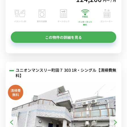
円〜 / 月
バストイレ別
室内洗濯機
オートロック
エレベーター
インターネット
無料
この物件の詳細を見る
ユニオンマンスリー町田７ 303 1R・シングル【清掃費無
料】
清掃費
無料