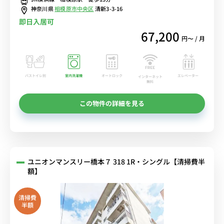
神奈川県
相模原市中央区
清新3-3-16
即日入居可
67,200
円〜 / 月
バストイレ別
室内洗濯機
オートロック
エレベーター
インターネット
無料
この物件の詳細を見る
ユニオンマンスリー橋本７ 318 1R・シングル【清掃費半
額】
清掃費
半額