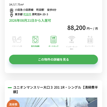
17分。オートロック付き物件で女性の一人暮らしにも安心♪徒歩約1
1K/17.75m²
分圏内にコンビニあり！■選べるWi-Fi格安レンタル中！
小田急小田原線 町田駅 徒歩8分
東京都
町田市
原町田4-20-3
2026年08月21日から入居可
88,200
円〜 / 月
バストイレ別
室内洗濯機
オートロック
エレベーター
インターネット
無料
この物件の詳細を見る
ユニオンマンスリー大口３ 201 1R・シングル【清掃費半
額】
清掃費