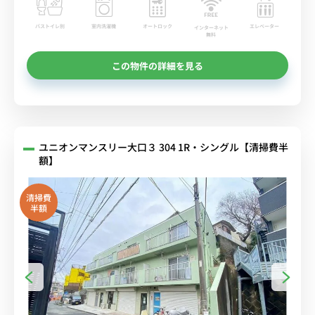
バストイレ別
室内洗濯機
オートロック
エレベーター
インターネット
無料
この物件の詳細を見る
ユニオンマンスリー大口３ 304 1R・シングル【清掃費半
額】
清掃費
半額