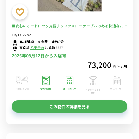
■安心のオートロック完備♪ソファ＆ローテーブルのある快適なお部
屋♪■JR横浜線利用で八王子・横浜まで乗換なしでアクセス/片倉城
1R/17.22m²
跡公園や片倉つどいの森公園など自然が多いのも魅力的/コンビニ至
JR横浜線 片倉駅 徒歩8分
近/駅前にスーパーあり■選べるWi-Fi格安レンタル中！
東京都
八王子市
片倉町2227
2026年08月12日から入居可
73,200
円〜 / 月
バストイレ別
室内洗濯機
オートロック
エレベーター
インターネット
無料
この物件の詳細を見る