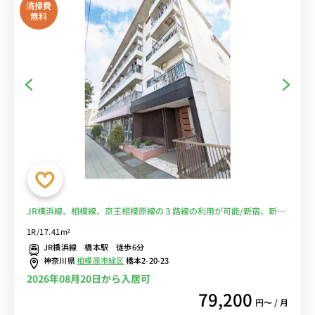
清掃費
無料
JR横浜線、相模線、京王相模原線の３路線の利用が可能/新宿、新横
浜まで乗換なしでアクセス可能。駅前にはイオンやアリオなど商業施
1R/17.41m²
設も充実■選べるWi-Fi格安レンタル中！
JR横浜線 橋本駅 徒歩6分
神奈川県
相模原市緑区
橋本2-20-23
2026年08月20日から入居可
79,200
円〜 / 月