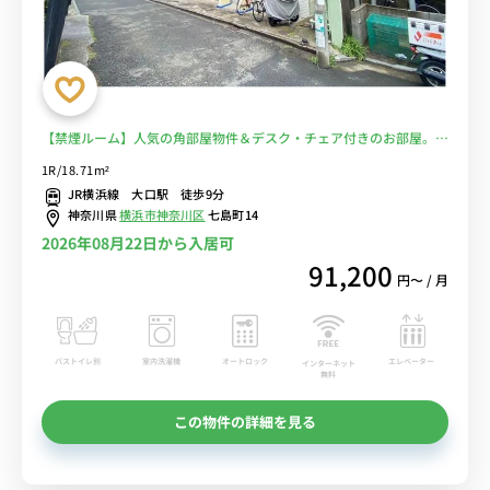
【禁煙ルーム】人気の角部屋物件＆デスク・チェア付きのお部屋。大
口駅西口には「大口通商店街」もあり/横浜駅まで乗り換えなしでア
1R/18.71m²
クセス可能■選べるWi-Fi格安レンタル中！
JR横浜線 大口駅 徒歩9分
神奈川県
横浜市神奈川区
七島町14
2026年08月22日から入居可
91,200
円〜 / 月
バストイレ別
室内洗濯機
オートロック
エレベーター
インターネット
無料
この物件の詳細を見る