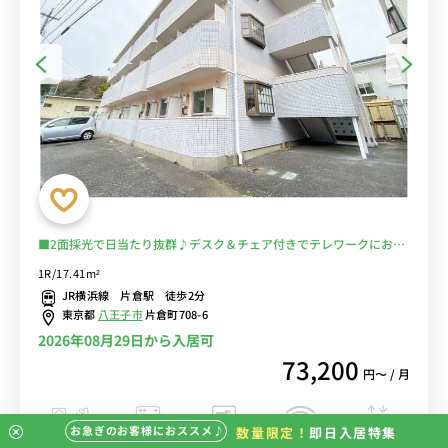
■2面採光で日当たり抜群♪デスク＆チェア付きでテレワークにおす
すめ♪２ドア冷蔵庫でたっぷり収納♪■JR横浜線「片倉駅」徒歩2
1R/17.41m²
分/八王子や町田へ乗換なしでアクセス可能/近隣の片倉城跡公園で充
JR横浜線 片倉駅 徒歩2分
実の休日も■選べるWi-Fi格安レンタル中！
東京都
八王子市
片倉町708-6
2026年08月29日から入居可
73,200
円〜 / 月
お急ぎのお客様におススメ♪
数量限定！
即日入居特集
バストイレ別
室内洗濯機
オートロック
エレベーター