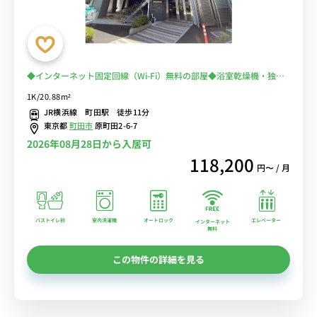
◆インターネット固定回線（Wi-Fi）無料の部屋◆浴室乾燥機・独立
洗面台有りの大人気物件♪
1K/20.88m²
JR横浜線 町田駅 徒歩11分
東京都
町田市
原町田2-6-7
2026年08月28日から入居可
118,200
円〜 / 月
バストイレ別
室内洗濯機
オートロック
エレベーター
インターネット
無料
この物件の詳細を見る