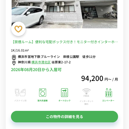
【禁煙ルーム】便利な宅配ボックス付き！モニター付きインターホン
＆オートロック完備のお部屋/横浜駅へのアクセス良好/休日は岸根公
1K/16.01m²
園でお散歩も◎■選べるWi-Fi格安レンタル中！
横浜市営地下鉄ブルーライン 岸根公園駅 徒歩11分
神奈川県
横浜市港北区
篠原東2-17-2
2026年08月20日から入居可
94,200
円〜 / 月
バストイレ別
室内洗濯機
オートロック
エレベーター
インターネット
無料
この物件の詳細を見る