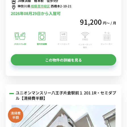
JR横浜線 橋本駅 徒歩9分
神奈川県
相模原市緑区
西橋本2-10-21
2026年08月29日から入居可
91,200
円〜 / 月
バストイレ別
室内洗濯機
オートロック
エレベーター
インターネット
無料
この物件の詳細を見る
ユニオンマンスリー八王子片倉駅前１ 201 1R・セミダブ
ル【清掃費半額】
清掃費
半額