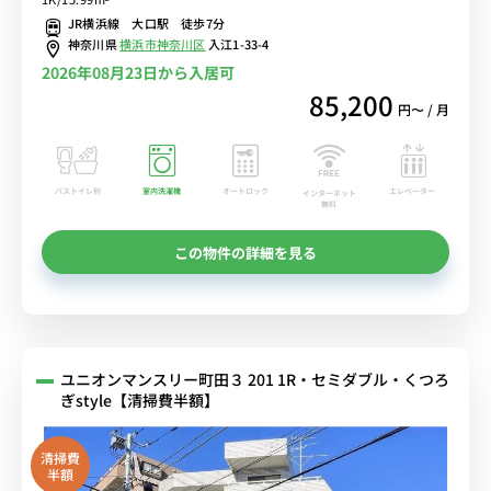
ウントストア・MEGAドン・キホーテやライフがあり買い物に便利■
JR横浜線 大口駅 徒歩7分
選べるWi-Fi格安レンタル中！
神奈川県
横浜市神奈川区
入江1-33-4
2026年08月23日から入居可
85,200
円〜 / 月
バストイレ別
室内洗濯機
オートロック
エレベーター
インターネット
無料
この物件の詳細を見る
ユニオンマンスリー町田３ 201 1R・セミダブル・くつろ
ぎstyle【清掃費半額】
清掃費
半額