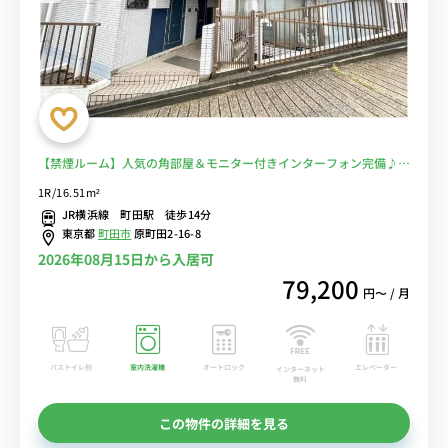
【禁煙ルーム】人気の角部屋＆モニター付きインターフォン完備♪デ
スクや室内洗濯機など生活家電があるお部屋/JR横浜線と小田急小田
1R/16.51m²
原線が利用できるのでおでかけや通勤通学に便利■選べるWi-Fi格安
JR横浜線 町田駅 徒歩14分
レンタル中！
東京都
町田市
原町田2-16-8
2026年08月15日から入居可
79,200
円〜 / 月
バストイレ別
室内洗濯機
オートロック
エレベーター
インターネット
無料
この物件の詳細を見る