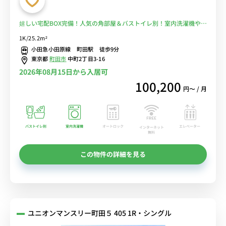
嬉しい宅配BOX完備！人気の角部屋＆バストイレ別！室内洗濯機や冷
蔵庫など生活家電あり♪トゥルースリーパーで快適睡眠を体験■選べ
1K/25.2m²
るWi-Fi格安レンタル中！
小田急小田原線 町田駅 徒歩9分
東京都
町田市
中町2丁目3-16
2026年08月15日から入居可
100,200
円〜 / 月
バストイレ別
室内洗濯機
オートロック
エレベーター
インターネット
無料
この物件の詳細を見る
ユニオンマンスリー町田５ 405 1R・シングル