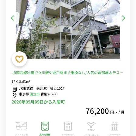
JR南武線利用で立川駅や登戸駅まで乗換なし/人気の角部屋＆デスク
や生活家電があるお部屋■選べるWi-Fi格安レンタル中！
1R/18.63m²
JR南武線 矢川駅 徒歩15分
東京都
国立市
青柳2-6-36
2026年09月09日から入居可
76,200
円〜 / 月
バストイレ別
室内洗濯機
オートロック
エレベーター
インターネット