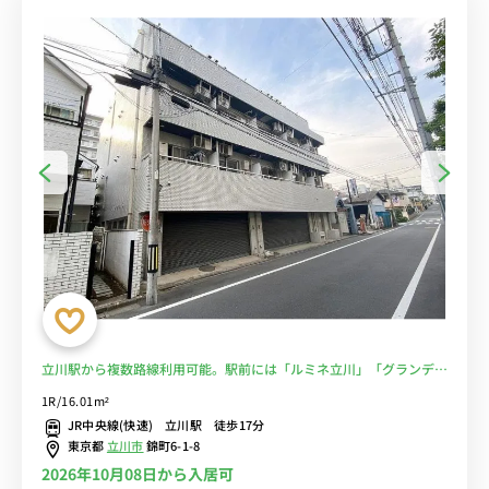
立川駅から複数路線利用可能。駅前には「ルミネ立川」「グランデュ
オ立川」などのショッピングモールあり■選べるWi-Fi格安レンタル
1R/16.01m²
中！
JR中央線(快速) 立川駅 徒歩17分
東京都
立川市
錦町6-1-8
2026年10月08日から入居可