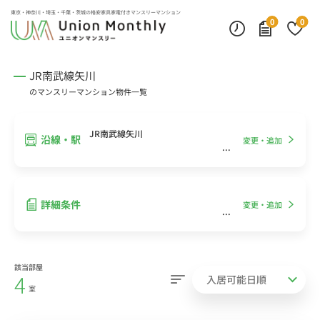
インターネット無料
モニター付きインターフォン
デスクランプ・フロアランプ
東京・神奈川・埼玉・千葉・茨城の
格安家具家電付きマンスリーマンション
0
0
JR南武線矢川
のマンスリーマンション物件一覧
JR南武線矢川
沿線・駅
変更・追加
詳細条件
変更・追加
該当部屋
4
室