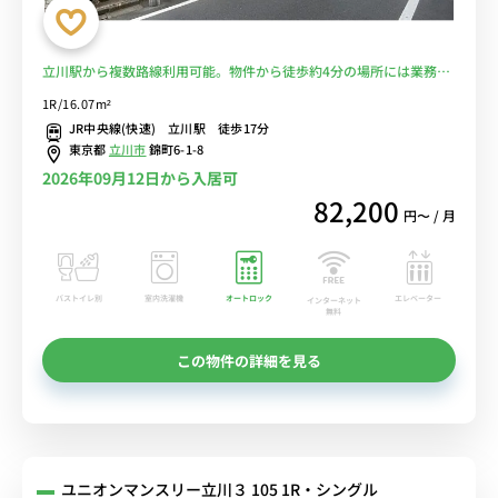
立川駅から複数路線利用可能。物件から徒歩約4分の場所には業務用
スーパー「リカーキング立川錦町店」あり■選べるWi-Fi格安レンタ
1R/16.07m²
ル中！
JR中央線(快速) 立川駅 徒歩17分
東京都
立川市
錦町6-1-8
2026年09月12日から入居可
82,200
円〜 / 月
バストイレ別
室内洗濯機
オートロック
エレベーター
インターネット
無料
この物件の詳細を見る
ユニオンマンスリー立川３ 105 1R・シングル