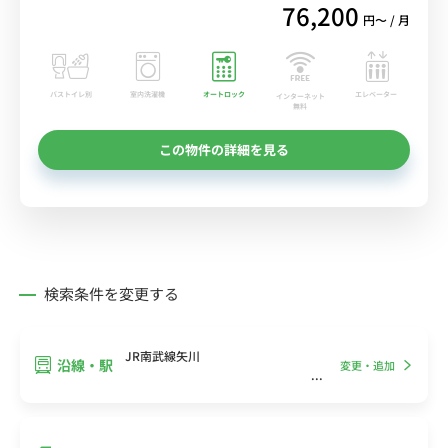
76,200
円〜 / 月
バストイレ別
室内洗濯機
オートロック
エレベーター
インターネット
無料
この物件の詳細を見る
検索条件を変更する
JR南武線矢川
沿線・駅
変更・追加