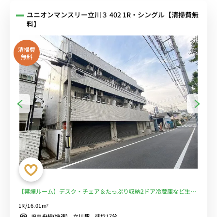
ユニオンマンスリー立川３ 402 1R・シングル【清掃費無
料】
清掃費
無料
【禁煙ルーム】デスク・チェア＆たっぷり収納2ドア冷蔵庫など生活
家電のあるお部屋/立川駅から複数路線利用可能。駅前には「ルミネ
1R/16.01m²
立川」「グランデュオ立川」などのショッピングモールあり。■選べ
JR中央線(快速) 立川駅 徒歩17分