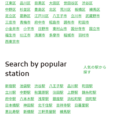
江東区
品川区
目黒区
大田区
世田谷区
渋谷区
中野区
杉並区
豊島区
北区
荒川区
板橋区
練馬区
足立区
葛飾区
江戸川区
八王子市
立川市
武蔵野市
三鷹市
青梅市
府中市
昭島市
調布市
町田市
小金井市
小平市
日野市
東村山市
国分寺市
国立市
福生市
狛江市
清瀬市
多摩市
稲城市
羽村市
西東京市
Search by popular
人気の駅から
探す
station
新宿駅
池袋駅
渋谷駅
八王子駅
品川駅
町田駅
立川駅
中野駅
秋葉原駅
蒲田駅
上野駅
錦糸町駅
府中駅
六本木駅
浅草駅
銀座駅
浜松町駅
田町駅
日本橋駅
神田駅
北千住駅
吉祥寺駅
日暮里駅
恵比寿駅
新橋駅
三軒茶屋駅
練馬駅