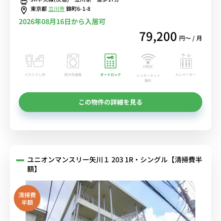
るWi-Fi格安レンタル中！
東京都
立川市
錦町6-1-8
2026年08月16日から入居可
79,200
円〜 / 月
バストイレ別
室内洗濯機
オートロック
エレベーター
インターネット
無料
この物件の詳細を見る
ユニオンマンスリー矢川１ 203 1R・シングル【清掃費半
額】
清掃費
半額