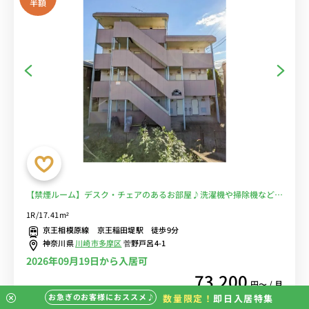
半額
【禁煙ルーム】デスク・チェアのあるお部屋♪洗濯機や掃除機など生
活家電完備/都営新宿線直通運転利用で、明大前駅や新宿駅まで乗換
1R/17.41m²
なしでアクセス■選べるWi-Fi格安レンタル中！
京王相模原線 京王稲田堤駅 徒歩9分
神奈川県
川崎市多摩区
菅野戸呂4-1
2026年09月19日から入居可
73,200
円〜 / 月
お急ぎのお客様におススメ♪
数量限定！
即日入居特集