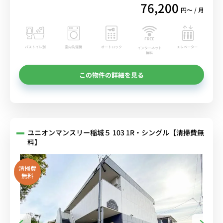
76,200
円〜 / 月
バストイレ別
室内洗濯機
オートロック
エレベーター
インターネット
無料
この物件の詳細を見る
ユニオンマンスリー稲城５ 103 1R・シングル【清掃費無
料】
清掃費
無料