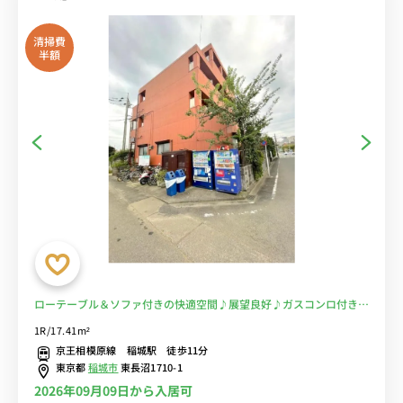
清掃費
半額
ローテーブル＆ソファ付きの快適空間♪展望良好♪ガスコンロ付き♪
京王相模原線とJR南武線から徒歩■選べるWi-Fi格安レンタル中！
1R/17.41m²
京王相模原線 稲城駅 徒歩11分
東京都
稲城市
東長沼1710-1
2026年09月09日から入居可