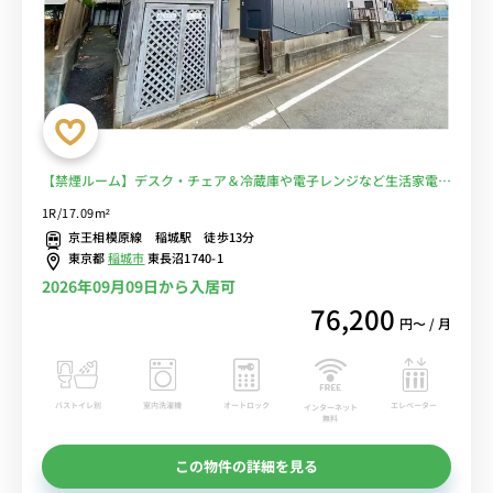
【禁煙ルーム】デスク・チェア＆冷蔵庫や電子レンジなど生活家電完
備/都営新宿線の直通運転利用で、明大前駅や笹塚駅へダイレクトア
1R/17.09m²
クセスも♪稲城駅前から駒沢女子大学へバス通学■選べるWi-Fi格安
京王相模原線 稲城駅 徒歩13分
レンタル中！
東京都
稲城市
東長沼1740-1
2026年09月09日から入居可
76,200
円〜 / 月
バストイレ別
室内洗濯機
オートロック
エレベーター
インターネット
無料
この物件の詳細を見る