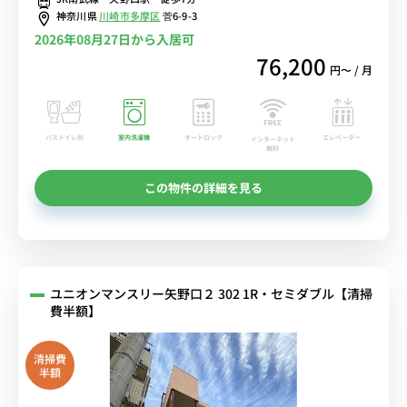
り/多摩川沿いを散歩するのも気持ちいい■選べるWi-Fi格安レンタル
神奈川県
川崎市多摩区
菅6-9-3
中！
2026年08月27日から入居可
76,200
円〜 / 月
バストイレ別
室内洗濯機
オートロック
エレベーター
インターネット
無料
この物件の詳細を見る
ユニオンマンスリー矢野口２ 302 1R・セミダブル【清掃
費半額】
清掃費
半額