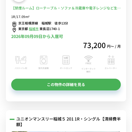
【禁煙ルーム】ローテーブル・ソファ＆冷蔵庫や電子レンジなど生活
家電のあるお部屋/都営新宿線の直通運転利用で、明大前駅や新宿駅
1R/17.09m²
へダイレクトアクセスも♪稲城駅前から駒沢女子大学へバス通学■選
京王相模原線 稲城駅 徒歩13分
べるWi-Fi格安レンタル中！
東京都
稲城市
東長沼1740-1
2026年09月09日から入居可
73,200
円〜 / 月
バストイレ別
室内洗濯機
オートロック
エレベーター
インターネット
無料
この物件の詳細を見る
ユニオンマンスリー稲城５ 201 1R・シングル【清掃費半
額】