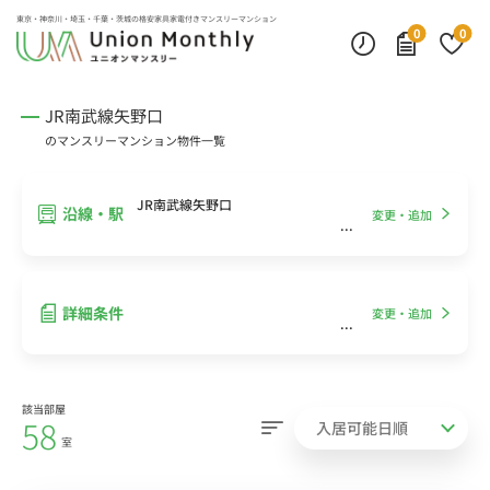
インターネット無料
モニター付きインターフォン
デスクランプ・フロアランプ
東京・神奈川・埼玉・千葉・茨城の
格安家具家電付きマンスリーマンション
0
0
JR南武線矢野口
のマンスリーマンション物件一覧
JR南武線矢野口
沿線・駅
変更・追加
詳細条件
変更・追加
該当部屋
58
室