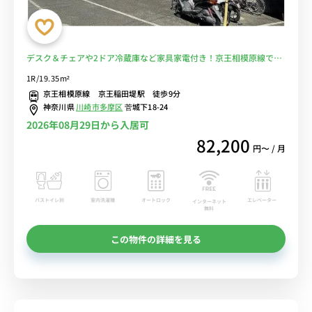
デスク＆チェアや2ドア冷蔵庫など家具家電付き！京王相模原線で橋
本駅や調布駅に乗り換えなしでアクセス可能/1棟複数室ありで法人も
1R/19.35m²
まとめて入居可■選べるWi-Fi格安レンタル中！
京王相模原線 京王稲田堤駅 徒歩9分
神奈川県
川崎市多摩区
菅城下18-24
2026年08月29日から入居可
82,200
円〜 / 月
バストイレ別
室内洗濯機
オートロック
エレベーター
インターネット
無料
この物件の詳細を見る