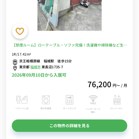
【禁煙ルーム】ローテーブル・ソファ完備！洗濯機や掃除機など生活
家電のあるお部屋/スーパーや100円ショップなど買い物に便利なア
1R/17.42m²
メリア稲城ショッピングセンターまで徒歩約10分■選べるWi-Fi格安
京王相模原線 稲城駅 徒歩15分
レンタル中！
東京都
稲城市
東長沼1735-7
2026年09月10日から入居可
76,200
円〜 / 月
バストイレ別
室内洗濯機
オートロック
エレベーター
インターネット
無料
この物件の詳細を見る