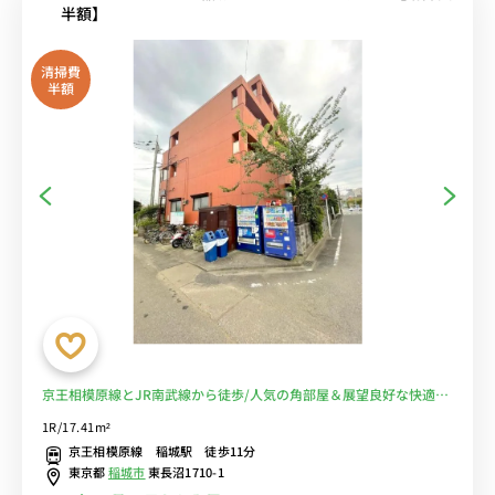
半額】
清掃費
半額
京王相模原線とJR南武線から徒歩/人気の角部屋＆展望良好な快適空
間♪テレワークや勉強におすすめデスク＆チェアのあるお部屋♪■選
1R/17.41m²
べるWi-Fi格安レンタル中！
京王相模原線 稲城駅 徒歩11分
東京都
稲城市
東長沼1710-1