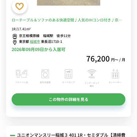
ローテーブル＆ソファのある快適空間♪人気のIHコンロ付き♪京王
相模原線 稲城駅 徒歩11分。駅の改札を出てすぐに「京王リトナード
1R/17.41m²
稲城」あり■選べるWi-Fi格安レンタル中！
京王相模原線 稲城駅 徒歩11分
東京都
稲城市
東長沼1710-1
2026年09月09日から入居可
76,200
円〜 / 月
バストイレ別
室内洗濯機
オートロック
エレベーター
インターネット
無料
この物件の詳細を見る
ユニオンマンスリー稲城３ 401 1R・セミダブル【清掃費