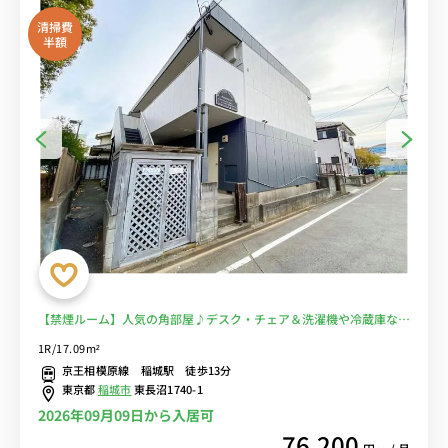
清掃費
半額
【禁煙ルーム】人気の角部屋♪デスク・チェア＆洗濯機や冷蔵庫など
生活家電完備/都営新宿線の直通運転利用で、明大前駅や笹塚駅へダ
1R/17.09m²
イレクトアクセスも♪稲城駅前から駒沢女子大学へバス通学■選べる
京王相模原線 稲城駅 徒歩13分
Wi-Fi格安レンタル中！
東京都
稲城市
東長沼1740-1
2026年09月09日から入居可
76,200