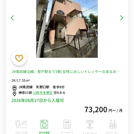
JR南武線沿線、登戸駅まで3駅/女性に嬉しいドレッサーのあるお部
屋■選べるWi-Fi格安レンタル中！
1R/17.55m²
JR南武線 矢野口駅 徒歩8分
神奈川県
川崎市多摩区
菅6-8-6
2026年08月27日から入居可
73,200
円〜 / 月
バストイレ別
室内洗濯機
オートロック
エレベーター
インターネット