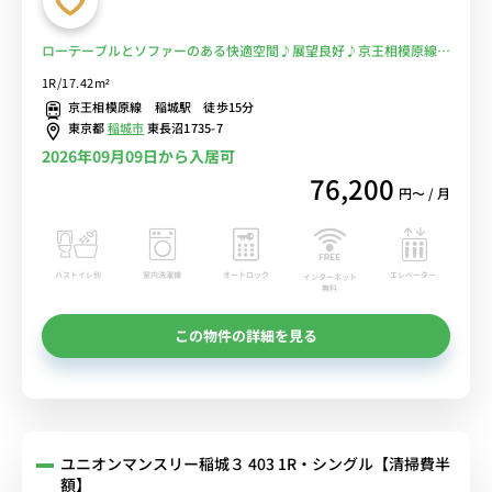
ローテーブルとソファーのある快適空間♪展望良好♪京王相模原線と
JR南武線から徒歩、近くにはコンビニやドラッグストア、スターバ
1R/17.42m²
ックスあり♪■選べるWi-Fi格安レンタル中！
京王相模原線 稲城駅 徒歩15分
東京都
稲城市
東長沼1735-7
2026年09月09日から入居可
76,200
円〜 / 月
バストイレ別
室内洗濯機
オートロック
エレベーター
インターネット
無料
この物件の詳細を見る
ユニオンマンスリー稲城３ 403 1R・シングル【清掃費半
額】