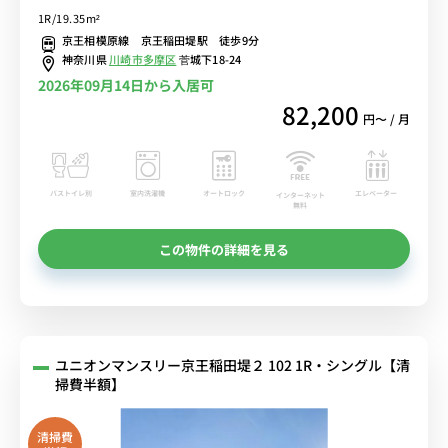
線。明大前駅や新宿駅へダイレクトアクセス/冷蔵庫や洗濯機など家
1R/19.35m²
電のあるお部屋■選べるWi-Fi格安レンタル中！
京王相模原線 京王稲田堤駅 徒歩9分
神奈川県
川崎市多摩区
菅城下18-24
2026年09月14日から入居可
82,200
円〜 / 月
バストイレ別
室内洗濯機
オートロック
エレベーター
インターネット
無料
この物件の詳細を見る
ユニオンマンスリー京王稲田堤２ 102 1R・シングル【清
掃費半額】
清掃費