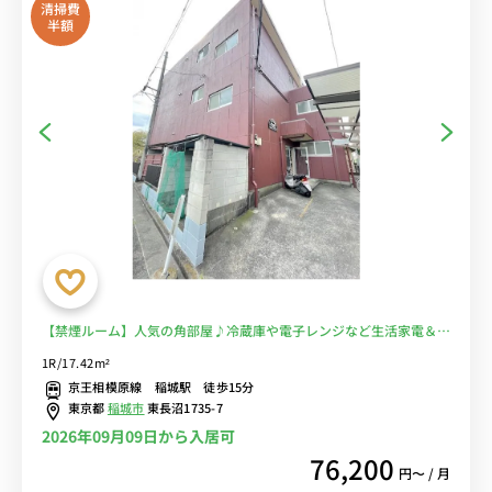
清掃費
半額
【禁煙ルーム】人気の角部屋♪冷蔵庫や電子レンジなど生活家電＆デ
スク・チェアのあるお部屋/スーパーや100円ショップなど買い物に
1R/17.42m²
便利なアメリア稲城ショッピングセンターまで徒歩約10分■選べる
京王相模原線 稲城駅 徒歩15分
Wi-Fi格安レンタル中！
東京都
稲城市
東長沼1735-7
2026年09月09日から入居可
76,200
円〜 / 月