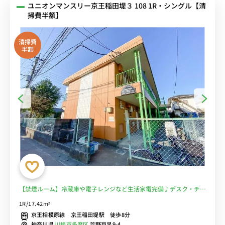
ユニオンマンスリー京王稲田堤３ 108 1R・シングル【清
掃費半額】
清掃費
半額
【禁煙ルーム】冷蔵庫や電子レンジなど生活家電完備♪デスク・チェ
アのあるお部屋/駅ビルにあるスーパー・京王ストアは深夜1時まで営
1R/17.42m²
業しているので仕事帰りの買い物にも便利■選べるWi-Fi格安レンタ
京王相模原線 京王稲田堤駅 徒歩8分
ル中！
神奈川県
川崎市多摩区
菅野戸呂9-4