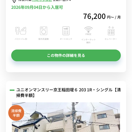
2026年09月04日から入居可
76,200
円〜 / 月
バストイレ別
室内洗濯機
オートロック
エレベーター
インターネット
無料
この物件の詳細を見る
ユニオンマンスリー京王稲田堤６ 203 1R・シングル【清
掃費半額】
清掃費
半額