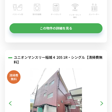
バストイレ別
室内洗濯機
オートロック
エレベーター
インターネット
無料
この物件の詳細を見る
ユニオンマンスリー稲城４ 205 1R・シングル【清掃費無
料】
清掃費
無料