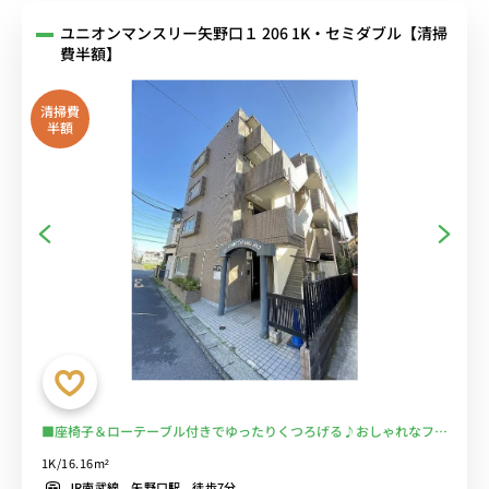
ユニオンマンスリー矢野口１ 206 1K・セミダブル【清掃
費半額】
清掃費
半額
■座椅子＆ローテーブル付きでゆったりくつろげる♪おしゃれなフロ
アランプ付き♪■JR南武線沿線/川崎・武蔵小杉・立川まで乗換な
1K/16.16m²
し/駅前には25時まで営業の「FUJI」やいなげやなどスーパー複数あ
JR南武線 矢野口駅 徒歩7分