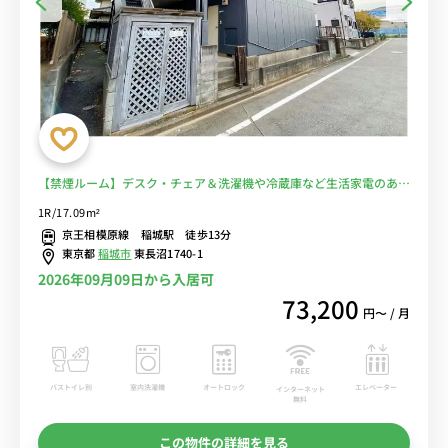
【禁煙ルーム】デスク・チェア＆洗濯機や冷蔵庫など生活家電のある
お部屋/都営新宿線の直通運転利用で、明大前駅や新宿駅へダイレク
1R/17.09m²
トアクセスも♪稲城駅前から駒沢女子大学へバス通学■選べるWi-Fi
京王相模原線 稲城駅 徒歩13分
格安レンタル中！
東京都
稲城市
東長沼1740-1
2026年09月09日から入居可
73,200
円〜 / 月
バストイレ別
室内洗濯機
オートロック
エレベーター
インターネット
無料
この物件の詳細を見る