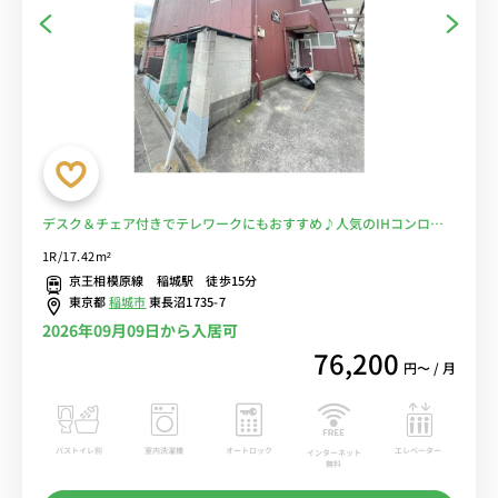
デスク＆チェア付きでテレワークにもおすすめ♪人気のIHコンロ♪
京王相模原線とJR南武線から徒歩、近くにはコンビニやドラッグス
1R/17.42m²
トア、スターバックスあり♪■選べるWi-Fi格安レンタル中！
京王相模原線 稲城駅 徒歩15分
東京都
稲城市
東長沼1735-7
2026年09月09日から入居可
76,200
円〜 / 月
バストイレ別
室内洗濯機
オートロック
エレベーター
インターネット
無料