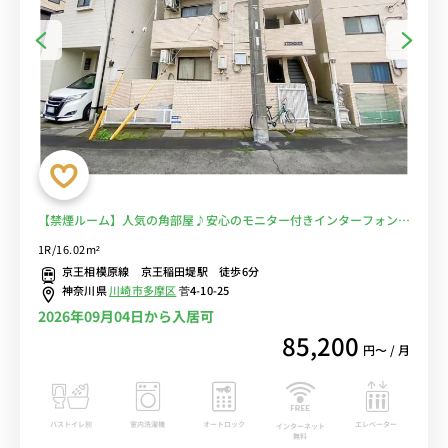
【禁煙ルーム】人気の角部屋♪安心のモニター付きインターフォン完
備！洗濯機などの生活家電＆デスク・チェアのあるお部屋/都営新宿
1R/16.02m²
線の直通列車を利用すれば明大前駅や新宿駅まで乗り換えなしでアク
京王相模原線 京王稲田堤駅 徒歩6分
セス■選べるWi-Fi格安レンタル中！
神奈川県
川崎市多摩区
菅4-10-25
2026年09月04日から入居可
85,200
円〜 / 月
バストイレ別
室内洗濯機
オートロック
エレベーター
インターネット
無料