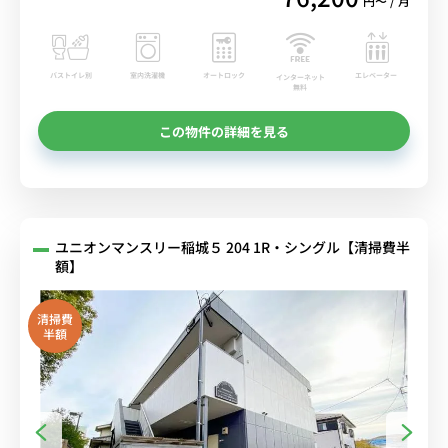
円〜 / 月
バストイレ別
室内洗濯機
オートロック
エレベーター
インターネット
無料
この物件の詳細を見る
ユニオンマンスリー稲城５ 204 1R・シングル【清掃費半
額】
清掃費
半額