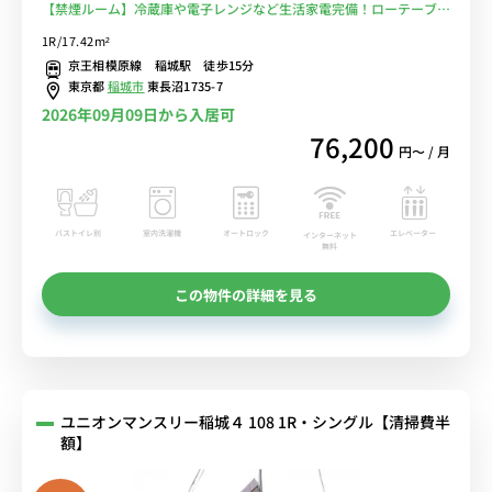
【禁煙ルーム】冷蔵庫や電子レンジなど生活家電完備！ローテーブ
ル・ソファのあるお部屋/京王相模原線利用で京王よみうりランド駅
1R/17.42m²
まで1駅＆京王多摩センター駅や明大前駅まで乗換なしでアクセス■
京王相模原線 稲城駅 徒歩15分
選べるWi-Fi格安レンタル中！
東京都
稲城市
東長沼1735-7
2026年09月09日から入居可
76,200
円〜 / 月
バストイレ別
室内洗濯機
オートロック
エレベーター
インターネット
無料
この物件の詳細を見る
ユニオンマンスリー稲城４ 108 1R・シングル【清掃費半
額】