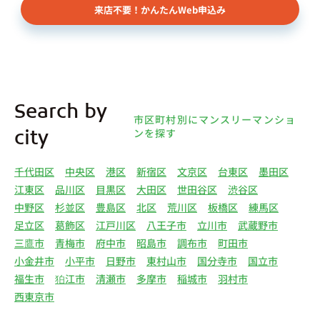
来店不要！かんたんWeb申込み
Search by
市区町村別にマンスリーマンショ
ンを探す
city
千代田区
中央区
港区
新宿区
文京区
台東区
墨田区
江東区
品川区
目黒区
大田区
世田谷区
渋谷区
中野区
杉並区
豊島区
北区
荒川区
板橋区
練馬区
足立区
葛飾区
江戸川区
八王子市
立川市
武蔵野市
三鷹市
青梅市
府中市
昭島市
調布市
町田市
小金井市
小平市
日野市
東村山市
国分寺市
国立市
福生市
狛江市
清瀬市
多摩市
稲城市
羽村市
西東京市