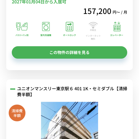
2027年01月04日から入居可
157,200
円〜 / 月
バストイレ別
室内洗濯機
オートロック
エレベーター
インターネット
無料
この物件の詳細を見る
ユニオンマンスリー東京駅６ 401 1K・セミダブル【清掃
費半額】
清掃費
半額