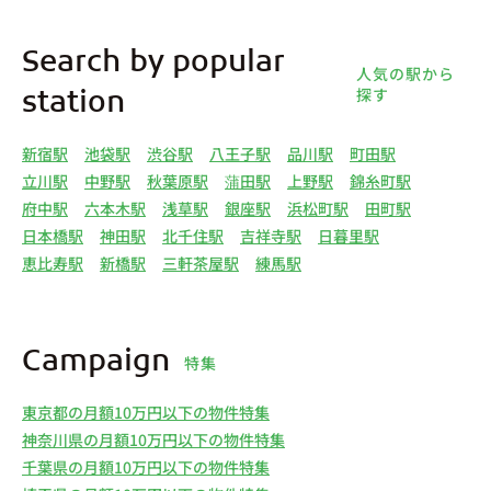
Search by popular
人気の駅から
探す
station
新宿駅
池袋駅
渋谷駅
八王子駅
品川駅
町田駅
立川駅
中野駅
秋葉原駅
蒲田駅
上野駅
錦糸町駅
府中駅
六本木駅
浅草駅
銀座駅
浜松町駅
田町駅
日本橋駅
神田駅
北千住駅
吉祥寺駅
日暮里駅
恵比寿駅
新橋駅
三軒茶屋駅
練馬駅
Campaign
特集
東京都の月額10万円以下の物件特集
神奈川県の月額10万円以下の物件特集
千葉県の月額10万円以下の物件特集