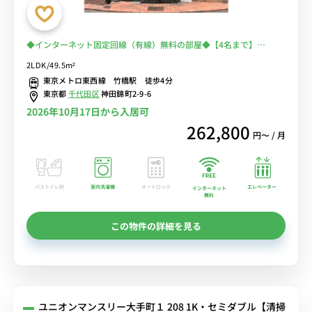
◆インターネット固定回線（有線）無料の部屋◆【4名まで】
【2LDK｜49.5㎡】東京駅までも徒歩圏内/ベッド2台あり
2LDK/49.5m²
東京メトロ東西線 竹橋駅 徒歩4分
東京都
千代田区
神田錦町2-9-6
2026年10月17日から入居可
262,800
円〜 / 月
バストイレ別
室内洗濯機
オートロック
エレベーター
インターネット
無料
この物件の詳細を見る
ユニオンマンスリー大手町１ 208 1K・セミダブル【清掃