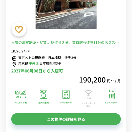
人気の浴室乾燥・BT別。駅徒歩３分。東京駅も徒歩11分のおススメ
立地♪■選べるWi-Fi格安レンタル中！
1K/20.97m²
東京メトロ銀座線 日本橋駅 徒歩3分
東京都
中央区
日本橋兜町3-9
2027年06月08日から入居可
190,200
円〜 / 月
バストイレ別
室内洗濯機
オートロック
エレベーター
インターネット
無料
この物件の詳細を見る