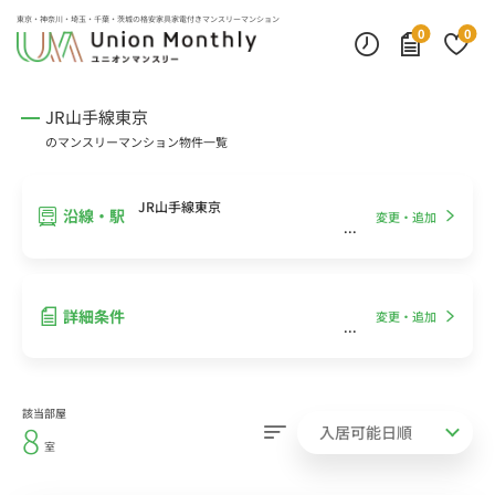
インターネット無料
モニター付きインターフォン
デスクランプ・フロアランプ
東京・神奈川・埼玉・千葉・茨城の
格安家具家電付きマンスリーマンション
0
0
JR山手線東京
のマンスリーマンション物件一覧
JR山手線東京
沿線・駅
変更・追加
詳細条件
変更・追加
該当部屋
8
室