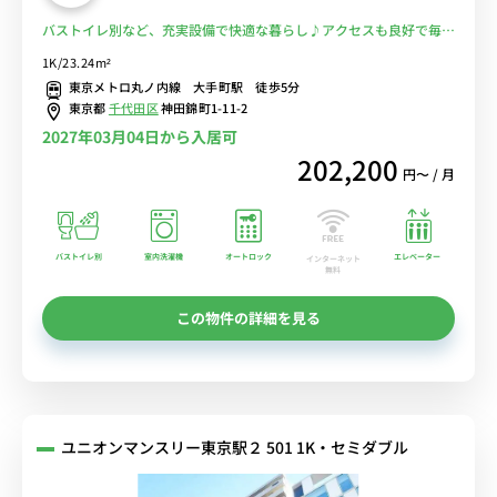
バストイレ別など、充実設備で快適な暮らし♪アクセスも良好で毎日
の通勤にも便利！■選べるWi-Fi格安レンタル中！
1K/23.24m²
東京メトロ丸ノ内線 大手町駅 徒歩5分
東京都
千代田区
神田錦町1-11-2
2027年03月04日から入居可
202,200
円〜 / 月
バストイレ別
室内洗濯機
オートロック
エレベーター
インターネット
無料
この物件の詳細を見る
ユニオンマンスリー東京駅２ 501 1K・セミダブル