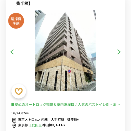
費半額】
清掃費
半額
■安心のオートロック完備＆室内洗濯機♪人気のバストイレ別・浴室
乾燥機付き♪料理にうれしい２口ガスコンロ♪テレワークにもおすす
1K/24.02m²
めのデスク＆チェア付き♪■東京メトロ「大手町駅」徒歩5分/東京・
東京メトロ丸ノ内線 大手町駅 徒歩5分
日本橋まで乗換なしでアクセス可能丸ノ内線■選べるWi-Fi格安レン
東京都
千代田区
神田錦町1-11-2
タル中！