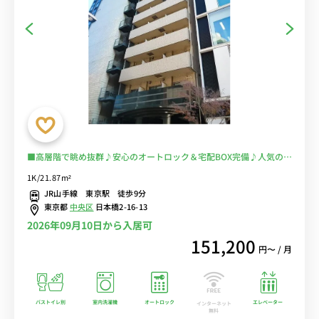
■高層階で眺め抜群♪安心のオートロック＆宅配BOX完備♪人気のバ
ストイレ別♪デスクとチェアのあるお部屋♪■東京メトロ東西線「日
1K/21.87m²
本橋駅」徒歩2分■選べるWi-Fi格安レンタル中！
JR山手線 東京駅 徒歩9分
東京都
中央区
日本橋2-16-13
2026年09月10日から入居可
151,200
円〜 / 月
バストイレ別
室内洗濯機
オートロック
エレベーター
インターネット
無料