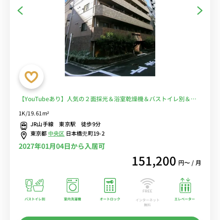
【YouTubeあり】人気の２面採光＆浴室乾燥機＆バストイレ別＆ガ
スコンロ＆デスク・チェアのお部屋♪オートロック付きで安心■選べ
1K/19.61m²
るWi-Fi格安レンタル中！
JR山手線 東京駅 徒歩9分
東京都
中央区
日本橋兜町19-2
2027年01月04日から入居可
151,200
円〜 / 月
バストイレ別
室内洗濯機
オートロック
エレベーター
インターネット
無料