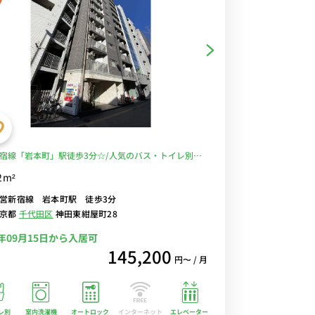
宿線「岩本町」駅徒歩3分☆/人気のバス・トイレ別、
い独立洗面台付き♪/安心のオートロック付き！/■選
2m²
i-Fi格安レンタル中！
営新宿線 岩本町駅 徒歩3分
東京都
千代田区
神田東紺屋町28
6年09月15日から入居可
145,200
円〜 / 月
レ別
室内洗濯機
オートロック
エレベーター
インターネット