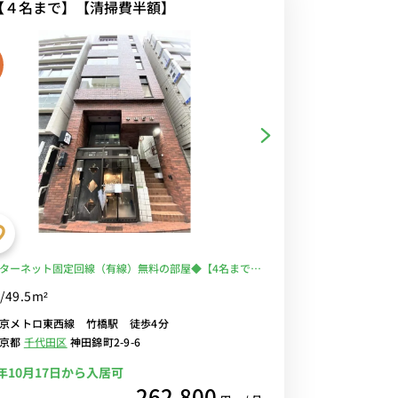
【４名まで】【清掃費半額】
ターネット固定回線（有線）無料の部屋◆【4名まで】
DK｜49.5㎡】東京駅までも徒歩圏内/ベッド2台あり
/49.5m²
京メトロ東西線 竹橋駅 徒歩4分
東京都
千代田区
神田錦町2-9-6
6年10月17日から入居可
262,800