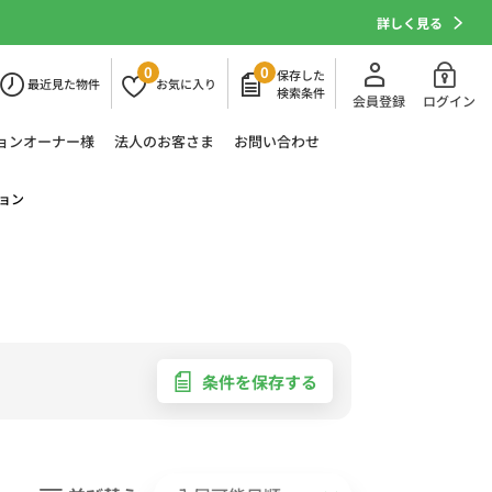
詳しく見る
0
0
保存した
最近
見た物件
お気に
入り
検索条件
会員登録
ログイン
ョン
オーナー様
法人の
お客さま
お問い合わせ
ョン
条件を保存する