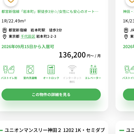
都営新宿線「岩本町」駅徒歩3分☆/女性にも安心のオートロ
神田・
ック付き！/便利な室内洗濯機でらくらくお洗濯♪/■選べる
完全回
1R/22.49m²
1K/2
Wi-Fi格安レンタル中！
Fi格
都営新宿線 岩本町駅 徒歩3分
J
東京都
千代田区
岩本町2-2-3
2026年09月15日から入居可
202
136,200
円〜 / 月
バストイレ別
室内洗濯機
オートロック
エレベーター
バストイ
インターネット
無料
この物件の詳細を見る
ユニオンマンスリー神田２ 1202 1K・セミダブ
ユニ