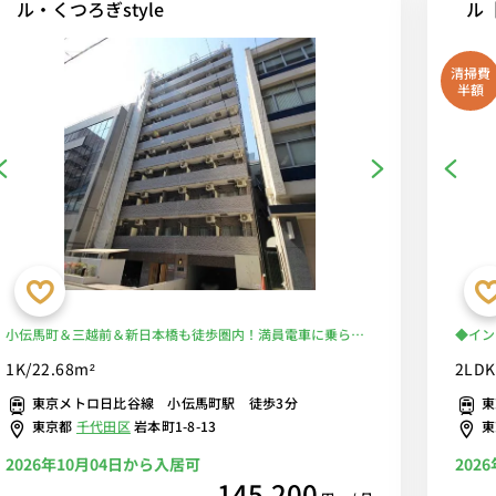
ル・くつろぎstyle
ル
清掃費
半額
小伝馬町＆三越前＆新日本橋も徒歩圏内！満員電車に乗らず
◆イン
に安心♪ ■選べるWi-Fi格安レンタル中！
【2L
1K/22.68m²
2LDK
東京メトロ日比谷線 小伝馬町駅 徒歩3分
東
東京都
千代田区
岩本町1-8-13
2026年10月04日から入居可
202
145,200