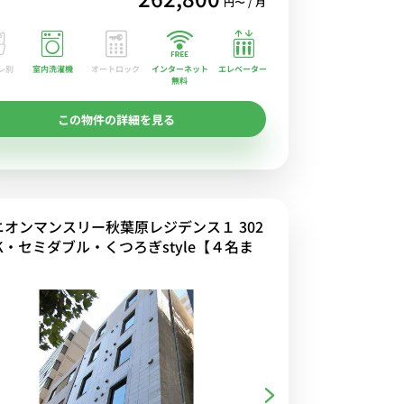
円〜 / 月
レ別
室内洗濯機
オートロック
エレベーター
インターネット
無料
この物件の詳細を見る
ニオンマンスリー秋葉原レジデンス１ 302
K・セミダブル・くつろぎstyle【４名ま
】