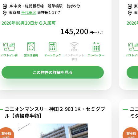
JR中央・総武緩行線 浅草橋駅 徒歩5分
東
東京都
千代田区
東神田1-17-7
2026年08月20日から入居可
202
145,200
円〜 / 月
バストイレ別
室内洗濯機
オートロック
エレベーター
バストイ
インターネット
無料
この物件の詳細を見る
ユニオンマンスリー神田２ 903 1K・セミダブ
ユ
ル【清掃費半額】
ミ
清掃費
清掃費
半額
半額