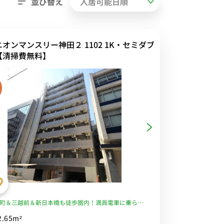
並び替え
オンマンスリー神田２ 1102 1K・セミダブ
【清掃費無料】
町＆三越前＆新日本橋も徒歩圏内！満員電車に乗らず
♪ ■選べるWi-Fi格安レンタル中！
2.65m²