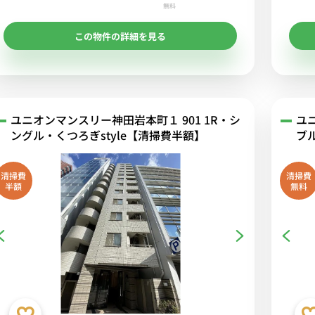
無料
この物件の詳細を見る
ユニオンマンスリー神田岩本町１ 901 1R・シ
ユ
ングル・くつろぎstyle【清掃費半額】
ブ
清掃費
清掃費
半額
無料