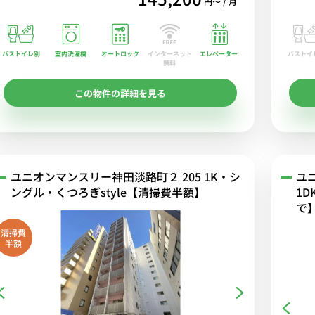
円〜 / 月
バストイレ別
室内洗濯機
オートロック
エレベーター
バストイ
インターネット
無料
この物件の詳細を見る
ユニオンマンスリー神田淡路町２ 205 1K・シ
ユ
ングル・くつろぎstyle【清掃費半額】
1D
で
清掃費
半額