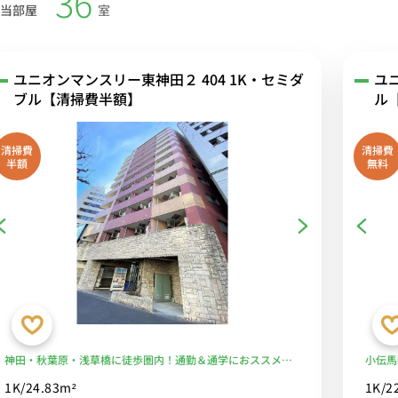
36
当部屋
室
ユニオンマンスリー東神田２ 404 1K・セミダ
ユニ
ブル【清掃費半額】
ル
清掃費
清掃費
半額
無料
神田・秋葉原・浅草橋に徒歩圏内！通勤＆通学におススメ♪
小伝馬
電車回避できます。スーパーは徒歩５分☆■選べるWi-Fi格安
に安心
1K/24.83m²
1K/2
レンタル中！