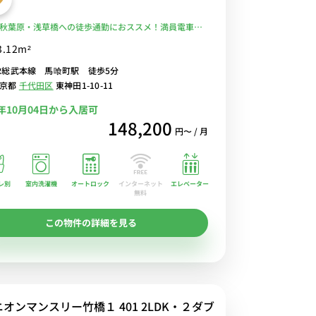
秋葉原・浅草橋への徒歩通勤におススメ！満員電車を
避！コンビニは近くにたくさんあります♪■選べるWi-
3.12m²
安レンタル中！
R総武本線 馬喰町駅 徒歩5分
東京都
千代田区
東神田1-10-11
6年10月04日から入居可
148,200
円〜 / 月
レ別
室内洗濯機
オートロック
エレベーター
インターネット
無料
この物件の詳細を見る
オンマンスリー竹橋１ 401 2LDK・２ダブ