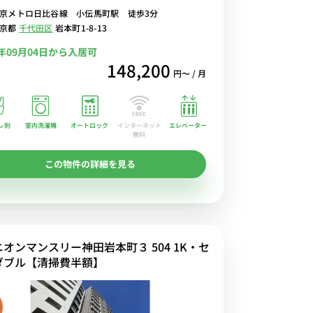
京メトロ日比谷線 小伝馬町駅 徒歩3分
東京都
千代田区
岩本町1-8-13
6年09月04日から入居可
148,200
円〜 / 月
レ別
室内洗濯機
オートロック
エレベーター
インターネット
無料
この物件の詳細を見る
ニオンマンスリー神田岩本町３ 504 1K・セ
ダブル【清掃費半額】