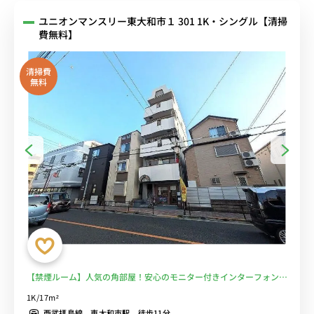
ユニオンマンスリー東大和市１ 301 1K・シングル【清掃
費無料】
清掃費
無料
【禁煙ルーム】人気の角部屋！安心のモニター付きインターフォン完
備/ローテーブル＆ソファ＆たっぷり収納2ドア冷蔵庫など生活家電の
1K/17m²
あるお部屋■選べるWi-Fi格安レンタル中！
西武拝島線 東大和市駅 徒歩11分