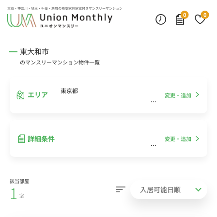
インターネット無料
モニター付きインターフォン
デスクランプ・フロアランプ
東京・神奈川・埼玉・千葉・茨城の
格安家具家電付きマンスリーマンション
0
0
東大和市
のマンスリーマンション物件一覧
東京都
エリア
変更・追加
詳細条件
変更・追加
該当部屋
1
室