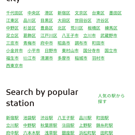
千代田区
中央区
港区
新宿区
文京区
台東区
墨田区
江東区
品川区
目黒区
大田区
世田谷区
渋谷区
中野区
杉並区
豊島区
北区
荒川区
板橋区
練馬区
足立区
葛飾区
江戸川区
八王子市
立川市
武蔵野市
三鷹市
青梅市
府中市
昭島市
調布市
町田市
小金井市
小平市
日野市
東村山市
国分寺市
国立市
福生市
狛江市
清瀬市
多摩市
稲城市
羽村市
西東京市
Search by popular
人気の駅から
探す
station
新宿駅
池袋駅
渋谷駅
八王子駅
品川駅
町田駅
立川駅
中野駅
秋葉原駅
蒲田駅
上野駅
錦糸町駅
府中駅
六本木駅
浅草駅
銀座駅
浜松町駅
田町駅