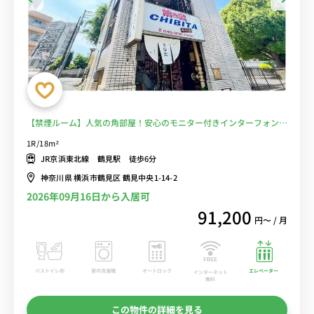
【禁煙ルーム】人気の角部屋！安心のモニター付きインターフォン完
備/デスク・チェア＆たっぷり収納2ドア冷蔵庫など生活家電のあるお
1R/18m²
部屋■選べるWi-Fi格安レンタル中！
JR京浜東北線 鶴見駅 徒歩6分
神奈川県 横浜市鶴見区 鶴見中央1-14-2
2026年09月16日から入居可
91,200
円〜 / 月
バストイレ別
室内洗濯機
オートロック
エレベーター
インターネット
無料
この物件の詳細を見る