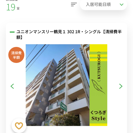
19
室
ユニオンマンスリー鶴見１ 302 1R・シングル【清掃費半
額】
清掃費
半額