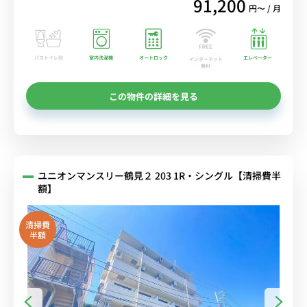
91,200
円〜 / 月
バストイレ別
室内洗濯機
オートロック
エレベーター
インターネット
無料
この物件の詳細を見る
ユニオンマンスリー鶴見２ 203 1R・シングル【清掃費半
額】
清掃費
半額