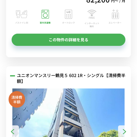
円〜 / 月
バストイレ別
室内洗濯機
オートロック
エレベーター
インターネット
無料
この物件の詳細を見る
ユニオンマンスリー鶴見５ 602 1R・シングル【清掃費半
額】
清掃費
半額