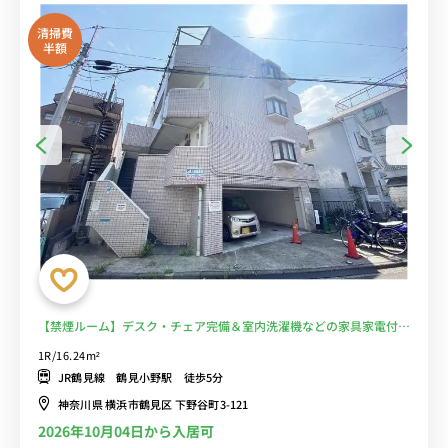
清掃費
半額
【禁煙ルーム】デスク・チェア完備＆室内洗濯機などの家具家電付
き！物件から徒歩約5分の場所には24時まで営業のスーパーマーケッ
1R/16.24m²
ト「まいばすけっと」や「ライフ」があり買い物に便利■選べるWi-
JR鶴見線 鶴見小野駅 徒歩5分
Fi格安レンタル中！
神奈川県 横浜市鶴見区 下野谷町3-121
2026年10月04日から入居可