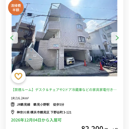
清掃費
半額
【禁煙ルーム】デスク＆チェアや2ドア冷蔵庫などの家具家電付き。
物件から徒歩約5分の場所には24時まで営業のスーパーマーケット
1R/16.24m²
「まいばすけっと」や「ライフ」があり買い物に便利■選べるWi-Fi
JR鶴見線 鶴見小野駅 徒歩5分
格安レンタル中！
神奈川県 横浜市鶴見区 下野谷町3-121
2026年12月04日から入居可
82,200