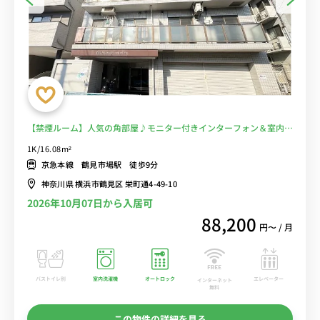
【禁煙ルーム】人気の角部屋♪モニター付きインターフォン＆室内洗
濯機完備/駅近くには深夜0時まで営業スーパー「まいばすけっと」あ
1K/16.08m²
り＆「いなげや」も徒歩約7分にあります■選べるWi-Fi格安レンタル
京急本線 鶴見市場駅 徒歩9分
中！
神奈川県 横浜市鶴見区 栄町通4-49-10
2026年10月07日から入居可
88,200
円〜 / 月
バストイレ別
室内洗濯機
オートロック
エレベーター
インターネット
無料
この物件の詳細を見る