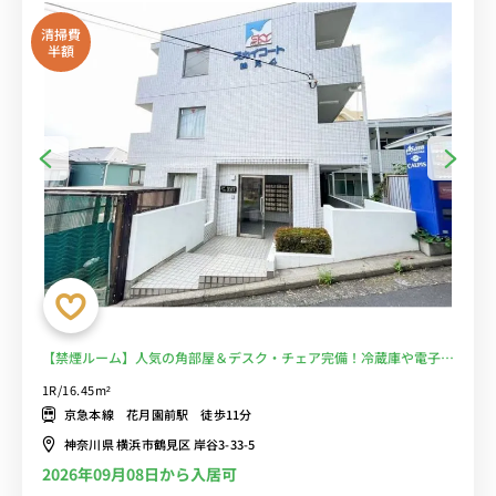
清掃費
半額
【禁煙ルーム】人気の角部屋＆デスク・チェア完備！冷蔵庫や電子レ
ンジなど生活家電のあるお部屋/鶴見大学・鶴見大学短期大学部や鶴
1R/16.45m²
見大学歯学部附属病院まで徒歩■選べるWi-Fi格安レンタル中！
京急本線 花月園前駅 徒歩11分
神奈川県 横浜市鶴見区 岸谷3-33-5
2026年09月08日から入居可