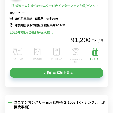
【禁煙ルーム】安心のモニター付きインターフォン完備/デスク・チ
ェア＆たっぷり収納2ドア冷蔵庫など生活家電のあるお部屋/JR線・
1R/15.29m²
京急本線など複数路線利用可能/東京・品川・横浜まで乗換なしでア
JR京浜東北線 鶴見駅 徒歩10分
クセス■選べるWi-Fi格安レンタル中！
神奈川県 横浜市鶴見区 鶴見中央3-22-21
2026年08月24日から入居可
91,200
円〜 / 月
バストイレ別
室内洗濯機
オートロック
エレベーター
インターネット
無料
この物件の詳細を見る
ユニオンマンスリー花月総持寺２ 1003 1R・シングル【清
掃費半額】