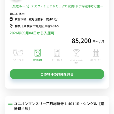
【禁煙ルーム】デスク・チェア＆たっぷり収納2ドア冷蔵庫など生活
家電のあるお部屋/鶴見大学・鶴見大学短期大学部や鶴見大学歯学部
1R/16.45m²
附属病院まで徒歩■選べるWi-Fi格安レンタル中！
京急本線 花月園前駅 徒歩11分
神奈川県 横浜市鶴見区 岸谷3-33-5
2026年09月04日から入居可
85,200
円〜 / 月
バストイレ別
室内洗濯機
オートロック
エレベーター
インターネット
無料
この物件の詳細を見る
ユニオンマンスリー花月総持寺１ 401 1R・シングル【清
掃費半額】