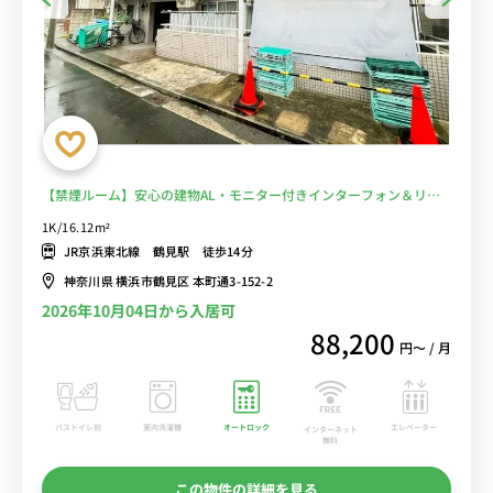
【禁煙ルーム】安心の建物AL・モニター付きインターフォン＆リビ
ングドアがあるので玄関から直接居室が見えません/鶴見大学や横浜
1K/16.12m²
市立大学鶴見キャンパスまで徒歩通学/駅チカにはショッピングモー
JR京浜東北線 鶴見駅 徒歩14分
ル・CIALやツルミフーガなど複数あり買い物に便利■選べるWi-Fi格
神奈川県 横浜市鶴見区 本町通3-152-2
安レンタル中！
2026年10月04日から入居可
88,200
円〜 / 月
バストイレ別
室内洗濯機
オートロック
エレベーター
インターネット
無料
この物件の詳細を見る