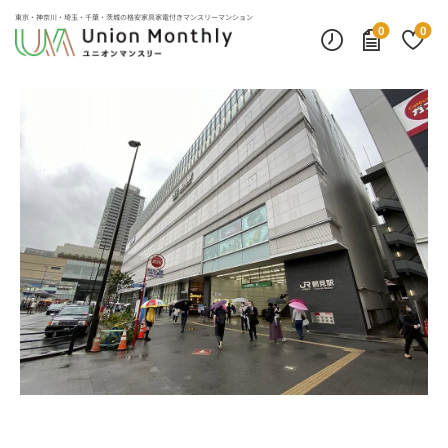
デスクランプ・フロアランプ
インターネット無料
モニター付きインターフォン
東京・神奈川・埼玉・千葉・茨城の
格安家具家電付きマンスリーマンション
0
0