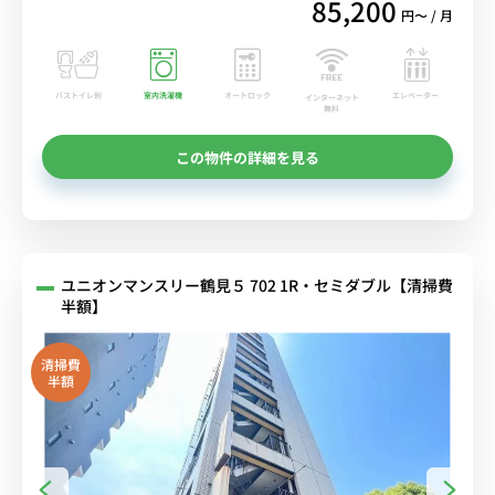
85,200
円〜 / 月
バストイレ別
室内洗濯機
オートロック
エレベーター
インターネット
無料
この物件の詳細を見る
ユニオンマンスリー鶴見５ 702 1R・セミダブル【清掃費
半額】
清掃費
半額