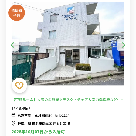
清掃費
半額
【禁煙ルーム】人気の角部屋♪デスク・チェア＆室内洗濯機など生活
家電のあるお部屋/鶴見大学・鶴見大学短期大学部や鶴見大学歯学部
1R/16.45m²
附属病院まで徒歩■選べるWi-Fi格安レンタル中！
京急本線 花月園前駅 徒歩11分
神奈川県 横浜市鶴見区 岸谷3-33-5
2026年10月07日から入居可