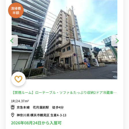
清掃費
半額
【禁煙ルーム】ローテーブル・ソファ＆たっぷり収納2ドア冷蔵庫な
ど生活家電のあるお部屋/鶴見大学・鶴見大学短期大学部や鶴見大学
1R/24.37m²
歯学部附属病院まで徒歩■選べるWi-Fi格安レンタル中！
京急本線 花月園前駅 徒歩4分
神奈川県 横浜市鶴見区 生麦4-3-13
2026年08月24日から入居可