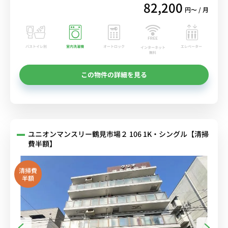
82,200
円〜 / 月
バストイレ別
室内洗濯機
オートロック
エレベーター
インターネット
無料
この物件の詳細を見る
ユニオンマンスリー鶴見市場２ 106 1K・シングル【清掃
費半額】
清掃費
半額