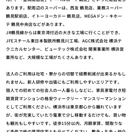
あります。駅周辺のスーパーは、西友 鶴見店、業務スーパー
鶴見駅前店、イトーヨーカドー 鶴見店、MEGAドン・キホー
テ 鶴見中央店などがあります。
JR鶴見線からは東京湾付近の大きな工場に行くことができ、
JFEスチール東日本製鉄所鶴見川工場、AGC株式会社 横浜テ
クニカルセンター、ビューテック株式会社 関東事業所 横浜営
業所など、大規模な工場がたくさんあります。
法人のご利用は社宅・寮からの切替で経費削減が出来るかもし
れません。新人研修や出張にもご利用しやすいエリアです。
個人での初めての社会人の一人暮らしなどに、家具家電付き短
期賃貸マンションの格安ウィークリー・マンスリーマンション
としてご利用ください。横浜市は東京都心から離れています
が、街が充実していたり電車で少し移動するだけでも、買い物
も観光もしやすいです。徒歩15分以内、月額家賃、間取りな
ど条件で他の賃貸住宅とも比べてください。敷金・礼金・仲介