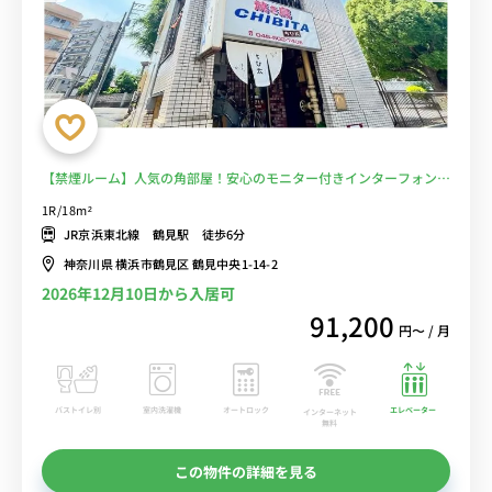
【禁煙ルーム】人気の角部屋！安心のモニター付きインターフォン完
備/デスク・チェア＆たっぷり収納2ドア冷蔵庫など生活家電のあるお
1R/18m²
部屋■選べるWi-Fi格安レンタル中！
JR京浜東北線 鶴見駅 徒歩6分
神奈川県 横浜市鶴見区 鶴見中央1-14-2
2026年12月10日から入居可
91,200
円〜 / 月
バストイレ別
室内洗濯機
オートロック
エレベーター
インターネット
無料
この物件の詳細を見る