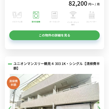
82,200
円〜 / 月
バストイレ別
室内洗濯機
オートロック
エレベーター
インターネット
無料
この物件の詳細を見る
ユニオンマンスリー鶴見４ 303 1K・シングル【清掃費半
額】
清掃費
半額