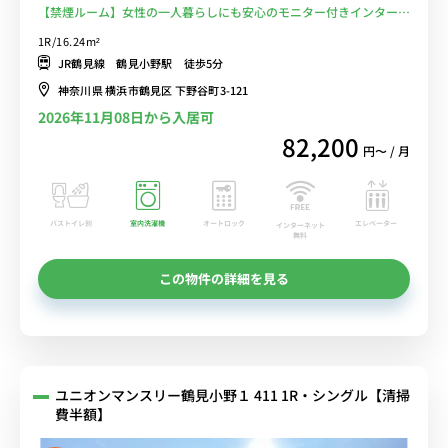
【禁煙ルーム】女性の一人暮らしにも安心のモニター付きインターホ
ン有り。物件から徒歩約5分の場所には24時まで営業のスーパーマー
1R/16.24m²
ケット「まいばすけっと」や「ライフ」があり買い物に便利■選べる
JR鶴見線 鶴見小野駅 徒歩5分
Wi-Fi格安レンタル中！
神奈川県 横浜市鶴見区 下野谷町3-121
2026年11月08日から入居可
82,200
円〜 / 月
バストイレ別
室内洗濯機
オートロック
エレベーター
インターネット
無料
この物件の詳細を見る
ユニオンマンスリー鶴見小野１ 411 1R・シングル【清掃
費半額】