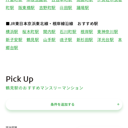
町駅
阪東橋駅
吉野町駅
蒔田駅
踊場駅
■JR東日本京浜東北線・根岸線沿線 おすすめ駅
横浜駅
桜木町駅
関内駅
石川町駅
根岸駅
東神奈川駅
新子安駅
鶴見駅
山手駅
磯子駅
新杉田駅
洋光台駅
本
郷台駅
Pick Up
鶴見駅のおすすめマンスリーマンション
条件を追加する
該当部屋