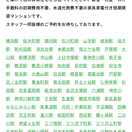
手数料の初期費用不要、水道光熱費不要の家具家電付き短期賃
貸マンションです。
スタッフ一同皆様のご予約をお待ちしております。
横浜駅
桜木町駅
関内駅
石川町駅
山手駅
根岸駅
磯子
駅
新杉田駅
洋光台駅
本郷台駅
保土ケ谷駅
戸塚駅
大
口駅
新横浜駅
中山駅
十日市場駅
東神奈川駅
新子安
駅
鶴見駅
鶴見小野駅
矢向駅
反町駅
白楽駅
妙蓮寺
駅
菊名駅
大倉山駅
日吉駅
綱島駅
青葉台駅
戸部駅
日ノ出町駅
黄金町駅
南太田駅
井土ヶ谷駅
弘明寺駅
杉
田駅
京急富岡駅
能見台駅
金沢文庫駅
六浦駅
神奈川
駅
神奈川新町駅
子安駅
生麦駅
鶴見市場駅
新高島駅
みなとみらい駅
馬車道駅
元町・中華街駅
平沼橋駅
西横
浜駅
天王町駅
星川駅
和田町駅
西谷駅
鶴ヶ峰駅
二俣
川駅
希望ヶ丘駅
三ツ境駅
三ツ沢下町駅
三ツ沢上町駅
片倉町駅
岸根公園駅
日吉本町駅
高島町駅
伊勢佐木長者