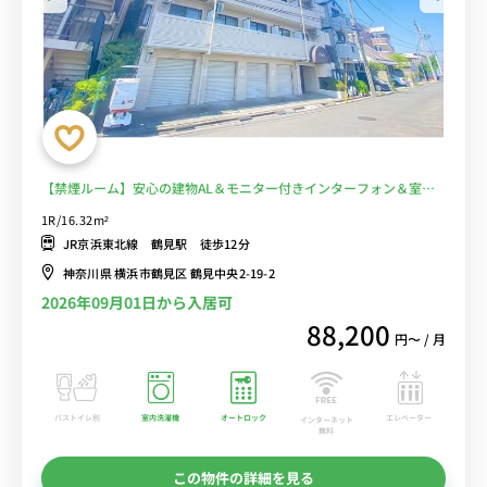
【禁煙ルーム】安心の建物AL＆モニター付きインターフォン＆室内
洗濯機完備！テレワークや勉強におすすめデスク・チェアのあるお部
1R/16.32m²
屋/鶴見大学まで徒歩通学■選べるWi-Fi格安レンタル中！
JR京浜東北線 鶴見駅 徒歩12分
神奈川県 横浜市鶴見区 鶴見中央2-19-2
2026年09月01日から入居可
88,200
円〜 / 月
バストイレ別
室内洗濯機
オートロック
エレベーター
インターネット
無料
この物件の詳細を見る