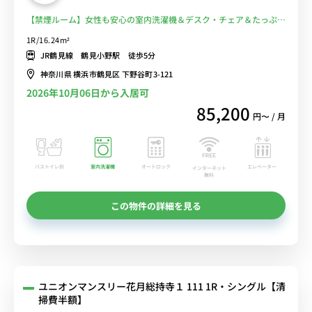
【禁煙ルーム】女性も安心の室内洗濯機＆デスク・チェア＆たっぷり
収納2ドア冷蔵庫など生活家電のあるお部屋■選べるWi-Fi格安レンタ
1R/16.24m²
ル中！
JR鶴見線 鶴見小野駅 徒歩5分
神奈川県 横浜市鶴見区 下野谷町3-121
2026年10月06日から入居可
85,200
円〜 / 月
バストイレ別
室内洗濯機
オートロック
エレベーター
インターネット
無料
この物件の詳細を見る
ユニオンマンスリー花月総持寺１ 111 1R・シングル【清
掃費半額】