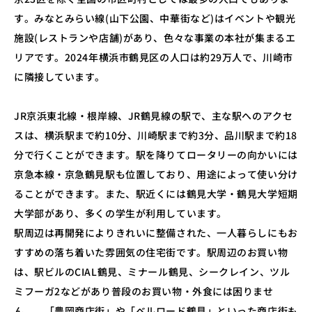
す。みなとみらい線(山下公園、中華街など)はイベントや観光
施設(レストランや店舗)があり、色々な事業の本社が集まるエ
リアです。2024年横浜市鶴見区の人口は約29万人で、川崎市
に隣接しています。
JR京浜東北線・根岸線、JR鶴見線の駅で、主な駅へのアクセ
スは、横浜駅まで約10分、川崎駅まで約3分、品川駅まで約18
分で行くことができます。駅を降りてロータリーの向かいには
京急本線・京急鶴見駅も位置しており、用途によって使い分け
ることができます。また、駅近くには鶴見大学・鶴見大学短期
大学部があり、多くの学生が利用しています。
駅周辺は再開発によりきれいに整備された、一人暮らしにもお
すすめの落ち着いた雰囲気の住宅街です。駅周辺のお買い物
は、駅ビルのCIAL鶴見、ミナール鶴見、シークレイン、ツル
ミフーガ2などがあり普段のお買い物・外食には困りませ
ん。、「豊岡商店街」や「ベルロード鶴見」といった商店街も