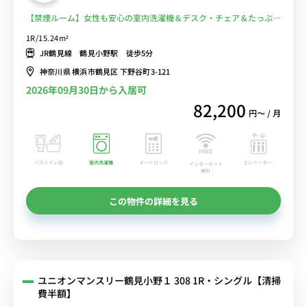
【禁煙ルーム】女性も安心の室内洗濯機＆デスク・チェア＆たっぷり
収納2ドア冷蔵庫など生活家電のあるお部屋■選べるWi-Fi格安レンタ
1R/15.24m²
ル中！
JR鶴見線 鶴見小野駅 徒歩5分
神奈川県 横浜市鶴見区 下野谷町3-121
2026年09月30日から入居可
82,200
円〜 / 月
バストイレ別
室内洗濯機
オートロック
エレベーター
インターネット
無料
この物件の詳細を見る
ユニオンマンスリー鶴見小野１ 308 1R・シングル【清掃
費半額】