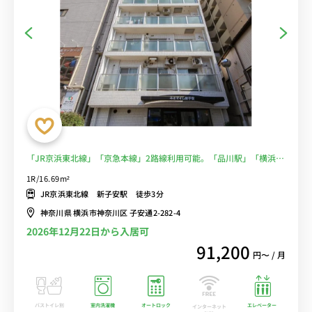
「JR京浜東北線」「京急本線」2路線利用可能。「品川駅」「横浜
駅」へのアクセス良好。駅徒歩3分の嬉しい駅チカ物件。■選べる
1R/16.69m²
Wi-Fi格安レンタル中！
JR京浜東北線 新子安駅 徒歩3分
神奈川県 横浜市神奈川区 子安通2-282-4
2026年12月22日から入居可
91,200
円〜 / 月
バストイレ別
室内洗濯機
オートロック
エレベーター
インターネット