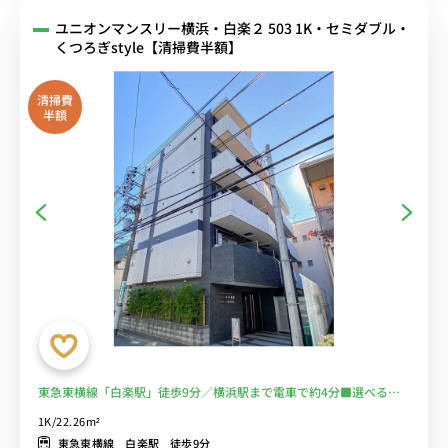
ユニオンマンスリー横浜・白楽２ 503 1K・セミダブル・
くつろぎstyle【清掃費半額】
清掃費
半額
東急東横線「白楽駅」徒歩9分／横浜駅まで電車で約4分■選べるWi-
Fi格安レンタル中！
1K/22.26m²
東急東横線 白楽駅 徒歩9分