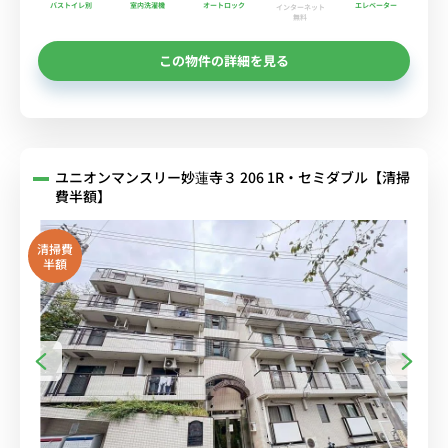
バストイレ別
室内洗濯機
オートロック
エレベーター
インターネット
無料
この物件の詳細を見る
ユニオンマンスリー妙蓮寺３ 206 1R・セミダブル【清掃
費半額】
清掃費
半額