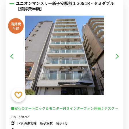
ユニオンマンスリー新子安駅前１ 306 1R・セミダブル
【清掃費半額】
清掃費
半額
■安心のオートロック＆モニター付きインターフォン完備♪デスク＆
チェア付きでテレワークにもおすすめ♪■JR京浜東北線「新子安
1R/17.94m²
駅」京急本線「京急新子安駅」徒歩3分/東京・横浜まで乗換なしでア
JR京浜東北線 新子安駅 徒歩3分
クセス/駅前に深夜1時半まで営業のスーパー「相鉄ローゼン」あり■