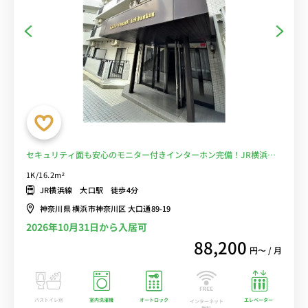
セキュリティ面も安心のモニター付きインターホン完備！JR横浜線
「大口駅」徒歩4分/新横浜・町田・八王子まで乗換なしでアクセス/
1K/16.2m²
駅前には23時半まで営業のスーパー「miniピアゴ」やMEGAドン・キ
JR横浜線 大口駅 徒歩4分
ホーテあり■選べるWi-Fi格安レンタル中！
神奈川県 横浜市神奈川区 大口通89-19
2026年10月31日から入居可
88,200
円〜 / 月
バストイレ別
室内洗濯機
オートロック
エレベーター
インターネット
無料