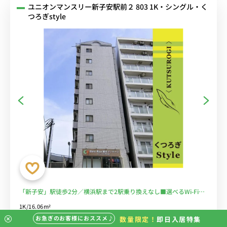
ユニオンマンスリー新子安駅前２ 803 1K・シングル・く
つろぎstyle
「新子安」駅徒歩2分／横浜駅まで2駅乗り換えなし■選べるWi-Fi格
安レンタル中！
1K/16.06m²
JR京浜東北線 新子安駅 徒歩2分
お急ぎのお客様におススメ♪
数量限定！
即日入居特集