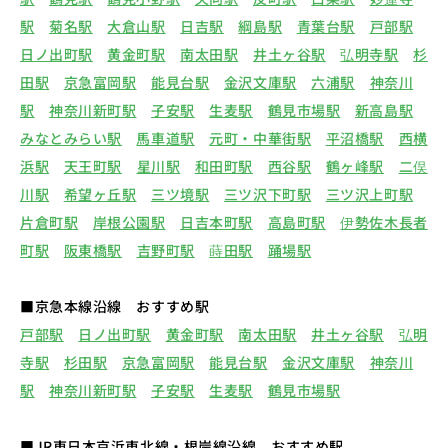
駅
菊名駅
大倉山駅
日吉駅
綱島駅
青葉台駅
戸部駅
日ノ出町駅
黄金町駅
南太田駅
井土ヶ谷駅
弘明寺駅
杉
田駅
京急富岡駅
能見台駅
金沢文庫駅
六浦駅
神奈川
駅
神奈川新町駅
子安駅
生麦駅
鶴見市場駅
新高島駅
みなとみらい駅
馬車道駅
元町・中華街駅
平沼橋駅
西横
浜駅
天王町駅
星川駅
和田町駅
西谷駅
鶴ヶ峰駅
二俣
川駅
希望ヶ丘駅
三ツ境駅
三ツ沢下町駅
三ツ沢上町駅
片倉町駅
岸根公園駅
日吉本町駅
高島町駅
伊勢佐木長者
町駅
阪東橋駅
吉野町駅
蒔田駅
踊場駅
■京急本線沿線 おすすめ駅
戸部駅
日ノ出町駅
黄金町駅
南太田駅
井土ヶ谷駅
弘明
寺駅
杉田駅
京急富岡駅
能見台駅
金沢文庫駅
神奈川
駅
神奈川新町駅
子安駅
生麦駅
鶴見市場駅
■JR東日本京浜東北線・根岸線沿線 おすすめ駅