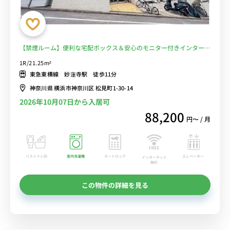
【禁煙ルーム】便利な宅配ボックス＆安心のモニター付きインターフ
ォン完備！ローテーブル＆ソファ＆たっぷり収納2ドア冷蔵庫など生
1R/21.25m²
活家電のあるお部屋■選べるWi-Fi格安レンタル中！
東急東横線 妙蓮寺駅 徒歩11分
神奈川県 横浜市神奈川区 松見町1-30-14
2026年10月07日から入居可
88,200
円〜 / 月
バストイレ別
室内洗濯機
オートロック
エレベーター
インターネット
無料
この物件の詳細を見る