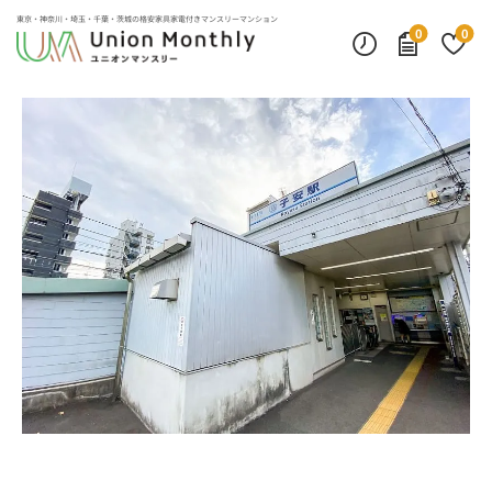
デスクランプ・フロアランプ
インターネット無料
モニター付きインターフォン
東京・神奈川・埼玉・千葉・茨城の
格安家具家電付きマンスリーマンション
0
0