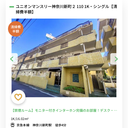
ユニオンマンスリー神奈川新町２ 110 1K・シングル【清
掃費半額】
清掃費
半額
【禁煙ルーム】モニター付きインターホン完備のお部屋！デスク・チ
ェア＆たっぷり収納2ドア冷蔵庫など生活家電のあるお部屋/京急鶴見
1K/16.02m²
駅や横浜駅まで乗換なし■選べるWi-Fi格安レンタル中！
京急本線 神奈川新町駅 徒歩4分