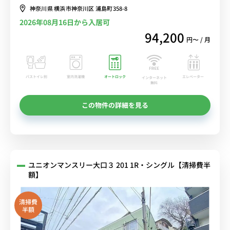
神奈川県 横浜市神奈川区 浦島町358-8
2026年08月16日から入居可
94,200
円〜 / 月
バストイレ別
室内洗濯機
オートロック
エレベーター
インターネット
無料
この物件の詳細を見る
ユニオンマンスリー大口３ 201 1R・シングル【清掃費半
額】
清掃費
半額