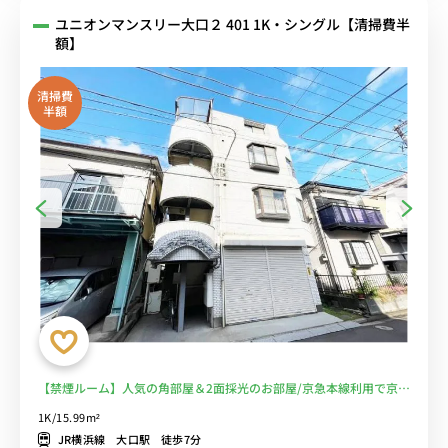
ユニオンマンスリー大口２ 401 1K・シングル【清掃費半
額】
清掃費
半額
【禁煙ルーム】人気の角部屋＆2面採光のお部屋/京急本線利用で京急
鶴見駅や横浜駅まで乗換なし/駅近くには深夜0時まで営業のディスカ
1K/15.99m²
ウントストア・MEGAドン・キホーテやライフがあり買い物に便利■
JR横浜線 大口駅 徒歩7分