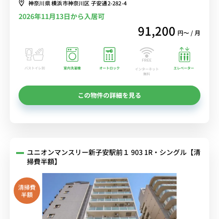
神奈川県 横浜市神奈川区 子安通2-282-4
選べるWi-Fi格安レンタル中！
2026年11月13日から入居可
91,200
円〜 / 月
バストイレ別
室内洗濯機
オートロック
エレベーター
インターネット
無料
この物件の詳細を見る
ユニオンマンスリー新子安駅前１ 903 1R・シングル【清
掃費半額】
清掃費
半額