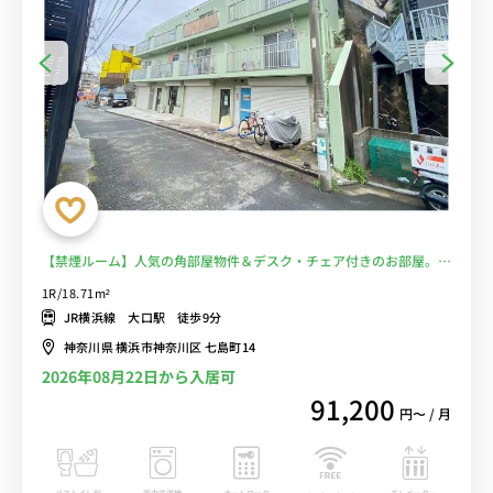
【禁煙ルーム】人気の角部屋物件＆デスク・チェア付きのお部屋。大
口駅西口には「大口通商店街」もあり/横浜駅まで乗り換えなしでア
1R/18.71m²
クセス可能■選べるWi-Fi格安レンタル中！
JR横浜線 大口駅 徒歩9分
神奈川県 横浜市神奈川区 七島町14
2026年08月22日から入居可
91,200
円〜 / 月
バストイレ別
室内洗濯機
オートロック
エレベーター