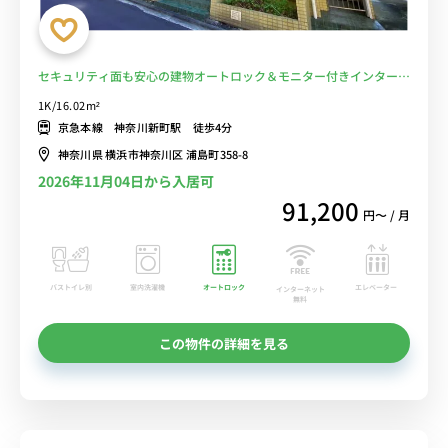
セキュリティ面も安心の建物オートロック＆モニター付きインターホ
ン完備のお部屋！京急鶴見駅や横浜駅まで乗換なし/神奈川県病院ま
1K/16.02m²
で徒歩圏内■選べるWi-Fi格安レンタル中！
京急本線 神奈川新町駅 徒歩4分
神奈川県 横浜市神奈川区 浦島町358-8
2026年11月04日から入居可
91,200
円〜 / 月
バストイレ別
室内洗濯機
オートロック
エレベーター
インターネット
無料
この物件の詳細を見る