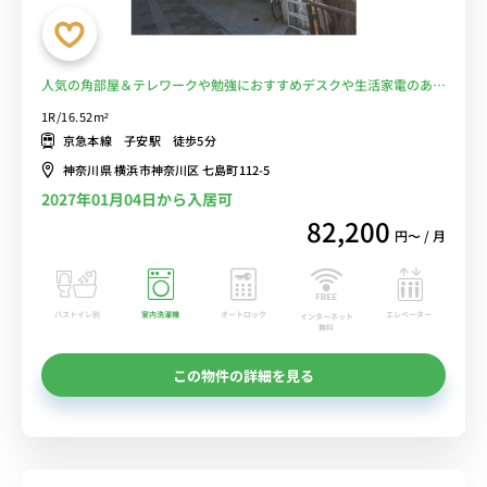
人気の角部屋＆テレワークや勉強におすすめデスクや生活家電のある
お部屋/京急本線「子安駅」から徒歩5分！横浜駅や京急鶴見駅へダイ
1R/16.52m²
レクトアクセス■選べるWi-Fi格安レンタル中！
京急本線 子安駅 徒歩5分
神奈川県 横浜市神奈川区 七島町112-5
2027年01月04日から入居可
82,200
円〜 / 月
バストイレ別
室内洗濯機
オートロック
エレベーター
インターネット
無料
この物件の詳細を見る