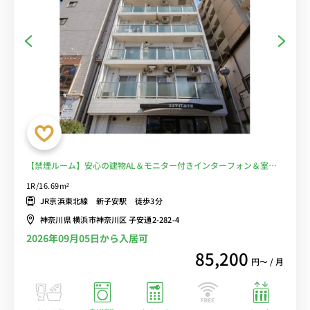
【禁煙ルーム】安心の建物AL＆モニター付きインターフォン＆室内
洗濯機完備♪キリンビール横浜工場や日産エンジンミュージアムまで
1R/16.69m²
徒歩圏内■選べるWi-Fi格安レンタル中！
JR京浜東北線 新子安駅 徒歩3分
神奈川県 横浜市神奈川区 子安通2-282-4
2026年09月05日から入居可
85,200
円〜 / 月