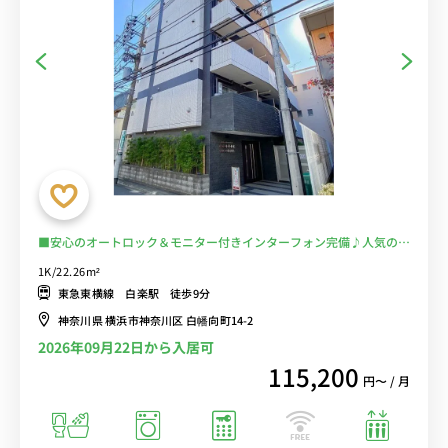
■安心のオートロック＆モニター付きインターフォン完備♪人気のバ
ストイレ別・浴室乾燥機・洗浄便座付き♪２口ガスコンロ♪ソファ＆
1K/22.26m²
ローテーブル付きの快適なお部屋♪■東急東横線利用で渋谷・横浜ま
東急東横線 白楽駅 徒歩9分
で乗換なしでアクセス■選べるWi-Fi格安レンタル中！
神奈川県 横浜市神奈川区 白幡向町14-2
2026年09月22日から入居可
115,200
円〜 / 月