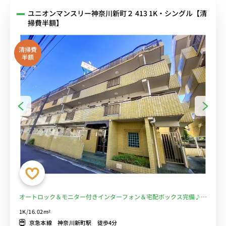
ユニオンマンスリー神奈川新町２ 413 1K・シングル【清
掃費半額】
清掃費
半額
オートロック＆モニター付きインターフォン＆宅配ボックス完備♪人
気の角部屋＆デスク・チェアのあるお部屋/京急鶴見駅や横浜駅まで
1K/16.02m²
乗換なし/神奈川県病院まで徒歩圏内■選べるWi-Fi格安レンタル中！
京急本線 神奈川新町駅 徒歩4分