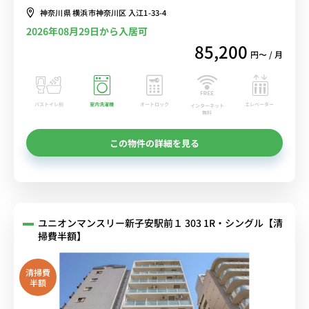
選べるWi-Fi格安レンタル中！
神奈川県 横浜市神奈川区 入江1-33-4
2026年08月29日から入居可
85,200
円〜 / 月
バストイレ別
室内洗濯機
オートロック
エレベーター
インターネット
無料
この物件の詳細を見る
ユニオンマンスリー新子安駅前１ 303 1R・シングル【清
掃費半額】
清掃費
半額