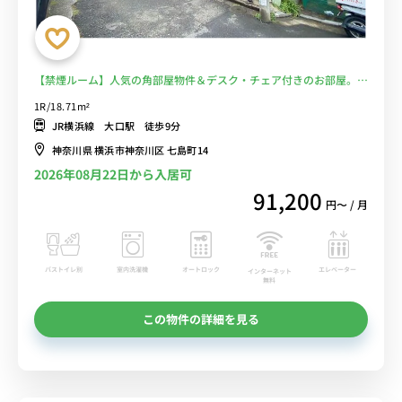
【禁煙ルーム】人気の角部屋物件＆デスク・チェア付きのお部屋。大
口駅西口には「大口通商店街」もあり/横浜駅まで乗り換えなしでア
1R/18.71m²
クセス可能■選べるWi-Fi格安レンタル中！
JR横浜線 大口駅 徒歩9分
神奈川県 横浜市神奈川区 七島町14
2026年08月22日から入居可
91,200
円〜 / 月
バストイレ別
室内洗濯機
オートロック
エレベーター
インターネット
無料
この物件の詳細を見る