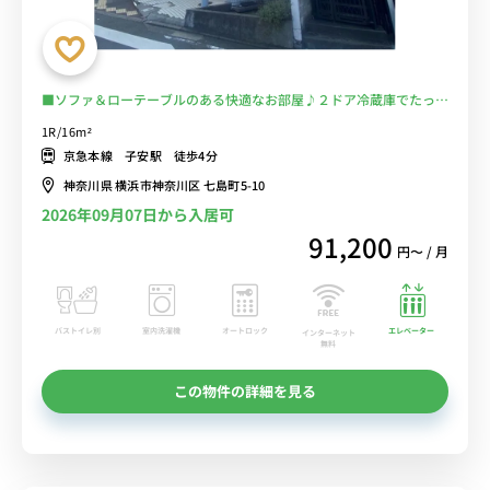
■ソファ＆ローテーブルのある快適なお部屋♪２ドア冷蔵庫でたっぷ
り収納♪■京急本線「子安駅」徒歩4分/JR横浜線「大口駅」も徒歩
1R/16m²
圏内で利用可能/横浜駅まで乗換なしでアクセス可能/コンビニ至近■
京急本線 子安駅 徒歩4分
選べるWi-Fi格安レンタル中！
神奈川県 横浜市神奈川区 七島町5-10
2026年09月07日から入居可
91,200
円〜 / 月
バストイレ別
室内洗濯機
オートロック
エレベーター
インターネット
無料
この物件の詳細を見る