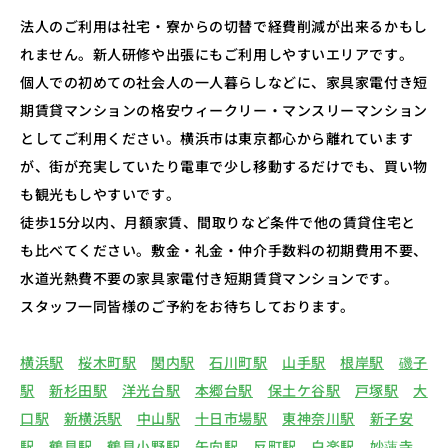
法人のご利用は社宅・寮からの切替で経費削減が出来るかもし
れません。新人研修や出張にもご利用しやすいエリアです。
個人での初めての社会人の一人暮らしなどに、家具家電付き短
期賃貸マンションの格安ウィークリー・マンスリーマンション
としてご利用ください。横浜市は東京都心から離れています
が、街が充実していたり電車で少し移動するだけでも、買い物
も観光もしやすいです。
徒歩15分以内、月額家賃、間取りなど条件で他の賃貸住宅と
も比べてください。敷金・礼金・仲介手数料の初期費用不要、
水道光熱費不要の家具家電付き短期賃貸マンションです。
スタッフ一同皆様のご予約をお待ちしております。
横浜駅
桜木町駅
関内駅
石川町駅
山手駅
根岸駅
磯子
駅
新杉田駅
洋光台駅
本郷台駅
保土ケ谷駅
戸塚駅
大
口駅
新横浜駅
中山駅
十日市場駅
東神奈川駅
新子安
駅
鶴見駅
鶴見小野駅
矢向駅
反町駅
白楽駅
妙蓮寺