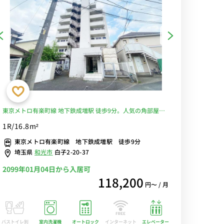
東京メトロ有楽町線 地下鉄成増駅 徒歩9分。人気の角部屋・
二面採光で明るいお部屋。デスク＆チェアがあるお部屋で在
1R/16.8m²
宅勤務にオススメ■選べるWi-Fi格安レンタル中！
東京メトロ有楽町線 地下鉄成増駅 徒歩9分
埼玉県
和光市
白子2-20-37
2099年01月04日から入居可
118,200
円〜 / 月
バストイレ別
室内洗濯機
オートロック
エレベーター
インターネット