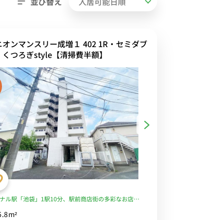
並び替え
ニオンマンスリー成増１ 402 1R・セミダブ
・くつろぎstyle【清掃費半額】
ナル駅「池袋」1駅10分、駅前商店街の多彩なお店で
も充実■選べるWi-Fi格安レンタル中！
6.8m²