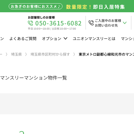
数量限定！
即日入居特集
お急ぎのお客様におススメ♪
お部屋探しのお客様
ご入居中のお客様
050-3615-6082
お問い合わせ先
平日 10:00～18:00 / 土日祝 10:00～17:00
ン
よくある
ご質問
オプション
ユニオン
マンスリーとは
マンシ
ー
埼玉県
埼玉県市区町村から探す
東京メトロ副都心線和光市のマン
マンスリーマンション物件一覧