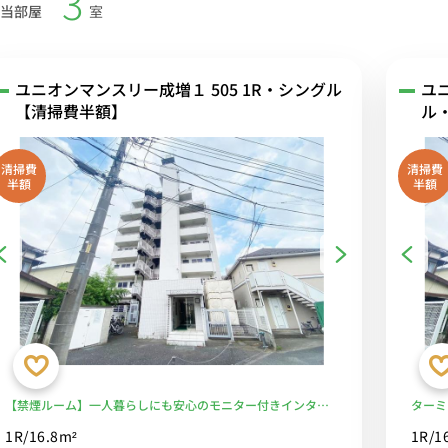
3
当部屋
室
ユニオンマンスリー成増１ 505 1R・シングル
ユ
【清掃費半額】
ル
清掃費
清掃費
半額
半額
【禁煙ルーム】一人暮らしにも安心のモニター付きインター
ターミ
ホン完備！デスク＆チェアや室内洗濯機などの家具家電付
買い物
1R/16.8m²
1R/1
き。東京メトロ有楽町線 地下鉄成増駅 徒歩9分。■選べるWi-