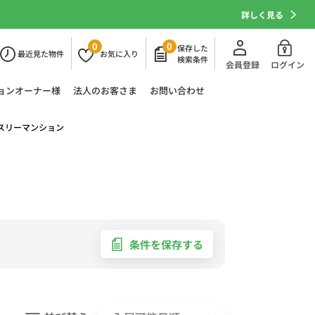
詳しく見る
0
0
保存した
最近
見た物件
お気に
入り
検索条件
会員登録
ログイン
ョン
オーナー様
法人の
お客さま
お問い合わせ
スリーマンション
条件を保存する