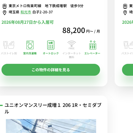
東京メトロ有楽町線 地下鉄成増駅 徒歩9分
東
Fi格安レンタル中！
埼玉県
和光市
白子2-20-37
2026年08月27日から入居可
202
88,200
円〜 / 月
バストイレ別
室内洗濯機
オートロック
エレベーター
バストイ
インターネット
無料
この物件の詳細を見る
ユニオンマンスリー成増１ 206 1R・セミダブ
ル