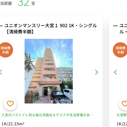
32
当部屋
室
ユニオンマンスリー大宮１ 902 1K・シングル
ユニ
【清掃費半額】
ル
清掃費
清掃費
半額
半額
人気のバストイレ別＆独立洗面台＆デスクや生活家電のある
大宮駅
お部屋/JR京浜東北線やJR埼京線利用で、新宿駅や池袋駅へ
るWi
1K/22.35m²
1K/2
乗換なし■選べるWi-Fi格安レンタル中！