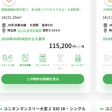
複数路線利用可能で、多方面へアクセスできる！大宮駅周辺
JR埼
には商業施設があり、買い物に便利。■選べるWi-Fi格安レン
トアク
1K/22.35m²
1K/1
タル中！
利／角
JR京浜東北線 大宮駅 徒歩9分
J
埼玉県
さいたま市大宮区
宮町5-143-4
2026年09月04日から入居可
202
115,200
円〜 / 月
バストイレ別
室内洗濯機
オートロック
エレベーター
バストイ
インターネット
無料
この物件の詳細を見る
ユニオンマンスリー大宮２ 830 1K・シングル
ユニ