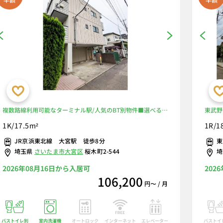
複数路線利用可能なターミナル駅/人気のBT別物件■選べる
東武野
Wi-Fi格安レンタル中！
ッピン
1K/17.5m²
1R/1
家具家
JR京浜東北線 大宮駅 徒歩8分
東
埼玉県
さいたま市大宮区
桜木町2-544
2026年08月16日から入居可
202
106,200
円〜 / 月
バストイレ別
室内洗濯機
オートロック
エレベーター
バストイ
インターネット