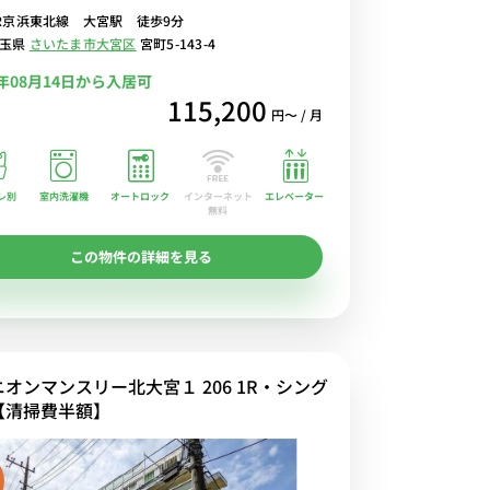
R京浜東北線 大宮駅 徒歩9分
埼玉県
さいたま市大宮区
宮町5-143-4
6年08月14日から入居可
115,200
円〜 / 月
レ別
室内洗濯機
オートロック
エレベーター
インターネット
無料
この物件の詳細を見る
ニオンマンスリー北大宮１ 206 1R・シング
【清掃費半額】