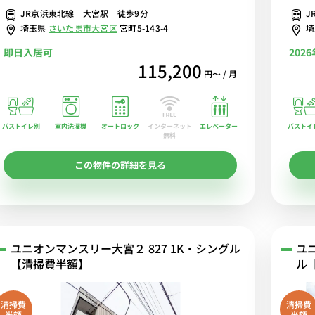
JR京浜東北線 大宮駅 徒歩9分
J
埼玉県
さいたま市大宮区
宮町5-143-4
即日入居可
202
115,200
円〜 / 月
バストイレ別
室内洗濯機
オートロック
エレベーター
バストイ
インターネット
無料
この物件の詳細を見る
ユニオンマンスリー大宮２ 827 1K・シングル
ユ
【清掃費半額】
ル
清掃費
清掃費
半額
半額