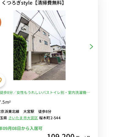
・くつろぎstyle【清掃費無料】
徒歩8分／女性もうれしいバストイレ別・室内洗濯機の
／都内のアクセスが良いエリア。コンビニ至近■選べ
7.5m²
-Fi格安レンタル中！
R京浜東北線 大宮駅 徒歩8分
埼玉県
さいたま市大宮区
桜木町2-544
6年09月08日から入居可
109,200