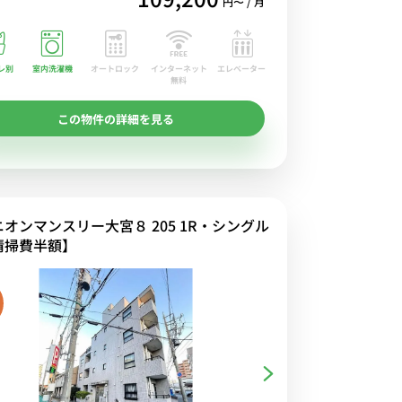
円〜 / 月
レ別
室内洗濯機
オートロック
エレベーター
インターネット
無料
この物件の詳細を見る
ニオンマンスリー大宮８ 205 1R・シングル
清掃費半額】