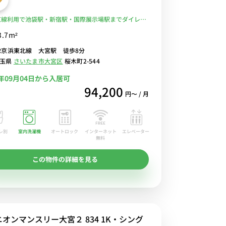
京線利用で池袋駅・新宿駅・国際展示場駅までダイレク
セス／デパートやショッピングモールなど買い物に便
3.7m²
部屋■選べるWi-Fi格安レンタル中！
R京浜東北線 大宮駅 徒歩8分
埼玉県
さいたま市大宮区
桜木町2-544
6年09月04日から入居可
94,200
円〜 / 月
レ別
室内洗濯機
オートロック
エレベーター
インターネット
無料
この物件の詳細を見る
オンマンスリー大宮２ 834 1K・シング