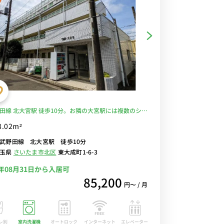
田線 北大宮駅 徒歩10分。お隣の大宮駅には複数のショ
グ施設なども充実！デスク＆チェアや2ドア冷蔵庫なの
8.02m²
電付きのお部屋■選べるWi-Fi格安レンタル中！
武野田線 北大宮駅 徒歩10分
埼玉県
さいたま市北区
東大成町1-6-3
6年08月31日から入居可
85,200
円〜 / 月
レ別
室内洗濯機
オートロック
エレベーター
インターネット