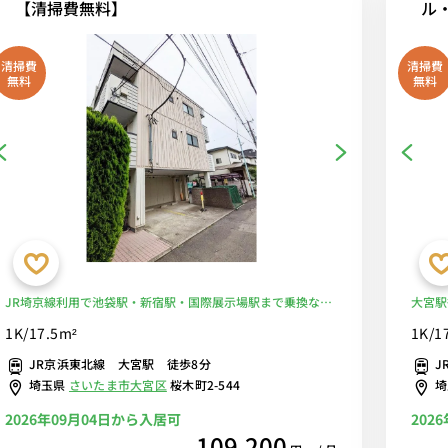
【清掃費無料】
ル
清掃費
清掃費
無料
無料
JR埼京線利用で池袋駅・新宿駅・国際展示場駅まで乗換なし
大宮駅
／角部屋・二面採光で明るいお部屋。人気のバストイレ別。
お部屋
1K/17.5m²
1K/1
テレワークにおすすめデスクのあるお部屋■選べるWi-Fi格安
るWi
JR京浜東北線 大宮駅 徒歩8分
J
レンタル中！
埼玉県
さいたま市大宮区
桜木町2-544
2026年09月04日から入居可
202
109,200