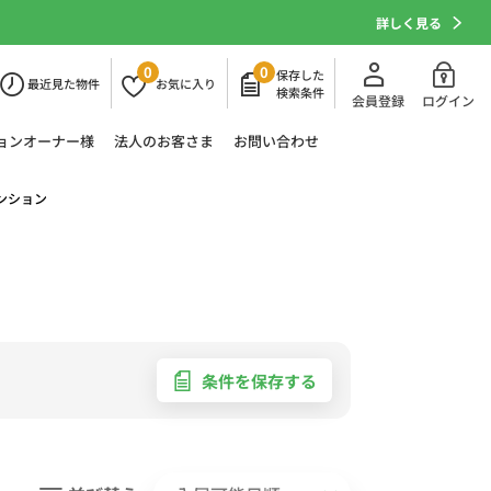
詳しく見る
0
0
保存した
最近
見た物件
お気に
入り
検索条件
会員登録
ログイン
ョン
オーナー様
法人の
お客さま
お問い合わせ
ンション
条件を保存する