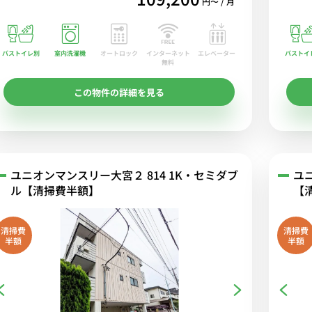
円〜 / 月
バストイレ別
室内洗濯機
オートロック
エレベーター
バストイ
インターネット
無料
この物件の詳細を見る
ユニオンマンスリー大宮２ 814 1K・セミダブ
ユ
ル【清掃費半額】
【
清掃費
清掃費
半額
半額