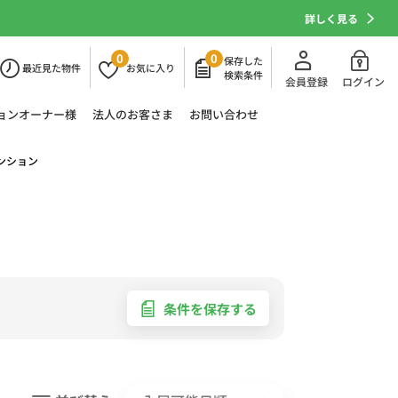
詳しく見る
0
0
保存した
最近
見た物件
お気に
入り
検索条件
会員登録
ログイン
ョン
オーナー様
法人の
お客さま
お問い合わせ
ンション
条件を保存する