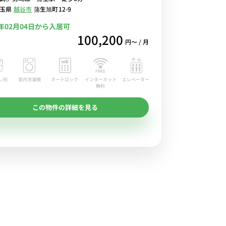
埼玉県
越谷市
蒲生旭町12-9
7年02月04日から入居可
100,200
円〜 / 月
レ別
室内洗濯機
オートロック
エレベーター
インターネット
無料
この物件の詳細を見る