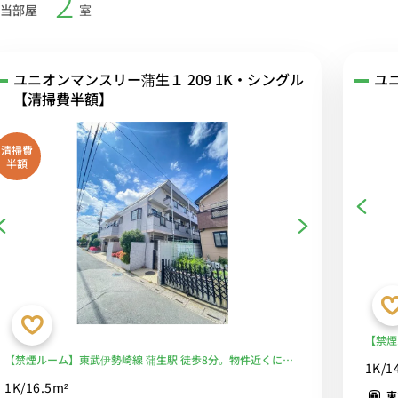
2
当部屋
室
ユニオンマンスリー蒲生１ 209 1K・シングル
ユ
【清掃費半額】
清掃費
半額
【禁煙
8分。
【禁煙ルーム】東武伊勢崎線 蒲生駅 徒歩8分。物件近くにコ
1K/1
グ・エ
ンビニや深夜まで営業のスーパーがあり便利■選べるWi-Fi格
1K/16.5m²
東
安レンタル中！