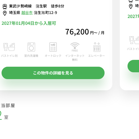
東武伊勢崎線 蒲生駅 徒歩8分
埼玉県
越谷市
蒲生旭町12-9
202
2027年01月04日から入居可
76,200
円〜 / 月
バストイ
バストイレ別
室内洗濯機
オートロック
エレベーター
インターネット
無料
この物件の詳細を見る
該当部屋
2
室