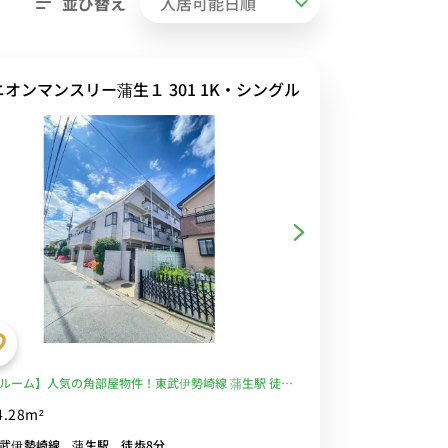
並び替え
ニオンマンスリー蒲生１ 301 1K・シングル
ルーム】人気の角部屋物件！東武伊勢崎線 蒲生駅 徒歩
物件近くにコンビニや深夜まで営業のスーパー「ビッ
4.28m²
ー蒲生店」があり便利■選べるWi-Fi格安レンタル中！
武伊勢崎線 蒲生駅 徒歩8分