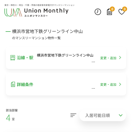
インターネット無料
モニター付きインターフォン
デスクランプ・フロアランプ
東京・神奈川・埼玉・千葉・茨城の
格安家具家電付きマンスリーマンション
0
0
横浜市営地下鉄グリーンライン中山
のマンスリーマンション物件一覧
横浜市営地下鉄グリーンライン中山
沿線・駅
変更・追加
詳細条件
変更・追加
該当部屋
4
室