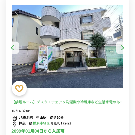
【禁煙ルーム】デスク・チェア＆洗濯機や冷蔵庫など生活家電のある
お部屋/23時まで営業のスーパー・まいばすけっとまで物件から徒歩
1R/16.32m²
1分■選べるWi-Fi格安レンタル中！
JR横浜線 中山駅 徒歩10分
神奈川県
横浜市緑区
青砥町172-23
2099年01月04日から入居可