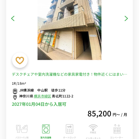
デスクチェアや室内洗濯機などの家具家電付き！物件近くにはまいば
すけっともありお買い物も便利。JR横浜線 中山駅 徒歩11分■選べる
1R/18m²
Wi-Fi格安レンタル中！
JR横浜線 中山駅 徒歩11分
神奈川県
横浜市緑区
青砥町1122-2
2027年01月04日から入居可
85,200
円〜 / 月
バストイレ別
室内洗濯機
オートロック
エレベーター
インターネット