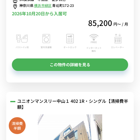
神奈川県
横浜市緑区
青砥町172-23
2026年10月20日から入居可
85,200
円〜 / 月
バストイレ別
室内洗濯機
オートロック
エレベーター
インターネット
無料
この物件の詳細を見る
ユニオンマンスリー中山１ 402 1R・シングル【清掃費半
額】
清掃費
半額