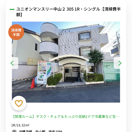
ユニオンマンスリー中山２ 305 1R・シングル【清掃費半
額】
清掃費
半額
【禁煙ルーム】デスク・チェア＆たっぷり収納2ドア冷蔵庫など生活
家電のあるお部屋/23時まで営業のスーパー・まいばすけっとまで物
1R/16.32m²
件から徒歩1分■選べるWi-Fi格安レンタル中！
JR横浜線 中山駅 徒歩10分