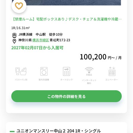
【禁煙ルーム】宅配ボックスあり♪デスク・チェア＆洗濯機や冷蔵庫
など生活家電のあるお部屋/23時まで営業のスーパー・まいばすけっ
1R/16.31m²
とまで物件から徒歩1分■選べるWi-Fi格安レンタル中！
JR横浜線 中山駅 徒歩10分
神奈川県
横浜市緑区
青砥町172-23
2027年02月07日から入居可
100,200
円〜 / 月
バストイレ別
室内洗濯機
オートロック
エレベーター
インターネット
無料
この物件の詳細を見る
ユニオンマンスリー中山２ 204 1R・シングル