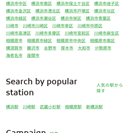
横浜市中区
横浜市南区
横浜市保土ケ谷区
横浜市磯子区
横浜市金沢区
横浜市港北区
横浜市戸塚区
横浜市旭区
横浜市緑区
横浜市瀬谷区
横浜市栄区
横浜市青葉区
川崎市
川崎市川崎区
川崎市幸区
川崎市中原区
川崎市高津区
川崎市多摩区
川崎市宮前区
川崎市麻生区
相模原市
相模原市緑区
相模原市中央区
相模原市南区
横須賀市
藤沢市
秦野市
厚木市
大和市
伊勢原市
海老名市
座間市
Search by popular
人気の駅から
探す
station
横浜駅
川崎駅
武蔵小杉駅
相模原駅
新横浜駅