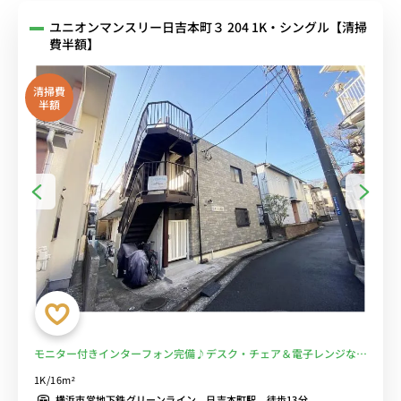
ユニオンマンスリー日吉本町３ 204 1K・シングル【清掃
費半額】
清掃費
半額
モニター付きインターフォン完備♪デスク・チェア＆電子レンジなど
生活家電のあるお部屋/東急東横線や東急目黒線が乗り入れる日吉駅
1K/16m²
へ1駅＆約2分でアクセス■選べるWi-Fi格安レンタル中！
横浜市営地下鉄グリーンライン 日吉本町駅 徒歩13分