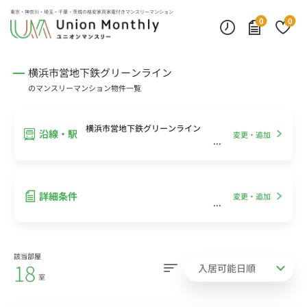
インターネット無料
モニター付きインターフォン
デスクランプ・フロアランプ
東京・神奈川・埼玉・千葉・茨城の
格安家具家電付きマンスリーマンション
0
0
横浜市営地下鉄グリーンライン
のマンスリーマンション物件一覧
横浜市営地下鉄グリーンライン
沿線・駅
変更・追加
詳細条件
変更・追加
該当部屋
18
室