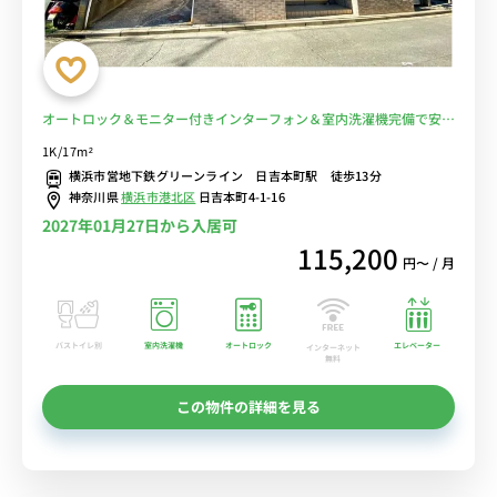
オートロック＆モニター付きインターフォン＆室内洗濯機完備で安心
♪慶應義塾大学日吉キャンパスまで徒歩通学/建物裏にはドラッグス
1K/17m²
トア・クリエイトがありちょっとした買い物に便利■選べるWi-Fi格
横浜市営地下鉄グリーンライン 日吉本町駅 徒歩13分
安レンタル中！
神奈川県
横浜市港北区
日吉本町4-1-16
2027年01月27日から入居可
115,200
円〜 / 月
バストイレ別
室内洗濯機
オートロック
エレベーター
インターネット
無料
この物件の詳細を見る