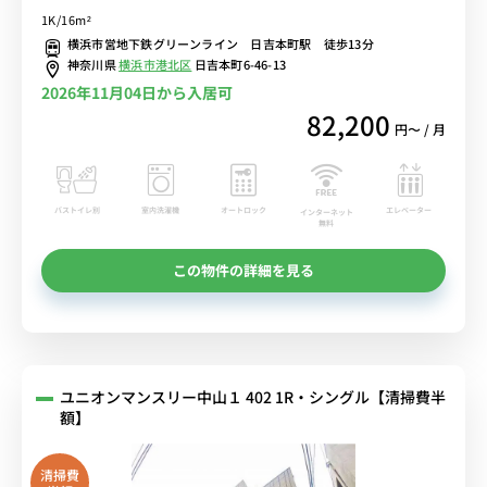
活家電があるお部屋/日吉駅まで1駅＆都筑ふれあいの丘駅までダイレ
1K/16m²
クトアクセス■選べるWi-Fi格安レンタル中！
横浜市営地下鉄グリーンライン 日吉本町駅 徒歩13分
神奈川県
横浜市港北区
日吉本町6-46-13
2026年11月04日から入居可
82,200
円〜 / 月
バストイレ別
室内洗濯機
オートロック
エレベーター
インターネット
無料
この物件の詳細を見る
ユニオンマンスリー中山１ 402 1R・シングル【清掃費半
額】
清掃費