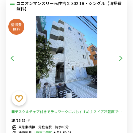
ユニオンマンスリー元住吉２ 302 1R・シングル【清掃費
無料】
清掃費
無料
■デスク＆チェア付きでテレワークにおおすすめ♪２ドア冷蔵庫でた
っぷり収納♪■東急東横線で渋谷や横浜まで乗換なしでアクセス可
1R/16.52m²
能/コンビニ至近/■選べるWi-Fi格安レンタル中！
東急東横線 元住吉駅 徒歩10分
神奈川県
川崎市中原区
木月3-59-25