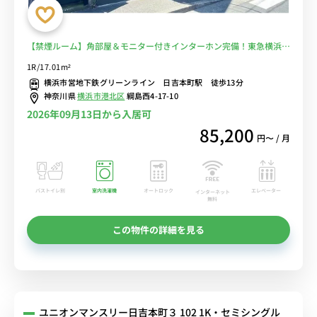
【禁煙ルーム】角部屋＆モニター付きインターホン完備！東急横浜
線・新綱島駅も利用可能で日吉や新横浜へのアクセスも◎コンビニ・
1R/17.01m²
スーパー至近■選べるWi-Fi格安レンタル中！
横浜市営地下鉄グリーンライン 日吉本町駅 徒歩13分
神奈川県
横浜市港北区
綱島西4-17-10
2026年09月13日から入居可
85,200
円〜 / 月
バストイレ別
室内洗濯機
オートロック
エレベーター
インターネット
無料
この物件の詳細を見る
ユニオンマンスリー日吉本町３ 102 1K・セミシングル