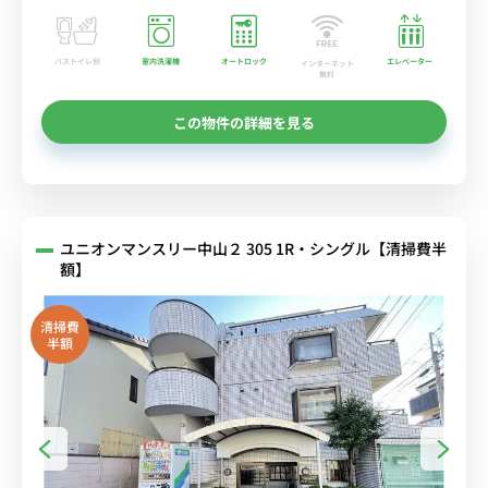
バストイレ別
室内洗濯機
オートロック
エレベーター
インターネット
無料
この物件の詳細を見る
ユニオンマンスリー中山２ 305 1R・シングル【清掃費半
額】
清掃費
半額