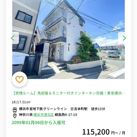
【禁煙ルーム】角部屋＆モニター付きインターホン完備！東急横浜
線・新綱島駅も利用可能で日吉や新横浜へのアクセスも◎コンビニ・
1R/17.01m²
スーパー至近■選べるWi-Fi格安レンタル中！
横浜市営地下鉄グリーンライン 日吉本町駅 徒歩13分
神奈川県
横浜市港北区
綱島西4-17-10
2099年01月04日から入居可
115,200
円〜 / 月