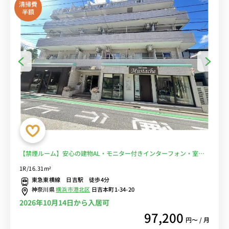
清掃費
半額
【禁煙ルーム】安心の建物AL・モニター付きインターフォン・室内
洗濯機完備♪冷蔵庫や電子レンジなど生活家電のあるお部屋/24時間
1R/16.31m²
営業スーパー・リコスまで約50m！慶應義塾大学日吉キャンパスま
東急東横線 日吉駅 徒歩4分
で徒歩通学■選べるWi-Fi格安レンタル中！
神奈川県
横浜市港北区
日吉本町1-34-20
2026年10月14日から入居可
97,200
円〜 / 月