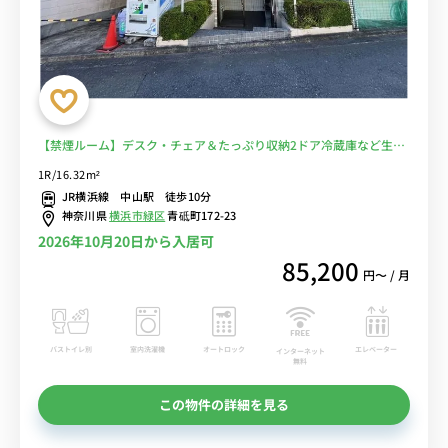
【禁煙ルーム】デスク・チェア＆たっぷり収納2ドア冷蔵庫など生活
家電のあるお部屋/23時まで営業のスーパー・まいばすけっとまで物
1R/16.32m²
件から徒歩1分■選べるWi-Fi格安レンタル中！
JR横浜線 中山駅 徒歩10分
神奈川県
横浜市緑区
青砥町172-23
2026年10月20日から入居可
85,200
円〜 / 月
バストイレ別
室内洗濯機
オートロック
エレベーター
インターネット
無料
この物件の詳細を見る