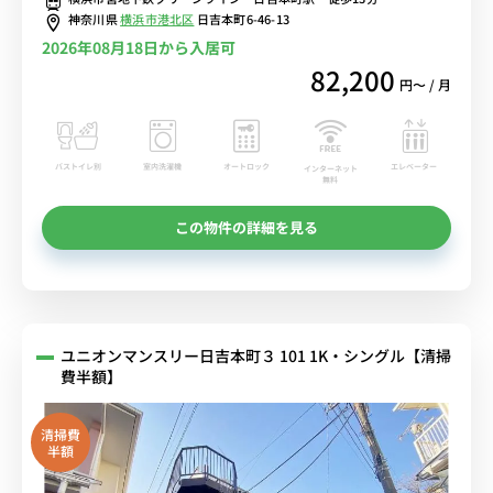
神奈川県
横浜市港北区
日吉本町6-46-13
2026年08月18日から入居可
82,200
円〜 / 月
バストイレ別
室内洗濯機
オートロック
エレベーター
インターネット
無料
この物件の詳細を見る
ユニオンマンスリー日吉本町３ 101 1K・シングル【清掃
費半額】
清掃費
半額