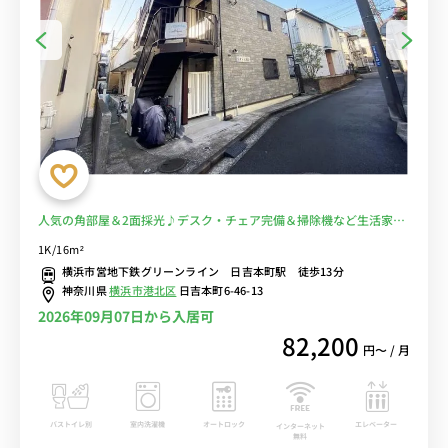
人気の角部屋＆2面採光♪デスク・チェア完備＆掃除機など生活家電
のあるお部屋/東急東横線や東急目黒線が乗り入れる日吉駅へ1駅＆約
1K/16m²
2分でアクセス■選べるWi-Fi格安レンタル中！
横浜市営地下鉄グリーンライン 日吉本町駅 徒歩13分
神奈川県
横浜市港北区
日吉本町6-46-13
2026年09月07日から入居可
82,200
円〜 / 月
バストイレ別
室内洗濯機
オートロック
エレベーター
インターネット
無料