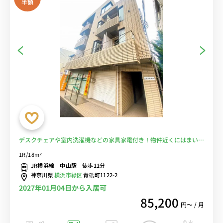
半額
デスクチェアや室内洗濯機などの家具家電付き！物件近くにはまいば
すけっともありお買い物も便利。JR横浜線 中山駅 徒歩11分■選べる
1R/18m²
Wi-Fi格安レンタル中！
JR横浜線 中山駅 徒歩11分
神奈川県
横浜市緑区
青砥町1122-2
2027年01月04日から入居可
85,200
円〜 / 月