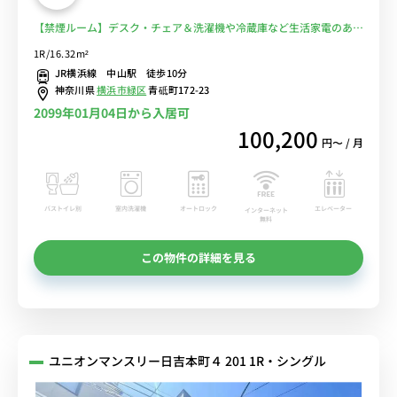
【禁煙ルーム】デスク・チェア＆洗濯機や冷蔵庫など生活家電のある
お部屋/23時まで営業のスーパー・まいばすけっとまで物件から徒歩
1R/16.32m²
1分■選べるWi-Fi格安レンタル中！
JR横浜線 中山駅 徒歩10分
神奈川県
横浜市緑区
青砥町172-23
2099年01月04日から入居可
100,200
円〜 / 月
バストイレ別
室内洗濯機
オートロック
エレベーター
インターネット
無料
この物件の詳細を見る
ユニオンマンスリー日吉本町４ 201 1R・シングル