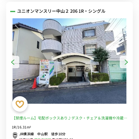
ユニオンマンスリー中山２ 206 1R・シングル
【禁煙ルーム】宅配ボックスあり♪デスク・チェア＆洗濯機や冷蔵庫
など生活家電のあるお部屋/23時まで営業のスーパー・まいばすけっ
1R/16.31m²
とまで物件から徒歩1分■選べるWi-Fi格安レンタル中！
JR横浜線 中山駅 徒歩10分