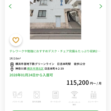
テレワークや勉強におすすめデスク・チェア完備＆たっぷり収納2ド
ア冷蔵庫など生活家電のあるお部屋/日吉駅となり＆都筑ふれあいの
1R/16m²
丘駅へ乗換なし、慶應義塾大学へ徒歩で通学■選べるWi-Fi格安レン
横浜市営地下鉄グリーンライン 日吉本町駅 徒歩12分
タル中！
神奈川県
横浜市港北区
日吉本町4-2-39
2028年01月24日から入居可
115,200
円〜 / 月
バストイレ別
室内洗濯機
オートロック
エレベーター
インターネット
無料