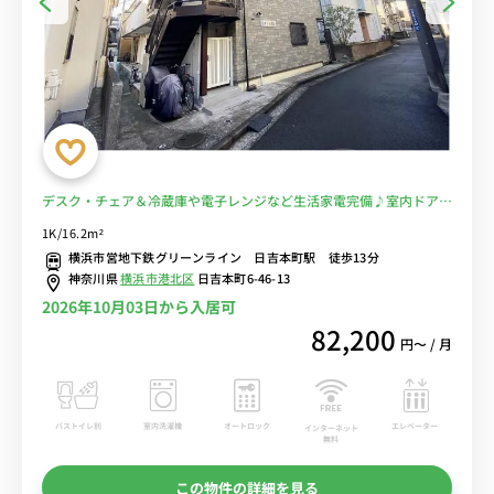
デスク・チェア＆冷蔵庫や電子レンジなど生活家電完備♪室内ドアが
あるので玄関からリビングが直接見えないお部屋です/日吉駅まで1駅
1K/16.2m²
＆都筑ふれあいの丘駅までダイレクトアクセス■選べるWi-Fi格安レ
横浜市営地下鉄グリーンライン 日吉本町駅 徒歩13分
ンタル中！
神奈川県
横浜市港北区
日吉本町6-46-13
2026年10月03日から入居可
82,200
円〜 / 月
バストイレ別
室内洗濯機
オートロック
エレベーター
インターネット
無料
この物件の詳細を見る