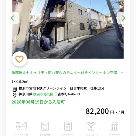
角部屋＆セキュリティ面も安心のモニター付きインターホン完備！嬉
しいたっぷり収納付き♪東急東横線や東急目黒線が乗り入れる日吉駅
1K/16.2m²
へ1駅＆約2分でアクセス■選べるWi-Fi格安レンタル中！
横浜市営地下鉄グリーンライン 日吉本町駅 徒歩13分
神奈川県
横浜市港北区
日吉本町6-46-13
2026年08月19日から入居可
82,200
円〜 / 月
バストイレ別
室内洗濯機
オートロック
エレベーター
インターネット