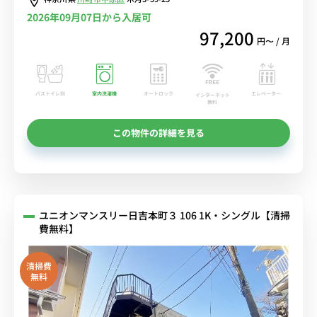
2026年09月07日から入居可
97,200
円〜 / 月
バストイレ別
室内洗濯機
オートロック
エレベーター
インターネット
無料
この物件の詳細を見る
ユニオンマンスリー日吉本町３ 106 1K・シングル【清掃
費無料】
清掃費
無料