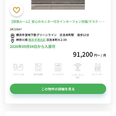
【禁煙ルーム】安心のモニター付きインターフォン完備/デスク・チ
ェア＆たっぷり収納2ドア冷蔵庫など生活家電のあるお部屋/慶応義塾
1R/16m²
大学まで徒歩通学■選べるWi-Fi格安レンタル中！
横浜市営地下鉄グリーンライン 日吉本町駅 徒歩12分
神奈川県
横浜市港北区
日吉本町4-2-39
2026年09月04日から入居可
91,200
円〜 / 月
バストイレ別
室内洗濯機
オートロック
エレベーター
インターネット
無料
この物件の詳細を見る