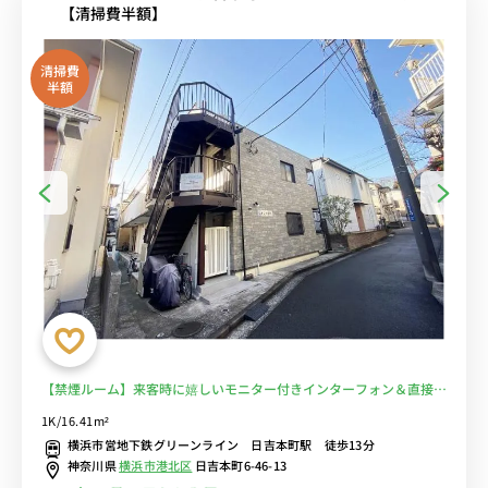
【清掃費半額】
清掃費
半額
【禁煙ルーム】来客時に嬉しいモニター付きインターフォン＆直接リ
ビングが見えない室内ドアあり♪慶應義塾大学日吉キャンパスの最寄
1K/16.41m²
り駅まで1駅■選べるWi-Fi格安レンタル中！
横浜市営地下鉄グリーンライン 日吉本町駅 徒歩13分
神奈川県
横浜市港北区
日吉本町6-46-13