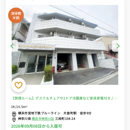
清掃費
半額
【禁煙ルーム】デスク＆チェアや2ドア冷蔵庫など家具家電付き♪横
浜駅まで乗り換えなしでアクセス可能。物件近くにコンビニあり■選
1K/16.5m²
べるWi-Fi格安レンタル中！
横浜市営地下鉄ブルーライン 片倉町駅 徒歩9分
神奈川県
横浜市神奈川区
三枚町154-24
2026年09月08日から入居可