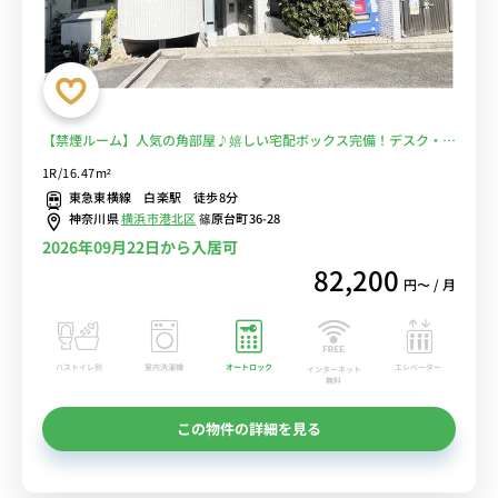
【禁煙ルーム】人気の角部屋♪嬉しい宅配ボックス完備！デスク・チ
ェア＆洗濯機や2ドア冷蔵庫など生活家電のあるお部屋/神奈川大学横
1R/16.47m²
浜キャンパスまで徒歩通学■選べるWi-Fi格安レンタル中！
東急東横線 白楽駅 徒歩8分
神奈川県
横浜市港北区
篠原台町36-28
2026年09月22日から入居可
82,200
円〜 / 月
バストイレ別
室内洗濯機
オートロック
エレベーター
インターネット
無料
この物件の詳細を見る