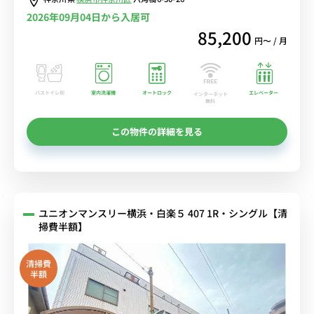
2026年09月04日から入居可
85,200
円〜 / 月
バストイレ別
室内洗濯機
オートロック
エレベーター
インターネット
無料
この物件の詳細を見る
ユニオンマンスリー横浜・白楽５ 407 1R・シングル【清
掃費半額】
清掃費
半額