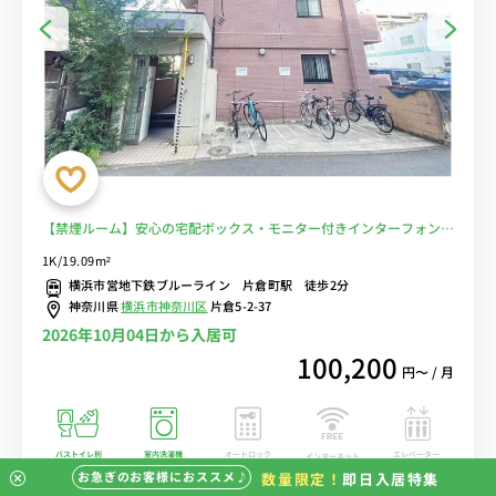
【禁煙ルーム】安心の宅配ボックス・モニター付きインターフォン・
室内洗濯機完備！人気のバストイレ別♪冷蔵庫や電子レンジなど生活
1K/19.09m²
家電＆デスク・チェアのあるお部屋/神奈川大学横浜キャンパスまで
横浜市営地下鉄ブルーライン 片倉町駅 徒歩2分
徒歩通学■選べるWi-Fi格安レンタル中！
神奈川県
横浜市神奈川区
片倉5-2-37
2026年10月04日から入居可
100,200
円〜 / 月
バストイレ別
室内洗濯機
オートロック
エレベーター
インターネット
無料
お急ぎのお客様におススメ♪
数量限定！
即日入居特集