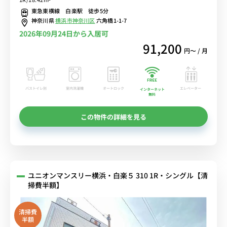
テーブル＆たっぷり収納2ドア冷蔵庫など生活家電のあるお部屋/休日
東急東横線 白楽駅 徒歩5分
は横浜銀行アイスアリーナでリフレッシュ♪
神奈川県
横浜市神奈川区
六角橋1-1-7
2026年09月24日から入居可
91,200
円〜 / 月
バストイレ別
室内洗濯機
オートロック
エレベーター
インターネット
無料
この物件の詳細を見る
ユニオンマンスリー横浜・白楽５ 310 1R・シングル【清
掃費半額】
清掃費
半額