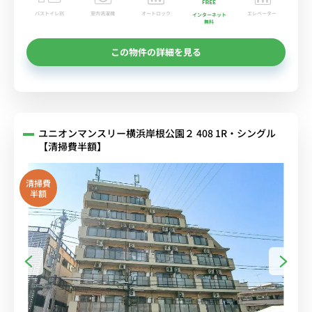
バストイレ別
室内洗濯機
オートロック
エレベーター
インターネット
無料
この物件の詳細を見る
ユニオンマンスリー横浜岸根公園２ 408 1R・シングル
【清掃費半額】
清掃費
半額