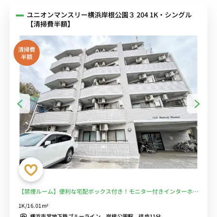
ユニオンマンスリー横浜岸根公園３ 204 1K・シングル
【清掃費半額】
清掃費
半額
【禁煙ルーム】便利な宅配ボックス付き！モニター付きインターホン
＆オートロック完備のお部屋/横浜駅へのアクセス良好/休日は岸根公
1K/16.01m²
園でお散歩も◎■選べるWi-Fi格安レンタル中！
横浜市営地下鉄ブルーライン 岸根公園駅 徒歩11分