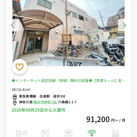
◆インターネット固定回線（有線）無料の部屋◆【禁煙ルーム】安心
の宅配ボックス＆モニター付きインターフォン完備！デスク・チェア
1R/16.41m²
のあるお部屋/休日は横浜銀行アイスアリーナでリフレッシュ♪
東急東横線 白楽駅 徒歩5分
神奈川県
横浜市神奈川区
六角橋1-1-7
2026年09月29日から入居可
91,200
円〜 / 月