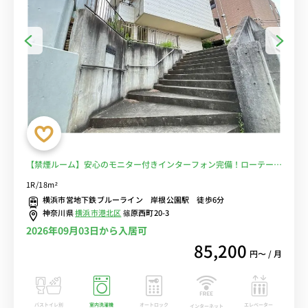
【禁煙ルーム】安心のモニター付きインターフォン完備！ローテーブ
ル＆ソファ＆たっぷり収納2ドア冷蔵庫など生活家電のあるお部屋■
1R/18m²
選べるWi-Fi格安レンタル中！
横浜市営地下鉄ブルーライン 岸根公園駅 徒歩6分
神奈川県
横浜市港北区
篠原西町20-3
2026年09月03日から入居可
85,200
円〜 / 月
バストイレ別
室内洗濯機
オートロック
エレベーター
インターネット