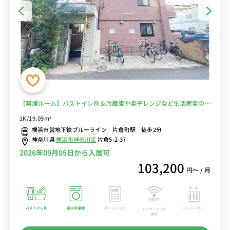
【禁煙ルーム】バストイレ別＆冷蔵庫や電子レンジなど生活家電のあ
るお部屋♪宅配ボックス・モニター付きインターフォン・室内洗濯機
1K/19.09m²
完備/神奈川大学横浜キャンパスまで徒歩通学■選べるWi-Fi格安レン
横浜市営地下鉄ブルーライン 片倉町駅 徒歩2分
タル中！
神奈川県
横浜市神奈川区
片倉5-2-37
2026年09月05日から入居可
103,200
円〜 / 月
バストイレ別
室内洗濯機
オートロック
エレベーター
インターネット
無料