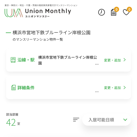
インターネット無料
モニター付きインターフォン
デスクランプ・フロアランプ
東京・神奈川・埼玉・千葉・茨城の
格安家具家電付きマンスリーマンション
0
0
横浜市営地下鉄ブルーライン岸根公園
のマンスリーマンション物件一覧
横浜市営地下鉄ブルーライン岸根公
沿線・駅
変更・追加
園
詳細条件
変更・追加
該当部屋
42
室