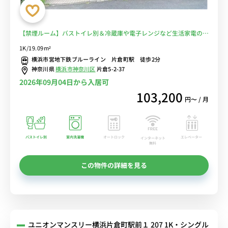
【禁煙ルーム】バストイレ別＆冷蔵庫や電子レンジなど生活家電のあ
るお部屋♪宅配ボックス・モニター付きインターフォン・室内洗濯機
1K/19.09m²
完備/神奈川大学横浜キャンパスまで徒歩通学■選べるWi-Fi格安レン
横浜市営地下鉄ブルーライン 片倉町駅 徒歩2分
タル中！
神奈川県
横浜市神奈川区
片倉5-2-37
2026年09月04日から入居可
103,200
円〜 / 月
バストイレ別
室内洗濯機
オートロック
エレベーター
インターネット
無料
この物件の詳細を見る
ユニオンマンスリー横浜片倉町駅前１ 207 1K・シングル