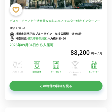
デスク・チェアと生活家電＆安心のALとモニター付きインターフォ
ンがあるお部屋/横浜市営地下鉄ブルーライン沿線、新横浜駅の隣■
1R/17.37m²
選べるWi-Fi格安レンタル中！
横浜市営地下鉄ブルーライン 岸根公園駅 徒歩5分
神奈川県
横浜市神奈川区
六角橋6-30-26
2026年09月04日から入居可
88,200
円〜 / 月
バストイレ別
室内洗濯機
オートロック
エレベーター
インターネット
無料
この物件の詳細を見る