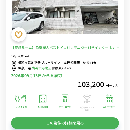
【禁煙ルーム】角部屋＆バストイレ別♪モニター付きインターホン完
備のお部屋/横浜駅へのアクセス良好/休日は岸根公園でお散歩も◎■
1K/16.01m²
選べるWi-Fi格安レンタル中！
横浜市営地下鉄ブルーライン 岸根公園駅 徒歩11分
神奈川県
横浜市港北区
篠原東2-17-2
2026年09月13日から入居可
103,200
円〜 / 月
バストイレ別
室内洗濯機
オートロック
エレベーター
インターネット
無料
この物件の詳細を見る