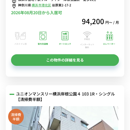
神奈川県
横浜市港北区
篠原東2-17-2
2026年08月20日から入居可
94,200
円〜 / 月
バストイレ別
室内洗濯機
オートロック
エレベーター
インターネット
無料
この物件の詳細を見る
ユニオンマンスリー横浜岸根公園４ 103 1R・シングル
【清掃費半額】
清掃費
半額