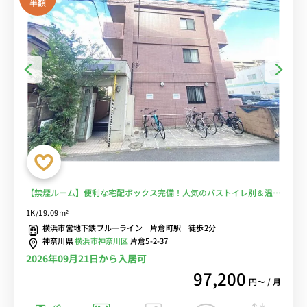
半額
【禁煙ルーム】便利な宅配ボックス完備！人気のバストイレ別＆温水
洗浄便座つき♪デスク・チェア＆室内洗濯機や２ドア冷蔵庫など生活
1K/19.09m²
家電のあるお部屋/神奈川大学横浜キャンパスまで徒歩通学■選べる
横浜市営地下鉄ブルーライン 片倉町駅 徒歩2分
Wi-Fi格安レンタル中！
神奈川県
横浜市神奈川区
片倉5-2-37
2026年09月21日から入居可
97,200
円〜 / 月