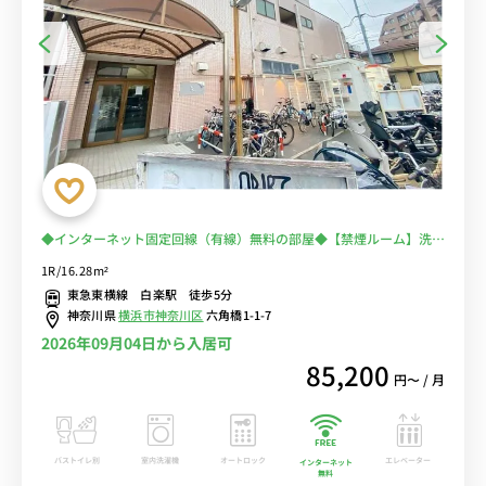
◆インターネット固定回線（有線）無料の部屋◆【禁煙ルーム】洗濯
機や冷蔵庫など生活家電のあるお部屋♪安心の宅配ボックス＆モニタ
1R/16.28m²
ー付きインターフォン完備/休日は横浜銀行アイスアリーナでリフレ
東急東横線 白楽駅 徒歩5分
ッシュ♪
神奈川県
横浜市神奈川区
六角橋1-1-7
2026年09月04日から入居可
85,200
円〜 / 月
バストイレ別
室内洗濯機
オートロック
エレベーター
インターネット
無料