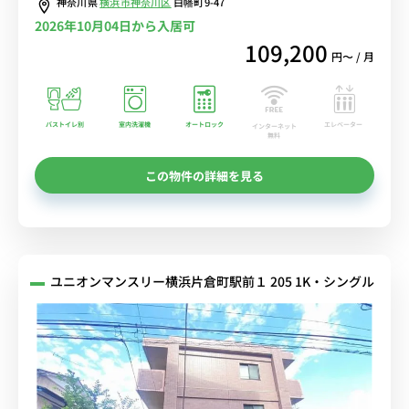
神奈川県
横浜市神奈川区
白幡町9-47
2026年10月04日から入居可
109,200
円〜 / 月
バストイレ別
室内洗濯機
オートロック
エレベーター
インターネット
無料
この物件の詳細を見る
ユニオンマンスリー横浜片倉町駅前１ 205 1K・シングル