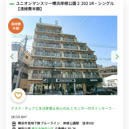
ユニオンマンスリー横浜岸根公園２ 202 1R・シングル
【清掃費半額】
清掃費
半額
デスク・チェアと生活家電＆安心のALとモニター付きインターフォ
ンがあるお部屋/横浜市営地下鉄ブルーライン沿線、新横浜駅の隣■
1R/16.8m²
選べるWi-Fi格安レンタル中！
横浜市営地下鉄ブルーライン 岸根公園駅 徒歩5分
神奈川県
横浜市神奈川区
六角橋6-30-26