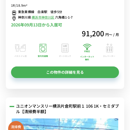
の角部屋！安心の宅配ボックス＆モニター付きインターフォン完備/
1R/18.9m²
デスク＆チェア付きでテレワークにも便利
東急東横線 白楽駅 徒歩5分
神奈川県
横浜市神奈川区
六角橋1-1-7
2026年09月13日から入居可
91,200
円〜 / 月
バストイレ別
室内洗濯機
オートロック
エレベーター
インターネット
無料
この物件の詳細を見る
ユニオンマンスリー横浜片倉町駅前１ 106 1K・セミダブ
ル【清掃費半額】
清掃費