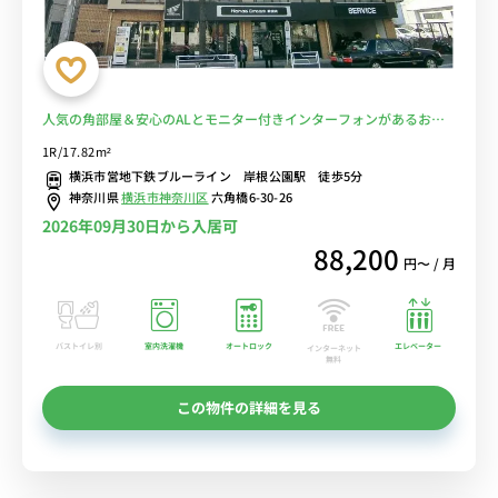
人気の角部屋＆安心のALとモニター付きインターフォンがあるお部
屋/横浜市営地下鉄ブルーライン沿線、新横浜駅の隣■選べるWi-Fi格
1R/17.82m²
安レンタル中！
横浜市営地下鉄ブルーライン 岸根公園駅 徒歩5分
神奈川県
横浜市神奈川区
六角橋6-30-26
2026年09月30日から入居可
88,200
円〜 / 月
バストイレ別
室内洗濯機
オートロック
エレベーター
インターネット
無料
この物件の詳細を見る