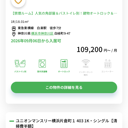
【禁煙ルーム】人気の角部屋＆バストイレ別！建物オートロック＆モ
ニター付きインターフォン完備。横浜駅まで乗り換えなしでアクセス
1R/18.01m²
可能♪神奈川大学まで徒歩通学■選べるWi-Fi格安レンタル中！
東急東横線 白楽駅 徒歩7分
神奈川県
横浜市神奈川区
白幡町9-47
2026年09月06日から入居可
109,200
円〜 / 月
バストイレ別
室内洗濯機
オートロック
エレベーター
インターネット
無料
この物件の詳細を見る
ユニオンマンスリー横浜片倉町１ 403 1K・シングル【清
掃費半額】