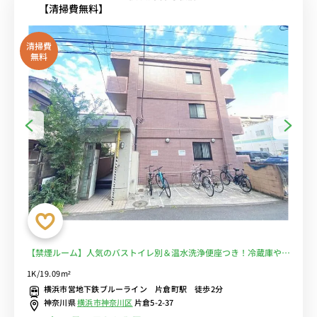
【清掃費無料】
清掃費
無料
【禁煙ルーム】人気のバストイレ別＆温水洗浄便座つき！冷蔵庫や電
子レンジなど生活家電のあるお部屋♪安心の宅配ボックス・モニター
1K/19.09m²
付きインターフォン・室内洗濯機完備/神奈川大学横浜キャンパスま
横浜市営地下鉄ブルーライン 片倉町駅 徒歩2分
で徒歩通学■選べるWi-Fi格安レンタル中！
神奈川県
横浜市神奈川区
片倉5-2-37