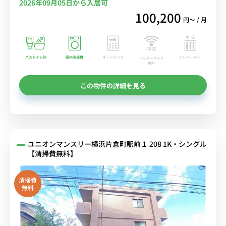
2026年09月05日から入居可
100,200
円〜 / 月
バストイレ別
室内洗濯機
オートロック
エレベーター
インターネット
無料
この物件の詳細を見る
ユニオンマンスリー横浜片倉町駅前１ 208 1K・シングル
【清掃費無料】
清掃費
無料