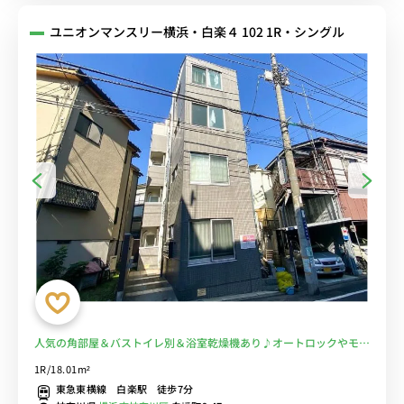
ユニオンマンスリー横浜・白楽４ 102 1R・シングル
人気の角部屋＆バストイレ別＆浴室乾燥機あり♪オートロックやモニ
ター付きインターフォン＆デスク・チェア＆室内洗濯機など生活家電
1R/18.01m²
完備/神奈川大学まで徒歩通学■選べるWi-Fi格安レンタル中！
東急東横線 白楽駅 徒歩7分