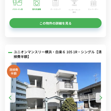
バストイレ別
室内洗濯機
オートロック
エレベーター
インターネット
無料
この物件の詳細を見る
ユニオンマンスリー横浜・白楽６ 105 1R・シングル【清
掃費半額】
清掃費
半額