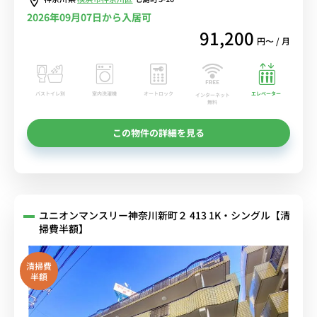
2026年09月07日から入居可
91,200
円〜 / 月
バストイレ別
室内洗濯機
オートロック
エレベーター
インターネット
無料
この物件の詳細を見る
ユニオンマンスリー神奈川新町２ 413 1K・シングル【清
掃費半額】
清掃費
半額