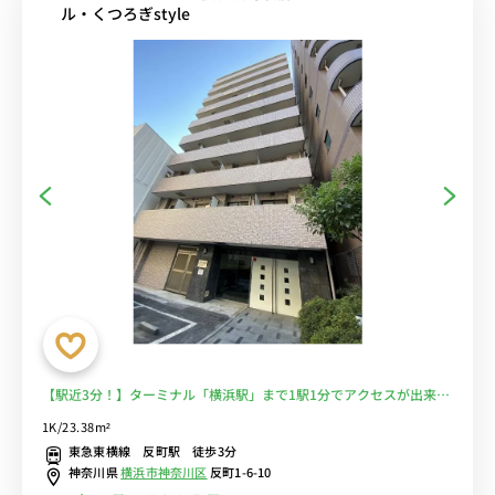
ル・くつろぎstyle
【駅近3分！】ターミナル「横浜駅」まで1駅1分でアクセスが出来る
好立地な物件です。■選べるWi-Fi格安レンタル中！
1K/23.38m²
東急東横線 反町駅 徒歩3分
神奈川県
横浜市神奈川区
反町1-6-10