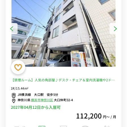
【禁煙ルーム】人気の角部屋♪デスク・チェア＆室内洗濯機や2ドア
冷蔵庫など生活家電のあるお部屋/JR横浜線利用で菊名駅まで1駅＆
1R/15.44m²
新横浜駅まで2駅でアクセス、町田駅まで乗り換えなしでアクセス■
JR横浜線 大口駅 徒歩5分
選べるWi-Fi格安レンタル中！
神奈川県
横浜市神奈川区
大口仲町32-4
2027年04月12日から入居可
112,200
円〜 / 月