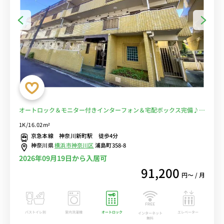
オートロック＆モニター付きインターフォン＆宅配ボックス完備♪人
気の角部屋＆デスク・チェアのあるお部屋/京急鶴見駅や横浜駅まで
1K/16.02m²
乗換なし/神奈川県病院まで徒歩圏内■選べるWi-Fi格安レンタル中！
京急本線 神奈川新町駅 徒歩4分
神奈川県
横浜市神奈川区
浦島町358-8
2026年09月19日から入居可
91,200
円〜 / 月
バストイレ別
室内洗濯機
オートロック
エレベーター
インターネット
無料