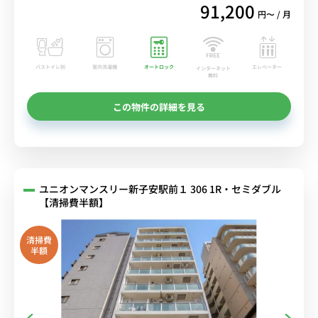
91,200
円〜 / 月
バストイレ別
室内洗濯機
オートロック
エレベーター
インターネット
無料
この物件の詳細を見る
ユニオンマンスリー新子安駅前１ 306 1R・セミダブル
【清掃費半額】
清掃費
半額