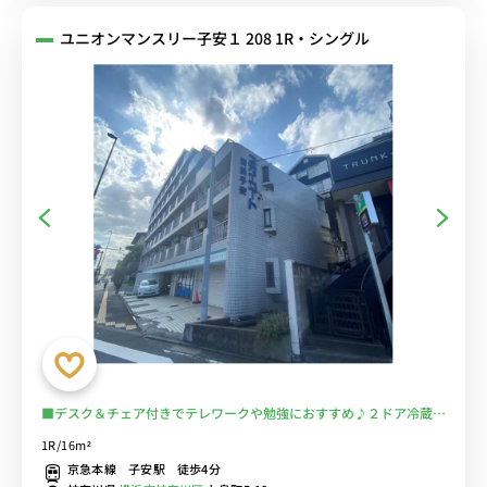
ユニオンマンスリー子安１ 208 1R・シングル
■デスク＆チェア付きでテレワークや勉強におすすめ♪２ドア冷蔵庫
でたっぷり収納♪■京急本線「子安駅」徒歩4分/品川・横浜まで乗換
1R/16m²
なしでアクセス/24時まで営業のスーパー「まいばすけっと」あり/休
京急本線 子安駅 徒歩4分
日は横浜でショッピングを満喫できるのも魅力的■選べるWi-Fi格安