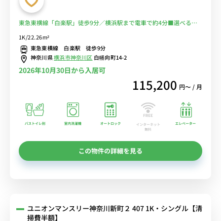
東急東横線「白楽駅」徒歩9分／横浜駅まで電車で約4分■選べるWi-
Fi格安レンタル中！
1K/22.26m²
東急東横線 白楽駅 徒歩9分
神奈川県
横浜市神奈川区
白幡向町14-2
2026年10月30日から入居可
115,200
円〜 / 月
バストイレ別
室内洗濯機
オートロック
エレベーター
インターネット
無料
この物件の詳細を見る
ユニオンマンスリー神奈川新町２ 407 1K・シングル【清
掃費半額】