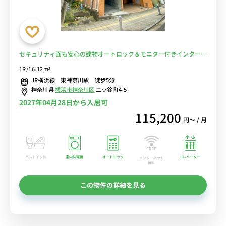
セキュリティ面も安心の建物オートロック＆モニター付きインターホ
ン完備！JR横浜線 東神奈川駅 徒歩5分。横浜駅へも乗り換えなしで
1R/16.12m²
アクセス可能■選べるWi-Fi格安レンタル中！
JR横浜線 東神奈川駅 徒歩5分
神奈川県
横浜市神奈川区
二ッ谷町4-5
2027年04月28日から入居可
115,200
円〜 / 月
バストイレ別
室内洗濯機
オートロック
エレベーター
インターネット
無料
この物件の詳細を見る