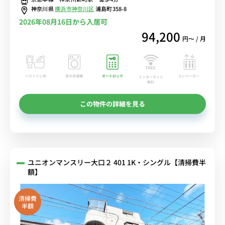
神奈川県
横浜市神奈川区
浦島町358-8
2026年08月16日から入居可
94,200
円〜 / 月
バストイレ別
室内洗濯機
オートロック
エレベーター
インターネット
無料
この物件の詳細を見る
ユニオンマンスリー大口２ 401 1K・シングル【清掃費半
額】
清掃費
半額