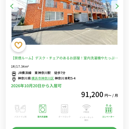
【禁煙ルーム】デスク・チェアのあるお部屋！室内洗濯機やたっぷり
収納2ドア冷蔵庫など生活家電完備/休日は横浜銀行アイスアリーナで
1R/17.34m²
身体を動かしてリフレッシュ＆横浜ベイクォーターでショッピングを
JR横浜線 東神奈川駅 徒歩7分
満喫♪■選べるWi-Fi格安レンタル中！
神奈川県
横浜市神奈川区
神奈川本町5-4
2026年10月20日から入居可
91,200
円〜 / 月
バストイレ別
室内洗濯機
オートロック
エレベーター
インターネット
無料