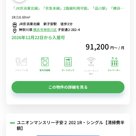
「JR京浜東北線」「京急本線」2路線利用可能。「品川駅」「横浜
駅」へのアクセス良好。駅徒歩3分の嬉しい駅チカ物件。■選べる
1R/16.69m²
Wi-Fi格安レンタル中！
JR京浜東北線 新子安駅 徒歩3分
神奈川県
横浜市神奈川区
子安通2-282-4
2026年12月22日から入居可
91,200
円〜 / 月
バストイレ別
室内洗濯機
オートロック
エレベーター
インターネット
無料
この物件の詳細を見る
ユニオンマンスリー子安２ 202 1R・シングル【清掃費半
額】