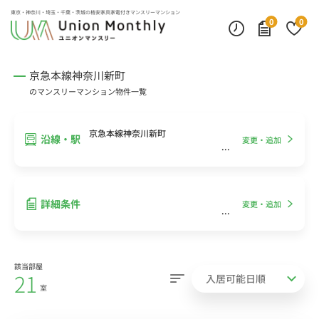
インターネット無料
モニター付きインターフォン
デスクランプ・フロアランプ
東京・神奈川・埼玉・千葉・茨城の
格安家具家電付きマンスリーマンション
0
0
京急本線神奈川新町
のマンスリーマンション物件一覧
京急本線神奈川新町
沿線・駅
変更・追加
詳細条件
変更・追加
該当部屋
21
室