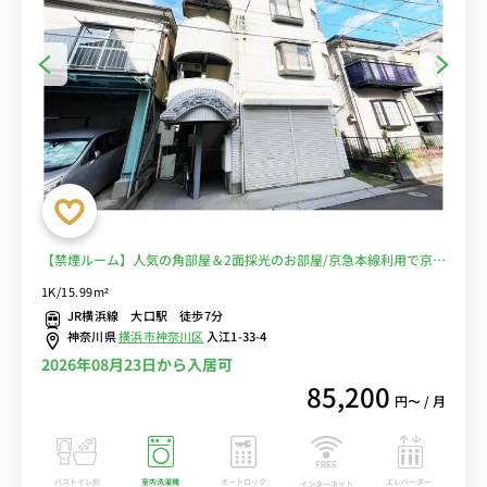
【禁煙ルーム】人気の角部屋＆2面採光のお部屋/京急本線利用で京急
鶴見駅や横浜駅まで乗換なし/駅近くには深夜0時まで営業のディスカ
1K/15.99m²
ウントストア・MEGAドン・キホーテやライフがあり買い物に便利■
JR横浜線 大口駅 徒歩7分
選べるWi-Fi格安レンタル中！
神奈川県
横浜市神奈川区
入江1-33-4
2026年08月23日から入居可
85,200
円〜 / 月
バストイレ別
室内洗濯機
オートロック
エレベーター
インターネット