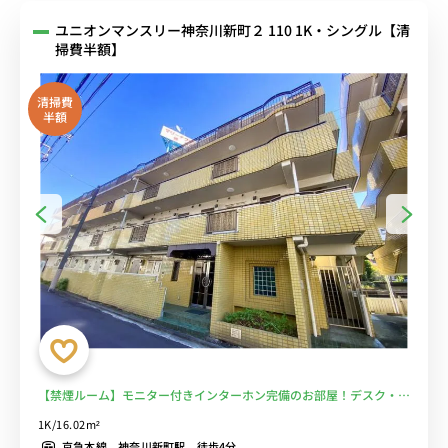
ユニオンマンスリー神奈川新町２ 110 1K・シングル【清
掃費半額】
清掃費
半額
【禁煙ルーム】モニター付きインターホン完備のお部屋！デスク・チ
ェア＆たっぷり収納2ドア冷蔵庫など生活家電のあるお部屋/京急鶴見
1K/16.02m²
駅や横浜駅まで乗換なし■選べるWi-Fi格安レンタル中！
京急本線 神奈川新町駅 徒歩4分