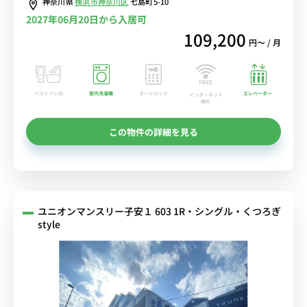
神奈川県
横浜市神奈川区
七島町5-10
レンタル中！
2027年06月20日から入居可
109,200
円〜 / 月
バストイレ別
室内洗濯機
オートロック
エレベーター
インターネット
無料
この物件の詳細を見る
ユニオンマンスリー子安１ 603 1R・シングル・くつろぎ
style