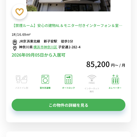
【禁煙ルーム】安心の建物AL＆モニター付きインターフォン＆室内
洗濯機完備♪キリンビール横浜工場や日産エンジンミュージアムまで
1R/16.69m²
徒歩圏内■選べるWi-Fi格安レンタル中！
JR京浜東北線 新子安駅 徒歩3分
神奈川県
横浜市神奈川区
子安通2-282-4
2026年09月05日から入居可
85,200
円〜 / 月
バストイレ別
室内洗濯機
オートロック
エレベーター
インターネット
無料
この物件の詳細を見る