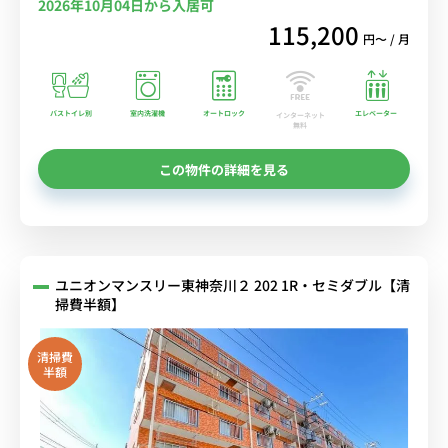
2026年10月04日から入居可
115,200
円〜 / 月
バストイレ別
室内洗濯機
オートロック
エレベーター
インターネット
無料
この物件の詳細を見る
ユニオンマンスリー東神奈川２ 202 1R・セミダブル【清
掃費半額】
清掃費
半額