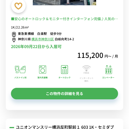
■安心のオートロック＆モニター付きインターフォン完備♪人気のバ
ストイレ別・浴室乾燥機・洗浄便座付き♪２口ガスコンロ♪ソファ＆
1K/22.26m²
ローテーブル付きの快適なお部屋♪■東急東横線利用で渋谷・横浜ま
東急東横線 白楽駅 徒歩9分
で乗換なしでアクセス■選べるWi-Fi格安レンタル中！
神奈川県
横浜市神奈川区
白幡向町14-2
2026年09月22日から入居可
115,200
円〜 / 月
バストイレ別
室内洗濯機
オートロック
エレベーター
インターネット
無料
この物件の詳細を見る
ユニオンマンスリー横浜反町駅前１ 603 1K・セミダブ