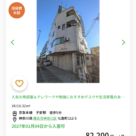
清掃費
半額
人気の角部屋＆テレワークや勉強におすすめデスクや生活家電のある
お部屋/京急本線「子安駅」から徒歩5分！横浜駅や京急鶴見駅へダイ
1R/16.52m²
レクトアクセス■選べるWi-Fi格安レンタル中！
京急本線 子安駅 徒歩5分
神奈川県
横浜市神奈川区
七島町112-5
2027年01月04日から入居可
82,200