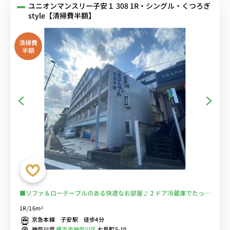
ユニオンマンスリー子安１ 308 1R・シングル・くつろぎ
style【清掃費半額】
清掃費
半額
■ソファ＆ローテーブルのある快適なお部屋♪２ドア冷蔵庫でたっぷ
り収納♪■京急本線「子安駅」徒歩4分/JR横浜線「大口駅」も徒歩
1R/16m²
圏内で利用可能/横浜駅まで乗換なしでアクセス可能/コンビニ至近■
京急本線 子安駅 徒歩4分
選べるWi-Fi格安レンタル中！
神奈川県
横浜市神奈川区
七島町5-10