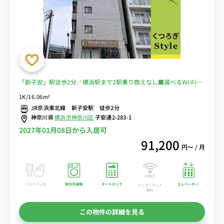
「新子安」駅徒歩2分／横浜駅まで2駅乗り換えなし■選べるWi-Fi格
安レンタル中！
1K/16.06m²
JR京浜東北線 新子安駅 徒歩2分
神奈川県
横浜市神奈川区
子安通2-283-1
2027年01月08日から入居可
91,200
円〜 / 月
バストイレ別
室内洗濯機
オートロック
エレベーター
インターネット
無料
この物件の詳細を見る