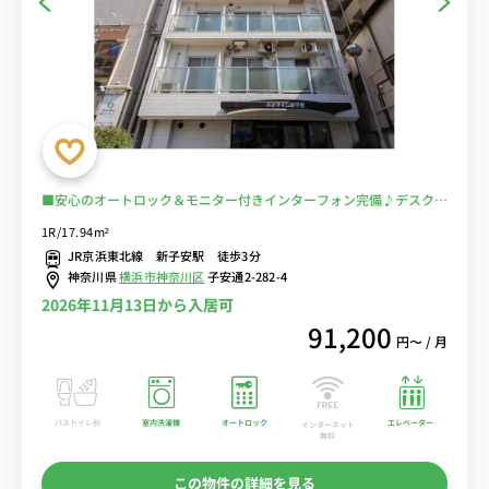
■安心のオートロック＆モニター付きインターフォン完備♪デスク＆
チェア付きでテレワークにもおすすめ♪■JR京浜東北線「新子安
1R/17.94m²
駅」京急本線「京急新子安駅」徒歩3分/東京・横浜まで乗換なしでア
JR京浜東北線 新子安駅 徒歩3分
クセス/駅前に深夜1時半まで営業のスーパー「相鉄ローゼン」あり■
神奈川県
横浜市神奈川区
子安通2-282-4
選べるWi-Fi格安レンタル中！
2026年11月13日から入居可
91,200
円〜 / 月
バストイレ別
室内洗濯機
オートロック
エレベーター
インターネット
無料
この物件の詳細を見る