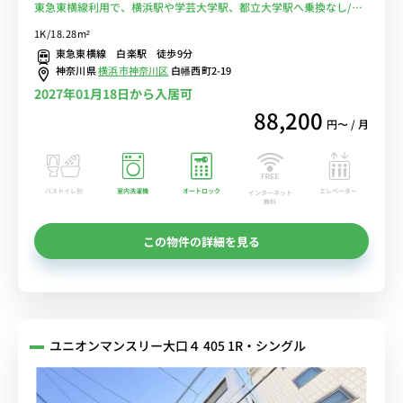
東急東横線利用で、横浜駅や学芸大学駅、都立大学駅へ乗換なし/テ
レワークや勉強におすすめデスクのあるお部屋■選べるWi-Fi格安レ
1K/18.28m²
ンタル中！
東急東横線 白楽駅 徒歩9分
神奈川県
横浜市神奈川区
白幡西町2-19
2027年01月18日から入居可
88,200
円〜 / 月
バストイレ別
室内洗濯機
オートロック
エレベーター
インターネット
無料
この物件の詳細を見る
ユニオンマンスリー大口４ 405 1R・シングル