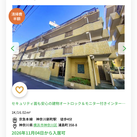
清掃費
半額
セキュリティ面も安心の建物オートロック＆モニター付きインターホ
ン完備のお部屋！京急鶴見駅や横浜駅まで乗換なし/神奈川県病院ま
1K/16.02m²
で徒歩圏内■選べるWi-Fi格安レンタル中！
京急本線 神奈川新町駅 徒歩4分
神奈川県
横浜市神奈川区
浦島町358-8
2026年11月04日から入居可