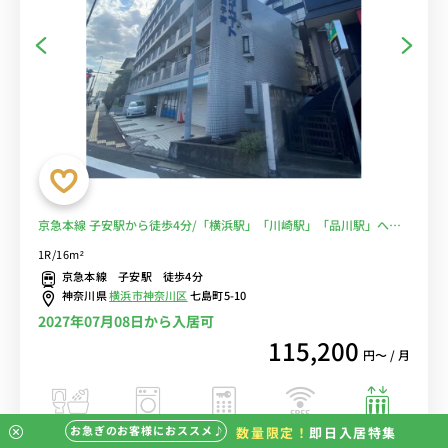
京急本線 子安駅から徒歩4分/「横浜駅」「川崎駅」「品川駅」への
アクセス良好■選べるWi-Fi格安レンタル中！
1R/16m²
京急本線 子安駅 徒歩4分
神奈川県
横浜市神奈川区
七島町5-10
2027年07月08日から入居可
115,200
円〜 / 月
お急ぎのお客様におススメ♪
数量限定！
即日入居特集
バストイレ別
室内洗濯機
オートロック
エレベーター
インターネット
無料