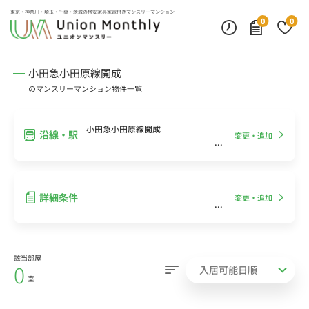
インターネット無料
モニター付きインターフォン
デスクランプ・フロアランプ
東京・神奈川・埼玉・千葉・茨城の
格安家具家電付きマンスリーマンション
0
0
小田急小田原線開成
のマンスリーマンション物件一覧
小田急小田原線開成
沿線・駅
変更・追加
詳細条件
変更・追加
該当部屋
0
室