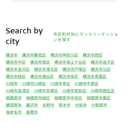
Search by
市区町村別にマンスリーマンショ
ンを探す
city
横浜市
横浜市鶴見区
横浜市神奈川区
横浜市西区
横浜市中区
横浜市南区
横浜市保土ケ谷区
横浜市磯子区
横浜市金沢区
横浜市港北区
横浜市戸塚区
横浜市旭区
横浜市緑区
横浜市瀬谷区
横浜市栄区
横浜市青葉区
川崎市
川崎市川崎区
川崎市幸区
川崎市中原区
川崎市高津区
川崎市多摩区
川崎市宮前区
川崎市麻生区
相模原市
相模原市緑区
相模原市中央区
相模原市南区
横須賀市
藤沢市
秦野市
厚木市
大和市
伊勢原市
海老名市
座間市