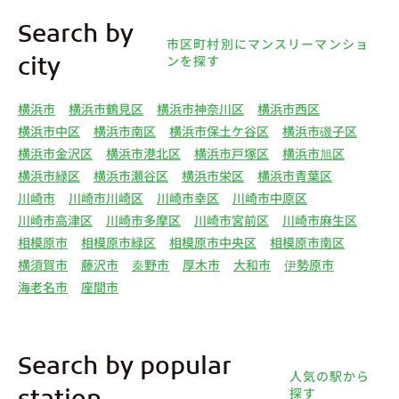
Search by
市区町村別にマンスリーマンショ
ンを探す
city
横浜市
横浜市鶴見区
横浜市神奈川区
横浜市西区
横浜市中区
横浜市南区
横浜市保土ケ谷区
横浜市磯子区
横浜市金沢区
横浜市港北区
横浜市戸塚区
横浜市旭区
横浜市緑区
横浜市瀬谷区
横浜市栄区
横浜市青葉区
川崎市
川崎市川崎区
川崎市幸区
川崎市中原区
川崎市高津区
川崎市多摩区
川崎市宮前区
川崎市麻生区
相模原市
相模原市緑区
相模原市中央区
相模原市南区
横須賀市
藤沢市
秦野市
厚木市
大和市
伊勢原市
海老名市
座間市
Search by popular
人気の駅から
探す