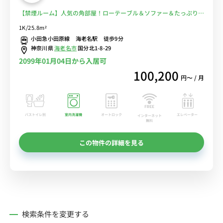
【禁煙ルーム】人気の角部屋！ローテーブル＆ソファー＆たっぷり収
納2ドア冷蔵庫など生活家電のあるお部屋/駅近くには「ららぽーと」
1K/25.8m²
「ビナウォーク」「イオン」など複数あり買い物に便利■選べるWi-
小田急小田原線 海老名駅 徒歩9分
Fi格安レンタル中！
神奈川県
海老名市
国分北1-8-29
2099年01月04日から入居可
100,200
円〜 / 月
バストイレ別
室内洗濯機
オートロック
エレベーター
インターネット
無料
この物件の詳細を見る
検索条件を変更する