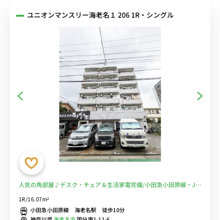
ユニオンマンスリー海老名１ 206 1R・シングル
人気の角部屋♪デスク・チェア＆生活家電完備/小田急小田原線・JR
相模線・相鉄本線「海老名駅」から徒歩/駅近くには「ららぽーと」
1R/16.07m²
「ビナウォーク」「イオン」など複数あり買い物に便利■選べるWi-
小田急小田原線 海老名駅 徒歩10分
Fi格安レンタル中！
神奈川県
海老名市
国分南1-11-6