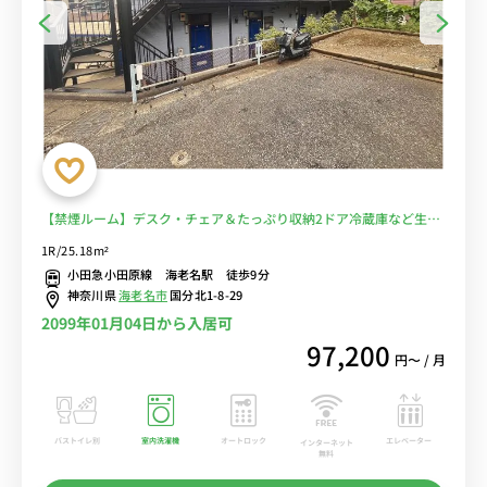
【禁煙ルーム】デスク・チェア＆たっぷり収納2ドア冷蔵庫など生活
家電のあるお部屋/駅近くには「ららぽーと」「ビナウォーク」「イ
1R/25.18m²
オン」など複数あり買い物に便利■選べるWi-Fi格安レンタル中！
小田急小田原線 海老名駅 徒歩9分
神奈川県
海老名市
国分北1-8-29
2099年01月04日から入居可
97,200
円〜 / 月
バストイレ別
室内洗濯機
オートロック
エレベーター
インターネット
無料