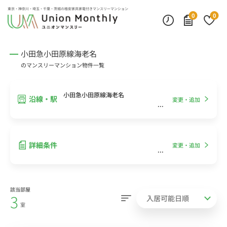
インターネット無料
モニター付きインターフォン
デスクランプ・フロアランプ
東京・神奈川・埼玉・千葉・茨城の
格安家具家電付きマンスリーマンション
0
0
小田急小田原線海老名
のマンスリーマンション物件一覧
小田急小田原線海老名
沿線・駅
変更・追加
詳細条件
変更・追加
該当部屋
3
室