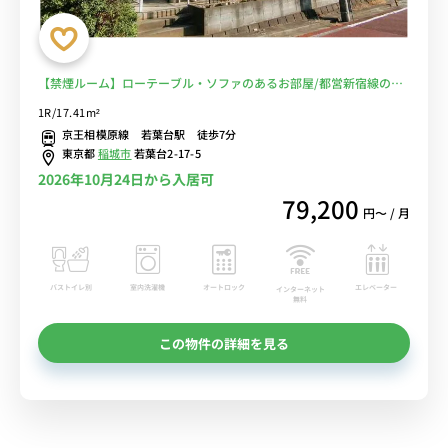
【禁煙ルーム】ローテーブル・ソファのあるお部屋/都営新宿線の直
通運転利用で、明大前駅や新宿駅へダイレクトアクセスも♪休日は日
1R/17.41m²
本大学の稲城サッカー場や稲城ラグビー場で観戦もおすすめ■選べる
京王相模原線 若葉台駅 徒歩7分
Wi-Fi格安レンタル中！
東京都
稲城市
若葉台2-17-5
2026年10月24日から入居可
79,200
円〜 / 月
バストイレ別
室内洗濯機
オートロック
エレベーター
インターネット
無料
この物件の詳細を見る