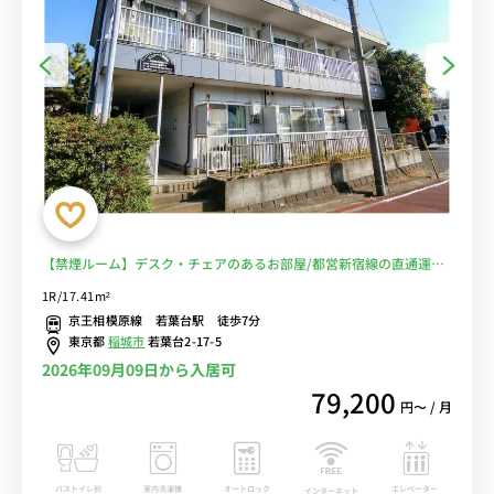
【禁煙ルーム】デスク・チェアのあるお部屋/都営新宿線の直通運転
利用で、明大前駅や新宿駅へダイレクトアクセスも♪休日は日本大学
1R/17.41m²
の稲城サッカー場や稲城ラグビー場で観戦もおすすめ■選べるWi-Fi
京王相模原線 若葉台駅 徒歩7分
格安レンタル中！
東京都
稲城市
若葉台2-17-5
2026年09月09日から入居可
79,200
円〜 / 月
バストイレ別
室内洗濯機
オートロック
エレベーター
インターネット