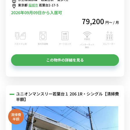
格安レンタル中！
東京都
稲城市
若葉台2-17-5
2026年09月09日から入居可
79,200
円〜 / 月
バストイレ別
室内洗濯機
オートロック
エレベーター
インターネット
無料
この物件の詳細を見る
ユニオンマンスリー若葉台１ 206 1R・シングル【清掃費
半額】
清掃費
半額