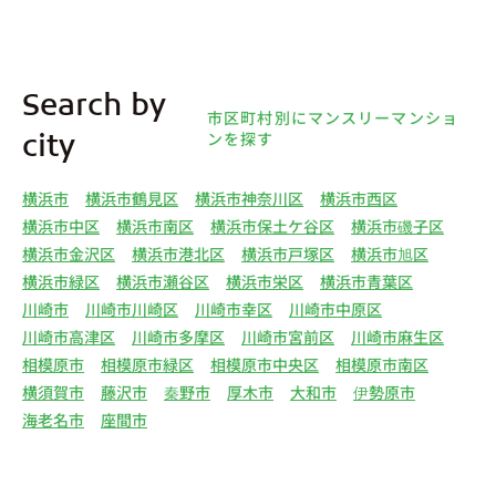
Search by
市区町村別にマンスリーマンショ
ンを探す
city
横浜市
横浜市鶴見区
横浜市神奈川区
横浜市西区
横浜市中区
横浜市南区
横浜市保土ケ谷区
横浜市磯子区
横浜市金沢区
横浜市港北区
横浜市戸塚区
横浜市旭区
横浜市緑区
横浜市瀬谷区
横浜市栄区
横浜市青葉区
川崎市
川崎市川崎区
川崎市幸区
川崎市中原区
川崎市高津区
川崎市多摩区
川崎市宮前区
川崎市麻生区
相模原市
相模原市緑区
相模原市中央区
相模原市南区
横須賀市
藤沢市
秦野市
厚木市
大和市
伊勢原市
海老名市
座間市