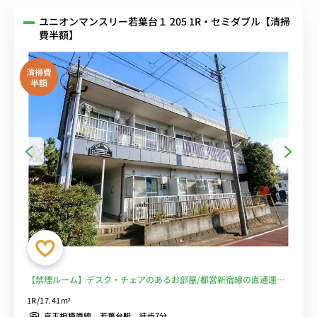
ユニオンマンスリー若葉台１ 205 1R・セミダブル【清掃
費半額】
清掃費
半額
【禁煙ルーム】デスク・チェアのあるお部屋/都営新宿線の直通運転
利用で、明大前駅や新宿駅へダイレクトアクセスも♪休日は日本大学
1R/17.41m²
の稲城サッカー場や稲城ラグビー場で観戦もおすすめ■選べるWi-Fi
京王相模原線 若葉台駅 徒歩7分