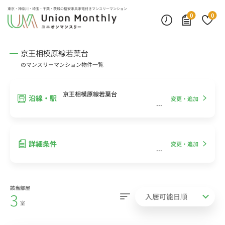
インターネット無料
モニター付きインターフォン
デスクランプ・フロアランプ
東京・神奈川・埼玉・千葉・茨城の
格安家具家電付きマンスリーマンション
0
0
京王相模原線若葉台
のマンスリーマンション物件一覧
京王相模原線若葉台
沿線・駅
変更・追加
詳細条件
変更・追加
該当部屋
3
室