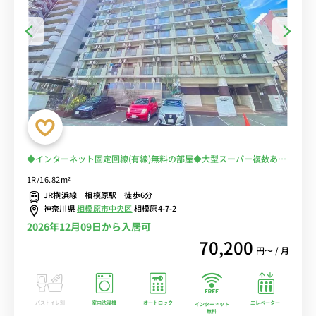
◆インターネット固定回線(有線)無料の部屋◆大型スーパー複数あり
＆飲食店多数で、生活も安心！テレワークもOK！
1R/16.82m²
JR横浜線 相模原駅 徒歩6分
神奈川県
相模原市中央区
相模原4-7-2
2026年12月09日から入居可
70,200
円〜 / 月
バストイレ別
室内洗濯機
オートロック
エレベーター
インターネット
無料