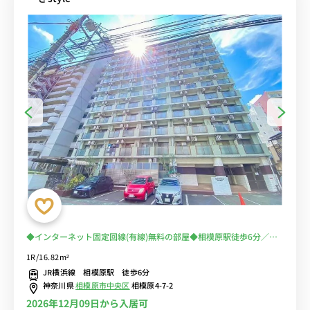
◆インターネット固定回線(有線)無料の部屋◆相模原駅徒歩6分／麻
布大学＆青山学院大学＆北里大学の通学にオススメ
1R/16.82m²
JR横浜線 相模原駅 徒歩6分
神奈川県
相模原市中央区
相模原4-7-2
2026年12月09日から入居可