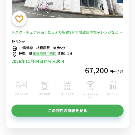
デスク・チェア完備！たっぷり収納2ドア冷蔵庫や電子レンジなど生
活家電のあるお部屋/JR横浜線利用で、町田駅や新横浜駅まで乗り換
1R/15m²
えなしでアクセス■選べるWi-Fi格安レンタル中！
JR横浜線 相模原駅 徒歩5分
神奈川県
相模原市中央区
清新1-1-6
2026年11月04日から入居可
67,200
円〜 / 月
バストイレ別
室内洗濯機
オートロック
エレベーター
インターネット
無料
この物件の詳細を見る