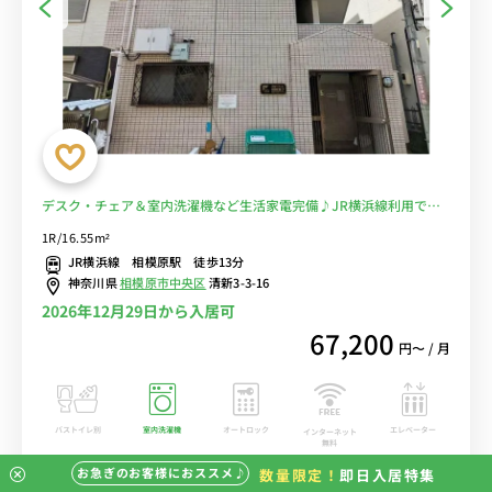
デスク・チェア＆室内洗濯機など生活家電完備♪JR横浜線利用で町
田駅や新横浜駅へ乗換なし/物件から約5分の場所にgoodayplace相
1R/16.55m²
模原がありスーパー三和や100円ショップがあります■選べるWi-Fi
JR横浜線 相模原駅 徒歩13分
格安レンタル中！
神奈川県
相模原市中央区
清新3-3-16
2026年12月29日から入居可
67,200
円〜 / 月
バストイレ別
室内洗濯機
オートロック
エレベーター
インターネット
無料
お急ぎのお客様におススメ♪
数量限定！
即日入居特集
この物件の詳細を見る