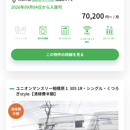
2026年09月04日から入居可
70,200
円〜 / 月
バストイレ別
室内洗濯機
オートロック
エレベーター
インターネット
無料
この物件の詳細を見る
ユニオンマンスリー相模原１ 305 1R・シングル・くつろ
ぎstyle【清掃費半額】
清掃費
半額