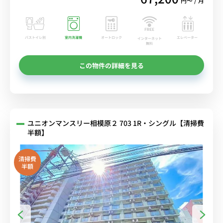
円〜 / 月
バストイレ別
室内洗濯機
オートロック
エレベーター
インターネット
無料
この物件の詳細を見る
ユニオンマンスリー相模原２ 703 1R・シングル【清掃費
半額】
清掃費
半額