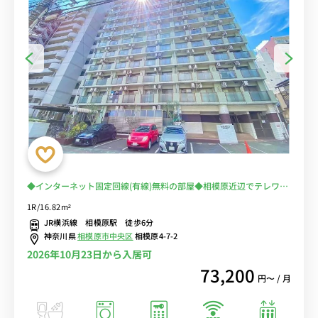
◆インターネット固定回線(有線)無料の部屋◆相模原近辺でテレワー
ク・在宅勤務におススメ！電車に乗らずに安心徒歩通勤♪
1R/16.82m²
JR横浜線 相模原駅 徒歩6分
神奈川県
相模原市中央区
相模原4-7-2
2026年10月23日から入居可
73,200
円〜 / 月