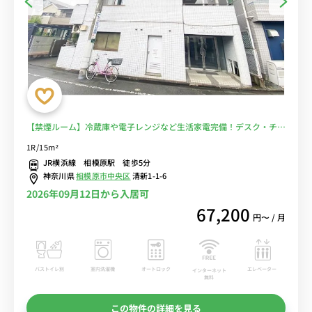
【禁煙ルーム】冷蔵庫や電子レンジなど生活家電完備！デスク・チェ
アのあるお部屋/JR横浜線利用で矢部駅まで1駅＆淵野辺駅や町田駅
1R/15m²
まで乗換なしでアクセス■選べるWi-Fi格安レンタル中！
JR横浜線 相模原駅 徒歩5分
神奈川県
相模原市中央区
清新1-1-6
2026年09月12日から入居可
67,200
円〜 / 月
バストイレ別
室内洗濯機
オートロック
エレベーター
インターネット
無料
この物件の詳細を見る