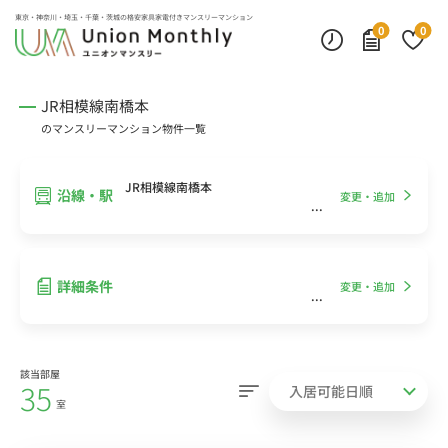
インターネット無料
モニター付きインターフォン
デスクランプ・フロアランプ
東京・神奈川・埼玉・千葉・茨城の
格安家具家電付きマンスリーマンション
0
0
JR相模線南橋本
のマンスリーマンション物件一覧
JR相模線南橋本
沿線・駅
変更・追加
詳細条件
変更・追加
該当部屋
35
室