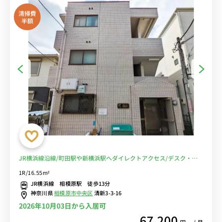
清掃費
半額
JR横浜線沿線/町田駅や新横浜駅へダイレクトアクセス/デスク・チ
ェア完備/室内洗濯機や２ドア冷蔵庫など生活家電のあるお部屋■選
1R/16.55m²
べるWi-Fi格安レンタル中！
JR横浜線 相模原駅 徒歩13分
神奈川県
相模原市中央区
清新3-3-16
2026年10月03日から入居可
67,200