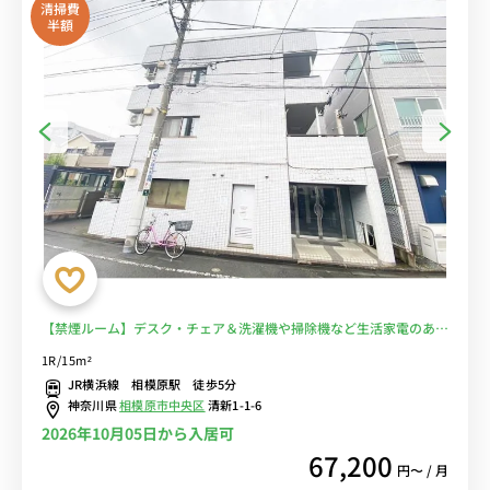
清掃費
半額
【禁煙ルーム】デスク・チェア＆洗濯機や掃除機など生活家電のある
お部屋/JR横浜線利用で矢部駅まで1駅＆淵野辺駅や町田駅まで乗換
1R/15m²
なしでアクセス■選べるWi-Fi格安レンタル中！
JR横浜線 相模原駅 徒歩5分
神奈川県
相模原市中央区
清新1-1-6
2026年10月05日から入居可
67,200
円〜 / 月