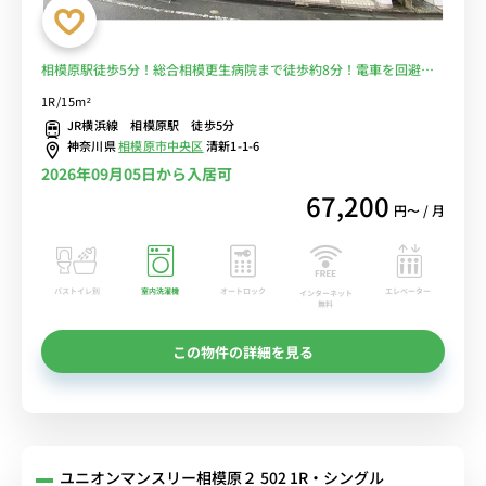
相模原駅徒歩5分！総合相模更生病院まで徒歩約8分！電車を回避し
て安心♪■選べるWi-Fi格安レンタル中！
1R/15m²
JR横浜線 相模原駅 徒歩5分
神奈川県
相模原市中央区
清新1-1-6
2026年09月05日から入居可
67,200
円〜 / 月
バストイレ別
室内洗濯機
オートロック
エレベーター
インターネット
無料
この物件の詳細を見る
ユニオンマンスリー相模原２ 502 1R・シングル