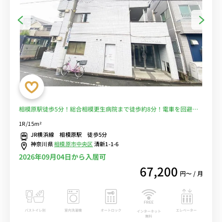
相模原駅徒歩5分！総合相模更生病院まで徒歩約8分！電車を回避し
て安心♪■選べるWi-Fi格安レンタル中！
1R/15m²
JR横浜線 相模原駅 徒歩5分
神奈川県
相模原市中央区
清新1-1-6
2026年09月04日から入居可
67,200
円〜 / 月
バストイレ別
室内洗濯機
オートロック
エレベーター
インターネット
無料