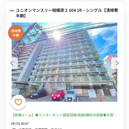
ユニオンマンスリー相模原２ 604 1R・シングル【清掃費
半額】
清掃費
半額
【禁煙ルーム】◆インターネット固定回線(有線)無料の部屋◆大型ス
ーパー複数あり＆飲食店多数で、生活も安心！テレワークもOK！
1R/16.82m²