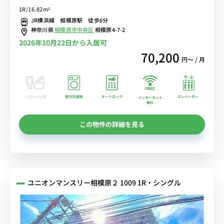
便利な宅配BOX完備♪人気のデスク＆チェア付き♪
1R/16.82m²
JR横浜線 相模原駅 徒歩6分
神奈川県
相模原市中央区
相模原4-7-2
2026年10月22日から入居可
70,200
円〜 / 月
バストイレ別
室内洗濯機
オートロック
エレベーター
インターネット
無料
この物件の詳細を見る
ユニオンマンスリー相模原２ 1009 1R・シングル