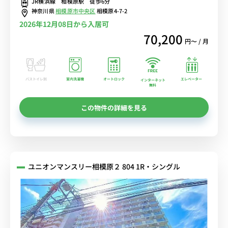
JR横浜線 相模原駅 徒歩6分
神奈川県
相模原市中央区
相模原4-7-2
2026年12月08日から入居可
70,200
円〜 / 月
バストイレ別
室内洗濯機
オートロック
エレベーター
インターネット
無料
この物件の詳細を見る
ユニオンマンスリー相模原２ 804 1R・シングル