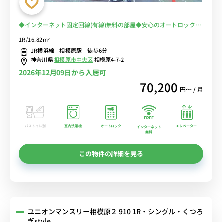
◆インターネット固定回線(有線)無料の部屋◆安心のオートロック完
備♪便利な宅配BOXあり♪人気のデスク＆チェア付きのお部屋♪■相
1R/16.82m²
模原駅徒歩6分／麻布大学＆青山学院大学＆北里大学の通学にオスス
JR横浜線 相模原駅 徒歩6分
メ
神奈川県
相模原市中央区
相模原4-7-2
2026年12月09日から入居可
70,200
円〜 / 月
バストイレ別
室内洗濯機
オートロック
エレベーター
インターネット
無料
この物件の詳細を見る
ユニオンマンスリー相模原２ 910 1R・シングル・くつろ
ぎstyle