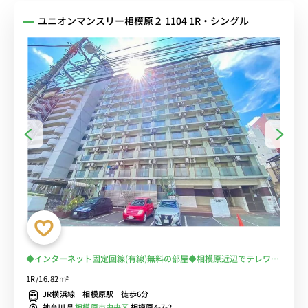
ユニオンマンスリー相模原２ 1104 1R・シングル
◆インターネット固定回線(有線)無料の部屋◆相模原近辺でテレワー
ク・在宅勤務におススメ！電車に乗らずに安心徒歩通勤♪
1R/16.82m²
JR横浜線 相模原駅 徒歩6分
神奈川県
相模原市中央区
相模原4-7-2