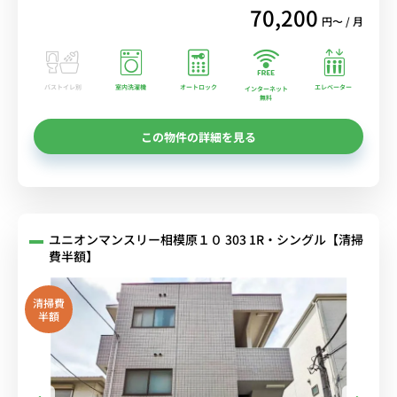
70,200
円〜 / 月
バストイレ別
室内洗濯機
オートロック
エレベーター
インターネット
無料
この物件の詳細を見る
ユニオンマンスリー相模原１０ 303 1R・シングル【清掃
費半額】
清掃費
半額