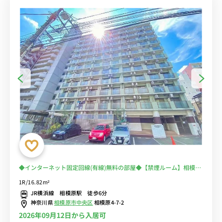
◆インターネット固定回線(有線)無料の部屋◆【禁煙ルーム】相模原
のセカンドハウスに♪安心の徒歩通勤のテレワーク拠点に
1R/16.82m²
JR横浜線 相模原駅 徒歩6分
神奈川県
相模原市中央区
相模原4-7-2
2026年09月12日から入居可