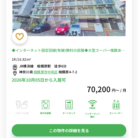
◆インターネット固定回線(有線)無料の部屋◆大型スーパー複数あり
＆飲食店多数で、生活も安心！デスク＆チェアがあるお部屋でテレワ
1R/16.82m²
ークにもオススメ。！
JR横浜線 相模原駅 徒歩6分
神奈川県
相模原市中央区
相模原4-7-2
2026年10月05日から入居可
70,200
円〜 / 月
バストイレ別
室内洗濯機
オートロック
エレベーター
インターネット
無料
この物件の詳細を見る