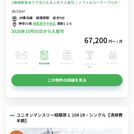
1棟複数室ありで法人もまとめて入居可♪ソファ＆ローテーブルのあ
る快適なお部屋♪２ドア冷蔵庫でたっぷり収納♪■横浜線「相模原」
1R/15m²
より徒歩5分/大型スーパー複数あるので、自炊はラクラク！■選べる
JR横浜線 相模原駅 徒歩5分
Wi-Fi格安レンタル中！
神奈川県
相模原市中央区
清新1-1-6
2026年10月05日から入居可
67,200
円〜 / 月
バストイレ別
室内洗濯機
オートロック
エレベーター
インターネット
無料
この物件の詳細を見る
ユニオンマンスリー相模原１ 104 1R・シングル【清掃費
半額】