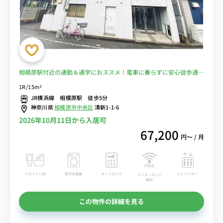
相模原駅付近の通勤＆通学におススメ！電車に乗らずに安心徒歩通勤
♪大型スーパー複数あるので、自炊はラクラク！■選べるWi-Fi格安
1R/15m²
レンタル中！
JR横浜線 相模原駅 徒歩5分
神奈川県
相模原市中央区
清新1-1-6
2026年10月11日から入居可
67,200
円〜 / 月
バストイレ別
室内洗濯機
オートロック
エレベーター
インターネット
無料
この物件の詳細を見る