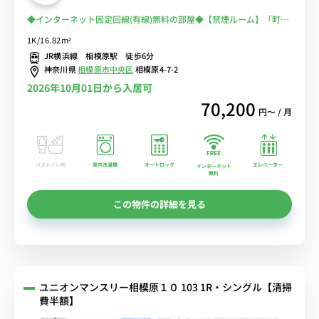
◆インターネット固定回線(有線)無料の部屋◆【禁煙ルーム】「町田
駅」最短7分！「八王子駅」最短15分！「新横浜駅」最短23分！主要
1K/16.82m²
駅へ簡単アクセス☆
JR横浜線 相模原駅 徒歩6分
神奈川県
相模原市中央区
相模原4-7-2
2026年10月01日から入居可
70,200
円〜 / 月
バストイレ別
室内洗濯機
オートロック
エレベーター
インターネット
無料
この物件の詳細を見る
ユニオンマンスリー相模原１０ 103 1R・シングル【清掃
費半額】