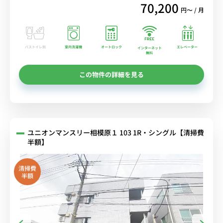
70,200
円〜 / 月
バストイレ別
室内洗濯機
オートロック
エレベーター
インターネット
無料
この物件の詳細を見る
ユニオンマンスリー相模原１ 103 1R・シングル【清掃費
半額】
清掃費
半額