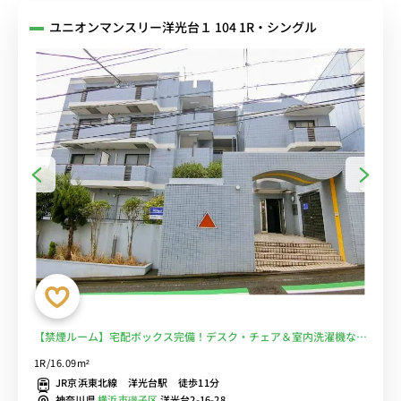
ユニオンマンスリー洋光台１ 104 1R・シングル
【禁煙ルーム】宅配ボックス完備！デスク・チェア＆室内洗濯機など
生活家電のあるお部屋/JR京浜東北・根岸線沿線/本郷台駅や横浜駅
1R/16.09m²
へ乗換なしでアクセス■選べるWi-Fi格安レンタル中！
JR京浜東北線 洋光台駅 徒歩11分
神奈川県
横浜市磯子区
洋光台2-16-28