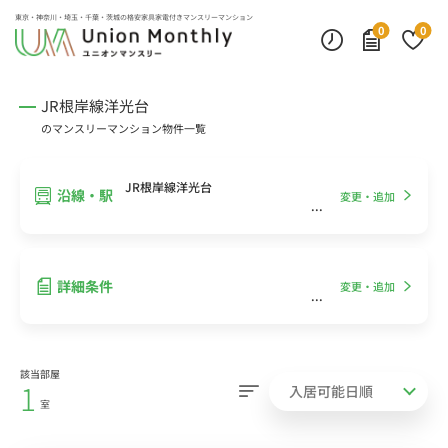
インターネット無料
モニター付きインターフォン
デスクランプ・フロアランプ
東京・神奈川・埼玉・千葉・茨城の
格安家具家電付きマンスリーマンション
0
0
JR根岸線洋光台
のマンスリーマンション物件一覧
JR根岸線洋光台
沿線・駅
変更・追加
詳細条件
変更・追加
該当部屋
1
室