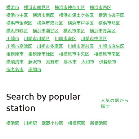
横浜市
横浜市鶴見区
横浜市神奈川区
横浜市西区
横浜市中区
横浜市南区
横浜市保土ケ谷区
横浜市磯子区
横浜市金沢区
横浜市港北区
横浜市戸塚区
横浜市旭区
横浜市緑区
横浜市瀬谷区
横浜市栄区
横浜市青葉区
川崎市
川崎市川崎区
川崎市幸区
川崎市中原区
川崎市高津区
川崎市多摩区
川崎市宮前区
川崎市麻生区
相模原市
相模原市緑区
相模原市中央区
相模原市南区
横須賀市
藤沢市
秦野市
厚木市
大和市
伊勢原市
海老名市
座間市
Search by popular
人気の駅から
探す
station
横浜駅
川崎駅
武蔵小杉駅
相模原駅
新横浜駅