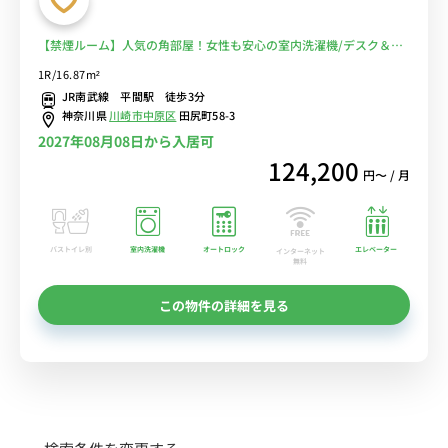
【禁煙ルーム】人気の角部屋！女性も安心の室内洗濯機/デスク＆チ
ェア付きでテレワークにも便利/平間駅徒歩３分/コンビニ、スーパー
1R/16.87m²
至近■選べるWi-Fi格安レンタル中！
JR南武線 平間駅 徒歩3分
神奈川県
川崎市中原区
田尻町58-3
2027年08月08日から入居可
124,200
円〜 / 月
バストイレ別
室内洗濯機
オートロック
エレベーター
インターネット
無料
この物件の詳細を見る