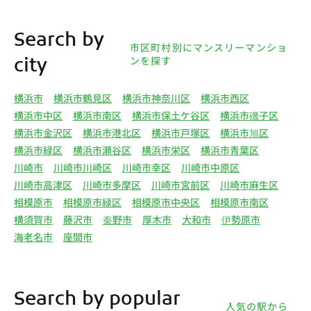
Search by
市区町村別にマンスリーマンショ
ンを探す
city
横浜市
横浜市鶴見区
横浜市神奈川区
横浜市西区
横浜市中区
横浜市南区
横浜市保土ケ谷区
横浜市磯子区
横浜市金沢区
横浜市港北区
横浜市戸塚区
横浜市旭区
横浜市緑区
横浜市瀬谷区
横浜市栄区
横浜市青葉区
川崎市
川崎市川崎区
川崎市幸区
川崎市中原区
川崎市高津区
川崎市多摩区
川崎市宮前区
川崎市麻生区
相模原市
相模原市緑区
相模原市中央区
相模原市南区
横須賀市
藤沢市
秦野市
厚木市
大和市
伊勢原市
海老名市
座間市
Search by popular
人気の駅から