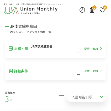
インターネット無料
モニター付きインターフォン
デスクランプ・フロアランプ
東京・神奈川・埼玉・千葉・茨城の
格安家具家電付きマンスリーマンション
0
0
JR南武線鹿島田
のマンスリーマンション物件一覧
JR南武線鹿島田
沿線・駅
変更・追加
詳細条件
変更・追加
該当部屋
3
室