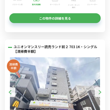
バストイレ別
室内洗濯機
オートロック
エレベーター
インターネット
無料
この物件の詳細を見る
ユニオンマンスリー読売ランド前２ 703 1K・シングル
【清掃費半額】
清掃費
半額