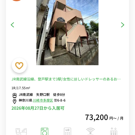
JR南武線沿線、登戸駅まで3駅/女性に嬉しいドレッサーのあるお部
屋■選べるWi-Fi格安レンタル中！
1R/17.55m²
JR南武線 矢野口駅 徒歩8分
神奈川県
川崎市多摩区
菅6-8-6
2026年08月27日から入居可
73,200
円〜 / 月