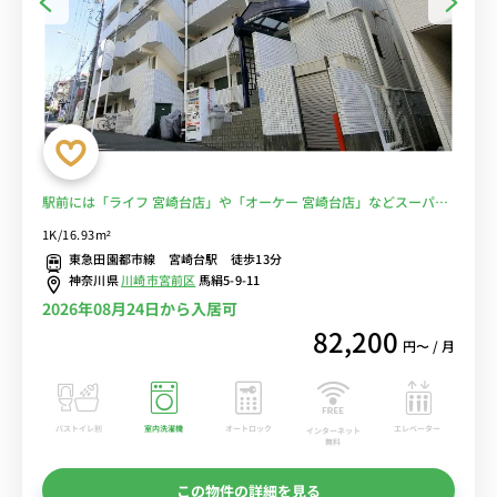
駅前には「ライフ 宮崎台店」や「オーケー 宮崎台店」などスーパー
が複数あり便利。セキュリティ面も安心のモニター付きインターホン
1K/16.93m²
完備。東急田園都市線利用で渋谷駅まで乗り換えなしでアクセス可
東急田園都市線 宮崎台駅 徒歩13分
能。■選べるWi-Fi格安レンタル中！
神奈川県
川崎市宮前区
馬絹5-9-11
2026年08月24日から入居可
82,200
円〜 / 月
バストイレ別
室内洗濯機
オートロック
エレベーター
インターネット
無料
この物件の詳細を見る