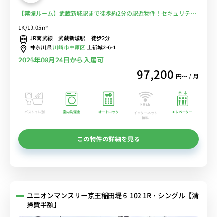
【禁煙ルーム】武蔵新城駅まで徒歩約2分の駅近物件！セキュリティ
面も安心のモニター付きインターホン完備。物件周辺にはスーパー・
1K/19.05m²
コンビニも複数あり便利■選べるWi-Fi格安レンタル中！
JR南武線 武蔵新城駅 徒歩2分
神奈川県
川崎市中原区
上新城2-6-1
2026年08月24日から入居可
97,200
円〜 / 月
バストイレ別
室内洗濯機
オートロック
エレベーター
インターネット
無料
この物件の詳細を見る
ユニオンマンスリー京王稲田堤６ 102 1R・シングル【清
掃費半額】