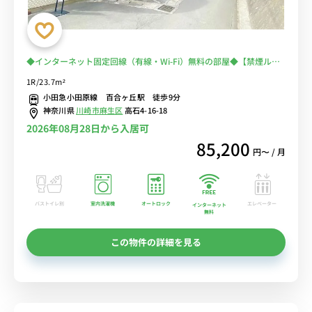
◆インターネット固定回線（有線・Wi-Fi）無料の部屋◆【禁煙ルー
ム】人気の角部屋♪ローテーブル・ソファーのあるお部屋/安心の建
1R/23.7m²
物AL＆室内洗濯機完備/小田急小田原線利用で読売ランド前駅＆新百
小田急小田原線 百合ヶ丘駅 徒歩9分
合ヶ丘駅まで1駅、成城学園前駅まで乗換なしでアクセス
神奈川県
川崎市麻生区
高石4-16-18
2026年08月28日から入居可
85,200
円〜 / 月
バストイレ別
室内洗濯機
オートロック
エレベーター
インターネット
無料
この物件の詳細を見る