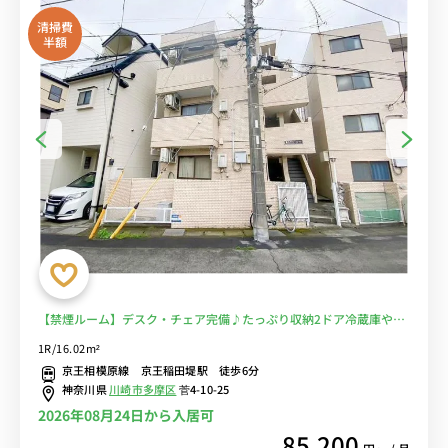
清掃費
半額
【禁煙ルーム】デスク・チェア完備♪たっぷり収納2ドア冷蔵庫や電
子レンジなど生活家電のあるお部屋/駅前には深夜1時まで営業のスー
1R/16.02m²
パー・京王ストアやまいばすけっとがあるので仕事帰りの買い物にも
京王相模原線 京王稲田堤駅 徒歩6分
便利■選べるWi-Fi格安レンタル中！
神奈川県
川崎市多摩区
菅4-10-25
2026年08月24日から入居可
85,200