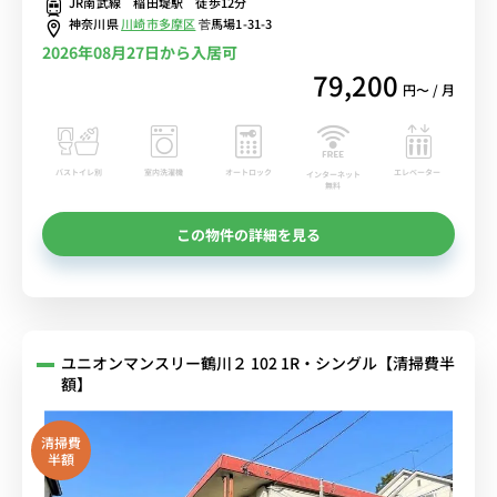
JR南武線 稲田堤駅 徒歩12分
神奈川県
川崎市多摩区
菅馬場1-31-3
2026年08月27日から入居可
79,200
円〜 / 月
バストイレ別
室内洗濯機
オートロック
エレベーター
インターネット
無料
この物件の詳細を見る
ユニオンマンスリー鶴川２ 102 1R・シングル【清掃費半
額】
清掃費
半額