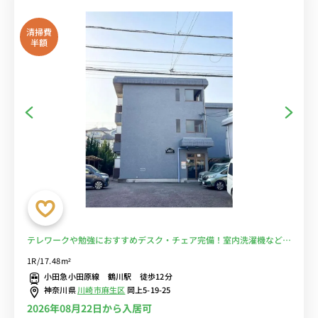
清掃費
半額
テレワークや勉強におすすめデスク・チェア完備！室内洗濯機など生
活家電のあるお部屋/小田急小田原線利用で玉川学園前駅まで1駅＆成
1R/17.48m²
城学園前駅や町田駅まで乗換なし/和光大学へ徒歩通学■選べるWi-Fi
小田急小田原線 鶴川駅 徒歩12分
格安レンタル中！
神奈川県
川崎市麻生区
岡上5-19-25
2026年08月22日から入居可