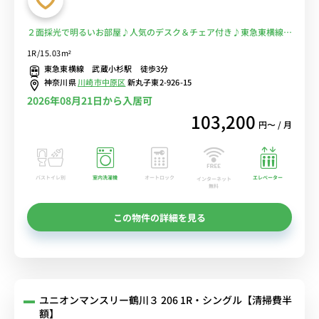
２面採光で明るいお部屋♪人気のデスク＆チェア付き♪東急東横線
「武蔵小杉駅」徒歩3分■選べるWi-Fi格安レンタル中！
1R/15.03m²
東急東横線 武蔵小杉駅 徒歩3分
神奈川県
川崎市中原区
新丸子東2-926-15
2026年08月21日から入居可
103,200
円〜 / 月
バストイレ別
室内洗濯機
オートロック
エレベーター
インターネット
無料
この物件の詳細を見る
ユニオンマンスリー鶴川３ 206 1R・シングル【清掃費半
額】