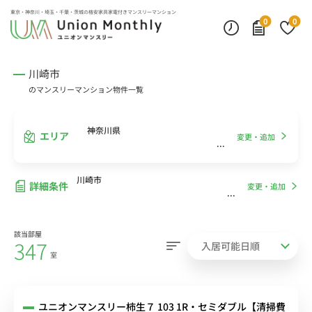
インターネット無料
モニター付きインターフォン
デスクランプ・フロアランプ
東京・神奈川・埼玉・千葉・茨城の
格安家具家電付きマンスリーマンション
0
0
川崎市
のマンスリーマンション物件一覧
神奈川県
エリア
変更・追加
川崎市
詳細条件
変更・追加
該当部屋
347
室
ユニオンマンスリー柿生７ 103 1R・セミダブル【清掃費