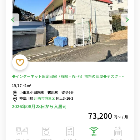
◆インターネット固定回線（有線・Wi-Fi）無料の部屋◆デスク・チ
ェアのあるお部屋/玉川学園前駅まで1駅＆町田駅や成城学園前駅まで
1R/17.41m²
乗換なしでアクセス
小田急小田原線 鶴川駅 徒歩6分
神奈川県
川崎市麻生区
岡上3-16-3
2026年08月28日から入居可
73,200
円〜 / 月
バストイレ別
室内洗濯機
オートロック
エレベーター