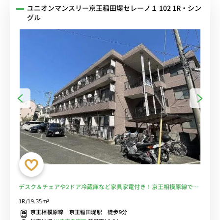
ユニオンマンスリー京王稲田堤セレーノ１ 102 1R・シン
グル
デスク＆チェアや2ドア冷蔵庫など家具家電付き！京王相模原線で橋
本駅や調布駅に乗り換えなしでアクセス可能/1棟複数室ありで法人も
1R/19.35m²
まとめて入居可■選べるWi-Fi格安レンタル中！
京王相模原線 京王稲田堤駅 徒歩9分