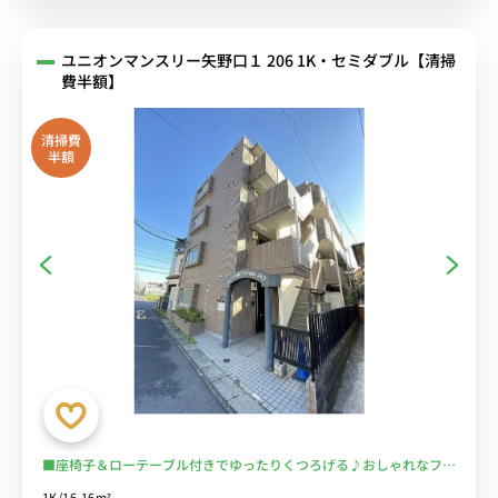
ユニオンマンスリー矢野口１ 206 1K・セミダブル【清掃
費半額】
清掃費
半額
■座椅子＆ローテーブル付きでゆったりくつろげる♪おしゃれなフロ
アランプ付き♪■JR南武線沿線/川崎・武蔵小杉・立川まで乗換な
1K/16.16m²