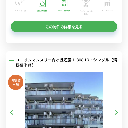
バストイレ別
室内洗濯機
オートロック
エレベーター
インターネット
無料
この物件の詳細を見る
ユニオンマンスリー向ヶ丘遊園１ 308 1R・シングル【清
掃費半額】
清掃費
半額