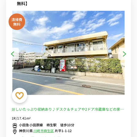
無料】
清掃費
無料
嬉しいたっぷり収納あり♪デスク＆チェアや2ドア冷蔵庫などの家具
家電付き。小田急線で新宿・町田に乗り換え無しでアクセス可能■選
1R/17.41m²
べるWi-Fi格安レンタル中！
小田急小田原線 柿生駅 徒歩10分
神奈川県
川崎市麻生区
片平1-1-12