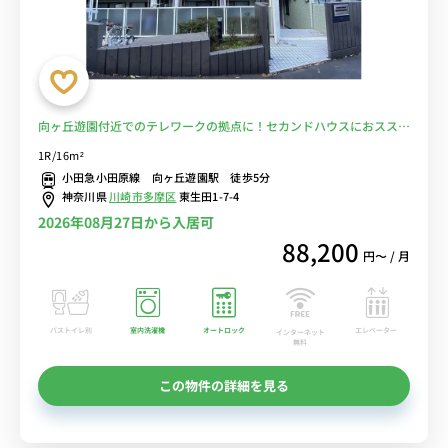
向ヶ丘遊園付近でのテレワークの拠点に！セカンドハウスにおススメ
♪■選べるWi-Fi格安レンタル中！
1R/16m²
小田急小田原線 向ヶ丘遊園駅 徒歩5分
神奈川県
川崎市多摩区
東生田1-7-4
2026年08月27日から入居可
88,200
円〜 / 月
バストイレ別
室内洗濯機
オートロック
エレベーター
インターネット
無料
この物件の詳細を見る