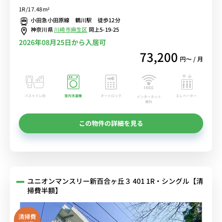
家電のあるお部屋/小田急小田原線利用で玉川学園前駅まで1駅＆成城
1R/17.48m²
学園前駅や町田駅まで乗換なし/和光大学へ徒歩通学■選べるWi-Fi格
小田急小田原線 鶴川駅 徒歩12分
安レンタル中！
神奈川県
川崎市麻生区
岡上5-19-25
2026年08月25日から入居可
73,200
円〜 / 月
バストイレ別
室内洗濯機
オートロック
エレベーター
インターネット
無料
この物件の詳細を見る
ユニオンマンスリー新百合ヶ丘３ 401 1R・シングル【清
掃費半額】
清掃費