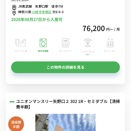
し/駅前には25時まで営業の「FUJI」やいなげやなどスーパー複数あ
JR南武線 矢野口駅 徒歩7分
り/多摩川沿いを散歩するのも気持ちいい■選べるWi-Fi格安レンタル
神奈川県
川崎市多摩区
菅6-9-3
中！
2026年08月27日から入居可
76,200
円〜 / 月
バストイレ別
室内洗濯機
オートロック
エレベーター
インターネット
無料
この物件の詳細を見る
ユニオンマンスリー矢野口２ 302 1R・セミダブル【清掃
費半額】
清掃費
半額