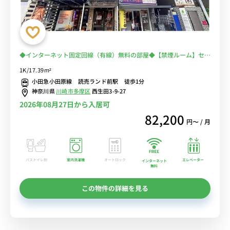
◆インターネット固定回線（有線）無料の部屋◆【禁煙ルーム】セキ
ュリティ面も安心のモニター付きインターホン完備。コンビニ・スー
1K/17.39m²
パーも近く便利♪小田急小田原線 読売ランド前駅からすぐの駅近物
小田急小田原線 読売ランド前駅 徒歩1分
件
神奈川県
川崎市多摩区
西生田3-9-27
2026年08月27日から入居可
82,200
円〜 / 月
バストイレ別
室内洗濯機
オートロック
エレベーター
インターネット
無料
この物件の詳細を見る