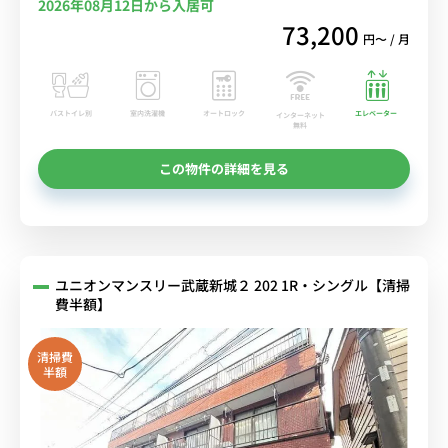
2026年08月12日から入居可
73,200
円〜 / 月
バストイレ別
室内洗濯機
オートロック
エレベーター
インターネット
無料
この物件の詳細を見る
ユニオンマンスリー武蔵新城２ 202 1R・シングル【清掃
費半額】
清掃費
半額