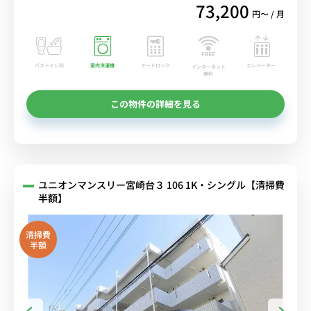
73,200
円〜 / 月
バストイレ別
室内洗濯機
オートロック
エレベーター
インターネット
無料
この物件の詳細を見る
ユニオンマンスリー宮崎台３ 106 1K・シングル【清掃費
半額】
清掃費
半額