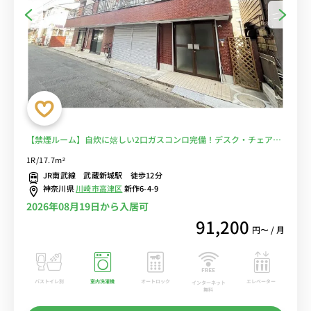
【禁煙ルーム】自炊に嬉しい2口ガスコンロ完備！デスク・チェア＆
安心のモニター付きインターフォンと室内洗濯機のあるお部屋/スー
1R/17.7m²
パー・ライフまで徒歩約6分/洗足学園音楽大学に徒歩通学■選べる
JR南武線 武蔵新城駅 徒歩12分
Wi-Fi格安レンタル中！
神奈川県
川崎市高津区
新作6-4-9
2026年08月19日から入居可
91,200
円〜 / 月
バストイレ別
室内洗濯機
オートロック
エレベーター
インターネット
無料