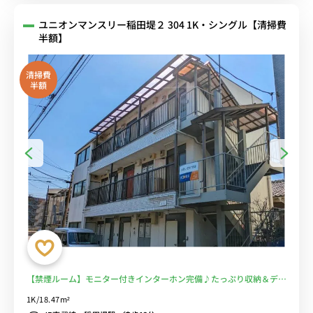
ユニオンマンスリー稲田堤２ 304 1K・シングル【清掃費
半額】
清掃費
半額
【禁煙ルーム】モニター付きインターホン完備♪たっぷり収納＆デス
ク・チェア、2ドア冷蔵庫などの家具家電付き■選べるWi-Fi格安レン
1K/18.47m²
タル中！