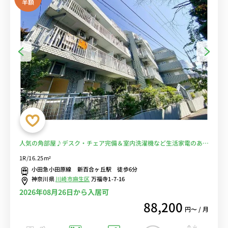
半額
人気の角部屋♪デスク・チェア完備＆室内洗濯機など生活家電のある
お部屋/下北沢駅・町田駅へ乗換なしでアクセス/昭和音楽大学や新百
1R/16.25m²
合ヶ丘総合病院まで徒歩■選べるWi-Fi格安レンタル中！
小田急小田原線 新百合ヶ丘駅 徒歩6分
神奈川県
川崎市麻生区
万福寺1-7-16
2026年08月26日から入居可
88,200
円〜 / 月