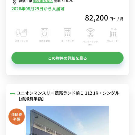
神奈川県
川崎市多摩区
菅城下18-24
2026年08月29日から入居可
82,200
円〜 / 月
バストイレ別
室内洗濯機
オートロック
エレベーター
インターネット
無料
この物件の詳細を見る
ユニオンマンスリー読売ランド前１ 112 1R・シングル
【清掃費半額】
清掃費
半額