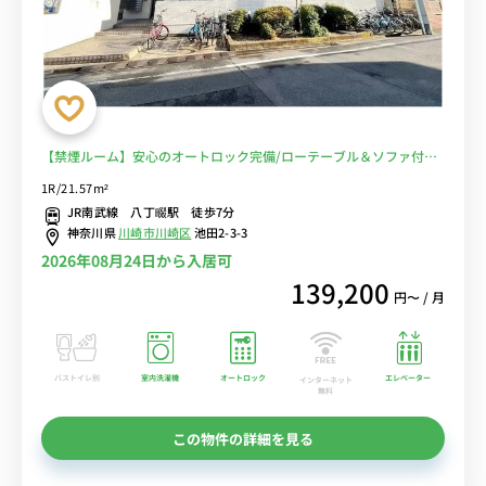
【禁煙ルーム】安心のオートロック完備/ローテーブル＆ソファ付き
の快適なお部屋/ 南武線や京急線など２路線利用可■選べるWi-Fi格安
1R/21.57m²
レンタル中！
JR南武線 八丁畷駅 徒歩7分
神奈川県
川崎市川崎区
池田2-3-3
2026年08月24日から入居可
139,200
円〜 / 月
バストイレ別
室内洗濯機
オートロック
エレベーター
インターネット
無料
この物件の詳細を見る