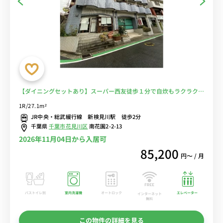
【ダイニングセットあり】スーパー西友徒歩１分で自炊もラクラク♪
人気の駅前物件！■選べるWi-Fi格安レンタル中！
1R/27.1m²
JR中央・総武緩行線 新検見川駅 徒歩2分
千葉県
千葉市花見川区
南花園2-2-13
2026年11月04日から入居可
85,200
円〜 / 月
バストイレ別
室内洗濯機
オートロック
エレベーター
インターネット
無料
この物件の詳細を見る