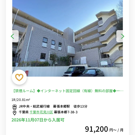
【禁煙ルーム】◆インターネット固定回線（有線）無料の部屋◆一棟
複数室ありで法人もまとめて入居可♪安心のオートロック＆宅配BOX
1R/20.81m²
完備♪人気のデスク＆チェア付き♪■JR総武線・京成千葉線の2路線
JR中央・総武緩行線 幕張本郷駅 徒歩13分
利用可/秋葉原・新宿まで乗換なし/休日は「イオンモール幕張新都
千葉県
千葉市花見川区
幕張本郷7-38-3
心」でのショッピングもおすすめ
2026年11月07日から入居可
91,200
円〜 / 月