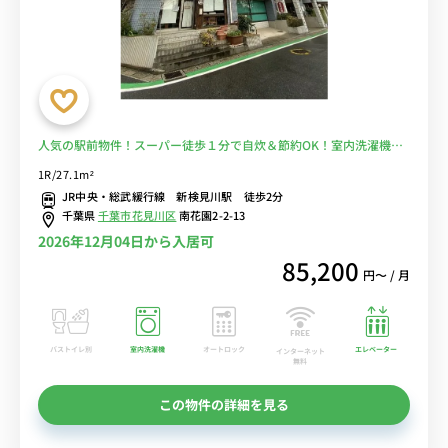
人気の駅前物件！スーパー徒歩１分で自炊＆節約OK！室内洗濯機で
安心！■選べるWi-Fi格安レンタル中！
1R/27.1m²
JR中央・総武緩行線 新検見川駅 徒歩2分
千葉県
千葉市花見川区
南花園2-2-13
2026年12月04日から入居可
85,200
円〜 / 月
バストイレ別
室内洗濯機
オートロック
エレベーター
インターネット
無料
この物件の詳細を見る