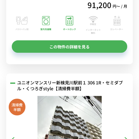
91,200
円〜 / 月
バストイレ別
室内洗濯機
オートロック
エレベーター
インターネット
無料
この物件の詳細を見る
ユニオンマンスリー新検見川駅前１ 306 1R・セミダブ
ル・くつろぎstyle【清掃費半額】
清掃費
半額