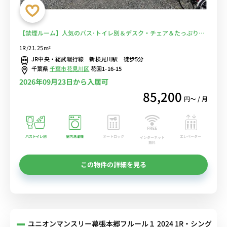
【禁煙ルーム】人気のバス･トイレ別＆デスク・チェア＆たっぷり収
納2ドア冷蔵庫など生活家電のあるお部屋/JR中央線、京成千葉線の2
1R/21.25m²
路線利用可能■選べるWi-Fi格安レンタル中！
JR中央・総武緩行線 新検見川駅 徒歩5分
千葉県
千葉市花見川区
花園1-16-15
2026年09月23日から入居可
85,200
円〜 / 月
バストイレ別
室内洗濯機
オートロック
エレベーター
インターネット
無料
この物件の詳細を見る
ユニオンマンスリー幕張本郷フルール１ 2024 1R・シング