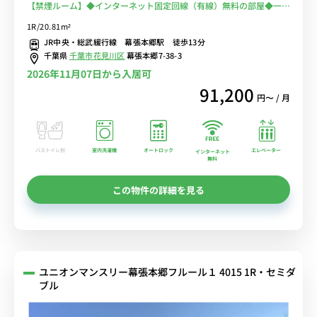
【禁煙ルーム】◆インターネット固定回線（有線）無料の部屋◆一棟
複数室ありで法人もまとめて入居可♪安心のオートロック＆宅配BOX
1R/20.81m²
完備♪人気のデスク＆チェア付き♪■JR総武線・京成千葉線の2路線
JR中央・総武緩行線 幕張本郷駅 徒歩13分
利用可/秋葉原・新宿まで乗換なし/駅前には24時間営業のスーパー
千葉県
千葉市花見川区
幕張本郷7-38-3
「ワイズマート」あり
2026年11月07日から入居可
91,200
円〜 / 月
バストイレ別
室内洗濯機
オートロック
エレベーター
インターネット
無料
この物件の詳細を見る
ユニオンマンスリー幕張本郷フルール１ 4015 1R・セミダ
ブル