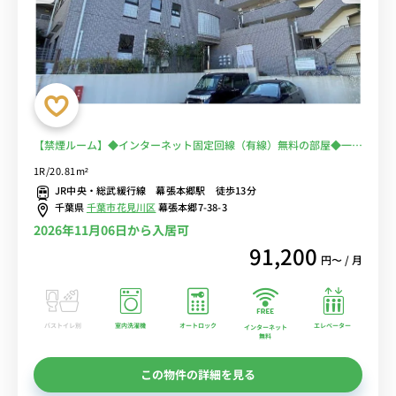
【禁煙ルーム】◆インターネット固定回線（有線）無料の部屋◆一棟
複数室ありで法人もまとめて入居可♪安心のオートロック＆宅配BOX
1R/20.81m²
完備♪人気のデスク＆チェア付き♪■JR総武線・京成千葉線の2路線
JR中央・総武緩行線 幕張本郷駅 徒歩13分
利用可/秋葉原・新宿まで乗換なし/物件近くには「リブレ京成」「ア
千葉県
千葉市花見川区
幕張本郷7-38-3
コレ」などのスーパーあり
2026年11月06日から入居可
91,200
円〜 / 月
バストイレ別
室内洗濯機
オートロック
エレベーター
インターネット
無料
この物件の詳細を見る