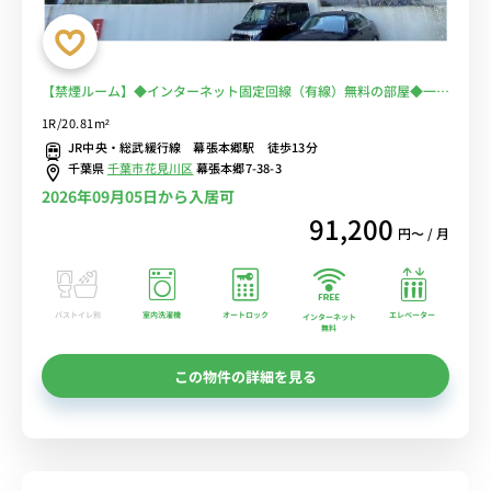
【禁煙ルーム】◆インターネット固定回線（有線）無料の部屋◆一棟
複数室ありで法人もまとめて入居可♪安心のオートロック＆宅配BOX
1R/20.81m²
完備♪快適なソファ付き♪■JR総武線・京成千葉線の2路線利用可/
JR中央・総武緩行線 幕張本郷駅 徒歩13分
秋葉原・新宿まで乗換なし/駅前には24時間営業のスーパー「ワイズ
千葉県
千葉市花見川区
幕張本郷7-38-3
マート」あり
2026年09月05日から入居可
91,200
円〜 / 月
バストイレ別
室内洗濯機
オートロック
エレベーター
インターネット
無料
この物件の詳細を見る