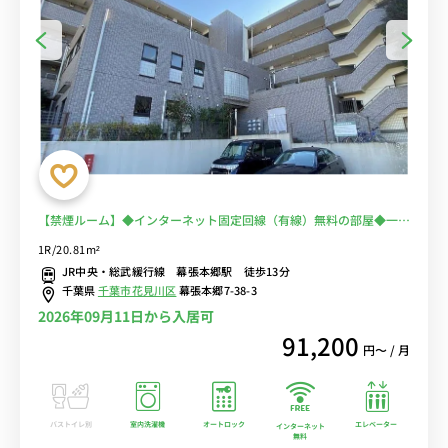
【禁煙ルーム】◆インターネット固定回線（有線）無料の部屋◆一棟
複数室ありで法人もまとめて入居可♪安心のオートロック＆宅配BOX
1R/20.81m²
完備♪人気のデスク＆チェア付き♪■JR総武線・京成千葉線の2路線
JR中央・総武緩行線 幕張本郷駅 徒歩13分
利用可/秋葉原・新宿まで乗換なし/休日は「イオンモール幕張新都
千葉県
千葉市花見川区
幕張本郷7-38-3
心」でのショッピングもおすすめ
2026年09月11日から入居可
91,200
円〜 / 月
バストイレ別
室内洗濯機
オートロック
エレベーター
インターネット
無料