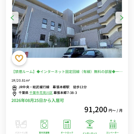
【禁煙ルーム】◆インターネット固定回線（有線）無料の部屋◆一棟
複数室ありで法人もまとめて入居可♪安心のオートロック＆宅配BOX
1R/20.81m²
完備♪人気のデスク＆チェア付き♪■JR総武線・京成千葉線の2路線
JR中央・総武緩行線 幕張本郷駅 徒歩13分
利用可/秋葉原・新宿まで乗換なし/物件近くには「リブレ京成」「ア
千葉県
千葉市花見川区
幕張本郷7-38-3
コレ」などのスーパーあり
2026年08月25日から入居可
91,200
円〜 / 月
バストイレ別
室内洗濯機
オートロック
エレベーター
インターネット