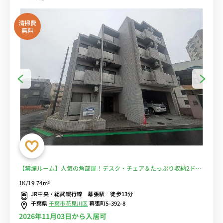
清掃費
無料
【禁煙ルーム】人気の角部屋！デスク・チェア＆たっぷり収納2ドア
冷蔵庫など生活家電のあるお部屋/JR中央総武線沿線、船橋駅や千葉
1K/19.74m²
駅まで乗換なしでアクセス■選べるWi-Fi格安レンタル中！
JR中央・総武緩行線 幕張駅 徒歩13分
千葉県
千葉市花見川区
幕張町5-392-8
2026年11月03日から入居可