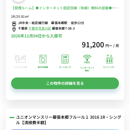
【禁煙ルーム】◆インターネット固定回線（有線）無料の部屋◆一棟
複数室ありで法人もまとめて入居可♪安心のオートロック＆宅配BOX
1R/20.81m²
完備♪人気のデスク＆チェア付き♪■JR総武線・京成千葉線の2路線
JR中央・総武緩行線 幕張本郷駅 徒歩13分
利用可/秋葉原・新宿まで乗換なし/休日は「イオンモール幕張新都
千葉県
千葉市花見川区
幕張本郷7-38-3
心」でのショッピングもおすすめ
2026年11月04日から入居可
91,200
円〜 / 月
バストイレ別
室内洗濯機
オートロック
エレベーター
インターネット
無料
この物件の詳細を見る
ユニオンマンスリー幕張本郷フルール１ 3016 1R・シング
ル【清掃費半額】