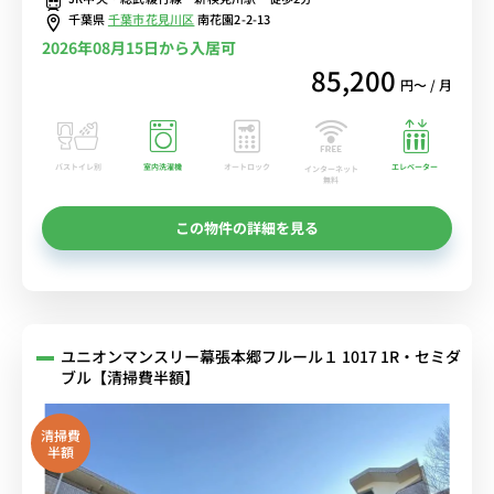
千葉県
千葉市花見川区
南花園2-2-13
2026年08月15日から入居可
85,200
円〜 / 月
バストイレ別
室内洗濯機
オートロック
エレベーター
インターネット
無料
この物件の詳細を見る
ユニオンマンスリー幕張本郷フルール１ 1017 1R・セミダ
ブル【清掃費半額】
清掃費
半額