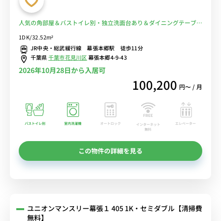
人気の角部屋＆バストイレ別・独立洗面台あり＆ダイニングテーブル
や2人掛けソファのある広々32㎡のお部屋/JR中央総武線沿線、船橋
1DK/32.52m²
駅や本八幡駅まで乗換なしでアクセス■選べるWi-Fi格安レンタル
JR中央・総武緩行線 幕張本郷駅 徒歩11分
中！
千葉県
千葉市花見川区
幕張本郷4-9-43
2026年10月28日から入居可
100,200
円〜 / 月
バストイレ別
室内洗濯機
オートロック
エレベーター
インターネット
無料
この物件の詳細を見る
ユニオンマンスリー幕張１ 405 1K・セミダブル【清掃費
無料】