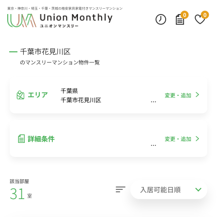
インターネット無料
モニター付きインターフォン
デスクランプ・フロアランプ
東京・神奈川・埼玉・千葉・茨城の
格安家具家電付きマンスリーマンション
0
0
千葉市花見川区
のマンスリーマンション物件一覧
千葉県
エリア
変更・追加
千葉市花見川区
詳細条件
変更・追加
該当部屋
31
室