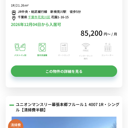
トイレ別＆デスク・チェア＆たっぷり収納2ドア冷蔵庫など生活家電
1R/21.26m²
のあるお部屋/JR中央線、京成千葉線の2路線利用可能■選べるWi-Fi
JR中央・総武緩行線 新検見川駅 徒歩5分
格安レンタル中！
千葉県
千葉市花見川区
花園1-16-15
2026年12月04日から入居可
85,200
円〜 / 月
バストイレ別
室内洗濯機
オートロック
エレベーター
インターネット
無料
この物件の詳細を見る
ユニオンマンスリー幕張本郷フルール１ 4007 1R・シング
ル【清掃費半額】
清掃費