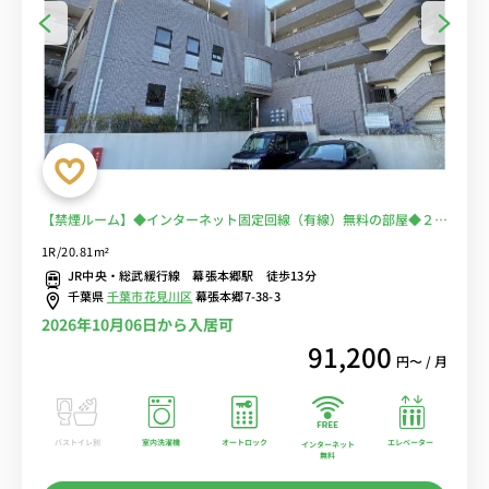
【禁煙ルーム】◆インターネット固定回線（有線）無料の部屋◆２面
採光で明るいお部屋♪安心のオートロック＆宅配BOX完備♪人気のデ
1R/20.81m²
スク＆チェア付き♪■JR総武線・京成千葉線の2路線利用可/秋葉
JR中央・総武緩行線 幕張本郷駅 徒歩13分
原・新宿まで乗換なし/駅前には24時間営業のスーパー「ワイズマー
千葉県
千葉市花見川区
幕張本郷7-38-3
ト」あり
2026年10月06日から入居可
91,200
円〜 / 月
バストイレ別
室内洗濯機
オートロック
エレベーター
インターネット
無料