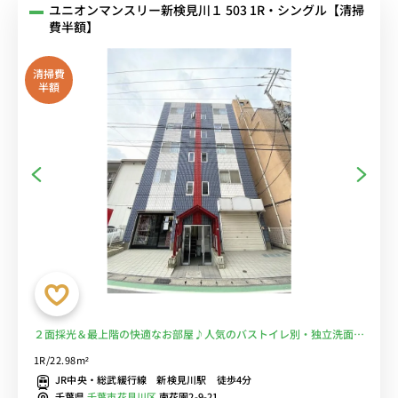
ユニオンマンスリー新検見川１ 503 1R・シングル【清掃
費半額】
清掃費
半額
２面採光＆最上階の快適なお部屋♪人気のバストイレ別・独立洗面所
♪女性も安心の室内洗濯機♪デスク＆チェア付きでテレワークにもお
1R/22.98m²
すすめ♪JR総武線「新検見川」より徒歩4分/JR・京成線の2路線利
JR中央・総武緩行線 新検見川駅 徒歩4分
用可能/秋葉原や新宿まで直通アクセス■選べるWi-Fi格安レンタル
千葉県
千葉市花見川区
南花園2-9-21