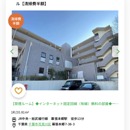
ル【清掃費半額】
清掃費
半額
【禁煙ルーム】◆インターネット固定回線（有線）無料の部屋◆一棟
複数室ありで法人もまとめて入居可♪安心のオートロック＆宅配BOX
1R/20.81m²
完備♪快適なソファ付き♪■JR総武線・京成千葉線の2路線利用可/
JR中央・総武緩行線 幕張本郷駅 徒歩13分
秋葉原・新宿まで乗換なし/休日は「イオンモール幕張新都心」での
千葉県
千葉市花見川区
幕張本郷7-38-3
ショッピングもおすすめ