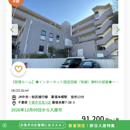
半額
【禁煙ルーム】◆インターネット固定回線（有線）無料の部屋◆一棟
複数室ありで法人もまとめて入居可♪安心のオートロック＆宅配BOX
1R/20.81m²
完備♪快適なソファ付き♪■JR総武線・京成千葉線の2路線利用可/
JR中央・総武緩行線 幕張本郷駅 徒歩13分
秋葉原・新宿まで乗換なし/駅前には24時間営業のスーパー「ワイズ
千葉県
千葉市花見川区
幕張本郷7-38-3
マート」あり
2026年12月09日から入居可
91,200
円〜 / 月
お急ぎのお客様におススメ♪
数量限定！
即日入居特集