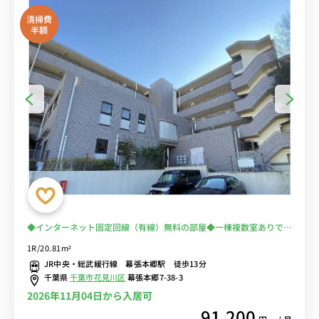
清掃費
半額
◆インターネット固定回線（有線）無料の部屋◆一棟複数室ありで法
人もまとめて入居可♪安心のオートロック＆宅配BOX完備♪デスク・
1R/20.81m²
チェア＆たっぷり収納2ドア冷蔵庫や室内洗濯機など生活家電あり
JR中央・総武緩行線 幕張本郷駅 徒歩13分
♪/JR総武線・京成千葉線の2路線利用可、秋葉原や新宿まで乗換な
千葉県
千葉市花見川区
幕張本郷7-38-3
し
2026年11月04日から入居可
91,200