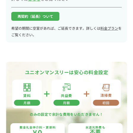
再契約（延長）ついて
希望の期間に空室があれば、ご延長できます。詳しくは
料金プラン
を
ご覧ください。
ユニオンマンスリーは安心の料金設定
清掃費
共益費
賃料
月額
月額
初回
のみの設定で余計な費用をいただきません！
敷金礼金仲介料・更新料
水道光熱費も
¥0
不要