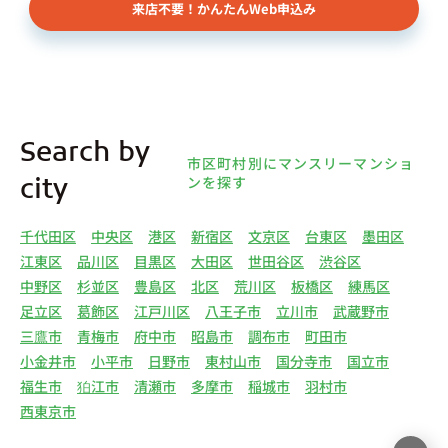
来店不要！かんたんWeb申込み
様（以下総称して「オーナー様」といいます）の個
人情報を取得します。取得する個人情報は、上記
(1)①～⑤のとおりです。また、オーナー様の個人
情報は、弊社データベースシステムに登録されま
す。
4.利用目的について 弊社は、取得した個人情報を
Search by
下記（1）～（13）における利用目的のために利用
市区町村別にマンスリーマンショ
し、また、利用目的を達成するために必要な範囲で
ンを探す
city
個人情報を第三者へ提供いたします。（1）マンス
リー物件の紹介、利用契約に関する連絡、利用契約
千代田区
中央区
港区
新宿区
文京区
台東区
墨田区
の締結、履行。（2）弊社の他のマンスリー物件お
江東区
品川区
目黒区
大田区
世田谷区
渋谷区
よびサービスの紹介ならびにお客様・オーナー様に
中野区
杉並区
豊島区
北区
荒川区
板橋区
練馬区
とって有用と思われる弊社提携先の商品・サービス
足立区
葛飾区
江戸川区
八王子市
立川市
武蔵野市
等を紹介するためのダイレクトメール、住環境向上
三鷹市
青梅市
府中市
昭島市
調布市
町田市
のためのアンケート等の発送（3）賃貸事業におけ
小金井市
小平市
日野市
東村山市
国分寺市
国立市
る情報・サービスを提供するための郵便物、電話、
福生市
狛江市
清瀬市
多摩市
稲城市
羽村市
電子メールまたは訪問等による営業活動（4）不動
西東京市
産物件の紹介・賃貸借契約・サブリース契約等の締
結、履行および契約管理、契約後管理（5）弊社ホ