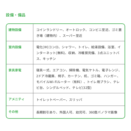
設備・備品
建物設備
コインランドリー、オートロック、コンビニ至近、ゴミ置
き場（建物内）、スーパー至近
室内設備
電化(IH)コンロ、シャワー、トイレ、給湯設備、浴室、イ
ンターネット(無料)、収納、冷暖房完備、3点ユニットバ
ス、キッチン
家具家電
寝具一式、エアコン、掃除機、電気ケトル、電子レンジ、
2ドア冷蔵庫、椅子、カーテン、机、ゴミ箱、ハンガー、
モバイルWi-Fiルーター（有料）、トイレ用ブラシ、テレ
ビ台、シングルベッド、テレビ(32型)
アメニティ
トイレットペーパー、スリッパ
その他
長期割引あり、外国人可、幼児可、360度パノラマ画像