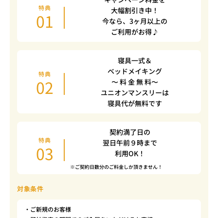
特典
大幅割引き中！
01
今なら、3ヶ月以上の
ご利用がお得♪
寝具一式＆
ベッドメイキング
特典
02
〜 料 金 無 料〜
ユニオンマンスリーは
寝具代が無料です
契約満了日の
特典
翌日午前９時まで
03
利用OK！
※ご契約日数分のご料金しか頂きません！
対象条件
・ご新規のお客様