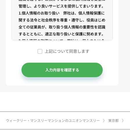
管理し、より良いサービスを提供してまいります。
1.個人情報のお取り扱い 弊社は、個人情報保護に
関する法令と社会秩序を尊重・遵守し、役員はじめ
全ての従業員が、取り扱う個人情報の重要性を認識
するとともに、適正な取り扱いと保護に努めます。
2.個人情報の取得について 弊社は、個人または企
業からの電話・メール等のお問合せや公開情報（登
上記について同意します
記簿謄本、電話帳、インターネット掲載情報等）な
どから適法かつ公正な手段により個人情報を取得い
たします。
入力内容を確認する
3.弊社が保有する個人情報 （1）マンスリー物件
の利用希望者様・契約者様・入居者様、同居人様
（以下総称して「お客様」といいます）の次に掲げ
る個人情報を取得します。①お客様の基本情報 氏
名、住所、郵便番号、性別、生年月日、電話番号、
メールアドレス、アカウントのIDおよびパスワー
ド、免許証・住民票など公的証明書に関する情報等
ウィークリー・マンスリーマンションのユニオンマンスリー
東京都
②お取引に関する情報 お取引内容に関する情報