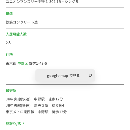
ユニオンマンスリー中野１ 301 1R・シングル
側両方）
・コインランドリーの接触箇所（洗濯機、乾燥機、テー
構造
ブル、椅子）
鉄筋コンクリート造
・全室の外側ドアノブ（18個）
建物共有部の高頻度接触箇所にコーティングを実施して
入居可能人数
おります。
2人
お客様の安心・安全への弊社の取組の一環です。
住所
＜物件の特徴＞
東京都
中野区
野方1-43-5
１棟全部がユニオンマンスリーのマンスリーマンション
google map で見る
です。（法人のお客様はお部屋をまとめるのにおスス
メ）
最寄駅
中野駅と高円寺駅どちらからでも歩いて来れます。
お部屋はシンプルな作りですが、窓が大きいのでとても
JR中央線(快速) 中野駅 徒歩12分
JR中央線(快速) 高円寺駅 徒歩9分
明るく感じられるお部屋ばかりです。
東京メトロ東西線 中野駅 徒歩12分
また、中野駅と高円寺駅ともにとても楽しい駅前なの
で、ぜひ、休みごとに遊びに行ってください。
間取り/広さ
気軽にウィークリー・マンスリーマンション生活を始め