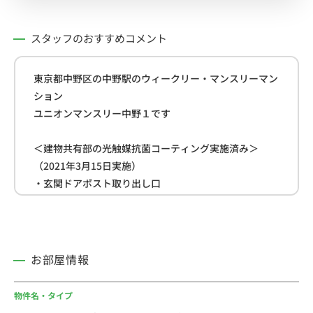
スタッフのおすすめコメント
東京都中野区の中野駅のウィークリー・マンスリーマン
ション
ユニオンマンスリー中野１です
＜建物共有部の光触媒抗菌コーティング実施済み＞
（2021年3月15日実施）
・玄関ドアポスト取り出し口
・玄関ドアポストのダイヤル部分
・エントランス入り口扉の持ち手部分（入り口側、出口
側両方）
・オートロック番号ボタン箇所
お部屋情報
・ゴミ捨て場入り口扉の持ち手部分（入り口側、出口側
両方）
物件名・タイプ
・コインランドリー入り口のドアノブ（入り口側、出口