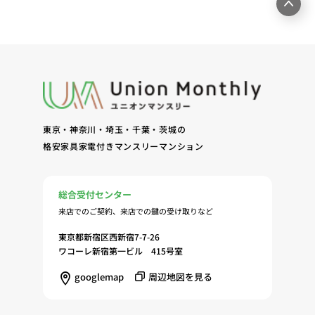
ームページ上にて実施するお客様・オーナー様向け
サービスの提供（6）お客様・オーナー様からのお
問合せに対する回答、連絡、確認（7）サービスへ
の登録およびサービス利用時の本人認証ならびにお
客様およびオーナー様の管理（8）サービスの保
守、管理（9）サービスの改善のためおよびサービ
スの企画、研究および開発のため（10）本ポリシー
東京・神奈川・埼玉・千葉・茨城の
への同意に基づき、当ウェブサイトの利用履歴に関
格安家具家電付きマンスリーマンション
する情報等の個人情報について、調査・分析会社、
アフィリエーター、SNS事業者、広告関係会社、広
告配信事業者、DMP事業者その他業務を提携する
総合受付センター
事業者（以下「提携事業者等」といいます。）が既
来店でのご契約、来店での鍵の受け取りなど
に保有する個人情報と当社から取得する個人情報を
突合して、お客様の当ウェブサイトの利用履歴等の
東京都新宿区西新宿7-7-26
調査・分析、広告の効果測定およびその結果を利用
ワコーレ新宿第一ビル 415号室
し、興味関心・嗜好に応じたサービスに関する広告
googlemap
周辺地図を見る
を配信する等のマーケティング活動を行うため
（11）本ポリシーへの同意に基づき、提携事業者等