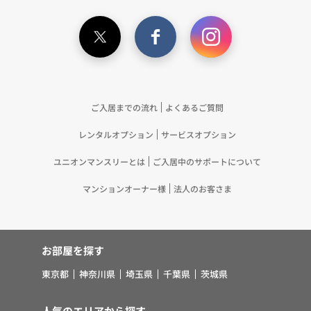
が取得する個人情報の提供を受け、当社が既に有し
ている個人情報を突合して「4.利用目的について」
記載の目的で利用するため（12）本ポリシーへの同
意に基づき、提携事業者等が取得した個人関連情報
の提供を受け、当社が既に有している個人情報を突
合して「4.利用目的について」記載の目的で利用す
るため（13）上記(1)～(12)に付随するアフターサ
ご入居までの流れ
よくあるご質問
ービス、マーケティング活動、お問い合わせ対応お
レンタルオプション
サービスオプション
よびご連絡等の実施
5.お客様・オーナー様の個人情報の第三者への提
ユニオンマンスリーとは
ご入居中のサポートについて
供 （1）弊社は、次に掲げる場合を除き、弊社が
取り扱う個人情報を、あらかじめお客様およびオー
マンションオーナー様
法人のお客さま
ナー様の同意を得ないで、第三者に提供いたしませ
ん。 ①法令に基づく場合 ②人の生命、身体また
は財産の保護のために必要がある場合であって、お
お部屋を探す
客様の同意を得ることが困難であるとき ③公衆衛
生の向上または児童の健全な育成の推進のために特
東京都
神奈川県
埼玉県
千葉県
茨城県
に必要がある場合であって、お客様の同意を得るこ
とが困難であるとき ④国の機関若しくは地方公共
人気のエリアから探す