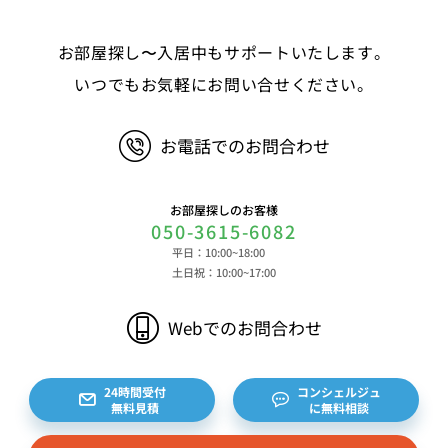
等 ③決済に関する情報 クレジットカードに関す
る情報、決済およびその方法に関する情報等 ④サ
お部屋探し〜入居中もサポートいたします。
ービスのご利用に際して取得する情報 端末識別
子、広告識別子、IPアドレス、クッキーデータおよ
いつでもお気軽にお問い合せください。
びクッキー類似技術を利用した情報等の端末・ブラ
ウザ等に関する情報、閲覧した対象サイトのURLや
お電話でのお問合わせ
閲覧時刻、リファラー情報ならびにクッキーIDや広
告識別子等の各種識別子に紐づく検索履歴および購
買履歴等に関する情報等 ⑤その他の情報 当社に
お部屋探しのお客様
対するお問い合わせ・ご連絡等に関する情報等 ま
050-3615-6082
た、お客様の個人情報は、弊社のデータベースシス
平日：10:00~18:00
テムに登録されます。登録されるお客様の個人情報
土日祝：10:00~17:00
は利用申込書、ご利用約款、 請求書、領収書、見
積書等をもとに登録されます。 （2）弊社と賃貸
Webでのお問合わせ
借契約を締結している不動産所有者様および所有者
様から委託を受けた個人または企業、サブリース契
約等のお問合せをいただいた個人または企業、イン
24時間受付
コンシェルジュ
無料見積
に無料相談
ターネット上の不動産オーナーサイト等からの査定
依頼者、 公開情報などから取得した不動産所有者