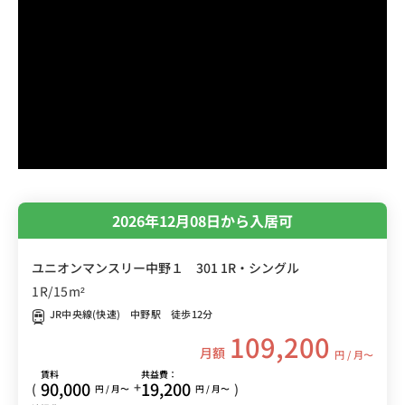
2026年12月08日から入居可
ユニオンマンスリー中野１ 301 1R・シングル
1R/15m²
JR中央線(快速) 中野駅 徒歩12分
109,200
月額
円 / 月〜
賃料
共益費：
90,000
19,200
+
(
)
円 / 月〜
円 / 月〜