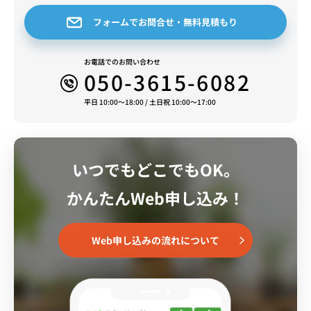
ファミリーマート野方一丁目店…99m
フォームでお問合せ・無料見積もり
セブンイレブン中野野方1丁目店…145m
マルエツプチ大和町店（スーパー）… 303m
お電話でのお問い合わせ
中野大和町郵便局…547m
050-3615-6082
マクドナルド中野セントラルパーク店…900m
私立明治大学中野キャンパス…477m
平日 10:00～18:00 / 土日祝 10:00～17:00
私立帝京平成大学中野キャンパス…368m
＜駅周辺情報＞
いつでもどこでもOK。
中野駅前の「中野セントラルパーク」にはレストランや
ショップなどの
かんたんWeb申し込み！
商業施設をはじめ、ホールやクリニックなども充実。
さらには四季の森公園はイベントや憩いの場として親し
まれています。
Web申し込みの流れについて