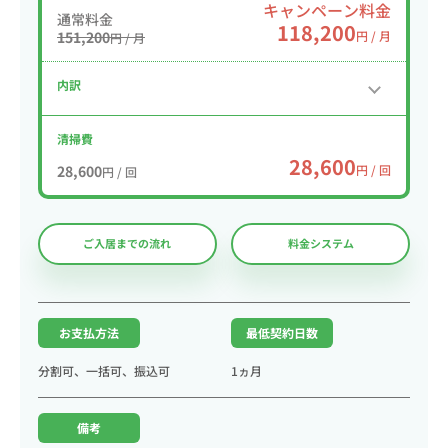
キャンペーン料金
通常料金
118,200
151,200
円 / 月
円 / 月
内訳
清掃費
28,600
28,600
円 / 回
円 / 回
ご入居までの流れ
料金システム
お支払方法
最低契約日数
分割可、一括可、振込可
1ヵ月
備考