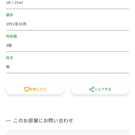
1R / 15m²
られる物件です！
築年
＜コインランドリーについて＞
1991年10月
入居者様専用のコインランドリーをご用意しておりま
す。
所在階
入退室は暗証番号キーで、セキュリティーをかけており
3階
ます。
洗濯機：200円（１回）
向き
乾燥機：100円（30分）
南
洗剤などはお客様ご自身でご用意をお願いいたします。
近隣のコンビニやスーパーでお買い求めください。
お気に入り
シェアする
＜路線情報(最寄駅→主要駅)＞
・中野駅→新宿駅（約5分/乗り換えなし）
・中野駅→渋谷駅（約16分/乗り換え1回）
・中野駅→池袋駅（約16分/乗り換え1回）
このお部屋にお問い合わせ
＜物件周辺情報＞