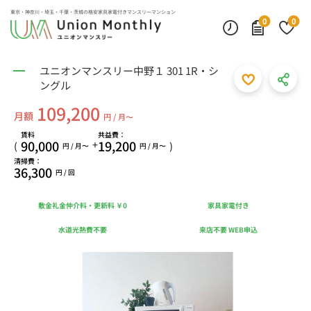
東京・神奈川・埼玉・千葉・茨城の
格安家具家電付きマンスリーマンション
0
0
ユニオンマンスリー中野１ 301 1R・シ
ングル
109,200
月額
円 / 月〜
賃料
共益費：
90,000
19,200
+
(
)
円 / 月〜
円 / 月〜
清掃費：
36,300
円 / 回
敷金礼金仲介料・更新料 ￥0
家具家電付き
水道光熱費不要
来店不要 WEB申込