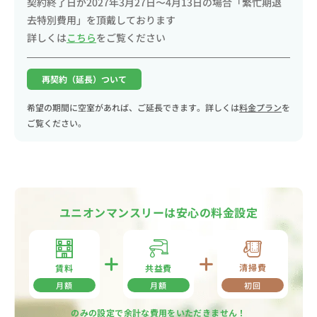
契約終了日が2027年3月27日〜4月13日の場合「繁忙期退
去特別費用」を頂戴しております
詳しくは
こちら
をご覧ください
再契約（延長）ついて
希望の期間に空室があれば、ご延長できます。詳しくは
料金プラン
を
ご覧ください。
ユニオンマンスリーは安心の料金設定
清掃費
共益費
賃料
月額
月額
初回
のみの設定で余計な費用をいただきません！