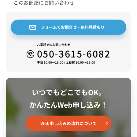
このお部屋にお問い合わせ
＜物件周辺情報＞
ファミリーマート野方一丁目店…99m
フォームでお問合せ・無料見積もり
セブンイレブン中野野方1丁目店…145m
マルエツプチ大和町店（スーパー）… 303m
お電話でのお問い合わせ
中野大和町郵便局…547m
050-3615-6082
マクドナルド中野セントラルパーク店…900m
私立明治大学中野キャンパス…477m
平日 10:00～18:00 / 土日祝 10:00～17:00
私立帝京平成大学中野キャンパス…368m
＜駅周辺情報＞
いつでもどこでもOK。
中野駅前の「中野セントラルパーク」にはレストランや
ショップなどの
かんたんWeb申し込み！
商業施設をはじめ、ホールやクリニックなども充実。
さらには四季の森公園はイベントや憩いの場として親し
まれています。
Web申し込みの流れについて