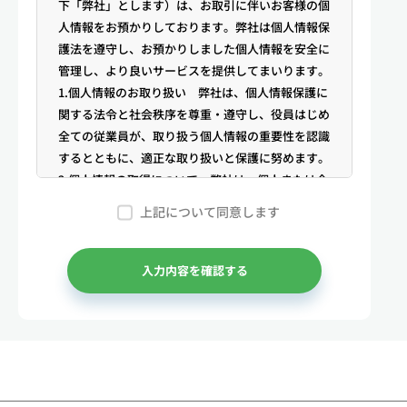
下「弊社」とします）は、お取引に伴いお客様の個
人情報をお預かりしております。弊社は個人情報保
護法を遵守し、お預かりしました個人情報を安全に
管理し、より良いサービスを提供してまいります。
1.個人情報のお取り扱い 弊社は、個人情報保護に
関する法令と社会秩序を尊重・遵守し、役員はじめ
全ての従業員が、取り扱う個人情報の重要性を認識
するとともに、適正な取り扱いと保護に努めます。
2.個人情報の取得について 弊社は、個人または企
業からの電話・メール等のお問合せや公開情報（登
上記について同意します
記簿謄本、電話帳、インターネット掲載情報等）な
どから適法かつ公正な手段により個人情報を取得い
たします。
入力内容を確認する
3.弊社が保有する個人情報 （1）マンスリー物件
の利用希望者様・契約者様・入居者様、同居人様
（以下総称して「お客様」といいます）の次に掲げ
る個人情報を取得します。①お客様の基本情報 氏
名、住所、郵便番号、性別、生年月日、電話番号、
メールアドレス、アカウントのIDおよびパスワー