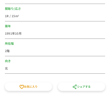
で、ぜひ、休みごとに遊びに行ってください。
間取り/広さ
気軽にウィークリー・マンスリーマンション生活を始め
1R / 15m²
られる物件です！
築年
＜コインランドリーについて＞
1991年10月
入居者様専用のコインランドリーをご用意しておりま
す。
所在階
入退室は暗証番号キーで、セキュリティーをかけており
2階
ます。
洗濯機：200円（１回）
向き
乾燥機：100円（30分）
北
洗剤などはお客様ご自身でご用意をお願いいたします。
近隣のコンビニやスーパーでお買い求めください。
お気に入り
シェアする
＜路線情報(最寄駅→主要駅)＞
・中野駅→新宿駅（約5分/乗り換えなし）
・中野駅→渋谷駅（約16分/乗り換え1回）
・中野駅→池袋駅（約16分/乗り換え1回）