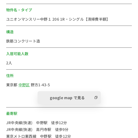
両方）
物件名・タイプ
・コインランドリー入り口のドアノブ（入り口側、出口
ユニオンマンスリー中野１ 206 1R・シングル【清掃費半額】
側両方）
・コインランドリーの接触箇所（洗濯機、乾燥機、テー
構造
ブル、椅子）
鉄筋コンクリート造
・全室の外側ドアノブ（18個）
建物共有部の高頻度接触箇所にコーティングを実施して
入居可能人数
おります。
2人
お客様の安心・安全への弊社の取組の一環です。
住所
＜物件の特徴＞
東京都
中野区
野方1-43-5
１棟全部がユニオンマンスリーのマンスリーマンション
google map で見る
です。（法人のお客様はお部屋をまとめるのにおスス
メ）
最寄駅
中野駅と高円寺駅どちらからでも歩いて来れます。
お部屋はシンプルな作りですが、窓が大きいのでとても
JR中央線(快速) 中野駅 徒歩12分
JR中央線(快速) 高円寺駅 徒歩9分
明るく感じられるお部屋ばかりです。
東京メトロ東西線 中野駅 徒歩12分
また、中野駅と高円寺駅ともにとても楽しい駅前なの