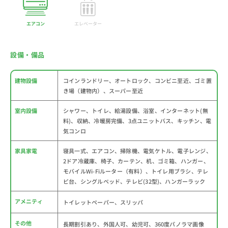
エアコン
エレベーター
設備・備品
建物設備
コインランドリー、オートロック、コンビニ至近、ゴミ置
き場（建物内）、スーパー至近
室内設備
シャワー、トイレ、給湯設備、浴室、インターネット(無
料)、収納、冷暖房完備、3点ユニットバス、キッチン、電
気コンロ
家具家電
寝具一式、エアコン、掃除機、電気ケトル、電子レンジ、
2ドア冷蔵庫、椅子、カーテン、机、ゴミ箱、ハンガー、
モバイルWi-Fiルーター（有料）、トイレ用ブラシ、テレ
ビ台、シングルベッド、テレビ(32型)、ハンガーラック
アメニティ
トイレットペーパー、スリッパ
その他
長期割引あり、外国人可、幼児可、360度パノラマ画像