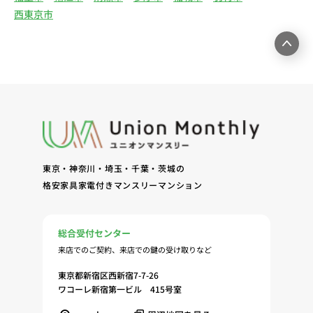
電子メールまたは訪問等による営業活動（4）不動
西東京市
産物件の紹介・賃貸借契約・サブリース契約等の締
結、履行および契約管理、契約後管理（5）弊社ホ
ームページ上にて実施するお客様・オーナー様向け
サービスの提供（6）お客様・オーナー様からのお
問合せに対する回答、連絡、確認（7）サービスへ
の登録およびサービス利用時の本人認証ならびにお
客様およびオーナー様の管理（8）サービスの保
守、管理（9）サービスの改善のためおよびサービ
スの企画、研究および開発のため（10）本ポリシー
東京・神奈川・埼玉・千葉・茨城の
への同意に基づき、当ウェブサイトの利用履歴に関
格安家具家電付きマンスリーマンション
する情報等の個人情報について、調査・分析会社、
アフィリエーター、SNS事業者、広告関係会社、広
告配信事業者、DMP事業者その他業務を提携する
総合受付センター
事業者（以下「提携事業者等」といいます。）が既
来店でのご契約、来店での鍵の受け取りなど
に保有する個人情報と当社から取得する個人情報を
突合して、お客様の当ウェブサイトの利用履歴等の
東京都新宿区西新宿7-7-26
調査・分析、広告の効果測定およびその結果を利用
ワコーレ新宿第一ビル 415号室
し、興味関心・嗜好に応じたサービスに関する広告