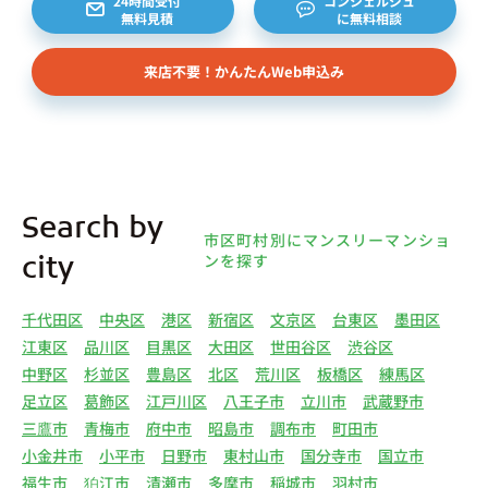
24時間受付
コンシェルジュ
無料見積
に無料相談
ターネット上の不動産オーナーサイト等からの査定
依頼者、 公開情報などから取得した不動産所有者
来店不要！かんたんWeb申込み
様（以下総称して「オーナー様」といいます）の個
人情報を取得します。取得する個人情報は、上記
(1)①～⑤のとおりです。また、オーナー様の個人
情報は、弊社データベースシステムに登録されま
す。
4.利用目的について 弊社は、取得した個人情報を
Search by
下記（1）～（13）における利用目的のために利用
市区町村別にマンスリーマンショ
し、また、利用目的を達成するために必要な範囲で
ンを探す
city
個人情報を第三者へ提供いたします。（1）マンス
リー物件の紹介、利用契約に関する連絡、利用契約
千代田区
中央区
港区
新宿区
文京区
台東区
墨田区
の締結、履行。（2）弊社の他のマンスリー物件お
江東区
品川区
目黒区
大田区
世田谷区
渋谷区
よびサービスの紹介ならびにお客様・オーナー様に
中野区
杉並区
豊島区
北区
荒川区
板橋区
練馬区
とって有用と思われる弊社提携先の商品・サービス
足立区
葛飾区
江戸川区
八王子市
立川市
武蔵野市
等を紹介するためのダイレクトメール、住環境向上
三鷹市
青梅市
府中市
昭島市
調布市
町田市
のためのアンケート等の発送（3）賃貸事業におけ
小金井市
小平市
日野市
東村山市
国分寺市
国立市
る情報・サービスを提供するための郵便物、電話、
福生市
狛江市
清瀬市
多摩市
稲城市
羽村市