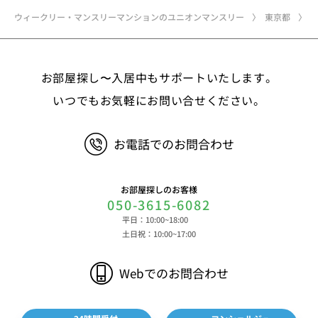
ド、免許証・住民票など公的証明書に関する情報等
ウィークリー・マンスリーマンションのユニオンマンスリー
東京都
②お取引に関する情報 お取引内容に関する情報
等 ③決済に関する情報 クレジットカードに関す
る情報、決済およびその方法に関する情報等 ④サ
お部屋探し〜入居中もサポートいたします。
ービスのご利用に際して取得する情報 端末識別
子、広告識別子、IPアドレス、クッキーデータおよ
いつでもお気軽にお問い合せください。
びクッキー類似技術を利用した情報等の端末・ブラ
ウザ等に関する情報、閲覧した対象サイトのURLや
お電話でのお問合わせ
閲覧時刻、リファラー情報ならびにクッキーIDや広
告識別子等の各種識別子に紐づく検索履歴および購
買履歴等に関する情報等 ⑤その他の情報 当社に
お部屋探しのお客様
対するお問い合わせ・ご連絡等に関する情報等 ま
050-3615-6082
た、お客様の個人情報は、弊社のデータベースシス
平日：10:00~18:00
テムに登録されます。登録されるお客様の個人情報
土日祝：10:00~17:00
は利用申込書、ご利用約款、 請求書、領収書、見
積書等をもとに登録されます。 （2）弊社と賃貸
Webでのお問合わせ
借契約を締結している不動産所有者様および所有者
様から委託を受けた個人または企業、サブリース契
約等のお問合せをいただいた個人または企業、イン