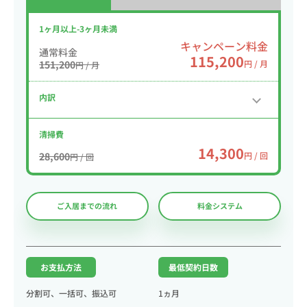
1ヶ月以上-3ヶ月未満
キャンペーン料金
通常料金
115,200
151,200
円 / 月
円 / 月
内訳
清掃費
14,300
28,600
円 / 回
円 / 回
ご入居までの流れ
料金システム
お支払方法
最低契約日数
分割可、一括可、振込可
1ヵ月