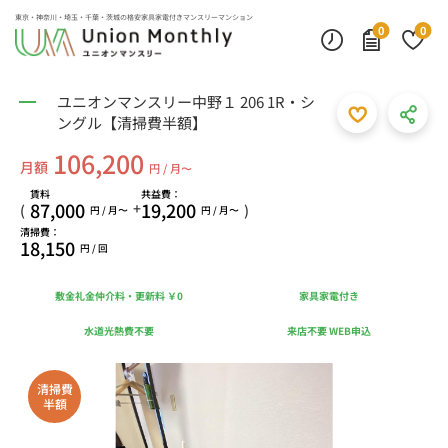
東京・神奈川・埼玉・千葉・茨城の
格安家具家電付きマンスリーマンション
0
0
ユニオンマンスリー中野１ 206 1R・シ
ングル【清掃費半額】
106,200
月額
円 / 月〜
賃料
共益費：
87,000
19,200
+
(
)
円 / 月〜
円 / 月〜
清掃費：
18,150
円 / 回
敷金礼金仲介料・更新料 ￥0
家具家電付き
水道光熱費不要
来店不要 WEB申込
清掃費
半額