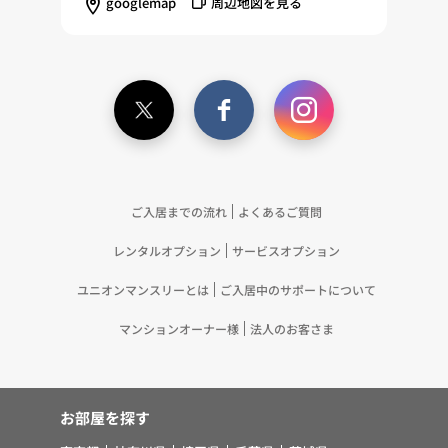
googlemap
周辺地図を見る
を配信する等のマーケティング活動を行うため
（11）本ポリシーへの同意に基づき、提携事業者等
が取得する個人情報の提供を受け、当社が既に有し
ている個人情報を突合して「4.利用目的について」
記載の目的で利用するため（12）本ポリシーへの同
意に基づき、提携事業者等が取得した個人関連情報
の提供を受け、当社が既に有している個人情報を突
合して「4.利用目的について」記載の目的で利用す
るため（13）上記(1)～(12)に付随するアフターサ
ご入居までの流れ
よくあるご質問
ービス、マーケティング活動、お問い合わせ対応お
レンタルオプション
サービスオプション
よびご連絡等の実施
5.お客様・オーナー様の個人情報の第三者への提
ユニオンマンスリーとは
ご入居中のサポートについて
供 （1）弊社は、次に掲げる場合を除き、弊社が
取り扱う個人情報を、あらかじめお客様およびオー
マンションオーナー様
法人のお客さま
ナー様の同意を得ないで、第三者に提供いたしませ
ん。 ①法令に基づく場合 ②人の生命、身体また
は財産の保護のために必要がある場合であって、お
お部屋を探す
客様の同意を得ることが困難であるとき ③公衆衛
生の向上または児童の健全な育成の推進のために特