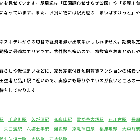
いを見せています。駅周辺は「田園調布せせらぎ公園」や「多摩川
になっています。また、お買い物には駅周辺の「まいばすけっと」
ネスホテルからの切替で経費削減が出来るかもしれません。期間限
勤務に最適なエリアです。物件数も多いので、複数室をおまとめし
暮らしや仮住まいなどに、家具家電付き短期賃貸マンションの格安
田空港と品川駅に近いので、実家にも帰りやすいのが良いところの
待ちしております。
駅
千鳥町駅
久が原駅
御嶽山駅
雪が谷大塚駅
石川台駅
長
矢口渡駅
六郷土手駅
雑色駅
京急蒲田駅
梅屋敷駅
大森町
通センター駅
馬込駅
西馬込駅