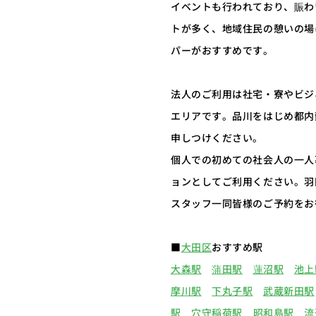
イベントも行われており、賑わ
トが多く、地域住民の憩いの場
パーがおすすめです。
法人のご利用は社宅・寮やビジ
エリアです。品川をはじめ都内
申しつけください。
個人での初めての社会人の一人
ョンとしてご利用ください。羽
スタッフ一同皆様のご予約をお
■
大田区
おすすめ駅
大森駅
蒲田駅
蓮沼駅
池上
摩川駅
下丸子駅
武蔵新田駅
駅
穴守稲荷駅
昭和島駅
流