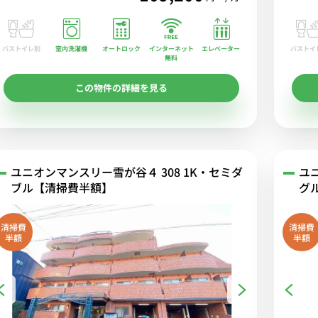
バストイレ別
室内洗濯機
オートロック
エレベーター
バストイ
インターネット
無料
この物件の詳細を見る
ユニオンマンスリー雪が谷４ 308 1K・セミダ
ユ
ブル【清掃費半額】
グ
清掃費
清掃費
半額
半額