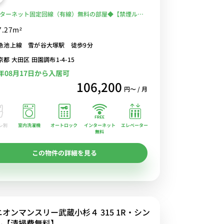
ターネット固定回線（有線）無料の部屋◆【禁煙ルー
心の宅配BOX＆オートロック完備！ローテーブル・ソ
7.27m²
たっぷり収納2ドア冷蔵庫など生活家電のあるお部屋
急池上線 雪が谷大塚駅 徒歩9分
京都 大田区 田園調布1-4-15
6年08月17日から入居可
106,200
円〜 / 月
レ別
室内洗濯機
オートロック
エレベーター
インターネット
無料
この物件の詳細を見る
ニオンマンスリー武蔵小杉４ 315 1R・シン
ル【清掃費無料】