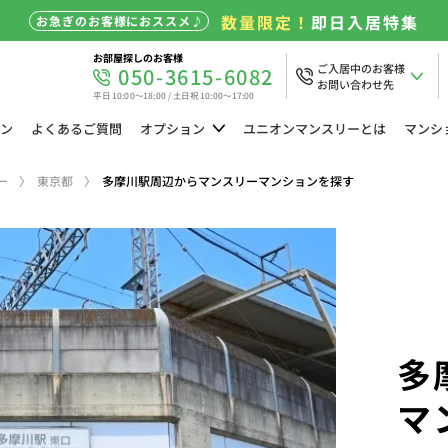
数量限定！
即日入居特集
お急ぎのお客様におススメ♪
お部屋探しのお客様
ご入居中のお客様
050-3615-6082
お問い合わせ先
平日 10:00～18:00 / 土日祝 10:00～17:00
ン
よくある
ご質問
オプション
ユニオン
マンスリーとは
マンシ
ー
東京都
多摩川駅周辺からマンスリーマンションを探す
多
マ