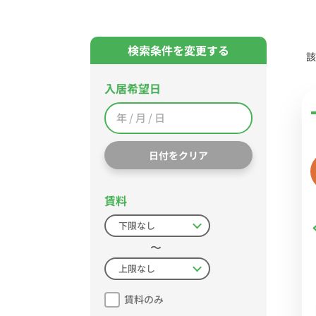
検索条件を変更する
該
入居希望日
日付をクリア
賃料
〜
賃料のみ