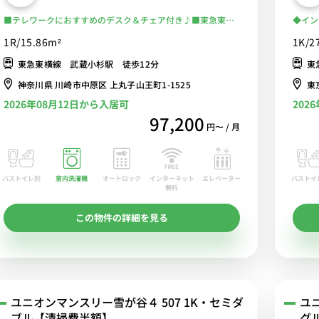
■テレワークにおすすめのデスク＆チェア付き♪■東急東横
◆イン
線＆東急目黒線＆JR南武線など6線利用可能/渋谷・横浜まで
ム】安
1R/15.86m²
1K/2
乗換なし/24時まで営業の「東急ストア」「まいばすけっと」
ファ＆
東急東横線 武蔵小杉駅 徒歩12分
東
あり/多摩川沿いをランニングするのも気持ちいい■選べる
Wi-Fi格安レンタル中！
神奈川県 川崎市中原区 上丸子山王町1-1525
東
2026年08月12日から入居可
202
97,200
円〜 / 月
バストイレ別
室内洗濯機
オートロック
エレベーター
バストイ
インターネット
無料
この物件の詳細を見る
ユニオンマンスリー雪が谷４ 507 1K・セミダ
ユ
ブル【清掃費半額】
グ