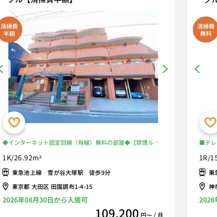
清掃費
清掃費
半額
無料
◆インターネット固定回線（有線）無料の部屋◆【禁煙ルー
■テレ
ム】安心の宅配BOX・モニター付きインターフォン・室内洗
線＆東
1K/26.92m²
1R/1
濯機完備！ローテーブル・ソファ＆たっぷり収納2ドア冷蔵庫
乗換な
東急池上線 雪が谷大塚駅 徒歩9分
東
など生活家電のあるお部屋
あり/
Wi-
東京都 大田区 田園調布1-4-15
神
2026年08月30日から入居可
202
109,200
円〜 / 月