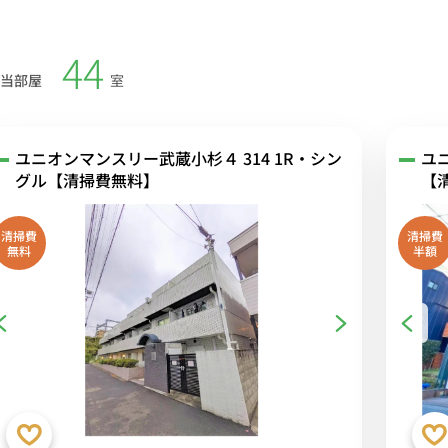
44
当部屋
室
ユニオンマンスリー武蔵小杉４ 314 1R・シン
ユ
グル【清掃費無料】
【
清掃費
清掃費
無料
半額