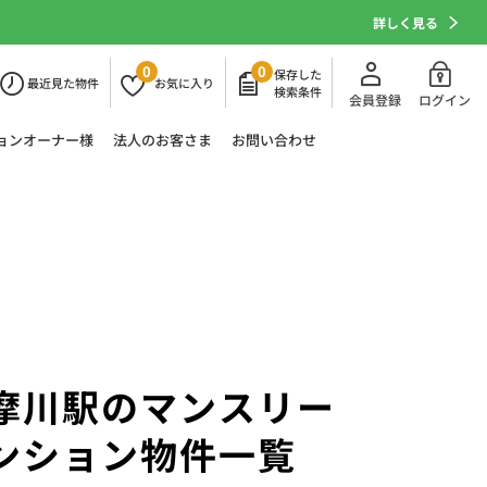
詳しく見る
0
0
保存した
最近
見た物件
お気に
入り
検索条件
会員登録
ログイン
ョン
オーナー様
法人の
お客さま
お問い合わせ
摩川駅のマンスリー
ンション物件一覧