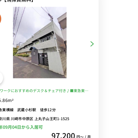
ワークにおすすめのデスク＆チェア付き♪■東急東横
急目黒線＆JR南武線など6線利用可能/渋谷・横浜まで
5.86m²
し/24時まで営業の「東急ストア」「まいばすけっと」
急東横線 武蔵小杉駅 徒歩12分
多摩川沿いをランニングするのも気持ちいい■選べる
Fi格安レンタル中！
奈川県 川崎市中原区 上丸子山王町1-1525
6年09月04日から入居可
97,200
円〜 / 月