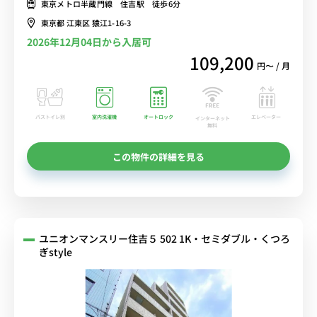
東京メトロ半蔵門線 住吉駅 徒歩6分
まで乗換なしでアクセス■選べるWi-Fi格安レンタル中！
東京都 江東区 猿江1-16-3
2026年12月04日から入居可
109,200
円〜 / 月
バストイレ別
室内洗濯機
オートロック
エレベーター
インターネット
無料
この物件の詳細を見る
ユニオンマンスリー住吉５ 502 1K・セミダブル・くつろ
ぎstyle