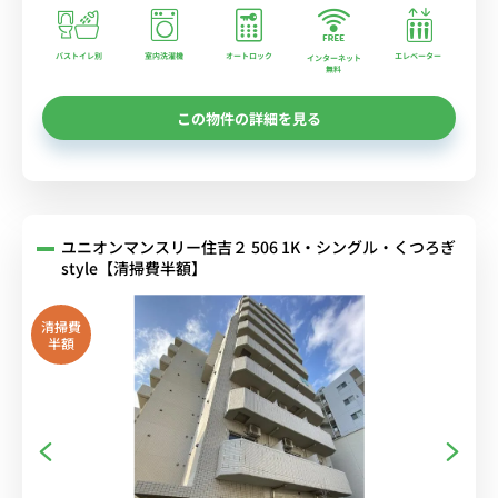
バストイレ別
室内洗濯機
オートロック
エレベーター
インターネット
無料
この物件の詳細を見る
ユニオンマンスリー住吉２ 506 1K・シングル・くつろぎ
style【清掃費半額】
清掃費
半額