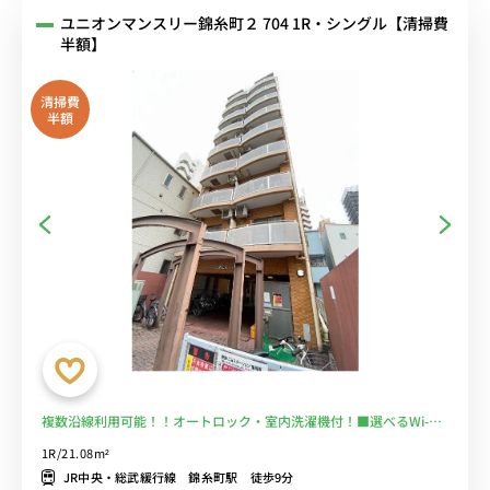
ユニオンマンスリー錦糸町２ 704 1R・シングル【清掃費
半額】
清掃費
半額
複数沿線利用可能！！オートロック・室内洗濯機付！■選べるWi-Fi
格安レンタル中！
1R/21.08m²
JR中央・総武緩行線 錦糸町駅 徒歩9分