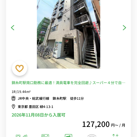
錦糸町駅南口勤務に最適！満員電車を完全回避♪スーパー４分で自炊
で節約！■選べるWi-Fi格安レンタル中！
1R/19.44m²
JR中央・総武緩行線 錦糸町駅 徒歩11分
東京都 墨田区 緑4-13-1
2026年11月08日から入居可
127,200
円〜 / 月