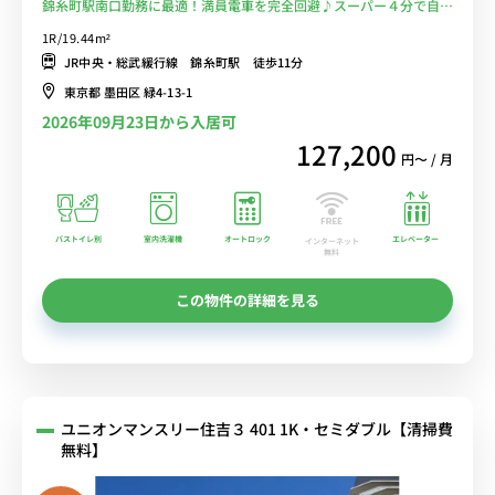
錦糸町駅南口勤務に最適！満員電車を完全回避♪スーパー４分で自炊
で節約！■選べるWi-Fi格安レンタル中！
1R/19.44m²
JR中央・総武緩行線 錦糸町駅 徒歩11分
東京都 墨田区 緑4-13-1
2026年09月23日から入居可
127,200
円〜 / 月
バストイレ別
室内洗濯機
オートロック
エレベーター
インターネット
無料
この物件の詳細を見る
ユニオンマンスリー住吉３ 401 1K・セミダブル【清掃費
無料】