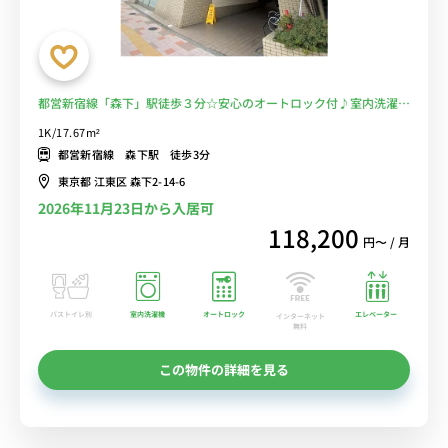
都営新宿線「森下」駅徒歩３分☆安心のオートロック付♪室内洗濯機
完備！■選べるWi-Fi格安レンタル中！
1K/17.67m²
都営新宿線 森下駅 徒歩3分
東京都 江東区 森下2-14-6
2026年11月23日から入居可
118,200
円〜 / 月
バストイレ別
室内洗濯機
オートロック
エレベーター
インターネット
無料
この物件の詳細を見る