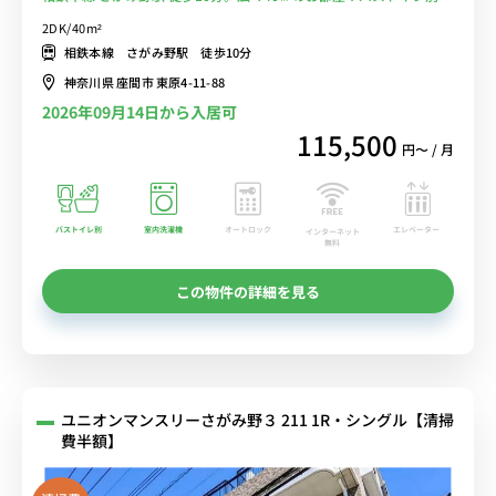
ダイニングテーブル＆チェア・独立洗面台付き物件■選べるWi-Fi格
2DK/40m²
安レンタル中！
相鉄本線 さがみ野駅 徒歩10分
神奈川県 座間市 東原4-11-88
2026年09月14日から入居可
115,500
円〜 / 月
バストイレ別
室内洗濯機
オートロック
エレベーター
インターネット
無料
この物件の詳細を見る
ユニオンマンスリーさがみ野３ 211 1R・シングル【清掃
費半額】