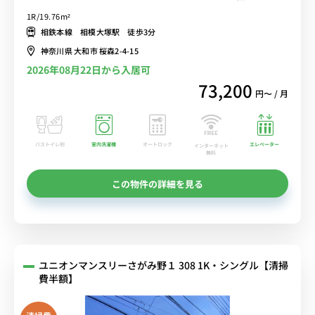
ー付きインターフォン＆室内洗濯機あり/相鉄本線沿線/海老名駅・大
1R/19.76m²
和駅・横浜駅へ乗換なし■選べるWi-Fi格安レンタル中！
相鉄本線 相模大塚駅 徒歩3分
神奈川県 大和市 桜森2-4-15
2026年08月22日から入居可
73,200
円〜 / 月
バストイレ別
室内洗濯機
オートロック
エレベーター
インターネット
無料
この物件の詳細を見る
ユニオンマンスリーさがみ野１ 308 1K・シングル【清掃
費半額】