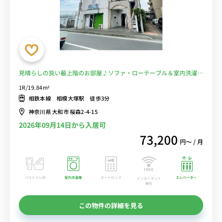
見晴らしの良い最上階のお部屋♪ソファ・ローテーブル＆室内洗濯機
や２ドア冷蔵庫など生活家電完備/相鉄本線沿線/海老名駅や二俣川
1R/19.84m²
駅・横浜駅へダイレクトアクセス■選べるWi-Fi格安レンタル中！
相鉄本線 相模大塚駅 徒歩3分
神奈川県 大和市 桜森2-4-15
2026年09月14日から入居可
73,200
円〜 / 月
バストイレ別
室内洗濯機
オートロック
エレベーター
インターネット
無料
この物件の詳細を見る