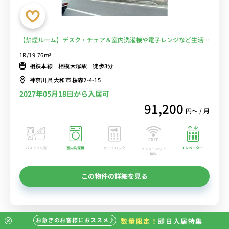
【禁煙ルーム】デスク・チェア＆室内洗濯機や電子レンジなど生活家
電完備/駅近くにはスーパーマーケット「オリンピック」や「いなげ
1R/19.76m²
や」あります■選べるWi-Fi格安レンタル中！
相鉄本線 相模大塚駅 徒歩3分
神奈川県 大和市 桜森2-4-15
2027年05月18日から入居可
91,200
円〜 / 月
バストイレ別
室内洗濯機
オートロック
エレベーター
インターネット
無料
この物件の詳細を見る
お急ぎのお客様におススメ♪
数量限定！
即日入居特集