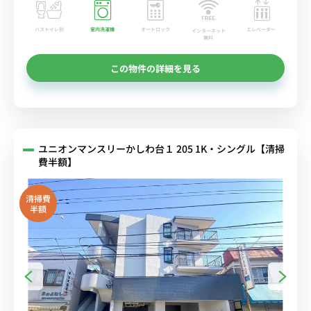
バストイレ別
室内洗濯機
オートロック
エレベーター
インターネット
無料
この物件の詳細を見る
ユニオンマンスリーかしわ台１ 205 1K・シングル【清掃
費半額】
清掃費
半額