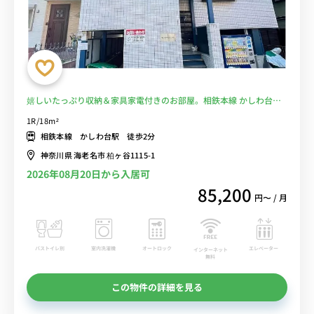
嬉しいたっぷり収納＆家具家電付きのお部屋。相鉄本線 かしわ台駅
徒歩2分。横浜・海老名方面へも乗り換えなし■選べるWi-Fi格安レン
1R/18m²
タル中！
相鉄本線 かしわ台駅 徒歩2分
神奈川県 海老名市 柏ヶ谷1115-1
2026年08月20日から入居可
85,200
円〜 / 月
バストイレ別
室内洗濯機
オートロック
エレベーター
インターネット
無料
この物件の詳細を見る