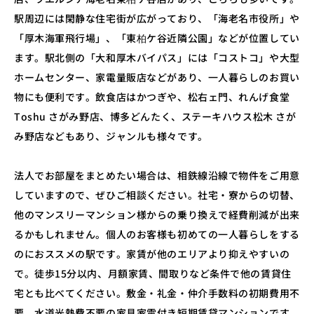
駅周辺には閑静な住宅街が広がっており、「海老名市役所」や
「厚木海軍飛行場」、「東柏ケ谷近隣公園」などが位置してい
ます。駅北側の「大和厚木バイパス」には「コストコ」や大型
ホームセンター、家電量販店などがあり、一人暮らしのお買い
物にも便利です。飲食店はかつぎや、松右ェ門、れんげ食堂
Toshu さがみ野店、博多どんたく、ステーキハウス松木 さが
み野店などもあり、ジャンルも様々です。
法人でお部屋をまとめたい場合は、相鉄線沿線で物件をご用意
していますので、ぜひご相談ください。社宅・寮からの切替、
他のマンスリーマンション様からの乗り換えで経費削減が出来
るかもしれません。個人のお客様も初めての一人暮らしをする
のにおススメの駅です。家賃が他のエリアより抑えやすいの
で。徒歩15分以内、月額家賃、間取りなど条件で他の賃貸住
宅とも比べてください。敷金・礼金・仲介手数料の初期費用不
要、水道光熱費不要の家具家電付き短期賃貸マンションです。