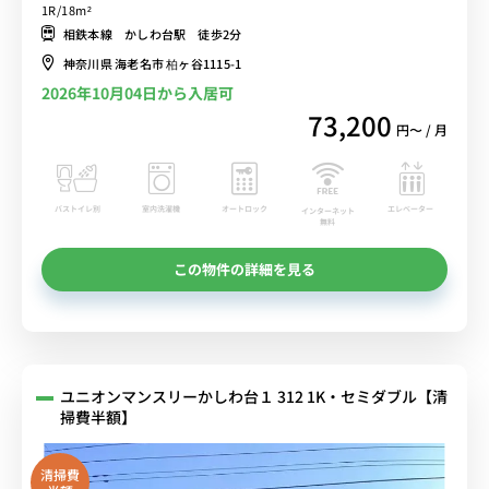
徒歩2分。横浜・海老名方面へも乗り換えなし■選べるWi-Fi格安レン
1R/18m²
タル中！
相鉄本線 かしわ台駅 徒歩2分
神奈川県 海老名市 柏ヶ谷1115-1
2026年10月04日から入居可
73,200
円〜 / 月
バストイレ別
室内洗濯機
オートロック
エレベーター
インターネット
無料
この物件の詳細を見る
ユニオンマンスリーかしわ台１ 312 1K・セミダブル【清
掃費半額】
清掃費