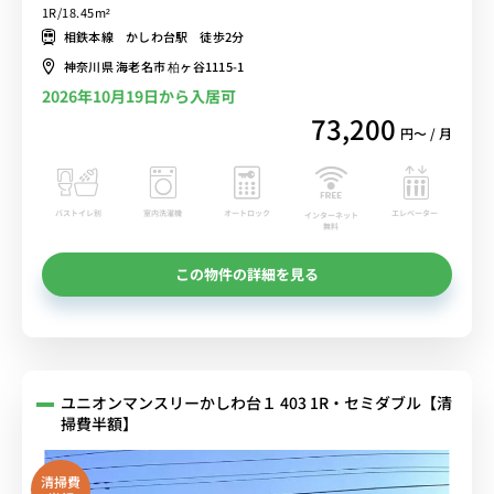
徒歩2分。横浜・海老名方面へも乗り換えなし■選べるWi-Fi格安レン
1R/18.45m²
タル中！
相鉄本線 かしわ台駅 徒歩2分
神奈川県 海老名市 柏ヶ谷1115-1
2026年10月19日から入居可
73,200
円〜 / 月
バストイレ別
室内洗濯機
オートロック
エレベーター
インターネット
無料
この物件の詳細を見る
ユニオンマンスリーかしわ台１ 403 1R・セミダブル【清
掃費半額】
清掃費