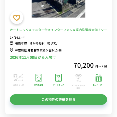
オートロック＆モニター付きインターフォン＆室内洗濯機完備♪ソフ
ァ・ローテーブルのあるお部屋/相鉄本線沿線/大和駅や二俣川駅まで
1K/16.8m²
乗換なしでアクセス■選べるWi-Fi格安レンタル中！
相鉄本線 さがみ野駅 徒歩5分
神奈川県 海老名市 東柏ケ谷2-12-18
2026年11月08日から入居可
70,200
円〜 / 月
バストイレ別
室内洗濯機
オートロック
エレベーター
インターネット
無料
この物件の詳細を見る