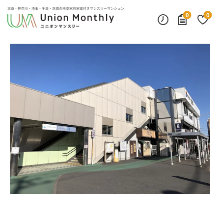
デスクランプ・フロアランプ
インターネット無料
モニター付きインターフォン
東京・神奈川・埼玉・千葉・茨城の
格安家具家電付きマンスリーマンション
0
0