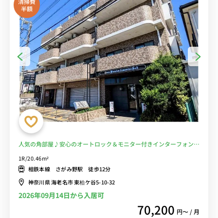
清掃費
半額
人気の角部屋♪安心のオートロック＆モニター付きインターフォン＆
室内洗濯機♪テレワークや勉強におすすめデスク・チェア完備/相鉄
1R/20.46m²
本線沿線、海老名駅や横浜駅へ乗換なし■選べるWi-Fi格安レンタル
相鉄本線 さがみ野駅 徒歩12分
中！
神奈川県 海老名市 東柏ケ谷5-10-32
2026年09月14日から入居可
70,200
円〜 / 月