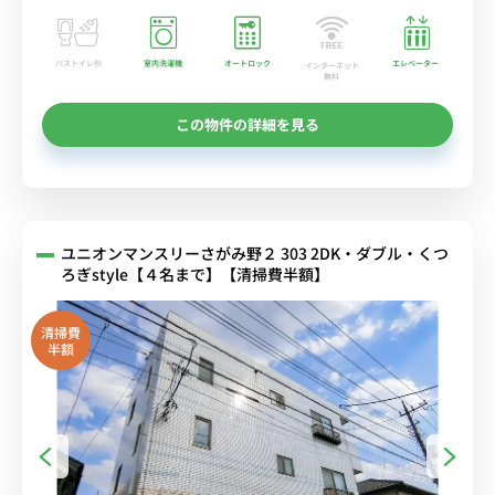
バストイレ別
室内洗濯機
オートロック
エレベーター
インターネット
無料
この物件の詳細を見る
ユニオンマンスリーさがみ野２ 303 2DK・ダブル・くつ
ろぎstyle【４名まで】【清掃費半額】
清掃費
半額