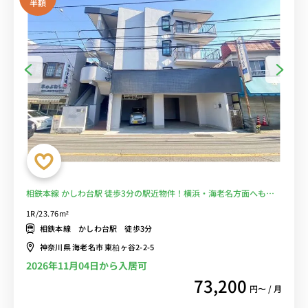
半額
相鉄本線 かしわ台駅 徒歩3分の駅近物件！横浜・海老名方面へも乗
り換えなしでアクセス可能。駅前には深夜まで営業のスーパー有り■
1R/23.76m²
選べるWi-Fi格安レンタル中！
相鉄本線 かしわ台駅 徒歩3分
神奈川県 海老名市 東柏ヶ谷2-2-5
2026年11月04日から入居可
73,200
円〜 / 月