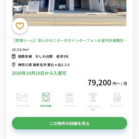
【禁煙ルーム】安心のモニター付きインターフォン＆室内洗濯機完
備！ソファのあるお部屋/相鉄本線沿線＆海老名駅まで1駅♪JR相鉄
1K/18.9m²
直通線利用で羽沢横浜国大駅や渋谷駅まで乗り換えなしでアクセス■
相鉄本線 かしわ台駅 徒歩3分
選べるWi-Fi格安レンタル中！
神奈川県 海老名市 東柏ヶ谷2-2-5
2026年10月10日から入居可
79,200
円〜 / 月
バストイレ別
室内洗濯機
オートロック
エレベーター
インターネット
無料
この物件の詳細を見る