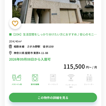
■【2DK】生活空間をしっかり分けたい方におすすめ♪安心のモニタ
ー付きインターフォン完備♪人気のバストイレ別・独立洗面台♪うれ
2DK/40m²
しい２口ガスコンロ♪ソファ＆ローテーブル付きでゆったりくつろげ
相鉄本線 さがみ野駅 徒歩10分
る♪壁紙もおしゃれ♪相鉄本線利用で横浜・海老名まで乗換なし/■
神奈川県 座間市 東原4-11-88
選べるWi-Fi格安レンタル中！
2026年09月08日から入居可
115,500
円〜 / 月
バストイレ別
室内洗濯機
オートロック
エレベーター
インターネット
無料
この物件の詳細を見る