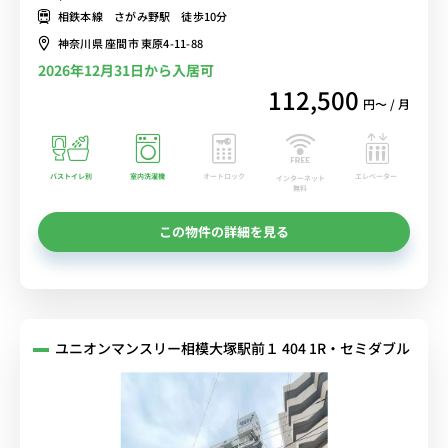
線 さがみ野駅 徒歩10分。■選べるWi-Fi格安レンタル中！
相鉄本線 さがみ野駅 徒歩10分
神奈川県 座間市 東原4-11-88
2026年12月31日から入居可
112,500
円〜 / 月
バストイレ別
室内洗濯機
オートロック
エレベーター
インターネット
無料
この物件の詳細を見る
ユニオンマンスリー相模大塚駅前１ 404 1R・セミダブル