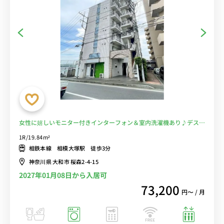
女性に嬉しいモニター付きインターフォン＆室内洗濯機あり♪デス
ク・チェア＆２ドア冷蔵庫など生活家電完備/相鉄本線から徒歩/海老
1R/19.84m²
名駅や大和駅・横浜駅へ乗換なし■選べるWi-Fi格安レンタル中！
相鉄本線 相模大塚駅 徒歩3分
神奈川県 大和市 桜森2-4-15
2027年01月08日から入居可
73,200
円〜 / 月