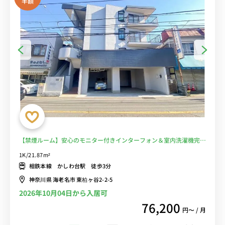
半額
【禁煙ルーム】安心のモニター付きインターフォン＆室内洗濯機完
備！ソファのあるお部屋/相鉄本線沿線＆海老名駅まで1駅♪JR相鉄
1K/21.87m²
直通線利用で羽沢横浜国大駅や渋谷駅まで乗り換えなしでアクセス■
相鉄本線 かしわ台駅 徒歩3分
選べるWi-Fi格安レンタル中！
神奈川県 海老名市 東柏ヶ谷2-2-5
2026年10月04日から入居可
76,200
円〜 / 月