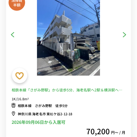
清掃費
半額
相鉄本線「さがみ野駅」から徒歩5分、海老名駅へ2駅＆横浜駅へ乗
換なし/人気の角部屋＆デスクや生活家電があるお部屋■選べるWi-Fi
1K/16.8m²
格安レンタル中！
相鉄本線 さがみ野駅 徒歩5分
神奈川県 海老名市 東柏ケ谷2-12-18
2026年09月06日から入居可
70,200
円〜 / 月