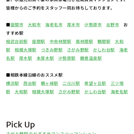
皆様からのご予約をスタッフ一同お待ちしております。
■
座間市
大和市
海老名市
厚木市
伊勢原市
秦野市
お
すすめ駅
相武台前駅
座間駅
中央林間駅
南林間駅
鶴間駅
大和
駅
相模大塚駅
つきみ野駅
さがみ野駅
かしわ台駅
海老
名駅
厚木駅
本厚木駅
伊勢原駅
鶴巻温泉駅
■相鉄本線沿線のおススメ駅
横浜駅
西谷駅
鶴ヶ峰駅
二俣川駅
希望ヶ丘駅
三ツ境
駅
大和駅
相模大塚駅
さがみ野駅
かしわ台駅
海老名駅
Pick Up
さがみ野駅のおすすめマンスリーマンション