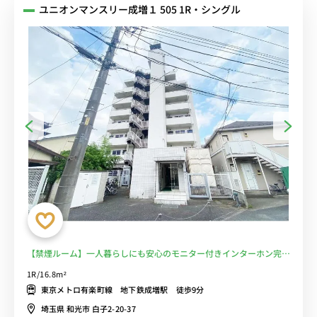
ユニオンマンスリー成増１ 505 1R・シングル
【禁煙ルーム】一人暮らしにも安心のモニター付きインターホン完
備！デスク＆チェアや室内洗濯機などの家具家電付き。東京メトロ有
1R/16.8m²
楽町線 地下鉄成増駅 徒歩9分。■選べるWi-Fi格安レンタル中！
東京メトロ有楽町線 地下鉄成増駅 徒歩9分
埼玉県 和光市 白子2-20-37