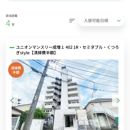
該当部屋
4
室
ユニオンマンスリー成増１ 402 1R・セミダブル・くつろ
ぎstyle【清掃費半額】
清掃費
半額