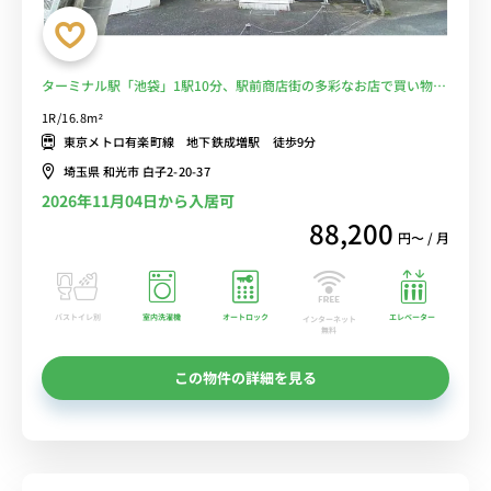
ターミナル駅「池袋」1駅10分、駅前商店街の多彩なお店で買い物も
充実■選べるWi-Fi格安レンタル中！
1R/16.8m²
東京メトロ有楽町線 地下鉄成増駅 徒歩9分
埼玉県 和光市 白子2-20-37
2026年11月04日から入居可
88,200
円〜 / 月
バストイレ別
室内洗濯機
オートロック
エレベーター
インターネット
無料
この物件の詳細を見る