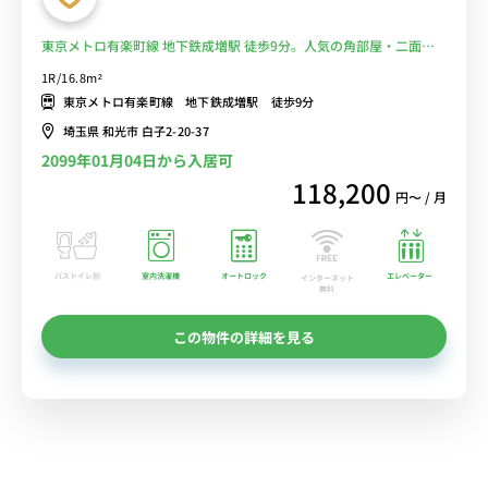
東京メトロ有楽町線 地下鉄成増駅 徒歩9分。人気の角部屋・二面採
光で明るいお部屋。デスク＆チェアがあるお部屋で在宅勤務にオスス
1R/16.8m²
メ■選べるWi-Fi格安レンタル中！
東京メトロ有楽町線 地下鉄成増駅 徒歩9分
埼玉県 和光市 白子2-20-37
2099年01月04日から入居可
118,200
円〜 / 月
バストイレ別
室内洗濯機
オートロック
エレベーター
インターネット
無料
この物件の詳細を見る