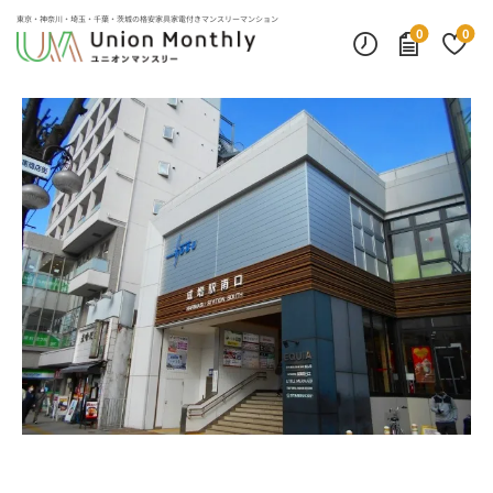
デスクランプ・フロアランプ
インターネット無料
モニター付きインターフォン
東京・神奈川・埼玉・千葉・茨城の
格安家具家電付きマンスリーマンション
0
0