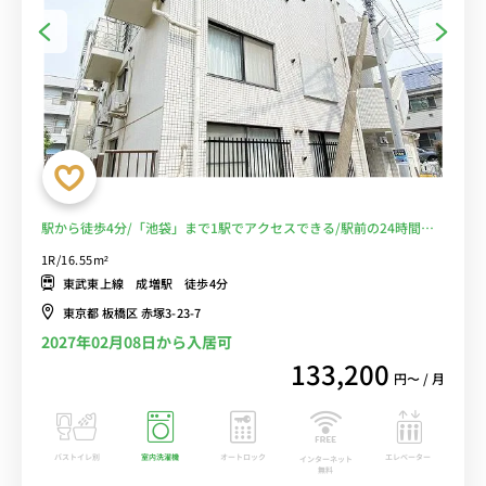
駅から徒歩4分/「池袋」まで1駅でアクセスできる/駅前の24時間営
業スーパーが便利で住みやすい■選べるWi-Fi格安レンタル中！
1R/16.55m²
東武東上線 成増駅 徒歩4分
東京都 板橋区 赤塚3-23-7
2027年02月08日から入居可
133,200
円〜 / 月
バストイレ別
室内洗濯機
オートロック
エレベーター
インターネット
無料